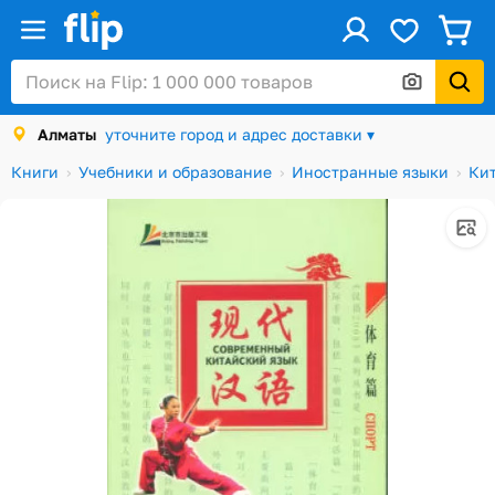
ус
Войти / Регистрация
Алматы
уточните город и адрес доставки ▾
Каталог
Книги
Учебники и образование
Иностранные языки
Ки
Скидки и акции
Подарочные карты
Заказы
Посылки
Алматы
Корзина
Избранное
История просмотров