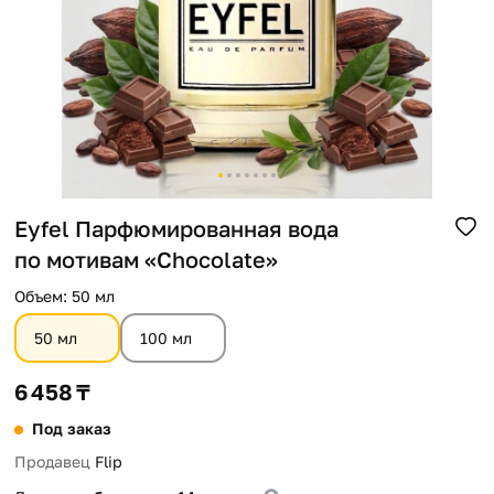
Помощь
Способы доставки
Способы оплаты
Eyfel Парфюмированная вода
по мотивам «Chocolate»
Oбъем
:
50 мл
50 мл
100 мл
6 458 ₸
Под заказ
Продавец
Flip