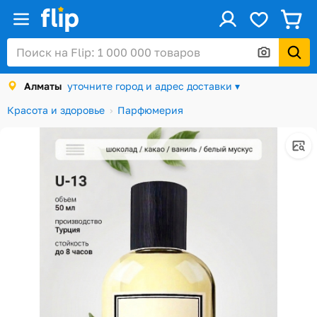
ус
Войти / Регистрация
Алматы
уточните город и адрес доставки ▾
Каталог
Красота и здоровье
Парфюмерия
Скидки и акции
Подарочные карты
Заказы
Посылки
Алматы
Корзина
Избранное
История просмотров