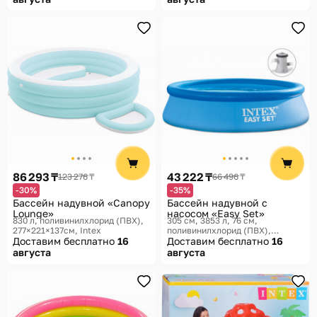
86 293 ₸
43 222 ₸
123 276 ₸
66 496 ₸
-30%
-35%
Бассейн надувной «Canopy
Бассейн надувной с
Lounge»
насосом «Easy Set»
830 л, поливинилхлорид (ПВХ),
305 см, 3853 л, 76 см,
277×221×137см
Intex
поливинилхлорид (ПВХ),
Доставим бесплатно
16
305×305×76 см, 305 × 76 см
Доставим бесплатно
16
Intex
августа
августа