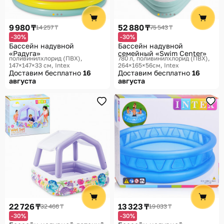
9 980 ₸
52 880 ₸
14 257 ₸
75 543 ₸
-30%
-30%
Бассейн надувной
Бассейн надувной
«Радуга»
семейный «Swim Center»
поливинилхлорид (ПВХ),
780 л, поливинилхлорид (ПВХ),
147×147×33 см
Intex
264×165×56см
Intex
Доставим бесплатно
16
Доставим бесплатно
16
августа
августа
22 726 ₸
13 323 ₸
32 466 ₸
19 033 ₸
-30%
-30%