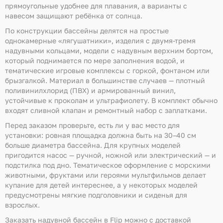
прямоугольные удобнее для плавания, а варианты с
навесом защищают ребёнка от солнца.
По конструкции бассейны делятся на простые
однокамерные «лягушатники», изделия с двумя-тремя
надувными кольцами, модели с надувным верхним бортом,
который поднимается по мере заполнения водой, и
тематические игровые комплексы с горкой, фонтаном или
брызгалкой. Материал в большинстве случаев — плотный
поливинилхлорид (ПВХ) и армированный винил,
устойчивые к проколам и ультрафиолету. В комплект обычно
входят сливной клапан и ремонтный набор с заплатками.
Перед заказом проверьте, есть ли у вас место для
установки: ровная площадка должна быть на 30–40 см
больше диаметра бассейна. Для крупных моделей
пригодится насос — ручной, ножной или электрический — и
подстилка под дно. Тематическое оформление с морскими
животными, фруктами или героями мультфильмов делает
купание для детей интереснее, а у некоторых моделей
предусмотрены мягкие подголовники и сиденья для
взрослых.
Заказать надувной бассейн в Flip можно с доставкой