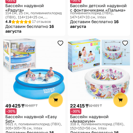
-35%
-30%
Бассейн надувной
Бассейн детский надувной
«Радуга»
с фонтанчиками «Пальма»
114 см, 25 см, поливинилхлорид
поливинилхлорид (ПВХ),
(ПВХ), 114×114×25 см,
147×147×33 см
Intex
114×114×25 см
Intex
Доставим бесплатно
16
4.8
17 отзывов
Доставим бесплатно
16
августа
августа
49 425 ₸
22 415 ₸
70 607 ₸
32 021 ₸
-30%
-30%
Бассейн надувной «Easy
Бассейн надувной
Set»
«Аквариум»
5621 л, поливинилхлорид (ПВХ),
318 л, поливинилхлорид (ПВХ),
305×305×76 см
Intex
152×152×56 см
Intex
Доставим бесплатно
16
Доставим бесплатно
16