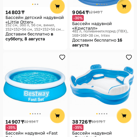
Помощь
14 803 ₸
9 064 ₸
12 949 ₸
Способы доставки
Бассейн детский надувной
-30%
«Little Otter»
Бассейн надувной
152 см, 360 л, 56 см, винил,
Способы оплаты
«Кристалл»
152×152×56 см, 152×152×56 см
481 л, поливинилхлорид (ПВХ),
Intex
Доставим бесплатно
в
168×168×38 см
Intex
субботу, 8 августа
Доставим бесплатно
16
августа
14 907 ₸
38 726 ₸
22 934 ₸
59 579 ₸
-35%
-35%
Бассейн надувной «Fast
Бассейн надувной