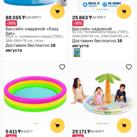
88 265 ₸
25 863 ₸
126 093 ₸
39 789 ₸
-30%
-35%
Бассейн надувной «Easy
Бассейн надувной
61 см, поливинилхлорид (ПВХ),
Set»
244×244×51 см, 244×244×61 см
5621 л, поливинилхлорид (ПВХ),
Intex, Easy Set
Доставим бесплатно
16
366×366×76 см
Intex
Доставим бесплатно
16
августа
августа
5 611 ₸
25 171 ₸
8 632 ₸
35 959 ₸