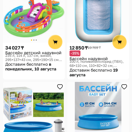
34 027 ₸
12 850 ₸
19 769 ₸
Бассейн детский надувной
-35%
235 л, 114 л, 137 см, винил,
Бассейн надувной
295×137×43 см, 295×190×15 см
100 л, поливинилхлорид (ПВХ),
Bestway
Доставим бесплатно
в
68×110 см, 110×82×32 см
понедельник, 10 августа
Мультидом Трейдинг
Доставим бесплатно
19
августа