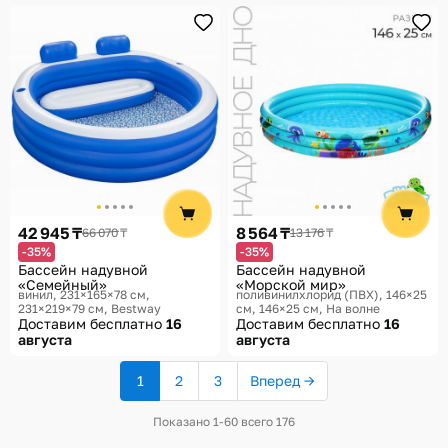
42 945 ₸
8 564 ₸
66 070 ₸
13 176 ₸
-35%
-35%
Бассейн надувной
Бассейн надувной
«Семейный»
«Морской мир»
винил, 231×165×78 см,
поливинилхлорид (ПВХ), 146×25
231×219×79 см
Bestway
см, 146×25 см
На волне
Доставим бесплатно
16
Доставим бесплатно
16
августа
августа
1
2
3
Вперед →
(текущая
страница)
Показано 1-60 всего 176