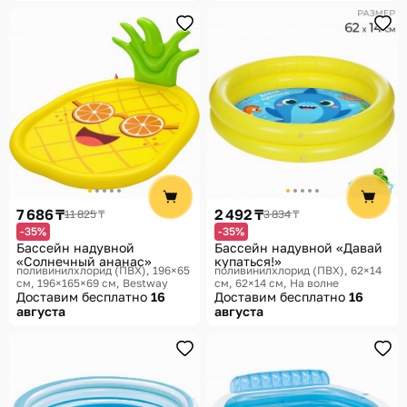
7 686 ₸
2 492 ₸
11 825 ₸
3 834 ₸
-35%
-35%
Бассейн надувной
Бассейн надувной «Давай
«Солнечный ананас»
купаться!»
поливинилхлорид (ПВХ), 196×65
поливинилхлорид (ПВХ), 62×14
см, 196×165×69 см
Bestway
см, 62×14 см
На волне
Доставим бесплатно
16
Доставим бесплатно
16
августа
августа