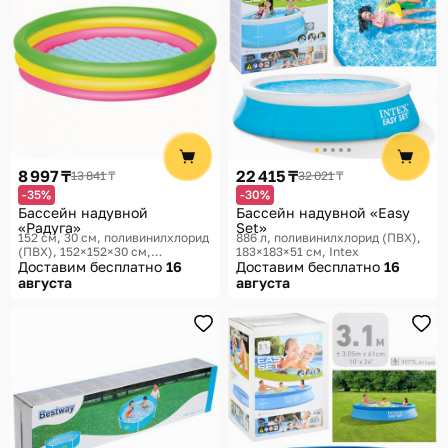
8 997 ₸
22 415 ₸
13 841 ₸
32 021 ₸
-35%
-30%
Бассейн надувной
Бассейн надувной «Easy
«Радуга»
Set»
152 см, 30 см, поливинилхлорид
886 л, поливинилхлорид (ПВХ),
(ПВХ), 152×152×30 см,
183×183×51 см
Intex
152×152×30 см
Доставим бесплатно
Bestway
16
Доставим бесплатно
16
августа
августа