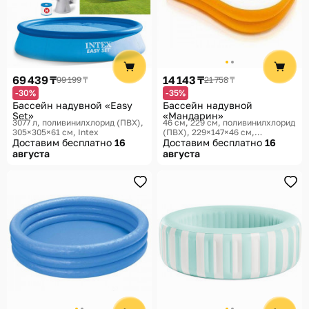
69 439 ₸
14 143 ₸
99 199 ₸
21 758 ₸
-30%
-35%
Бассейн надувной «Easy
Бассейн надувной
Set»
«Мандарин»
3077 л, поливинилхлорид (ПВХ),
46 см, 229 см, поливинилхлорид
305×305×61 см
Intex
(ПВХ), 229×147×46 см,
Доставим бесплатно
16
229×147×46 см
Доставим бесплатно
Intex
16
августа
августа