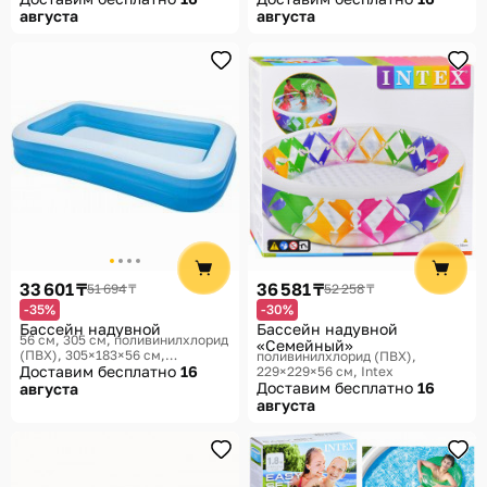
августа
августа
33 601 ₸
36 581 ₸
51 694 ₸
52 258 ₸
-35%
-30%
Бассейн надувной
Бассейн надувной
56 см, 305 см, поливинилхлорид
«Семейный»
(ПВХ), 305×183×56 см,
поливинилхлорид (ПВХ),
305×183×56 см
Доставим бесплатно
Intex
16
229×229×56 см
Intex
Доставим бесплатно
16
августа
августа