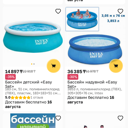
14 897 ₸
36 385 ₸
22 918 ₸
51 978 ₸
-35%
-30%
Бассейн детский «Easy
Бассейн надувной «Easy
Set»
Set»
183 см, 51 см, поливинилхлорид
3853 л, поливинилхлорид (ПВХ),
(ПВХ), пластик, 183×183×51 см,
305×305×76 см
Intex
183×183×51 см
Intex
Доставим бесплатно
16
5.0
1 отзыв
Доставим бесплатно
16
августа
августа