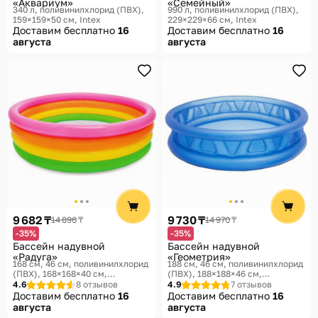
«Аквариум»
«Семейный»
340 л, поливинилхлорид (ПВХ),
990 л, поливинилхлорид (ПВХ),
159×159×50 см
Intex
229×229×66 см
Intex
Доставим бесплатно
16
Доставим бесплатно
16
августа
августа
9 682 ₸
9 730 ₸
14 896 ₸
14 970 ₸
-35%
-35%
Бассейн надувной
Бассейн надувной
«Радуга»
«Геометрия»
168 см, 46 см, поливинилхлорид
188 см, 46 см, поливинилхлорид
(ПВХ), 168×168×40 см,
(ПВХ), 188×188×46 см,
168×168×46 см
Intex
188×188×46 см
Intex
4.6
8 отзывов
4.9
7 отзывов
Доставим бесплатно
16
Доставим бесплатно
16
августа
августа