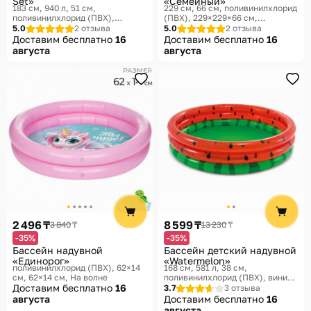
Set»
«Семейный»
183 см, 940 л, 51 см,
229 см, 66 см, поливинилхлорид
поливинилхлорид (ПВХ),
(ПВХ), 229×229×66 см,
183×183×51 см, 183 × 51 см
229×229×66 см
Intex
5.0
2 отзыва
5.0
2 отзыва
Bestway
Доставим бесплатно
16
Доставим бесплатно
16
августа
августа
2 496 ₸
8 599 ₸
3 840 ₸
13 230 ₸
-35%
-35%
Бассейн надувной
Бассейн детский надувной
«Единорог»
«Watermelon»
поливинилхлорид (ПВХ), 62×14
168 см, 581 л, 38 см,
см, 62×14 см
На волне
поливинилхлорид (ПВХ), винил,
Доставим бесплатно
16
168×168×38 см, 168×168×38 см
3.7
3 отзыва
Intex
августа
Доставим бесплатно
16
августа