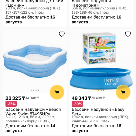
Бассейн надувной детский
Бассейн надувной
«Домик»
«Геометрия»
280 л, поливинилхлорид (ПВХ),
666 л, поливинилхлорид (ПВХ),
157×157×122 см
Intex
188×188×46 см
Intex
Доставим бесплатно
16
Доставим бесплатно
16
августа
августа
22 325 ₸
49 343 ₸
34 346 ₸
70 490 ₸
-35%
-30%
Бассейн надувной «Beach
Бассейн надувной «Easy
Wave Swim 57495NP»
Set»
6.7 кг, 1216 л, 56 см, 229 см,
1942 л, поливинилхлорид (ПВХ),
поливинилхлорид (ПВХ),
244×244×61 см
Intex
229×229×56 см, 229 × 229 × 56
Доставим бесплатно
14
Доставим бесплатно
16
см
Intex
августа
августа