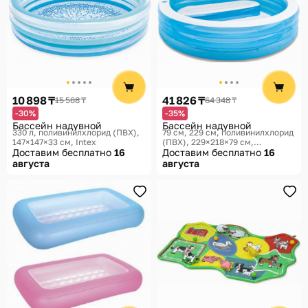
10 898 ₸
41 826 ₸
15 568 ₸
64 348 ₸
-30%
-35%
Бассейн надувной
Бассейн надувной
330 л, поливинилхлорид (ПВХ),
79 см, 229 см, поливинилхлорид
147×147×33 см
Intex
(ПВХ), 229×218×79 см,
Доставим бесплатно
16
229×218×79 см
Доставим бесплатно
Intex
16
августа
августа