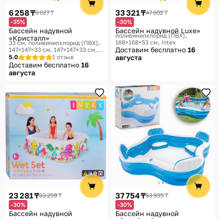
6 258 ₸
33 321 ₸
9 627 ₸
47 602 ₸
-35%
-30%
Бассейн надувной
Бассейн надувной Luxe»
поливинилхлорид (ПВХ),
«Кристалл»
168×168×53 см
Intex
33 см, поливинилхлорид (ПВХ),
Доставим бесплатно
16
147×147×33 см, 147×147×33 см
Intex
5.0
1 отзыв
августа
Доставим бесплатно
16
августа
23 281 ₸
37 754 ₸
33 259 ₸
53 935 ₸
-30%
-30%
Бассейн надувной
Бассейн надувной