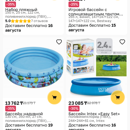
-35%
-25%
Набор пляжный
Игровой бассейн с
150 л, 25 см, 122 см,
солнцезащитным тентом
поливинилхлорид (ПВХ),
265 л, винил, 147×147×122 см,
«Beach Buddy»
122×122×25 см, 122×122×25 см
5.0
7 отзывов
147×147×122 см
Bestway
Intex
Доставим бесплатно
15
Доставим бесплатно
16
августа
августа
13 762 ₸
23 085 ₸
21 173 ₸
32 978 ₸
-35%
-30%
Бассейн надувной
Бассейн Intex «Easy Set»
130 см, 350 мл, 27 см,
поливинилхлорид (ПВХ),
поливинилхлорид (ПВХ),
244×244×61 см
Intex
130×130 см, 130×130×27 см
Доставим бесплатно
19
Доставим бесплатно
16
августа
августа