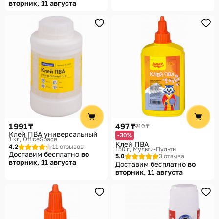
вторник, 11 августа
1 991 ₸
497 ₸
710 ₸
Клей ПВА универсальный
-30%
1 кг
OfficeSpace
Клей ПВА
4.2
11 отзывов
150 г
Мульти-Пульти
Доставим бесплатно
во
5.0
3 отзыва
вторник, 11 августа
Доставим бесплатно
во
вторник, 11 августа