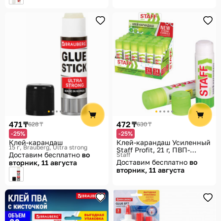
471 ₸
472 ₸
628 ₸
630 ₸
-25%
-25%
Клей-карандаш
Клей-карандаш Усиленный
15 г
Brauberg, Ultra strong
Staff Profit, 21 г, ПВП-
Доставим бесплатно
во
Staff
основа, 228662
Доставим бесплатно
во
вторник, 11 августа
вторник, 11 августа