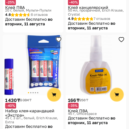
-25%
-40%
Клей ПВА
Клей канцелярский
20 г, белый
Мульти-Пульти
50 мл, прозрачный
Erich Krause,
Crystal
4.6
8 отзывов
4.9
7 отзывов
Доставим бесплатно
во
Доставим бесплатно
во
вторник, 11 августа
вторник, 11 августа
1 430 ₸
166 ₸
2 384 ₸
256 ₸
-40%
-35%
Набор клея-карандашей
Клей ПВА
45 г
OfficeSpace
«Экстра»
Доставим бесплатно
во
45 г, 3 шт., белый
Erich Krause,
Extra
вторник, 11 августа
Доставим бесплатно
во