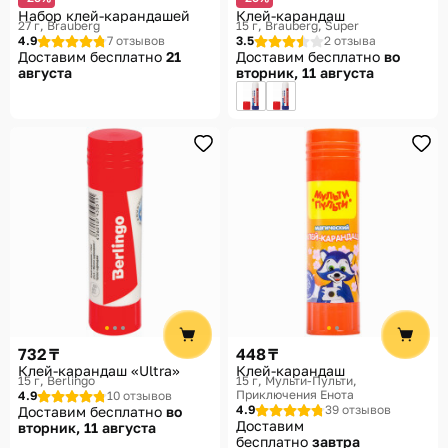
Набор клей-карандашей
Клей-карандаш
27 г
Brauberg
15 г
Brauberg, Super
4.9
7 отзывов
3.5
2 отзыва
Доставим бесплатно
21
Доставим бесплатно
во
августа
вторник, 11 августа
732 ₸
448 ₸
Клей-карандаш «Ultra»
Клей-карандаш
15 г
Berlingo
15 г
Мульти-Пульти,
Приключения Енота
4.9
10 отзывов
4.9
39 отзывов
Доставим бесплатно
во
Доставим
вторник, 11 августа
бесплатно
завтра