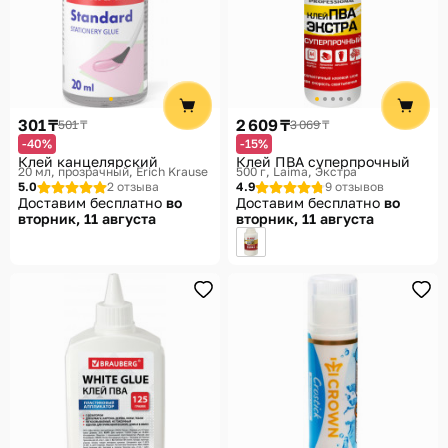
301 ₸
2 609 ₸
501 ₸
3 069 ₸
-40%
-15%
Клей канцелярский
Клей ПВА суперпрочный
20 мл, прозрачный
Erich Krause
500 г
Laima, Экстра
5.0
2 отзыва
4.9
9 отзывов
Доставим бесплатно
во
Доставим бесплатно
во
вторник, 11 августа
вторник, 11 августа