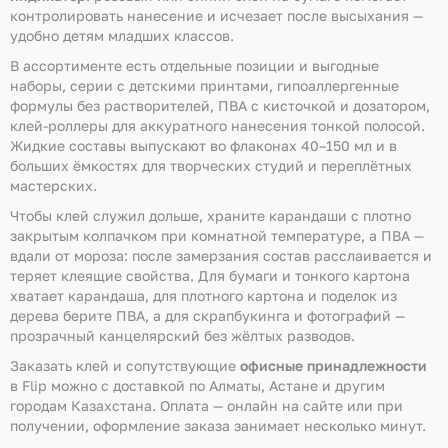
контролировать нанесение и исчезает после высыхания —
удобно детям младших классов.
В ассортименте есть отдельные позиции и выгодные
наборы, серии с детскими принтами, гипоаллергенные
формулы без растворителей, ПВА с кисточкой и дозатором,
клей-роллеры для аккуратного нанесения тонкой полосой.
Жидкие составы выпускают во флаконах 40–150 мл и в
больших ёмкостях для творческих студий и переплётных
мастерских.
Чтобы клей служил дольше, храните карандаши с плотно
закрытым колпачком при комнатной температуре, а ПВА —
вдали от мороза: после замерзания состав расслаивается и
теряет клеящие свойства. Для бумаги и тонкого картона
хватает карандаша, для плотного картона и поделок из
дерева берите ПВА, а для скрапбукинга и фотографий —
прозрачный канцелярский без жёлтых разводов.
Заказать клей и сопутствующие
офисные принадлежности
в Flip можно с доставкой по Алматы, Астане и другим
городам Казахстана. Оплата — онлайн на сайте или при
получении, оформление заказа занимает несколько минут.