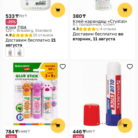
533 ₸
380 ₸
711 ₸
Клей-карандаш «Crystal»
-25%
8 г, прозрачный
Crown
Клей ПВА
4.3
4 отзыва
125 г
Brauberg, Standard
Доставим бесплатно
во
4.9
25 отзывов
вторник, 11 августа
Доставим бесплатно
21
августа
784 ₸
446 ₸
1 046 ₸
595 ₸
-25%
-25%