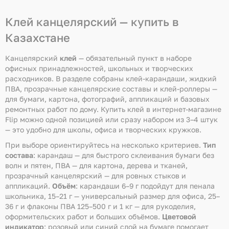
Клей канцелярский — купить в
Казахстане
Канцелярский
клей
— обязательный пункт в наборе
офисных принадлежностей, школьных и творческих
расходников. В разделе собраны клей-карандаши, жидкий
ПВА, прозрачные канцелярские составы и клей-роллеры —
для бумаги, картона, фотографий, аппликаций и базовых
ремонтных работ по дому. Купить клей в интернет-магазине
Flip можно одной позицией или сразу набором из 3–4 штук
— это удобно для школы, офиса и творческих кружков.
При выборе ориентируйтесь на несколько критериев.
Тип
состава
: карандаш — для быстрого склеивания бумаги без
волн и пятен, ПВА — для картона, дерева и тканей,
прозрачный канцелярский — для ровных стыков и
аппликаций.
Объём
: карандаши 6–9 г подойдут для пенала
школьника, 15–21 г — универсальный размер для офиса, 25–
36 г и флаконы ПВА 125–500 г и 1 кг — для рукоделия,
оформительских работ и больших объёмов.
Цветовой
индикатор
: розовый или синий слой на бумаге помогает