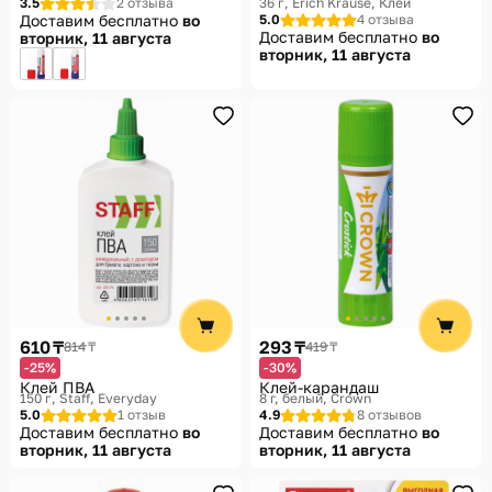
3.5
2 отзыва
36 г
Erich Krause, Клей
Доставим бесплатно
во
5.0
4 отзыва
Доставим бесплатно
во
вторник, 11 августа
вторник, 11 августа
610 ₸
293 ₸
814 ₸
419 ₸
-25%
-30%
Клей ПВА
Клей-карандаш
150 г
Staff, Everyday
8 г, белый
Crown
5.0
1 отзыв
4.9
8 отзывов
Доставим бесплатно
во
Доставим бесплатно
во
вторник, 11 августа
вторник, 11 августа