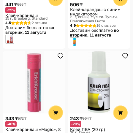
441 ₸
506 ₸
588 ₸
Клей-карандаш с синим
-25%
индикатором
Клей-карандаш
21 г, синий
Мульти-Пульти,
15 г
Brauberg, Standard
Приключения Енота
4.5
2 отзыва
4.9
16 отзывов
Доставим бесплатно
во
Доставим бесплатно
во
вторник, 11 августа
вторник, 11 августа
343 ₸
243 ₸
572 ₸
304 ₸
-40%
-20%
Клей-карандаш «Magic», 8
Клей ПВА (20 гр)
20 г
Гамма