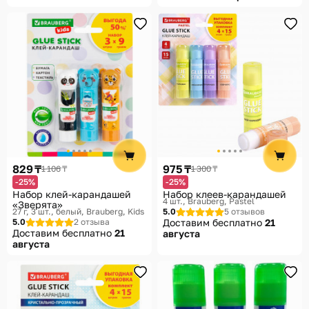
829 ₸
975 ₸
1 106 ₸
1 300 ₸
-25%
-25%
Набор клей-карандашей
Набор клеев-карандашей
4 шт.
Brauberg, Pastel
«Зверята»
27 г, 3 шт., белый
Brauberg, Kids
5.0
5 отзывов
5.0
2 отзыва
Доставим бесплатно
21
Доставим бесплатно
21
августа
августа