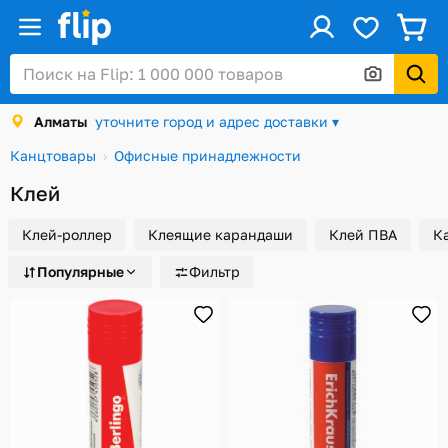
ус
Войти / Регистрация
Алматы
уточните город и адрес доставки ▾
Каталог
Канцтовары
Офисные принадлежности
Скидки и акции
Клей
Подарочные карты
Клей-роллер
Клеящие карандаши
Клей ПВА
К
Заказы
Популярные
Фильтр
Посылки
Алматы
Корзина
Избранное
История просмотров