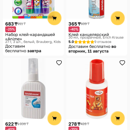
683 ₸
365 ₸
911 ₸
609 ₸
-25%
-40%
Набор клей-карандашей
Клей канцелярский
30 мл, прозрачный
Erich Krause
«Anime»
27 г, 3 шт., белый
Brauberg, Kids
5.0
9 отзывов
Доставим
Доставим бесплатно
во
бесплатно
завтра
вторник, 11 августа
622 ₸
278 ₸
1 036 ₸
428 ₸
-40%
-35%