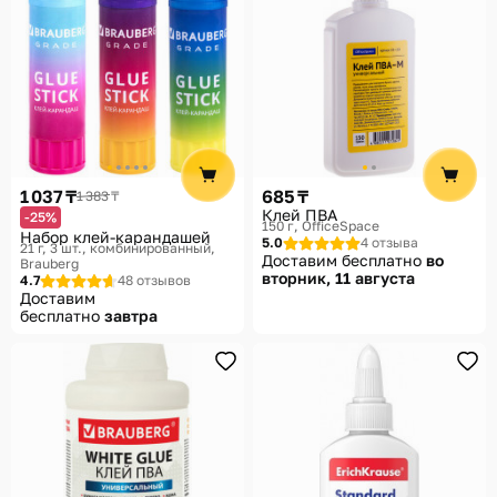
1 037 ₸
685 ₸
1 383 ₸
Клей ПВА
-25%
150 г
OfficeSpace
Набор клей-карандашей
5.0
4 отзыва
21 г, 3 шт., комбинированный
Доставим бесплатно
во
Brauberg
вторник, 11 августа
4.7
48 отзывов
Доставим
бесплатно
завтра