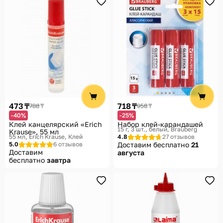
473 ₸
718 ₸
788 ₸
958 ₸
-40%
-25%
Клей канцелярский «Erich
Набор клей-карандашей
15 г, 3 шт., белый
Brauberg
Krause», 55 мл
55 мл
Erich Krause, Клей
4.8
27 отзывов
5.0
6 отзывов
Доставим бесплатно
21
Доставим
августа
бесплатно
завтра