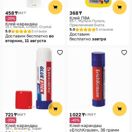
458 ₸
368 ₸
611 ₸
Клей ПВА
-25%
65 г
Мульти-Пульти,
Клей-карандаш
Приключения Енота
15 г, белый
Crown, Crystal
5.0
5 отзывов
5.0
3 отзыва
Доставим
Доставим бесплатно
во
бесплатно
завтра
вторник, 11 августа
721 ₸
1 022 ₸
962 ₸
1 703 ₸
-25%
-40%
Клей-карандаш
Клей-карандаш
36 г
Brauberg, Super
«ErichKrause», 36 грамм