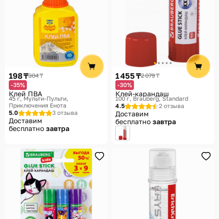
198 ₸
1 455 ₸
304 ₸
2 079 ₸
-35%
-30%
Клей ПВА
Клей-карандаш
45 г
Мульти-Пульти,
100 г
Brauberg, Standard
Приключения Енота
4.5
2 отзыва
5.0
3 отзыва
Доставим
Доставим
бесплатно
завтра
бесплатно
завтра