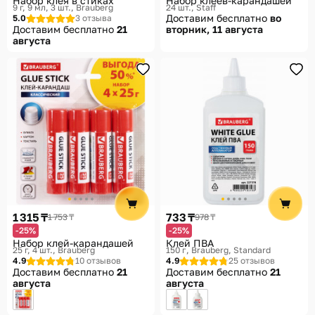
Набор клея в стиках
Набор клеев-карандашей
9 г, 9 мл, 3 шт.
Brauberg
24 шт.
Staff
Доставим бесплатно
во
5.0
3 отзыва
Доставим бесплатно
21
вторник, 11 августа
августа
1 315 ₸
733 ₸
1 753 ₸
978 ₸
-25%
-25%
Набор клей-карандашей
Клей ПВА
25 г, 4 шт.
Brauberg
150 г
Brauberg, Standard
4.9
10 отзывов
4.9
25 отзывов
Доставим бесплатно
21
Доставим бесплатно
21
августа
августа