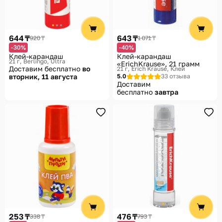
Помощь
Способы доставки
644 ₸
643 ₸
920 ₸
1 071 ₸
Способы оплаты
-30%
-40%
Клей-карандаш
Клей-карандаш
21 г
Berlingo, Ultra
«ErichKrause», 21 грамм
Доставим бесплатно
во
21 г
Erich Krause, Клей
вторник, 11 августа
5.0
33 отзыва
Доставим
бесплатно
завтра
253 ₸
476 ₸
338 ₸
793 ₸