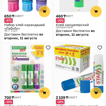
650 ₸
460 ₸
2 000 ₸
650 ₸
-67%
-29%
Набор клей-карандашей
Клей канцелярский
прозрачный
«Лабубу»
Доставим бесплатно
во
45 г, 3 шт.
Доставим бесплатно
во
вторник, 11 августа
вторник, 11 августа
700 ₸
2 109 ₸
934 ₸
2 812 ₸
-25%
-25%