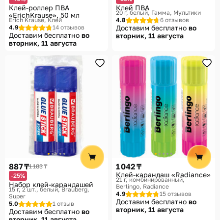
Клей-роллер ПВА
Клей ПВА
20 г, белый
Гамма, Мультики
«ErichKrause», 50 мл
Erich Krause, Клей
4.8
6 отзывов
4.9
14 отзывов
Доставим бесплатно
во
Доставим бесплатно
во
вторник, 11 августа
вторник, 11 августа
887 ₸
1 042 ₸
1 183 ₸
Клей-карандаш «Radiance»
-25%
21 г, комбинированный
Набор клей-карандашей
Berlingo, Radiance
15 г, 2 шт., белый
Brauberg,
4.9
15 отзывов
Super
Доставим бесплатно
во
5.0
1 отзыв
вторник, 11 августа
Доставим бесплатно
во
вторник, 11 августа