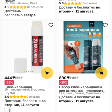
грамм
8 г
Erich Krause, Клей
5.0
16 отзывов
4.9
18 отзывов
Доставим бесплатно
во
Доставим
вторник, 11 августа
бесплатно
завтра
444 ₸
890 ₸
592 ₸
1 187 ₸
-25%
-25%
Клей-карандаш
Набор клей-карандашей
15 г, прозрачный
Brauberg,
для школы канцелярских,
Crystal
12 г, 3 шт., белый
МалевичЪ
квадратных
5.0
2 отзыва
Доставим бесплатно
во
Доставим бесплатно
во
вторник, 11 августа
вторник, 11 августа