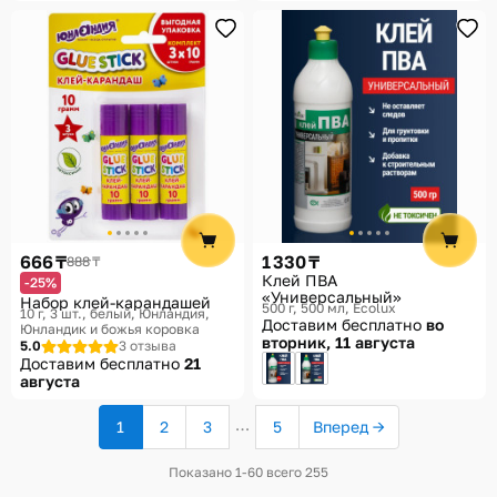
666 ₸
1 330 ₸
888 ₸
Клей ПВА
-25%
«Универсальный»
Набор клей-карандашей
500 г, 500 мл
Ecolux
10 г, 3 шт., белый
Юнландия,
Доставим бесплатно
во
Юнландик и божья коровка
вторник, 11 августа
5.0
3 отзыва
Доставим бесплатно
21
августа
…
1
2
3
5
Вперед →
(текущая
страница)
Показано 1-60 всего 255