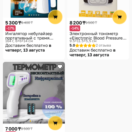
Помощь
Способы доставки
5 300 ₸
8 200 ₸
6 400 ₸
9 500 ₸
Способы оплаты
-17%
-14%
Ингалятор небулайзер
Электронный тонометр
портативный с тремя
«Electronic Blood Pressure
164 г, 6×6×14 см
9.5×11.5×5,5 см
насадками бесшумный, для
Monitor»
Доставим бесплатно
в
5.0
2 отзыва
детей и взрослых
четверг, 13 августа
Доставим бесплатно
в
четверг, 13 августа
7 000 ₸
9 500 ₸