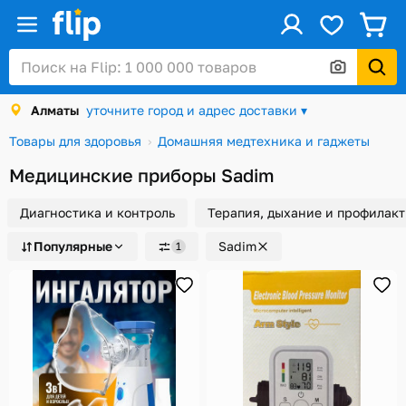
ус
Войти / Регистрация
Алматы
уточните город и адрес доставки ▾
Каталог
Товары для здоровья
Домашняя медтехника и гаджеты
Скидки и акции
Медицинские приборы Sadim
Подарочные карты
Диагностика и контроль
Терапия, дыхание и профилак
Заказы
Популярные
Sadim
1
Посылки
Алматы
Корзина
Избранное
История просмотров