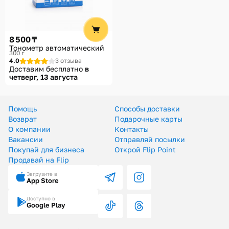
Помощь
Способы доставки
8 500 ₸
Способы оплаты
Тонометр автоматический
300 г
4.0
3 отзыва
Доставим бесплатно
в
четверг, 13 августа
Помощь
Способы доставки
Возврат
Подарочные карты
О компании
Контакты
Вакансии
Отправляй посылки
Покупай для бизнеса
Открой Flip Point
Продавай на Flip
Загрузите в
App Store
Доступно в
Google Play