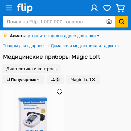
ус
Войти / Регистрация
Алматы
уточните город и адрес доставки ▾
Каталог
Товары для здоровья
Домашняя медтехника и гаджеты
Скидки и акции
Медицинские приборы Magic Loft
Подарочные карты
Диагностика и контроль
Заказы
Популярные
Magic Loft
1
Посылки
Алматы
Корзина
Избранное
История просмотров