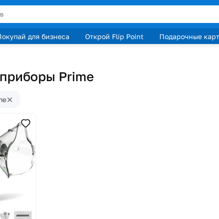
Покупай для бизнеса
Открой Flip Point
Подарочные кар
приборы Prime
me