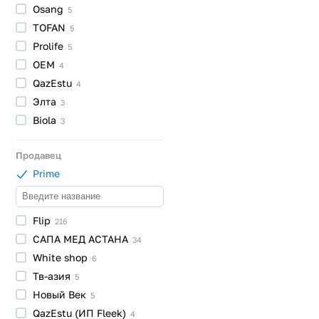
Osang
5
TOFAN
5
Prolife
5
OEM
4
QazEstu
4
Элта
3
Biola
3
Продавец
Prime
Flip
216
САПА МЕД
АСТАНА
34
White
shop
6
Тв-азия
5
Новый
Век
5
QazEstu (ИП
Fleek)
4