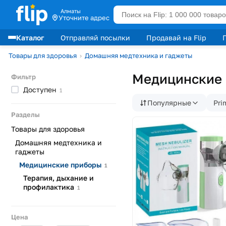
Алматы
Уточните адрес
Каталог
Отправляй посылки
Продавай на Flip
Лидеры продаж
Товары для здоровья
›
Домашняя медтехника и гаджеты
Медицинские 
Фильтр
Доступен
1
Популярные
Pri
Разделы
Товары для здоровья
Домашняя медтехника и
гаджеты
Медицинские
приборы
1
Терапия, дыхание и
профилактика
1
Цена