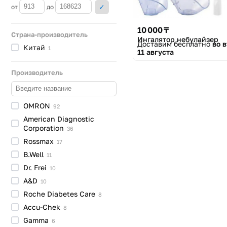
от
до
10 000 ₸
Страна-производитель
Ингалятор небулайзер
Доставим бесплатно
во 
Китай
1
11 августа
Производитель
OMRON
92
American Diagnostic
Corporation
36
Rossmax
17
B.Well
11
Dr.
Frei
10
A&D
10
Roche Diabetes
Care
8
Accu-Chek
8
Gamma
6