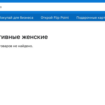
Покупай для бизнеса
Открой Flip Point
Подарочные кар
тивные женские
товаров не найдено.