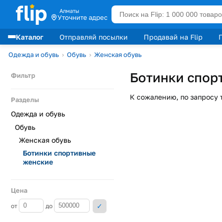
Алматы
Уточните адрес
Каталог
Отправляй посылки
Продавай на Flip
Лидеры продаж
Одежда и обувь
›
Обувь
›
Женская обувь
Ботинки спор
Фильтр
К сожалению, по запросу 
Разделы
Одежда и обувь
Обувь
Женская обувь
Ботинки спортивные
женские
Цена
от
до