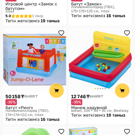
Игровой центр «Замок с
Батут «Замок»
поливинилхлорид (ПВХ),
батутом»
175×175×135 см
Intex
Intex
Тегін жеткіземіз
16 тамыз
5.0
1 пікір
Тегін жеткіземіз
19 тамыз
50 158 ₸
12 746 ₸
71 655 ₸
19 609 ₸
-30%
-35%
Батут «Ринг»
Манеж надувной
поливинилхлорид (ПВХ),
винил, 104 × 94 × 61 см
Bestway
174×174×112 см
Intex
Тегін жеткіземіз
19 тамыз
Тегін жеткіземіз
16 тамыз