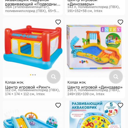
развивающий «Подводный
«Динозавры»
ЭВА (этиленвинилацетат),
143 л, поливинилхлорид (ПВХ),
мир»
поливинилхлорид (ПВХ), 65×50
191×152×58 см
Intex
см
Школа талантов
Қолда жоқ
Қолда жоқ
Центр игровой «Ринг»
Центр игровой «Динозавр»
112 см, поливинилхлорид (ПВХ),
216 л, поливинилхлорид (ПВХ),
174 × 174 × 112 см
Intex
249×191×109 см
Intex