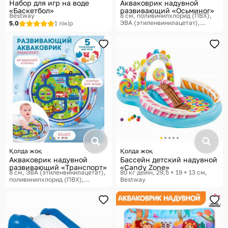
Набор для игр на воде
Акваковрик надувной
«Баскетбол»
развивающий «Осьминог»
Bestway
8 см, поливинилхлорид (ПВХ),
ЭВА (этиленвинилацетат),
5.0
1 пікір
60×50×8 см
Қолда жоқ
Қолда жоқ
Акваковрик надувной
Бассейн детский надувной
развивающий «Транспорт»
«Candy Zone»
8 см, ЭВА (этиленвинилацетат),
80 кг дейін, 29,5 × 19 × 13 см
поливинилхлорид (ПВХ),
Bestway
65×65×8 см
Крошка Я,
Акваковрики