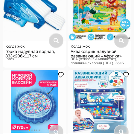
Қолда жоқ
Қолда жоқ
Горка надувная водная,
Акваковрик надувной
333х206х117 см
развивающий «Африка»
Intex
ЭВА (этиленвинилацетат),
поливинилхлорид (ПВХ), 65×50
см
Школа талантов