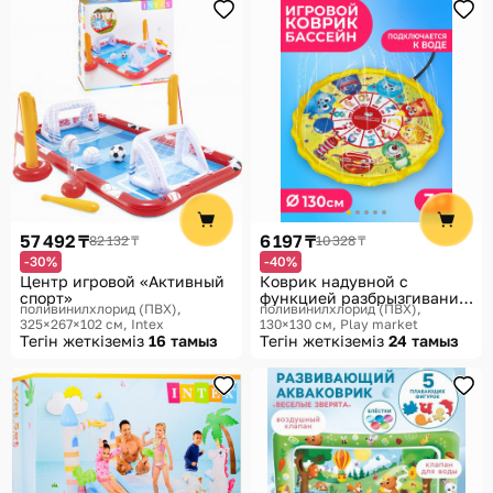
57 492 ₸
6 197 ₸
82 132 ₸
10 328 ₸
-30%
-40%
Центр игровой «Активный
Коврик надувной с
спорт»
функцией разбрызгивания
поливинилхлорид (ПВХ),
поливинилхлорид (ПВХ),
воды
325×267×102 см
Intex
130×130 см
Play market
Тегін жеткіземіз
16 тамыз
Тегін жеткіземіз
24 тамыз