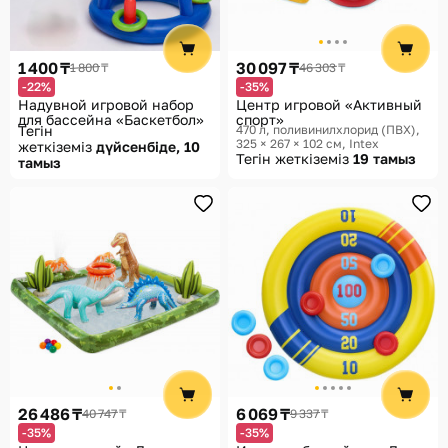
Көмек
Жеткізу әдістері
1 400 ₸
30 097 ₸
1 800 ₸
46 303 ₸
Төлем әдістері
-22%
-35%
Надувной игровой набор
Центр игровой «Активный
для бассейна «Баскетбол»
спорт»
Тегін
470 л, поливинилхлорид (ПВХ),
325 × 267 × 102 см
Intex
жеткіземіз
дүйсенбіде, 10
Тегін жеткіземіз
19 тамыз
тамыз
26 486 ₸
6 069 ₸
40 747 ₸
9 337 ₸
-35%
-35%