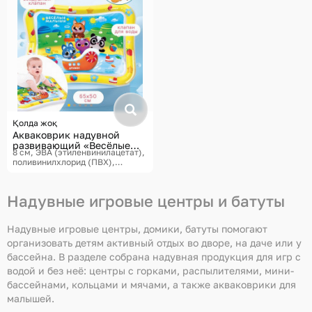
Қолда жоқ
Акваковрик надувной
развивающий «Весёлые
8 см, ЭВА (этиленвинилацетат),
малыши»
поливинилхлорид (ПВХ),
65×50×8 см
Крошка Я,
Акваковрики
Надувные игровые центры и батуты
Надувные игровые центры, домики, батуты помогают
организовать детям активный отдых во дворе, на даче или у
бассейна. В разделе собрана надувная продукция для игр с
водой и без неё: центры с горками, распылителями, мини-
бассейнами, кольцами и мячами, а также акваковрики для
малышей.