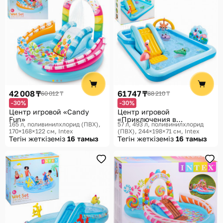
42 008 ₸
61 747 ₸
60 012 ₸
88 210 ₸
-30%
-30%
Центр игровой «Candy
Центр игровой
Fun»
«Приключения в
165 л, поливинилхлорид (ПВХ),
57 л, 493 л, поливинилхлорид
джунглях»
170×168×122 см
Intex
(ПВХ), 244×198×71 см
Intex
Тегін жеткіземіз
16 тамыз
Тегін жеткіземіз
16 тамыз