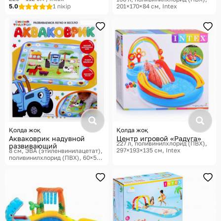
5.0
1 пікір
201×170×84 см
Intex
Қолда жоқ
Қолда жоқ
Акваковрик надувной
Центр игровой «Радуга»
227 л, поливинилхлорид (ПВХ),
развивающий
297×193×135 см
Intex
8 см, ЭВА (этиленвинилацетат),
поливинилхлорид (ПВХ), 60×50
см
Синий трактор