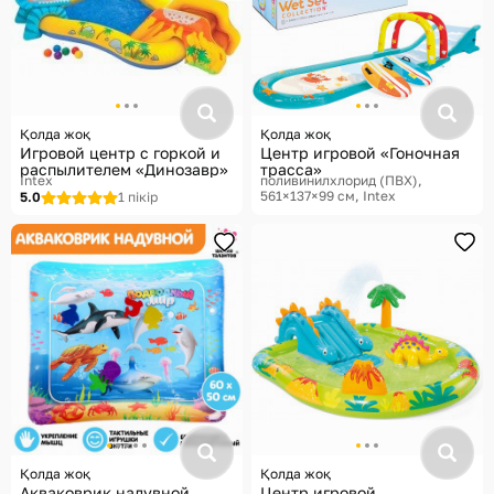
Қолда жоқ
Қолда жоқ
Игровой центр с горкой и
Центр игровой «Гоночная
распылителем «Динозавр»
трасса»
Intex
поливинилхлорид (ПВХ),
561×137×99 см
Intex
5.0
1 пікір
Қолда жоқ
Қолда жоқ
Акваковрик надувной
Центр игровой