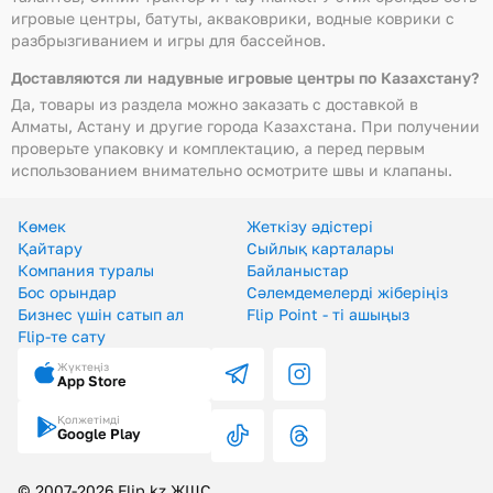
игровые центры, батуты, акваковрики, водные коврики с
разбрызгиванием и игры для бассейнов.
Доставляются ли надувные игровые центры по Казахстану?
Да, товары из раздела можно заказать с доставкой в
Алматы, Астану и другие города Казахстана. При получении
проверьте упаковку и комплектацию, а перед первым
использованием внимательно осмотрите швы и клапаны.
Көмек
Жеткізу әдістері
Қайтару
Сыйлық карталары
Компания туралы
Байланыстар
Бос орындар
Сәлемдемелерді жіберіңіз
Бизнес үшін сатып ал
Flip Point - ті ашыңыз
Flip-те сату
Жүктеңіз
App Store
Қолжетімді
Google Play
© 2007-2026 Flip.kz ЖШС