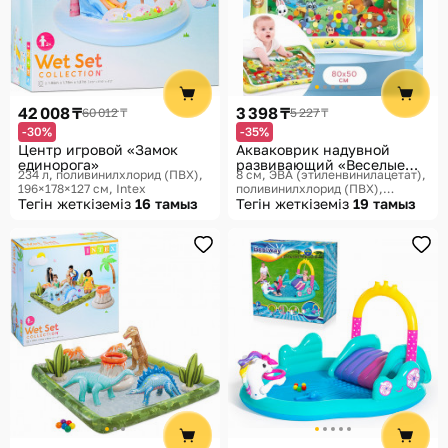
42 008 ₸
3 398 ₸
60 012 ₸
5 227 ₸
-30%
-35%
Центр игровой «Замок
Акваковрик надувной
единорога»
развивающий «Веселые
234 л, поливинилхлорид (ПВХ),
8 см, ЭВА (этиленвинилацетат),
зверята»
196×178×127 см
Intex
поливинилхлорид (ПВХ),
Тегін жеткіземіз
16 тамыз
80×50×8 см
Тегін жеткіземіз
Крошка Я,
19 тамыз
Акваковрики