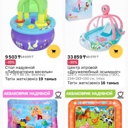
9 503 ₸
33 859 ₸
14 620 ₸
48 370 ₸
-35%
-30%
Стол надувной
Центр игровой
«Лаборатория веселья»
«Дружелюбный осьминог»
76 × 76 × 86 см
Bestway
229 л, поливинилхлорид (ПВХ),
Тегін жеткіземіз
19 тамыз
234×183×150 см
Intex
Тегін жеткіземіз
16 тамыз