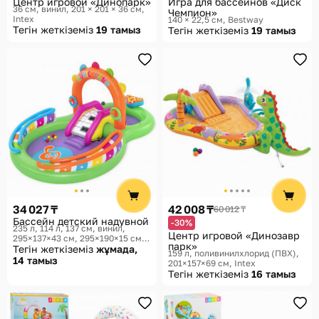
Центр игровой «Динопарк»
Игра для бассейнов «Диск
36 см, винил, 201 × 201 × 36 см
Чемпион»
Intex
140 × 22,5 см
Bestway
Тегін жеткіземіз
19 тамыз
Тегін жеткіземіз
19 тамыз
34 027 ₸
42 008 ₸
60 012 ₸
Бассейн детский надувной
-30%
235 л, 114 л, 137 см, винил,
Центр игровой «Динозавр
295×137×43 см, 295×190×15 см
парк»
Bestway
Тегін жеткіземіз
жұмада,
159 л, поливинилхлорид (ПВХ),
14 тамыз
201×157×69 см
Intex
Тегін жеткіземіз
16 тамыз