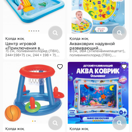
Қолда жоқ
Қолда жоқ
Центр игровой
Акваковрик надувной
«Приключения в
развивающий
71 см, поливинилхлорид (ПВХ),
8 см, ЭВА (этиленвинилацетат),
джунглях»
«Развивашки»
244×198×71 см, 244 × 198 × 71
поливинилхлорид (ПВХ),
см
Intex
65×65×8 см
Крошка Я,
Акваковрики
Қолда жоқ
Қолда жоқ