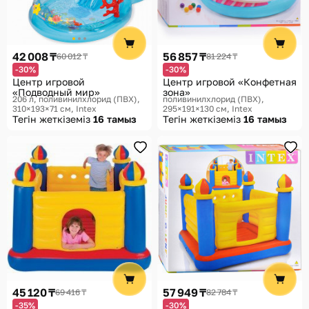
42 008 ₸
56 857 ₸
60 012 ₸
81 224 ₸
-30%
-30%
Центр игровой
Центр игровой «Конфетная
«Подводный мир»
зона»
206 л, поливинилхлорид (ПВХ),
поливинилхлорид (ПВХ),
310×193×71 см
Intex
295×191×130 см
Intex
Тегін жеткіземіз
16 тамыз
Тегін жеткіземіз
16 тамыз
45 120 ₸
57 949 ₸
69 416 ₸
82 784 ₸
-35%
-30%