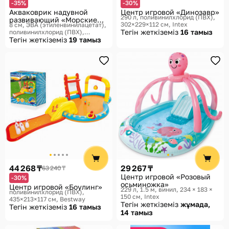
-35%
-30%
Акваковрик надувной
Центр игровой «Динозавр»
290 л, поливинилхлорид (ПВХ),
развивающий «Морские
302×229×112 см
Intex
8 см, ЭВА (этиленвинилацетат),
жители»
Тегін жеткіземіз
16 тамыз
поливинилхлорид (ПВХ),
65×50×8 см
Тегін жеткіземіз
Крошка Я,
19 тамыз
Акваковрики
44 268 ₸
29 267 ₸
63 240 ₸
Центр игровой «Розовый
-30%
осьминожка»
Центр игровой «Боулинг»
229 л, 1.5 м, винил, 234 × 183 ×
поливинилхлорид (ПВХ),
150 см
Intex
435×213×117 см
Bestway
Тегін жеткіземіз
жұмада,
Тегін жеткіземіз
16 тамыз
14 тамыз