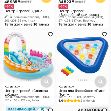
48 985 ₸
34 523 ₸
69 978 ₸
49 319 ₸
-30%
-30%
Центр игровой «Дино-
Центр игровой
парк»
«Волшебный единорог»
410 л, поливинилхлорид (ПВХ),
220 л, поливинилхлорид (ПВХ),
201×201×36 см
Intex
274×198×137 см
Bestway
Тегін жеткіземіз
16 тамыз
Тегін жеткіземіз
16 тамыз
Қолда жоқ
Қолда жоқ
Центр игровой «Сладкая
Игра для бассейнов «Пинг-
забава»
Понг»
165 л, поливинилхлорид (ПВХ),
105 × 97 × 13 см
Bestway
170 × 168 × 122 см
Intex
5.0
2 пікірлер