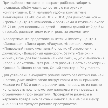
При выборе смотрите на возраст ребёнка, габариты
площадки, объём чаши, допустимую нагрузку и
комплектацию. Для малышей удобны компактные
акваковрики 60–80 см из ПВХ и ЭВА, для дошкольников —
игровые центры с невысокими бортиками и глубиной около
36–71 см, для нескольких детей — модели длиной от 2 до 5 м
с горкой, распылителем или игровыми элементами.
В ассортименте представлены Intex и Bestway: центры
«Динозавр», «Динопарк», «Радуга», «Крокодильчик»,
«Подводный мир», «Активный спорт», «Приключения в
джунглях», «Волшебный единорог», батуты «Замок» и
«Ринг», игры для бассейнов «Пинг-Понг», «Диск Чемпион» и
набор «Баскетбол». Для раннего развития есть акваковрики
Крошка Я, Школа талантов, Синий трактор и Play market.
Для установки выбирайте ровное место без острых камней
и веток, учитывайте запас вокруг горки и зоны прыжков.
Модели из ПВХ и винила рассчитаны на воду, но их важно
использовать под присмотром взрослых и не превышать
ограничения производителя.
Проверяйте размеры в
карточке товара
: компактный манеж 104 × 94 см и центр
435 × 213 см требуют разного пространства.