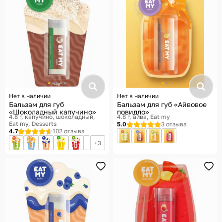
Нет в наличии
Нет в наличии
Бальзам для губ
Бальзам для губ «Айвовое
«Шоколадный капучино»
повидло»
4.8 г, капучино, шоколадный
4.8 г, айва
Eat my
Eat my, Desserts
5.0
3 отзыва
4.7
102 отзыва
3