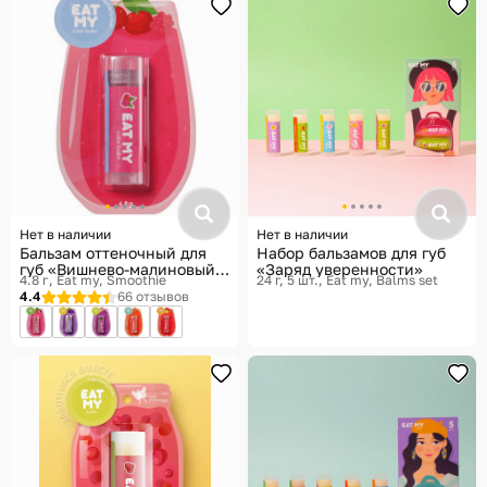
Нет в наличии
Нет в наличии
Бальзам оттеночный для
Набор бальзамов для губ
губ «Вишнево-малиновый
«Заряд уверенности»
4.8 г
Eat my, Smoothie
24 г, 5 шт.
Eat my, Balms set
слаш», тон вишнево-
4.4
66 отзывов
малиновый