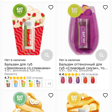
Нет в наличии
Нет в наличии
Бальзам для губ
Бальзам оттеночный для
«Земляника со сливками»
губ «Сливовый смузи», тон
4.8 г, земляника
Eat my,
4.8 г
Eat my, Smoothie
Коричнево-лиловый
Desserts
4.4
66 отзывов
4.7
102 отзыва
3