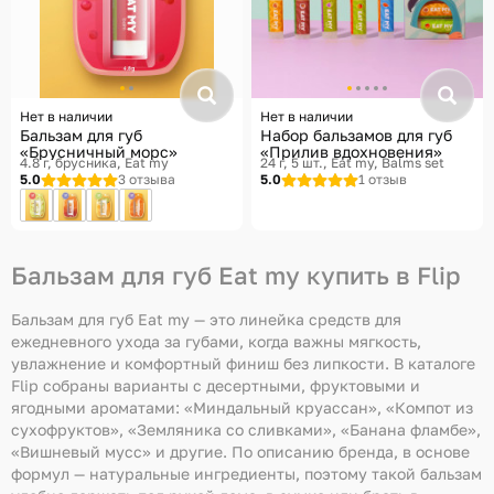
Нет в наличии
Нет в наличии
Бальзам для губ
Набор бальзамов для губ
«Брусничный морс»
«Прилив вдохновения»
4.8 г, брусника
Eat my
24 г, 5 шт.
Eat my, Balms set
5.0
3 отзыва
5.0
1 отзыв
Бальзам для губ Eat my купить в Flip
Бальзам для губ Eat my — это линейка средств для
ежедневного ухода за губами, когда важны мягкость,
увлажнение и комфортный финиш без липкости. В каталоге
Flip собраны варианты с десертными, фруктовыми и
ягодными ароматами: «Миндальный круассан», «Компот из
сухофруктов», «Земляника со сливками», «Банана фламбе»,
«Вишневый мусс» и другие. По описанию бренда, в основе
формул — натуральные ингредиенты, поэтому такой бальзам