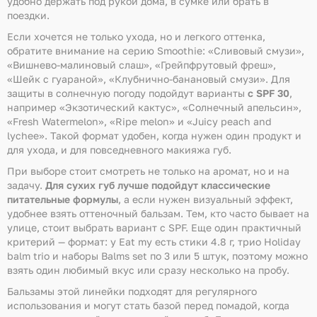
удобно держать под рукой дома, в сумке или брать в
поездки.
Если хочется не только ухода, но и легкого оттенка,
обратите внимание на серию Smoothie: «Сливовый смузи»,
«Вишнево-малиновый слаш», «Грейпфрутовый фреш»,
«Шейк с гуараной», «Клубнично-банановый смузи». Для
защиты в солнечную погоду подойдут варианты
с SPF 30
,
например «Экзотический кактус», «Солнечный апельсин»,
«Fresh Watermelon», «Ripe melon» и «Juicy peach and
lychee». Такой формат удобен, когда нужен один продукт и
для ухода, и для повседневного макияжа губ.
При выборе стоит смотреть не только на аромат, но и на
задачу.
Для сухих губ лучше подойдут классические
питательные формулы
, а если нужен визуальный эффект,
удобнее взять оттеночный бальзам. Тем, кто часто бывает на
улице, стоит выбрать вариант с SPF. Еще один практичный
критерий — формат: у Eat my есть стики 4.8 г, трио Holiday
balm trio и наборы Balms set по 3 или 5 штук, поэтому можно
взять один любимый вкус или сразу несколько на пробу.
Бальзамы этой линейки подходят для регулярного
использования и могут стать базой перед помадой, когда