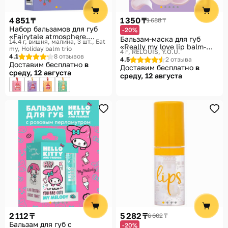
Помощь
4 851 ₸
1 350 ₸
1 688 ₸
Способы доставки
Набор бальзамов для губ
-20%
«Fairytale atmosphere.
Бальзам-маска для губ
14.4 г, вишня, малина, 3 шт.
Eat
Способы оплаты
Сказочная атмосфера»
«Really my love lip balm-
my, Holiday balm trio
4 г
RELOUIS, Y.O.U.
mask», тон Розовый
4.1
8 отзывов
4.5
2 отзыва
Доставим бесплатно
в
Доставим бесплатно
в
среду, 12 августа
среду, 12 августа
2 112 ₸
5 282 ₸
6 602 ₸
Бальзам для губ с
-20%