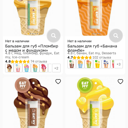
Нет в наличии
Нет в наличии
Бальзам для губ «Пломбир
Бальзам для губ «Банана
с медом и фундуком»
фламбе»
4.8 г, мед, пломбир, фундук
Eat
4.8 г, банан
Eat my, Desserts
my, Ice-cream
4.7
102 отзыва
4.6
74 отзыва
3
2