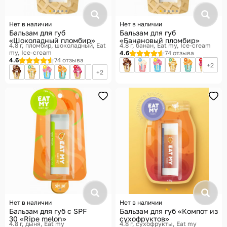
Нет в наличии
Нет в наличии
Бальзам для губ
Бальзам для губ
«Шоколадный пломбир»
«Банановый пломбир»
4.8 г, пломбир, шоколадный
Eat
4.8 г, банан
Eat my, Ice-cream
my, Ice-cream
4.6
74 отзыва
4.6
74 отзыва
2
2
Нет в наличии
Нет в наличии
Бальзам для губ c SPF
Бальзам для губ «Компот из
30 «Ripe melon»
сухофруктов»
4.8 г, дыня
Eat my
4.8 г, сухофрукты
Eat my