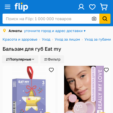
ус
Войти / Регистрация
Алматы
уточните город и адрес доставки ▾
Каталог
Красота и здоровье
Уход
Уход за лицом
Уход за губами
Скидки и акции
Бальзам для губ Eat my
Подарочные карты
Популярные
Фильтр
Заказы
Посылки
Алматы
Корзина
Избранное
История просмотров