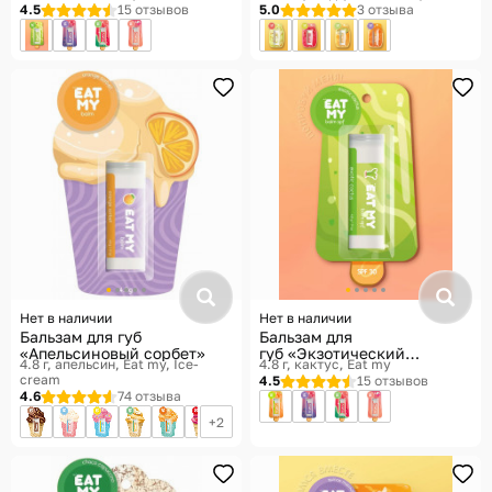
4.5
15 отзывов
5.0
3 отзыва
Нет в наличии
Нет в наличии
Бальзам для губ
Бальзам для
«Апельсиновый сорбет»
губ «Экзотический
4.8 г, апельсин
Eat my, Ice-
4.8 г, кактус
Eat my
кактус» SPF 30
cream
4.5
15 отзывов
4.6
74 отзыва
2