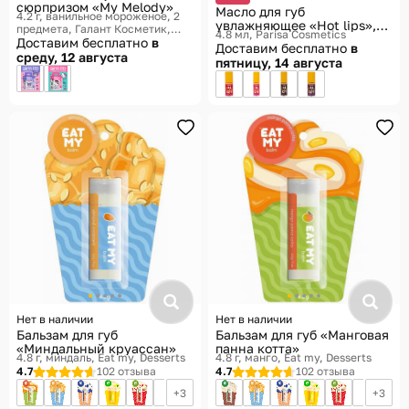
сюрпризом «My Melody»
Масло для губ
4.2 г, ванильное мороженое, 2
увлажняющее «Hot lips»,
предмета
Галант Косметик,
4.8 мл
Parisa Cosmetics
оттенок 01 My main
Hello Kitty and Friends
Доставим бесплатно
в
Доставим бесплатно
в
среду, 12 августа
пятницу, 14 августа
Нет в наличии
Нет в наличии
Бальзам для губ
Бальзам для губ «Манговая
«Миндальный круассан»
панна котта»
4.8 г, миндаль
Eat my, Desserts
4.8 г, манго
Eat my, Desserts
4.7
102 отзыва
4.7
102 отзыва
3
3