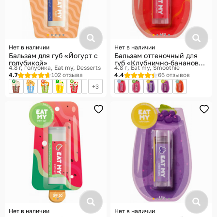
Нет в наличии
Нет в наличии
Бальзам для губ «Йогурт с
Бальзам оттеночный для
голубикой»
губ «Клубнично-банановый
4.8 г, голубика
Eat my, Desserts
4.8 г
Eat my, Smoothie
смузи», тон Бежево-
4.7
102 отзыва
4.4
66 отзывов
розовый нюд
3
Нет в наличии
Нет в наличии