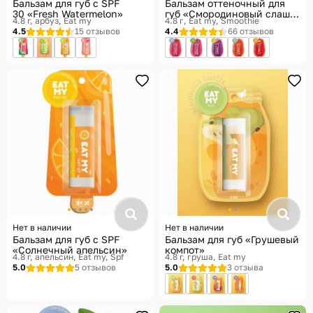
Бальзам для губ c SPF
Бальзам оттеночный для
30 «Fresh Watermelon»
губ «Смородиновый слаш»,
4.8 г, арбуз
Eat my
4.8 г
Eat my, Smoothie
тон Темно-лиловый
4.5
15 отзывов
4.4
66 отзывов
Нет в наличии
Нет в наличии
Бальзам для губ с SPF
Бальзам для губ «Грушевый
«Солнечный апельсин»
компот»
4.8 г, апельсин
Eat my, Spf
4.8 г, груша
Eat my
5.0
5 отзывов
5.0
3 отзыва