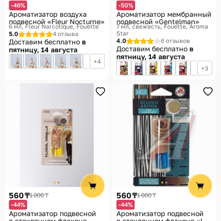
-46%
-50%
Ароматизатор воздуха
Ароматизатор мембранный
подвесной «Fleur Nocturne»
подвесной «Gentelman»
6 мл, Fleur Narcotique
Fouette
7 мл, свежесть
Fouette, Aroma
Star
5.0
4 отзыва
4.0
6 отзывов
Доставим бесплатно
в
Доставим бесплатно
в
пятницу, 14 августа
пятницу, 14 августа
4
3
560 ₸
560 ₸
1 000 ₸
1 000 ₸
-44%
-44%
Ароматизатор подвесной
Ароматизатор подвесной
в стеклянном флаконе
в стеклянном флаконе «Ice