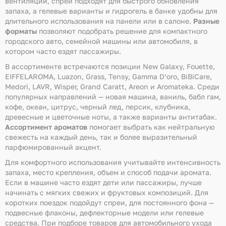
вентиляции, спреи подходят для быстрого обновления
запаха, а гелевые варианты и гидрогель в банке удобны для
длительного использования на панели или в салоне.
Разные
форматы
позволяют подобрать решение для компактного
городского авто, семейной машины или автомобиля, в
котором часто ездят пассажиры.
В ассортименте встречаются позиции New Galaxy, Fouette,
EIFFELAROMA, Luazon, Grass, Tensy, Gamma D’oro, BiBiCare,
Medori, LAVR, Wisper, Grand Caratt, Areon и Aromateka. Среди
популярных направлений — новая машина, ваниль, бабл гам,
кофе, океан, цитрус, черный лед, персик, клубника,
древесные и цветочные ноты, а также варианты антитабак.
Ассортимент ароматов
помогает выбрать как нейтральную
свежесть на каждый день, так и более выразительный
парфюмированный акцент.
Для комфортного использования учитывайте интенсивность
запаха, место крепления, объем и способ подачи аромата.
Если в машине часто ездят дети или пассажиры, лучше
начинать с мягких свежих и фруктовых композиций. Для
коротких поездок подойдут спреи, для постоянного фона —
подвесные флаконы, дефлекторные модели или гелевые
средства. При подборе товаров для автомобильного ухода