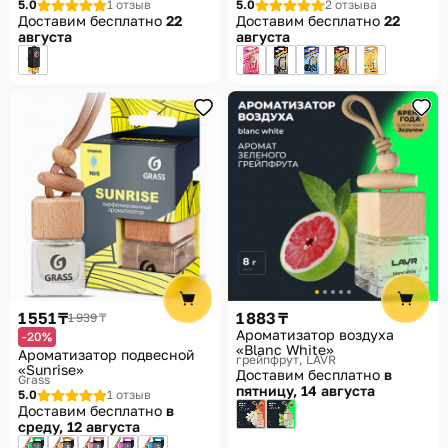
5.0
1 отзыв
5.0
2 отзыва
Доставим бесплатно
22
Доставим бесплатно
22
августа
августа
1 551 ₸
1 883 ₸
1 939 ₸
Ароматизатор воздуха
-20%
«Blanc White»
Ароматизатор подвесной
грейпфрут
LAVR
«Sunrise»
Доставим бесплатно
в
Grass
пятницу, 14 августа
5.0
1 отзыв
Доставим бесплатно
в
среду, 12 августа