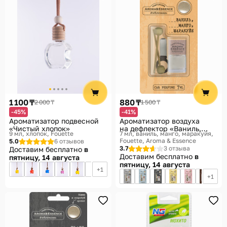
1 100 ₸
880 ₸
2 000 ₸
1 500 ₸
-45%
-41%
Ароматизатор подвесной
Ароматизатор воздуха
«Чистый хлопок»
на дефлектор «Ваниль,
9 мл, хлопок
Fouette
7 мл, ваниль, манго, маракуйя
манго, маракуйя»
Fouette, Aroma & Essence
5.0
6 отзывов
3.7
3 отзыва
Доставим бесплатно
в
Доставим бесплатно
в
пятницу, 14 августа
пятницу, 14 августа
1
1