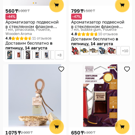
560 ₸
799 ₸
1 000 ₸
1 500 ₸
-44%
-47%
Ароматизатор подвесной
Ароматизатор подвесной
в стеклянном флаконе
в стеклянном флаконе
7 мл, pinacolada
Fouette,
7 мл, bubble gum
Fouette
«Bubble Gum»
«Bubble Gum»
Wooden Aroma
4.8
10 отзывов
4.6
11 отзывов
Доставим бесплатно
в
Доставим бесплатно
в
пятницу, 14 августа
пятницу, 14 августа
10
8
1 075 ₸
650 ₸
2 000 ₸
1 300 ₸