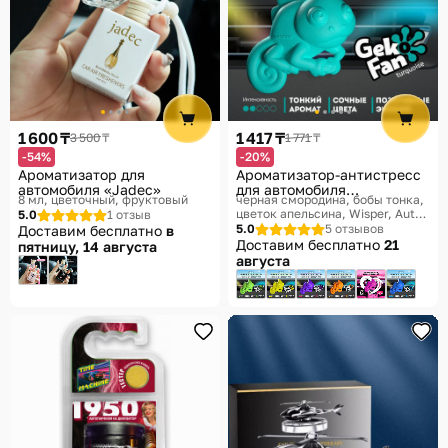
1 600 ₸
1 417 ₸
3 500 ₸
1 771 ₸
-54%
-20%
Ароматизатор для
Ароматизатор-антистресс
автомобиля «Jadec»
для автомобиля
8 мл, цветочный, фруктовый
черная смородина, бобы тонка,
«Turquoise»
цветок апельсина
Wisper, Auto
5.0
1 отзыв
Miracle Rus, GekoFan
5.0
5 отзывов
Доставим бесплатно
в
Доставим бесплатно
21
пятницу, 14 августа
августа