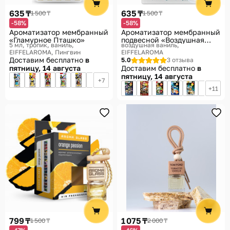
635 ₸
635 ₸
1 500 ₸
1 500 ₸
-58%
-58%
Ароматизатор мембранный
Ароматизатор мембранный
«Гламурное Пташко»
подвесной «Воздушная
5 мл, тропик, ваниль
воздушная ваниль
ваниль»
EIFFELAROMA, Пингвин
EIFFELAROMA
Доставим бесплатно
в
5.0
3 отзыва
пятницу, 14 августа
Доставим бесплатно
в
пятницу, 14 августа
7
11
799 ₸
1 075 ₸
1 500 ₸
2 000 ₸