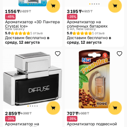
Помощь
1 556 ₸
3 195 ₸
2 829 ₸
4 915 ₸
Способы доставки
-45%
-35%
Ароматизатор «3D Пантера
Ароматизатор на
Способы оплаты
Crystal Ice»
солнечных батареях
New Galaxy
5 мл
New Galaxy
5.0
1 отзыв
5.0
1 отзыв
Доставим бесплатно
в
Доставим бесплатно
в
среду, 12 августа
среду, 12 августа
2 859 ₸
707 ₸
4 398 ₸
1 088 ₸
-35%
-35%
Ароматизатор на
Ароматизатор подвесной