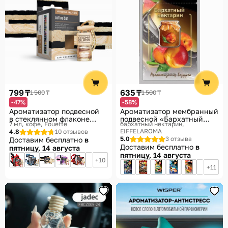
799 ₸
635 ₸
1 500 ₸
1 500 ₸
-47%
-58%
Ароматизатор подвесной
Ароматизатор мембранный
в стеклянном флаконе
подвесной «Бархатный
7 мл, кофе
Fouette
бархатный нектарин
«Coffee bar»
нектарин»
EIFFELAROMA
4.8
10 отзывов
5.0
3 отзыва
Доставим бесплатно
в
Доставим бесплатно
в
пятницу, 14 августа
пятницу, 14 августа
10
11