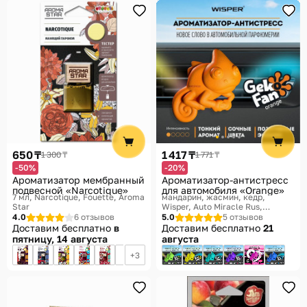
650 ₸
1 417 ₸
1 300 ₸
1 771 ₸
-50%
-20%
Ароматизатор мембранный
Ароматизатор-антистресс
подвесной «Narcotique»
для автомобиля «Orange»
7 мл, Narcotique
Fouette, Aroma
мандарин, жасмин, кедр
Star
Wisper, Auto Miracle Rus,
GekoFan
4.0
6 отзывов
5.0
5 отзывов
Доставим бесплатно
в
Доставим бесплатно
21
пятницу, 14 августа
августа
3