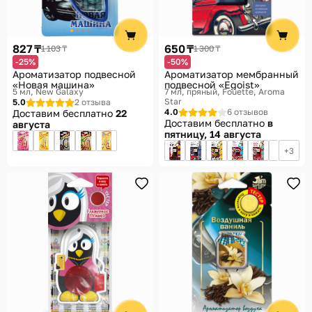
827 ₸
650 ₸
1 103 ₸
1 300 ₸
-25%
-50%
Ароматизатор подвесной
Ароматизатор мембранный
«Новая машина»
подвесной «Egoist»
5 мл
New Galaxy
7 мл, пряный
Fouette, Aroma
Star
5.0
2 отзыва
4.0
6 отзывов
Доставим бесплатно
22
Доставим бесплатно
в
августа
пятницу, 14 августа
3