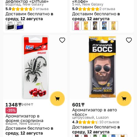
дефлектор «Diffuse»
«Кофе»
водопад
New Galaxy
5 мл
New Galaxy
5.0
2 отзыва
5.0
2 отзыва
Доставим бесплатно
в
Доставим бесплатно
в
среду, 12 августа
среду, 12 августа
1 348 ₸
601 ₸
2 074 ₸
Ароматизатор в авто
-35%
«Босс»
Ароматизатор в
цитрусовый
Luazon
форме скорпиона
4.3
10 отзывов
вишня
New Galaxy
Доставим бесплатно
в
Доставим бесплатно
в
среду, 12 августа
среду, 12 августа