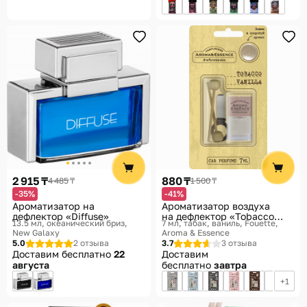
2 915 ₸
880 ₸
4 485 ₸
1 500 ₸
-35%
-41%
Ароматизатор на
Ароматизатор воздуха
дефлектор «Diffuse»
на дефлектор «Tobacco
13.5 мл, океанический бриз
7 мл, табак, ваниль
Fouette,
Vanille»
New Galaxy
Aroma & Essence
5.0
2 отзыва
3.7
3 отзыва
Доставим бесплатно
22
Доставим
августа
бесплатно
завтра
1