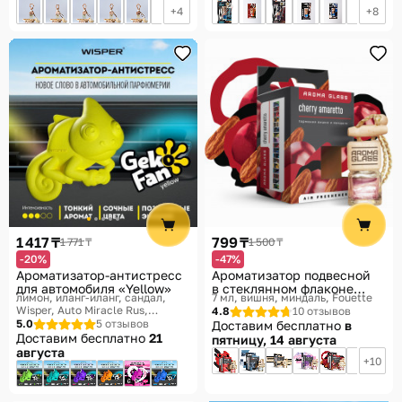
4
8
1 417 ₸
799 ₸
1 771 ₸
1 500 ₸
-20%
-47%
Ароматизатор-антистресс
Ароматизатор подвесной
для автомобиля «Yellow»
в стеклянном флаконе
лимон, иланг-иланг, сандал
7 мл, вишня, миндаль
Fouette
«Cherry Amaretto»
Wisper, Auto Miracle Rus,
4.8
10 отзывов
GekoFan
5.0
5 отзывов
Доставим бесплатно
в
Доставим бесплатно
21
пятницу, 14 августа
августа
10