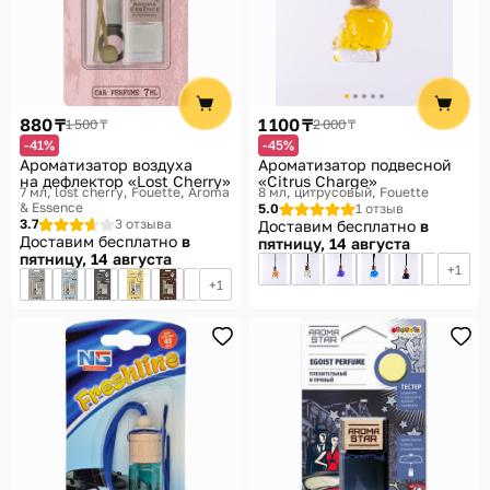
880 ₸
1 100 ₸
1 500 ₸
2 000 ₸
-41%
-45%
Ароматизатор воздуха
Ароматизатор подвесной
на дефлектор «Lost Cherry»
«Citrus Charge»
7 мл, lost cherry
Fouette, Aroma
8 мл, цитрусовый
Fouette
& Essence
5.0
1 отзыв
3.7
3 отзыва
Доставим бесплатно
в
Доставим бесплатно
в
пятницу, 14 августа
пятницу, 14 августа
1
1