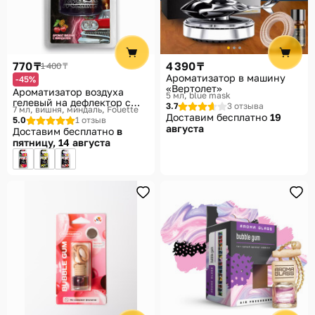
770 ₸
4 390 ₸
1 400 ₸
Ароматизатор в машину
-45%
«Вертолет»
Ароматизатор воздуха
5 мл, blue mask
гелевый на дефлектор с
3.7
3 отзыва
7 мл, вишня, миндаль
Fouette
ароматом вишни
Доставим бесплатно
19
5.0
1 отзыв
с миндалем «1950»
августа
Доставим бесплатно
в
пятницу, 14 августа