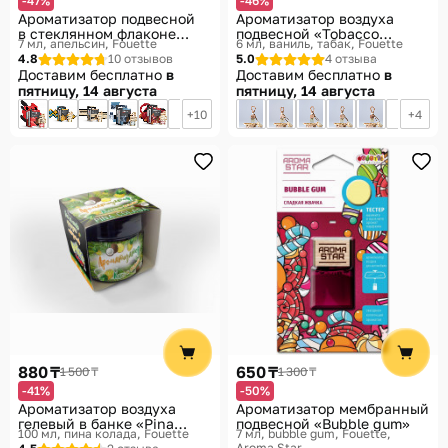
-47%
-46%
Ароматизатор подвесной
Ароматизатор воздуха
в стеклянном флаконе
подвесной «Tobacco
7 мл, апельсин
Fouette
6 мл, ваниль, табак
Fouette
«Orange Passion»
Vanille»
4.8
10 отзывов
5.0
4 отзыва
Доставим бесплатно
в
Доставим бесплатно
в
пятницу, 14 августа
пятницу, 14 августа
10
4
880 ₸
650 ₸
1 500 ₸
1 300 ₸
-41%
-50%
Ароматизатор воздуха
Ароматизатор мембранный
гелевый в банке «Pina
подвесной «Bubble gum»
100 мл, пина колада
Fouette
7 мл, bubble gum
Fouette,
Colada»
Aroma Star