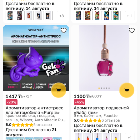
Доставим бесплатно
в
Доставим бесплатно
в
пятницу, 14 августа
пятницу, 14 августа
8
11
1 417 ₸
1 100 ₸
1 771 ₸
2 000 ₸
-20%
-45%
Ароматизатор-антистресс
Ароматизатор подвесной
для автомобиля «Purple»
«Бабл гам»
красное яблоко, гвоздика,
9 мл, бабл-гам
Fouette
замша
Wisper, Auto Miracle Rus,
5.0
6 отзывов
GekoFan
5.0
5 отзывов
Доставим бесплатно
в
Доставим бесплатно
21
пятницу, 14 августа
августа
1