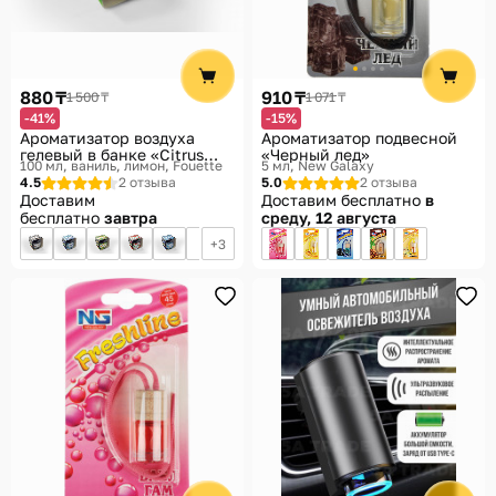
880 ₸
910 ₸
1 500 ₸
1 071 ₸
-41%
-15%
Ароматизатор воздуха
Ароматизатор подвесной
гелевый в банке «Citrus
«Черный лед»
100 мл, ваниль, лимон
Fouette
5 мл
New Galaxy
Vanilla»
4.5
2 отзыва
5.0
2 отзыва
Доставим
Доставим бесплатно
в
бесплатно
завтра
среду, 12 августа
3