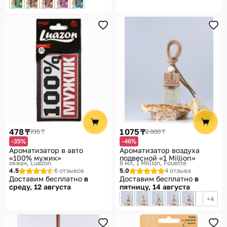
478 ₸
1 075 ₸
735 ₸
2 000 ₸
-35%
-46%
Ароматизатор в авто
Ароматизатор воздуха
«100% мужик»
подвесной «1 Million»
океан
Luazon
6 мл, 1 Million
Fouette
4.5
6 отзывов
5.0
4 отзыва
Доставим бесплатно
в
Доставим бесплатно
в
среду, 12 августа
пятницу, 14 августа
4