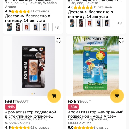
7 мл, ваниль
Fouette, Wooden
7 мл, лед
Fouette
«Ваниль цветочная»
Cocktail»
Aroma
4.6
11 отзывов
4.6
11 отзывов
Доставим бесплатно
в
Доставим бесплатно
в
пятницу, 14 августа
пятницу, 14 августа
8
8
560 ₸
635 ₸
1 000 ₸
1 500 ₸
-44%
-58%
Ароматизатор подвесной
Ароматизатор мембранный
в стеклянном флаконе
подвесной «Aqua Vitae»
7 мл, свежесть
Fouette,
свежесть, цитрусовый
«Для него»
Wooden Aroma
EIFFELAROMA
4.6
11 отзывов
5.0
3 отзыва