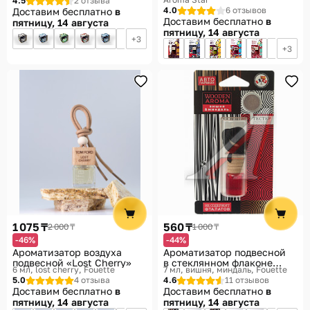
4.5
2 отзыва
4.0
6 отзывов
Доставим бесплатно
в
Доставим бесплатно
в
пятницу, 14 августа
пятницу, 14 августа
3
3
1 075 ₸
560 ₸
2 000 ₸
1 000 ₸
-46%
-44%
Ароматизатор воздуха
Ароматизатор подвесной
подвесной «Lost Cherry»
в стеклянном флаконе
6 мл, lost cherry
Fouette
7 мл, вишня, миндаль
Fouette
«Вишня & миндаль»
5.0
4 отзыва
4.6
11 отзывов
Доставим бесплатно
в
Доставим бесплатно
в
пятницу, 14 августа
пятницу, 14 августа