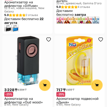
ангел»
Ароматизатор на
10 мл, древесный
Gamma D’oro
дефлектор «Diffuse»
5.0
4 отзыва
12.5 мл, новая машина
New
Доставим
Galaxy
бесплатно
завтра
5.0
2 отзыва
Доставим бесплатно
22
августа
3 228 ₸
717 ₸
4 304 ₸
1 103 ₸
-25%
-35%
Ароматизатор на
Ароматизатор подвесной
дефлектор «Oud wood»
«Дыня»
8 мл
New Galaxy
5 мл
New Galaxy