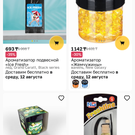
693 ₸
1 142 ₸
1 066 ₸
1 631 ₸
-35%
-30%
Ароматизатор подвесной
Ароматизатор
«Ice Fresh»
«Жемчужины»
лед
Grand Caratt, Black series
ваниль
New Galaxy
Доставим бесплатно
в
Доставим бесплатно
в
среду, 12 августа
среду, 12 августа