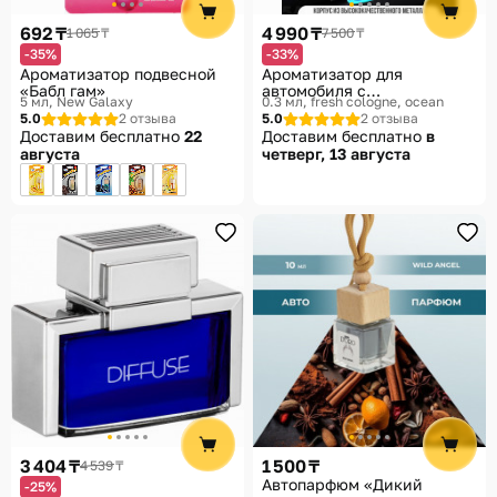
692 ₸
4 990 ₸
1 065 ₸
7 500 ₸
-35%
-33%
Ароматизатор подвесной
Ароматизатор для
«Бабл гам»
автомобиля с
5 мл
New Galaxy
0.3 мл, fresh cologne, ocean
автоматическим
5.0
2 отзыва
5.0
2 отзыва
распылителем
Доставим бесплатно
22
Доставим бесплатно
в
августа
четверг, 13 августа
3 404 ₸
1 500 ₸
4 539 ₸
Автопарфюм «Дикий
-25%