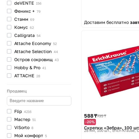
deVENTE
156
Япония
1
Феникс
+
79
Стамм
69
Доставим бесплатно
зав
Комус
62
Calligrata
54
Attache
Economy
52
Attache
Selection
44
Остров
сокровищ
43
Hobby &
Pro
41
ATTACHE
28
Продавец
Flip
4216
588 ₸
735 ₸
Мастер
51
-20%
ViSorto
Скрепки «Зебра», 100 ш
8
28 мм, 100 шт.
Erich Krause, 
Мой
комфорт
5