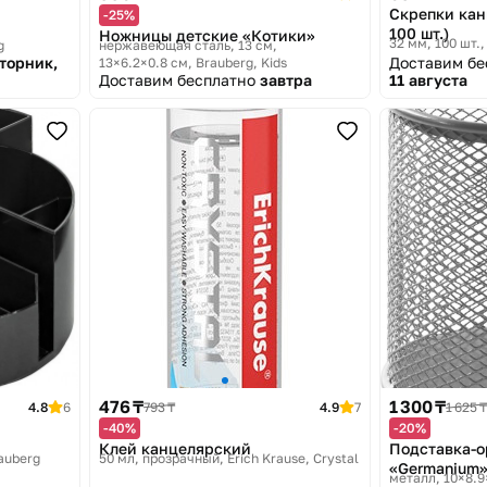
Скрепки кан
-25%
100 шт.)
Ножницы детские «Котики»
32 мм, 100 шт.
g
нержавеющая сталь, 13 см,
вторник,
Доставим б
13×6.2×0.8 см
Brauberg, Kids
Доставим бесплатно
завтра
11 августа
476 ₸
1 300 ₸
4.8
6
793 ₸
4.9
7
1 625 ₸
-40%
-20%
Клей канцелярский
Подставка-о
auberg
50 мл, прозрачный
Erich Krause, Crystal
«Germanium
металл, 10×8.9