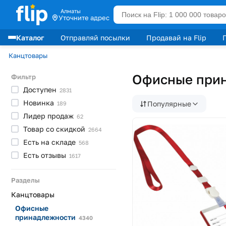
Алматы
Уточните адрес
Каталог
Отправляй посылки
Продавай на Flip
Лидеры продаж
Канцтовары
Офисные при
Фильтр
Доступен
2831
Новинка
Популярные
189
Лидер
продаж
62
Товар со
скидкой
2664
Есть на
складе
568
Есть
отзывы
1617
Разделы
Канцтовары
Офисные
принадлежности
4340