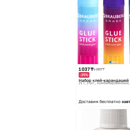
1 037 ₸
1 383 ₸
-25%
Набор клей-карандашей
21 г, 3 шт., комбинированный
Доставим бесплатно
зав