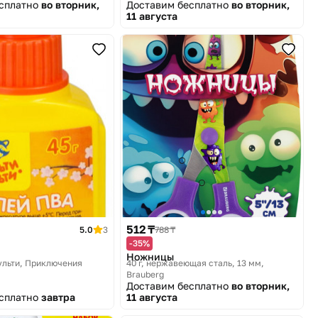
есплатно
во вторник,
Доставим бесплатно
во вторник,
11 августа
512 ₸
5.0
3
788 ₸
-35%
Ножницы
ульти, Приключения
40 г, нержавеющая сталь, 13 мм
Brauberg
Доставим бесплатно
во вторник,
есплатно
завтра
11 августа