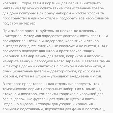
коврики, шторы, тазы и корзины для белья. В интернет-
магазине Flip можно купить такие хозяйственные товары
для дома поштучно или сразу набором — чтобы оформить
пространство в едином стиле и подобрать всё необходимое
под свой интерьер.
При выборе ориентируйтесь на несколько ключевых
критериев.
Материал
определяет долговечность: пластик и
полипропилен лёгкие и недорогие, керамика и стекло
выглядят солиднее, силикон не скользит и не бьётся, ПВХ и
полиэстер подходят для штор и противоскользящих
ковриков.
Размер
важен для тазов, ковриков и шторок —
измерьте ванну и свободное место заранее. Цветовая гамма
и фактура должны сочетаться с плиткой и сантехникой, а
функциональные детали — дозатор-помпа, присоски на
коврике, петли на шторе — упрощают ежедневный уход.
В каталоге представлены как отдельные предметы, так и
тематические серии: настольные наборы из мыльницы,
стакана и дозатора, комплекты ковриков с корзиной для
белья, дорожные футляры для зубных щёток и пасты.
Отдельно выделены товары для уборки и хранения —
ёршики с подставками, держатели для фена и полотенец,