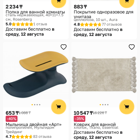
2 234 ₸
883 ₸
Полка для ванной комнаты
Покрытие одноразовое для
сталь нержавеющая, 40×11×7.5
унитаза
см
Rosenberg
целлюлоза, 10 шт.
Aura
5.0
1 отзыв
4.8
77 отзывов
Доставим бесплатно
в
Доставим бесплатно
в
среду, 12 августа
среду, 12 августа
653 ₸
10 547 ₸
1 088 ₸
16 226 ₸
-40%
-35%
Мыльница двойная «Арт»
Коврик для ванной
полипропилен
Мультидом
хлопок
Tkano, Essential
Трейдинг
Доставим бесплатно
в
4.7
83 отзыва
среду, 12 августа