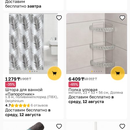
Доставим
бесплатно
завтра
1 279 ₸
6 409 ₸
1 968 ₸
18 312 ₸
-35%
-65%
Штора для ванной
Полка угловая
металл, 23 × 53 × 56 см
Доляна
«Папоротник»
Доставим бесплатно
в
1.8 м, поливинилхлорид (ПВХ)
Delphinium
среду, 12 августа
4.7
6 отзывов
Доставим бесплатно
в
среду, 12 августа