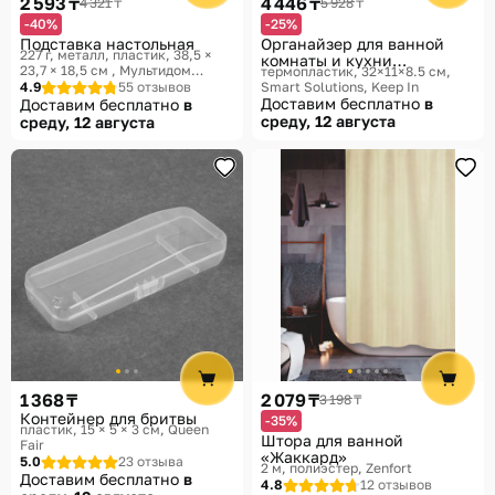
2 593 ₸
4 446 ₸
4 321 ₸
5 928 ₸
-40%
-25%
Подставка настольная
Органайзер для ванной
227 г, металл, пластик, 38,5 ×
комнаты и кухни
23,7 × 18,5 см
Мультидом
термопластик, 32×11×8.5 см
подвесной
Трейдинг
4.9
55 отзывов
Smart Solutions, Keep In
Доставим бесплатно
в
Доставим бесплатно
в
среду, 12 августа
среду, 12 августа
1 368 ₸
2 079 ₸
3 198 ₸
Контейнер для бритвы
-35%
пластик, 15 × 5 × 3 см
Queen
Штора для ванной
Fair
«Жаккард»
5.0
23 отзыва
2 м, полиэстер
Zenfort
Доставим бесплатно
в
4.8
12 отзывов