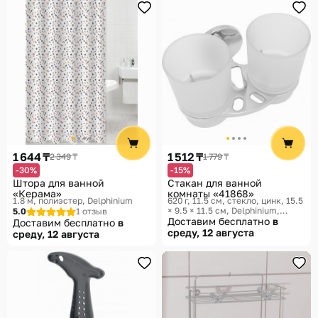
1 644 ₸
1 512 ₸
2 349 ₸
1 779 ₸
-30%
-15%
Штора для ванной
Стакан для ванной
«Керама»
комнаты «41868»
1.8 м, полиэстер
Delphinium
620 г, 11.5 см, стекло, цинк, 15.5
× 9.5 × 11.5 см
Delphinium,
5.0
1 отзыв
41800С
Доставим бесплатно
в
Доставим бесплатно
в
среду, 12 августа
среду, 12 августа