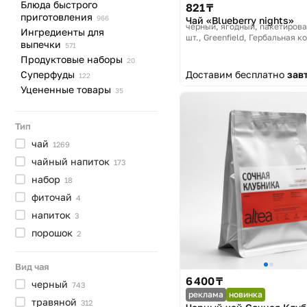
Блюда быстрого
821 ₸
приготовления
966
Чай «Blueberry nights»
черный, ягодный, пакетирова
Ингредиенты для
шт.
Greenfield, Гербальная к
выпечки
571
Продуктовые
наборы
20
Суперфуды
Доставим бесплатно
зав
122
Уцененные
товары
35
Тип
чай
1269
чайный
напиток
173
набор
18
фиточай
4
напиток
3
порошок
2
Вид чая
6 400 ₸
черный
743
реклама
новинка
травяной
312