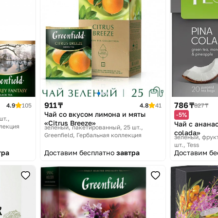
911 ₸
786 ₸
4.9
105
4.8
41
827 ₸
Чай со вкусом лимона и мяты
-5%
шт.
«Citrus Breeze»
Чай с ананас
ллекция
зеленый, пакетированный, 25 шт.
colada»
Greenfield, Гербальная коллекция
зеленый, фрук
шт.
Tess
тра
Доставим бесплатно
завтра
Доставим б