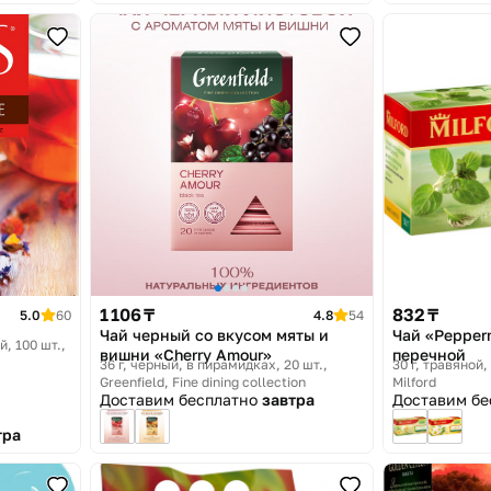
1 106 ₸
832 ₸
5.0
60
4.8
54
Чай черный со вкусом мяты и
Чай «Pepper
й, 100 шт.
вишни «Cherry Amour»
перечной
36 г, черный, в пирамидках, 20 шт.
30 г, травяной
Greenfield, Fine dining collection
Milford
Доставим бесплатно
завтра
Доставим б
тра