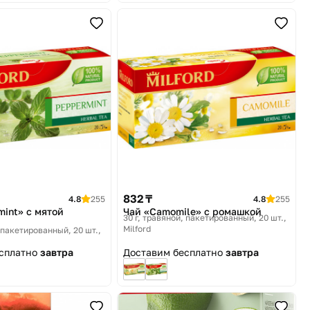
832 ₸
4.8
255
4.8
255
mint» с мятой
Чай «Camomile» с ромашкой
30 г, травяной, пакетированный, 20 шт.
Milford
, пакетированный, 20 шт.
есплатно
завтра
Доставим бесплатно
завтра