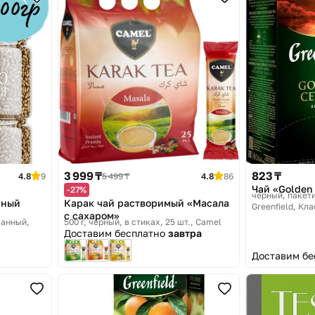
3 999 ₸
823 ₸
4.8
9
5 499 ₸
4.8
86
Чай «Golden
-27%
черный, пакет
ьный
Карак чай растворимый «Масала
Greenfield, Кл
с сахаром»
ванный
500 г, черный, в стиках, 25 шт.
Camel
Доставим бесплатно
завтра
Доставим б