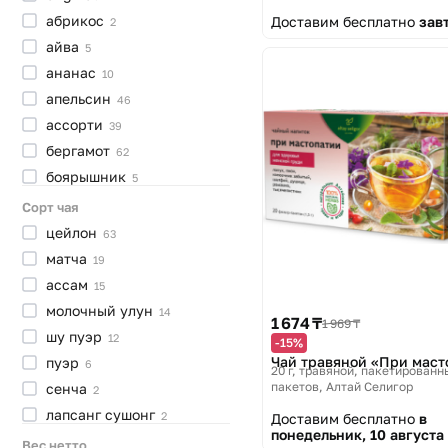
напиток
14
абрикос
Доставим бесплатно
зав
2
набор
7
айва
5
мелколистовой
7
ананас
10
сублимированный
6
апельсин
46
прессованный
6
ассорти
39
зерновой
1
бергамот
62
молотый
1
боярышник
5
брусника
9
Сорт чая
бузина
6
цейлон
63
ваниль
7
матча
19
василек
16
ассам
15
виноград
6
молочный
улун
14
1 674 ₸
1 969 ₸
вишня
20
шу
пуэр
12
-15%
гвоздика
Чай травяной «При маст
9
пуэр
6
20 г, травяной, пакетированн
гибискус
пакетов
Алтай Селигор
30
сенча
2
годжи
5
лапсанг
сушонг
2
Доставим бесплатно
в
понедельник, 10 августа
гранат
7
дарджилинг
1
Вес нетто