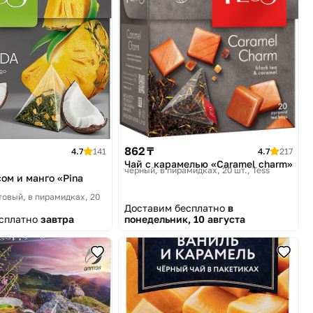
862 ₸
4.7
141
4.7
217
Чай с карамелью «Caramel charm»
черный, в пирамидках, 20 шт.
Tess
ом и манго «Pina
товый, в пирамидках, 20
Доставим бесплатно
в
есплатно
завтра
понедельник, 10 августа