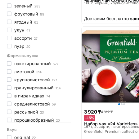
Черный чай Сочная Клу
100 г, черный, крупнолистово
зеленый
283
фруктовый
89
Доставим бесплатно
зав
ягодный
61
улун
47
ассорти
27
пуэр
20
каркадэ
19
Форма выпуска
гречишный
12
пакетированный
527
цветочный
10
листовой
356
красный
7
крупнолистовой
127
белый
5
гранулированный
114
ройбуш
2
в
пирамидках
74
голубой
1
среднелистовой
59
3 920 ₸
рассыпной
4 612 ₸
23
-15%
порошкообразный
20
Набор чая «24 Varieties»
167 г, ассорти, пакетированны
в
стиках
19
Вкус
Greenfield, Premium collectio
растворимый
16
original
22