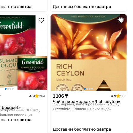
есплатно
завтра
Доставим бесплатно
завтра
1 106 ₸
₸
4.9
264
4.9
50
Чай в пирамидках «Rich ceylon»
75 г, черный, пакетированный, 20 шт.
 bouquet»
Greenfield, Коллекция пирамидок
кетированный, 100 шт.
рбальная коллекция
есплатно
завтра
Доставим бесплатно
завтра