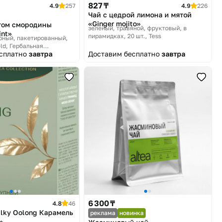
827 ₸
4.9
257
4.9
226
Чай с цедрой лимона и мятой
«Ginger mojito»
том смородины
зеленый, травяной, фруктовый, в
int»
пирамидках, 20 шт.
Tess
рный, пакетированный,
eld, Гербальная
есплатно
завтра
Доставим бесплатно
завтра
6 300 ₸
4.8
46
ilky Oolong Карамель
реклама
новинка
»