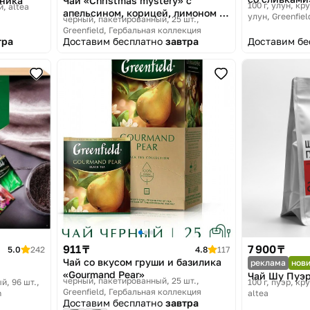
бника
Чай «Christmas mystery» с
100 г, улун, к
й
altea
апельсином, корицей, лимоном и
улун
Greenfiel
черный, пакетированный, 25 шт.
яблоком
Greenfield, Гербальная коллекция
тра
Доставим бесплатно
завтра
Доставим б
911 ₸
7 900 ₸
5.0
242
4.8
117
Чай со вкусом груши и базилика
реклама
нов
«Gourmand Pear»
Чай Шу Пуэр
черный, пакетированный, 25 шт.
й, 96 шт.
100 г, пуэр, к
Greenfield, Гербальная коллекция
n
altea
Доставим бесплатно
завтра