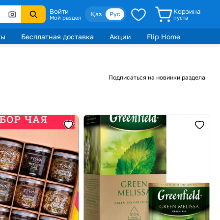
Войти
Корзина
Қаз
Рус
Мой раздел
пуста
ты
Бесплатная доставка
Акции
Flip Home
Подписаться на новинки раздела