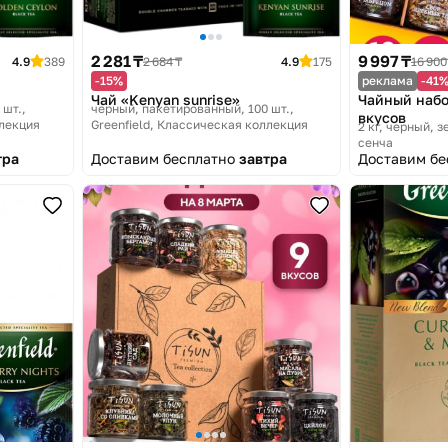
2 281 ₸
9 997 ₸
4.9
389
2 684 ₸
4.9
175
16 900
-15%
реклама
-41
Чай «Kenyan sunrise»
Чайный набо
 шт.
черный, пакетированный, 100 шт.
вкусов
ллекция
Greenfield, Классическая коллекция
2 кг, черный, з
сенча
тра
Доставим бесплатно
завтра
Доставим б