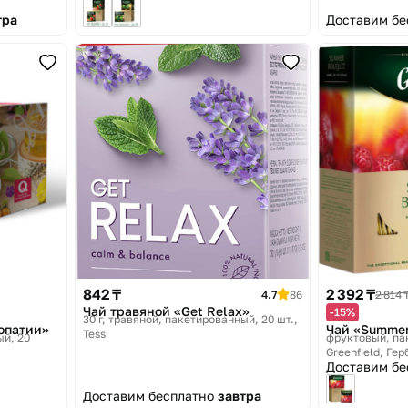
тра
Доставим б
842 ₸
2 392 ₸
4.7
86
2 814 
Чай травяной «Get Relax»
-15%
30 г, травяной, пакетированный, 20 шт.
опатии»
Чай «Summer
Tess
ый, 20
фруктовый, па
Greenfield, Ге
Доставим б
Доставим бесплатно
завтра