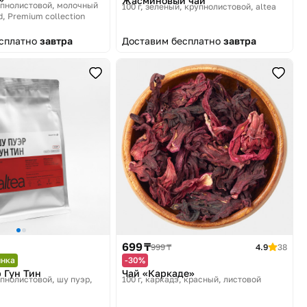
Жасминовый чай
рупнолистовой, молочный
100 г, зеленый, крупнолистовой
altea
d, Premium collection
есплатно
завтра
Доставим бесплатно
завтра
699 ₸
999 ₸
4.9
38
инка
-30%
 Гун Тин
Чай «Каркаде»
рупнолистовой, шу пуэр
100 г, каркадэ, красный, листовой