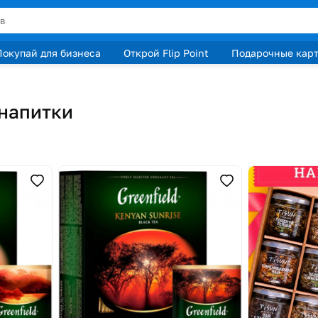
Покупай для бизнеса
Открой Flip Point
Подарочные кар
 напитки