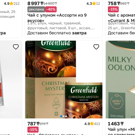
8 997 ₸
758 ₸
4.9
212
14 900 ₸
4.3
12
892 ₸
реклама
-40%
-15%
нный, 25
Чай с улуном «Ассорти из 9
Чай с арома
оллекция
вкусов»
«Currant & M
1.8 л, улун, черный, травяной,
фруктовый, че
фруктовый, листовой, 9 шт., ассам
25 шт.
Greenfi
тра
Доставим бесплатно
завтра
Доставим б
TiSun
коллекция
787 ₸
1 463 ₸
874 ₸
4.9
413
Чай улун «M
-10%
со сливками