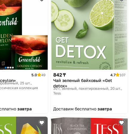
842 ₸
5.0
49
4.7
107
 ceylon»
Чай зеленый байховый «Get
ированный, 25 шт.
detox»
ассическая коллекция
30 г, зеленый, пакетированный, 20 шт.
Tess
есплатно
завтра
Доставим бесплатно
завтра