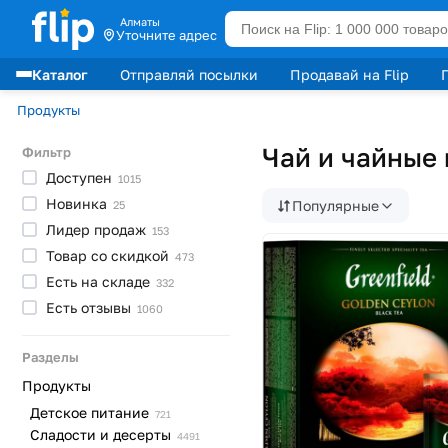
Алматы
Уточните адрес
Каталог
Отправляй посылки
Продавай на Flip
Лидеры продаж
Продукты
Чай и чайные
Фильтр
Доступен
1015
Новинка
Популярные
25
Лидер
продаж
153
Товар со
скидкой
473
Есть на
складе
332
Есть
отзывы
1060
Разделы
Продукты
Детское
питание
721
Сладости и
десерты
4491