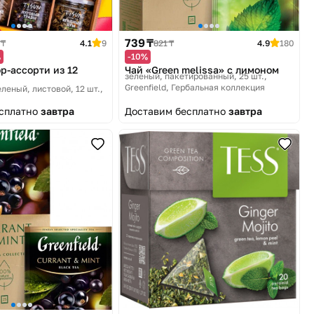
739 ₸
 ₸
4.1
9
821 ₸
4.9
180
%
-10%
р-ассорти из 12
Чай «Green melissa» c лимоном
зеленый, пакетированный, 25 шт.
Greenfield, Гербальная коллекция
еленый, листовой, 12 шт.,
есплатно
завтра
Доставим бесплатно
завтра