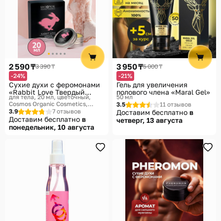
2 590 ₸
3 950 ₸
3 390 ₸
5 000 ₸
-24%
-21%
Сухие духи с феромонами
Гель для увеличения
«Rabbit Love Твердый
полового члена «Maral Gel»
для тела, 20 мл, цветочный
50 мл
парфюм»
Cosmos Organic Cosmetics,
3.5
11 отзывов
Бизорюк
3.9
7 отзывов
Доставим бесплатно
в
Доставим бесплатно
в
четверг, 13 августа
понедельник, 10 августа