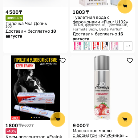
4 500 ₸
1 803 ₸
Туалетная вода с
новинка
феромонами «Fleur U102»
Палочка Чка Доянь
30 мл, фруктовый, цветочный
100 г
Formula Sexy, Delta Parfum
Доставим бесплатно
18
Доставим бесплатно
16
августа
августа
7
1 800 ₸
9 000 ₸
3 000 ₸
Массажное масло
-40%
с ароматом «Клубника»
Крем-пролонгатор «Fraink