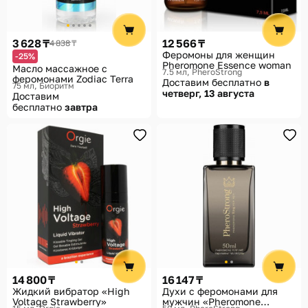
3 628 ₸
12 566 ₸
4 838 ₸
Феромоны для женщин
-25%
Pheromone Essence woman
Масло массажное с
7.5 мл
PheroStrong
феромонами Zodiac Terra
Доставим бесплатно
в
75 мл
Биоритм
четверг, 13 августа
Доставим
бесплатно
завтра
14 800 ₸
16 147 ₸
Жидкий вибратор «High
Духи с феромонами для
Voltage Strawberry»
мужчин «Pheromone