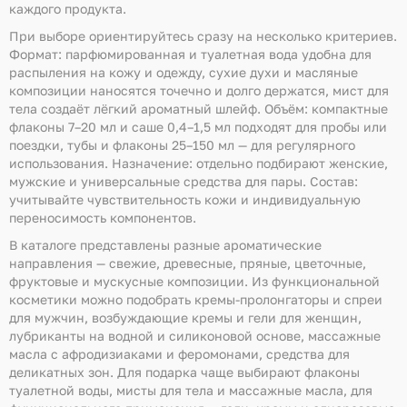
каждого продукта.
При выборе ориентируйтесь сразу на несколько критериев.
Формат: парфюмированная и туалетная вода удобна для
распыления на кожу и одежду, сухие духи и масляные
композиции наносятся точечно и долго держатся, мист для
тела создаёт лёгкий ароматный шлейф. Объём: компактные
флаконы 7–20 мл и саше 0,4–1,5 мл подходят для пробы или
поездки, тубы и флаконы 25–150 мл — для регулярного
использования. Назначение: отдельно подбирают женские,
мужские и универсальные средства для пары. Состав:
учитывайте чувствительность кожи и индивидуальную
переносимость компонентов.
В каталоге представлены разные ароматические
направления — свежие, древесные, пряные, цветочные,
фруктовые и мускусные композиции. Из функциональной
косметики можно подобрать кремы-пролонгаторы и спреи
для мужчин, возбуждающие кремы и гели для женщин,
лубриканты на водной и силиконовой основе, массажные
масла с афродизиаками и феромонами, средства для
деликатных зон. Для подарка чаще выбирают флаконы
туалетной воды, мисты для тела и массажные масла, для