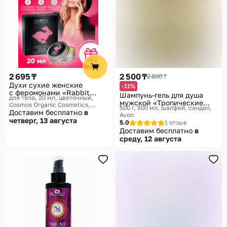
2 695 ₸
2 500 ₸
2 800 ₸
Духи сухие женские
-11%
с феромонами «Rabbit
Шампунь-гель для душа
для тела, 20 мл, цветочный
Love»
мужской «Тропические
Cosmos Organic Cosmetics,
500 г, 500 мл, шалфей, сандал
Джунгли» 500 мл
Бизорюк
Доставим бесплатно
в
Avon
четверг, 13 августа
5.0
1 отзыв
Доставим бесплатно
в
среду, 12 августа