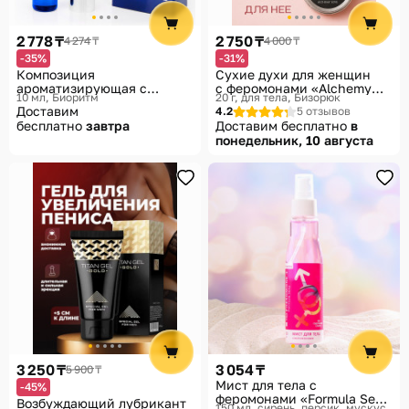
Помощь
2 778 ₸
2 750 ₸
4 274 ₸
4 000 ₸
Способы доставки
-35%
-31%
Композиция
Сухие духи для женщин
Способы оплаты
ароматизирующая с
с феромонами «Alchemy
10 мл
Биоритм
20 г, для тела
Бизорюк
феромонами Eroman №3
Love»
Доставим
4.2
5 отзывов
бесплатно
завтра
Доставим бесплатно
в
понедельник, 10 августа
3 250 ₸
3 054 ₸
5 900 ₸
Мист для тела с
-45%
феромонами «Formula Sexy
Возбуждающий лубрикант
150 мл, сирень, персик, мускус