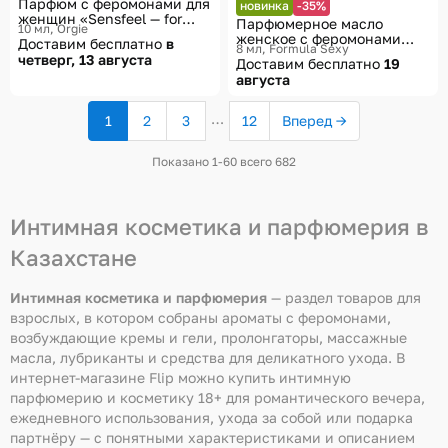
Парфюм с феромонами для
новинка
-35%
женщин «Sensfeel — for
Парфюмерное масло
10 мл
Orgie
woman»
женское с феромонами
Доставим бесплатно
в
8 мл
Formula Sexy
«Mango U119»
четверг, 13 августа
Доставим бесплатно
19
августа
…
1
2
3
12
Вперед →
(текущая
страница)
Показано 1-60 всего 682
Интимная косметика и парфюмерия в
Казахстане
Интимная косметика и парфюмерия
— раздел товаров для
взрослых, в котором собраны ароматы с феромонами,
возбуждающие кремы и гели, пролонгаторы, массажные
масла, лубриканты и средства для деликатного ухода. В
интернет-магазине Flip можно купить интимную
парфюмерию и косметику 18+ для романтического вечера,
ежедневного использования, ухода за собой или подарка
партнёру — с понятными характеристиками и описанием