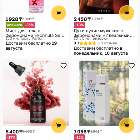
1 928 ₸
2 450 ₸
2 966 ₸
3 000 ₸
новинка
-35%
-18%
Мист для тела с
Духи сухие мужские с
феромонами «Formula Sexy
феромонами «Идеальный
150 мл
Today Parfum
10 г, 5 мл
Бизорюк
№9»
соблазнитель»
Доставим бесплатно
19
3.7
3 отзыва
августа
Доставим бесплатно
в
понедельник, 10 августа
5 400 ₸
7 056 ₸
6 500 ₸
8 301 ₸
-17%
-15%