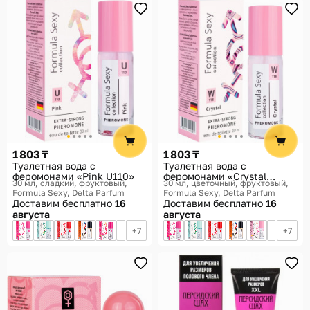
1 803 ₸
1 803 ₸
Туалетная вода с
Туалетная вода с
феромонами «Pink U110»
феромонами «Crystal
30 мл, сладкий, фруктовый
30 мл, цветочный, фруктовый
W118»
Formula Sexy, Delta Parfum
Formula Sexy, Delta Parfum
Доставим бесплатно
16
Доставим бесплатно
16
августа
августа
7
7