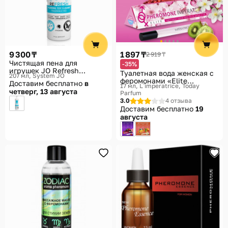
9 300 ₸
1 897 ₸
2 919 ₸
Чистящая пена для
-35%
игрушек JO Refresh
Туалетная вода женская с
207 мл
System JO
Foaming Toy Cleaner
феромонами «Elite
Доставим бесплатно
в
17 мл, L`imperatrice
Today
Imperatrice»
четверг, 13 августа
Parfum
3.0
4 отзыва
Доставим бесплатно
19
августа