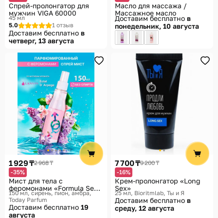
Спрей-пролонгатор для
Масло для массажа /
мужчин VIGA 60000
Массажное масло
45 мл
Доставим бесплатно
в
5.0
1 отзыв
понедельник, 10 августа
Доставим бесплатно
в
четверг, 13 августа
1 929 ₸
7 700 ₸
2 968 ₸
9 200 ₸
-35%
-16%
Мист для тела с
Крем-пролонгатор «Long
феромонами «Formula Sexy
Sex»
150 мл, сирень, пион, амбра
25 мл
Bioritmlab, Ты и Я
№4»
Today Parfum
Доставим бесплатно
в
Доставим бесплатно
19
среду, 12 августа
августа