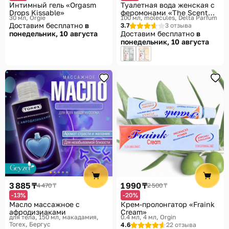
Интимный гель «Orgasm
Туалетная вода женская с
Drops Kissable»
феромонами «The Scent
30 мл
Orgie
100 мл, molecules
Delta Parfum
Molecules 01»
Доставим бесплатно
в
3.7
3 отзыва
понедельник, 10 августа
Доставим бесплатно
в
понедельник, 10 августа
3 885 ₸
1 990 ₸
4 470 ₸
2 500 ₸
-13%
-20%
Масло массажное с
Крем-пролонгатор «Fraink
афродизиаками
Cream»
для тела, 150 мл, макадамия
0.4 мл, 4 мл
Orgin
Torex, Бергус
4.6
22 отзыва