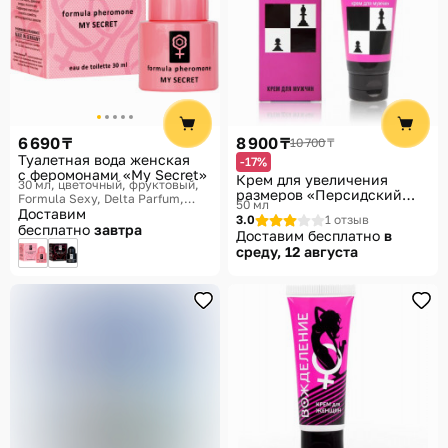
6 690 ₸
8 900 ₸
10 700 ₸
Туалетная вода женская
-17%
с феромонами «My Secret»
Крем для увеличения
30 мл, цветочный, фруктовый
размеров «Персидский
Formula Sexy, Delta Parfum,
50 мл
Шах XXL»
Formula Pheromone
Доставим
3.0
1 отзыв
бесплатно
завтра
Доставим бесплатно
в
среду, 12 августа