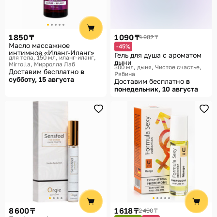
1 850 ₸
1 090 ₸
1 982 ₸
Масло массажное
-45%
интимное «Иланг-Иланг»
Гель для душа с ароматом
для тела, 150 мл, иланг-иланг
дыни
Mirrolla, Мирролла Лаб
300 мл, дыня
Чистое счастье,
Доставим бесплатно
в
Рябина
субботу, 15 августа
Доставим бесплатно
в
понедельник, 10 августа
8 600 ₸
1 618 ₸
2 490 ₸