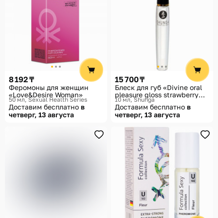
8 192 ₸
15 700 ₸
Феромоны для женщин
Блеск для губ «Divine oral
«Love&Desire Woman»
pleasure gloss strawberry
50 мл
Sexual Health Series
10 мл
Shunga
win. Клубника
Доставим бесплатно
в
Доставим бесплатно
в
и шампанское»
четверг, 13 августа
четверг, 13 августа