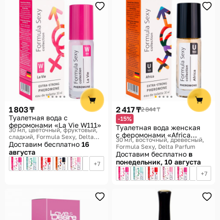
1 803 ₸
2 417 ₸
2 844 ₸
Туалетная вода с
-15%
феромонами «La Vie W111»
Туалетная вода женская
30 мл, цветочный, фруктовый,
с феромонами «Africa
сладкий
Formula Sexy, Delta
30 мл, восточный, древесный
U103»
Parfum
Доставим бесплатно
16
Formula Sexy, Delta Parfum
августа
Доставим бесплатно
в
понедельник, 10 августа
7
7