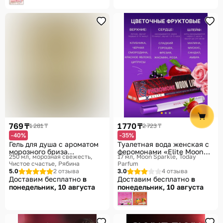
769 ₸
1 770 ₸
1 281 ₸
2 723 ₸
-40%
-35%
Гель для душа с ароматом
Туалетная вода женская с
морозного бриза
феромонами «Elite Moon
250 мл, морозная свежесть
17 мл, Moon Sparkle
Today
«Классному мужику»
Light»
Чистое счастье, Рябина
Parfum
5.0
2 отзыва
3.0
4 отзыва
Доставим бесплатно
в
Доставим бесплатно
в
понедельник, 10 августа
понедельник, 10 августа