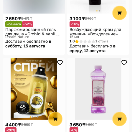
2 650 ₸
3 100 ₸
5 471 ₸
3 700 ₸
новинка
-52%
-16%
Парфюмированный гель
Возбуждающий крем для
для душа «Orchid & Vanilla
женщин «Вожделение»
Dream Nature
15 мл
& Amber»
Доставим бесплатно
в
1.0
1 отзыв
субботу, 15 августа
Доставим бесплатно
в
среду, 12 августа
4 400 ₸
3 650 ₸
5 500 ₸
3 900 ₸
-20%
-6%