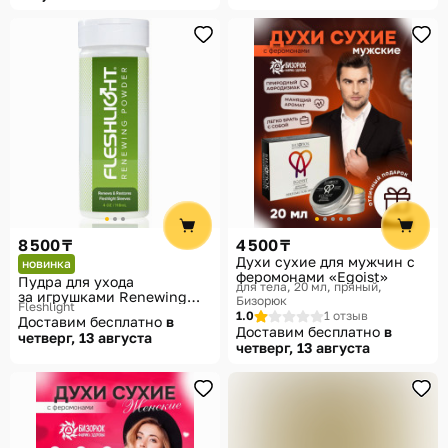
8 500 ₸
4 500 ₸
Духи сухие для мужчин с
новинка
феромонами «Egoist»
Пудра для ухода
для тела, 20 мл, пряный
за игрушками Renewing
Бизорюк
Fleshlight
Powder
1.0
1 отзыв
Доставим бесплатно
в
Доставим бесплатно
в
четверг, 13 августа
четверг, 13 августа