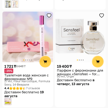
1 721 ₸
19 400 ₸
2 648 ₸
Парфюм с феромонами для
-35%
женщин «Sensfeel — for
Туалетная вода женская с
50 мл
Orgie
woman»
феромонами №9
Доставим бесплатно
в
17 мл, Fleur Narcotique
Formula
четверг, 13 августа
Sexy, 14 Февраля
4.4
7 отзывов
Доставим бесплатно
19
августа