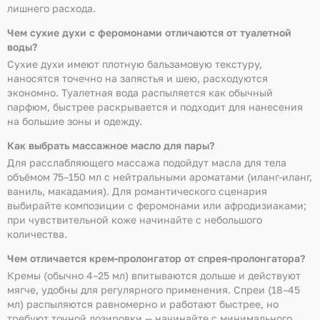
лишнего расхода.
Чем сухие духи с феромонами отличаются от туалетной
воды?
Сухие духи имеют плотную бальзамовую текстуру,
наносятся точечно на запястья и шею, расходуются
экономно. Туалетная вода распыляется как обычный
парфюм, быстрее раскрывается и подходит для нанесения
на большие зоны и одежду.
Как выбрать массажное масло для пары?
Для расслабляющего массажа подойдут масла для тела
объёмом 75–150 мл с нейтральными ароматами (иланг-иланг,
ваниль, макадамия). Для романтического сценария
выбирайте композиции с феромонами или афродизиаками;
при чувствительной коже начинайте с небольшого
количества.
Чем отличается крем-пролонгатор от спрея-пролонгатора?
Кремы (обычно 4–25 мл) впитываются дольше и действуют
мягче, удобны для регулярного применения. Спреи (18–45
мл) распыляются равномерно и работают быстрее, но
требуют точной дозировки — начинайте с минимального