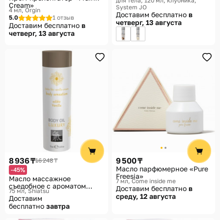
для тела, 120 мл, клубника
Aromatix Scented Massage
Cream»
System JO
Oil
4 мл
Orgin
Доставим бесплатно
в
5.0
1 отзыв
четверг, 13 августа
Доставим бесплатно
в
четверг, 13 августа
8 936 ₸
9 500 ₸
16 248 ₸
Масло парфюмерное «Pure
-45%
Freesia»
Масло массажное
7 мл
Come inside me
cъедобное с ароматом
Доставим бесплатно
в
75 мл
Shiatsu
ванили
среду, 12 августа
Доставим
бесплатно
завтра