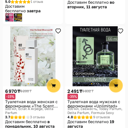
5.0
1 отзыв
Доставим бесплатно
во
Доставим
вторник, 11 августа
бесплатно
завтра
6 970 ₸
2 491 ₸
8 200 ₸
3 832 ₸
-15%
-35%
Туалетная вода женская с
Туалетная вода мужская с
феромонами «The Scent
феромонами «Unlimited»
100 мл, Eclat A`Arpege
Delta
100 мл, свежесть
Today Parfum,
Molecules 02»
Parfum
Delta Parfum, Formula Sexy
3.7
3 отзыва
4.8
9 отзывов
Доставим бесплатно
в
Доставим бесплатно
19
понедельник, 10 августа
августа