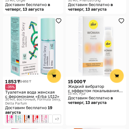
15 мл
Orgie
50 мл
PheroStrong
perfume king for men»
Доставим бесплатно
в
Доставим бесплатно
в
четверг, 13 августа
четверг, 13 августа
1 853 ₸
15 000 ₸
2 851 ₸
Жидкий вибратор
-35%
с эффектом покалывания
Туалетная вода женская
15 мл
Pjur
«Woman Lust Intense»
с феромонами «Erba U112»
Доставим бесплатно
в
30 мл, восточный
Formula Sexy,
четверг, 13 августа
Delta Parfum
Доставим бесплатно
19
августа
7