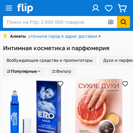
ус
Войти / Регистрация
Алматы
уточните город и адрес доставки ▾
Каталог
Интимная косметика и парфюмерия
Скидки и акции
Возбуждающие средства и пролонгаторы
Духи и парфю
Подарочные карты
Популярные
Фильтр
Заказы
Посылки
Алматы
Корзина
Избранное
История просмотров