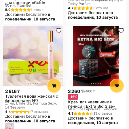
№3»
для эрекции «Gold»
Today Parfum
50 мл
Titan Gel
4.7
3 отзыва
5.0
1 отзыв
Доставим бесплатно
в
Доставим бесплатно
в
понедельник, 10 августа
понедельник, 10 августа
2 616 ₸
3 260 ₸
3 900 ₸
Туалетная вода женская с
-16%
феромонами №7
Крем для увеличения
17 мл, L'Interdit
Formula Sexy,
пениса «Extra Big Size»
14 Февраля
50 мл, без аромата
Бизорюк
4.4
7 отзывов
4.3
13 отзывов
Доставим бесплатно
в
Доставим бесплатно
в
понедельник, 10 августа
понедельник, 10 августа