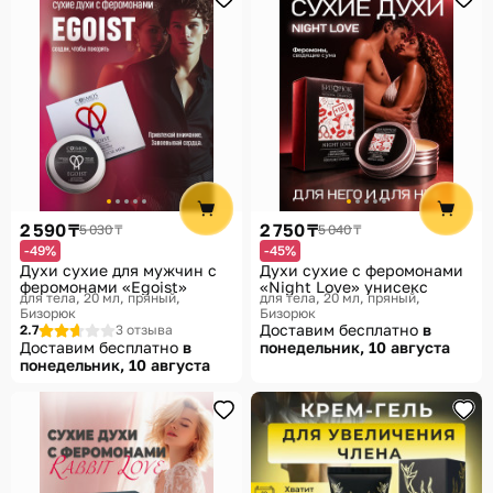
2 590 ₸
2 750 ₸
5 030 ₸
5 040 ₸
-49%
-45%
Духи сухие для мужчин с
Духи сухие с феромонами
феромонами «Egoist»
«Night Love» унисекс
для тела, 20 мл, пряный
для тела, 20 мл, пряный
Бизорюк
Бизорюк
Доставим бесплатно
в
2.7
3 отзыва
Доставим бесплатно
в
понедельник, 10 августа
понедельник, 10 августа