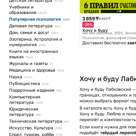
Детская
литература
42339
Учебники и
образование
19329
3 859 ₸
4 824 ₸
Популярная
психология
3000
-20%
Деловая
литература
4317
Хочу и буду
Дом, семья и
досуг
мягкая обложка, 2023
Эксмо
5854
Психология, философия (пок
Эзотерика. Астрология и
Доставим бесплатно
зав
нумерология
3406
Книги на иностранных
языках
6940
Журналы и
газеты
27
Медицина и
здоровье
5504
Наука
Хочу и буду Лабк
13371
Публицистика
1516
Хочу и буду Лабковский —
Подарочные
издания
569
границах, отношениях и п
Компьютерная
можно выбрать формат под
литература
1469
В каталоге есть Хочу и б
Юридическая
Хочу и буду. Люблю и пон
литература
148
переплёт и комплектность,
Техническая
литература
441
Если книга нужна для по
Искусство.
Культура
2956
подойдёт
твёрдый перепл
Спорт, туризм,
хобби
1776