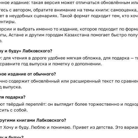
ненное издание: такая версия может отличаться обновлённым 
есь с автором, обратите внимание на темы книги: самооценка,
ет в неудобных сценариях. Такой формат подходит тем, кто хоч
ентиры.
ерсии и выбрать именно то издание, которое подходит по формат
аты, Астане и другим городам Казахстана помогает быстро полу
о.
у и буду» Лабковского?
: для чтения в дороге удобнее мягкая обложка, для подарка — 
 сравните год выпуска и пометку о дополнении.
ное издание от обычного?
чно содержит обновлённый или расширенный текст по сравнен
д выпуска.
ля подарка?
т твёрдый переплёт: он выглядит более торжественно и подхо
сить с собой.
другими книгами Лабковского?
 Хочу и буду. Люблю и понимаю. Привет из детства. Это вариант
у и буду»?