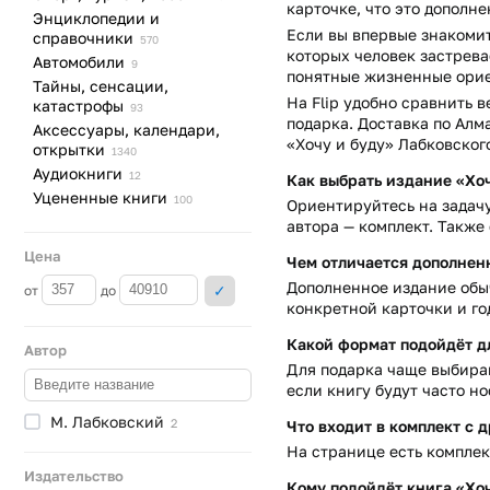
карточке, что это допол
Энциклопедии и
Если вы впервые знакомит
справочники
570
которых человек застрева
Автомобили
9
понятные жизненные ори
Тайны, сенсации,
На Flip удобно сравнить в
катастрофы
93
подарка. Доставка по Алм
Аксессуары, календари,
«Хочу и буду» Лабковског
открытки
1340
Аудиокниги
12
Как выбрать издание «Хоч
Уцененные
книги
100
Ориентируйтесь на задачу
автора — комплект. Также
Цена
Чем отличается дополнен
Дополненное издание обы
от
до
конкретной карточки и го
Какой формат подойдёт д
Автор
Для подарка чаще выбираю
если книгу будут часто но
М.
Лабковский
2
Что входит в комплект с 
На странице есть комплект
Издательство
Кому подойдёт книга «Хоч