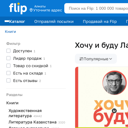
Алматы
Уточните адрес
Каталог
Отправляй посылки
Продавай на Flip
Лидеры продаж
Книги
Хочу и буду Л
Фильтр
Доступен
1
Лидер
продаж
Популярные
1
Товар со
скидкой
1
Есть на
складе
1
Есть
отзывы
2
Разделы
Книги
Художественная
литература
49442
Литература
Казахстана
3320