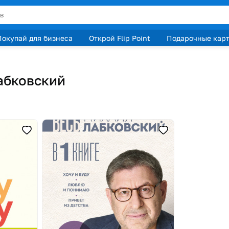
Покупай для бизнеса
Открой Flip Point
Подарочные кар
абковский