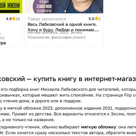
Товар закончился
4.9
18
5.0
2
Весь Лабковский в одной книге.
Хочу и буду. Люблю и понимаю.
мягкая обложка, 2025
Эксмо,
,
Привет из детства
Психология, философия (покет)
ет)
тра
овский — купить книгу в интернет-магаз
 это подборка книг Михаила Лабковского для читателей, кото
ривычках, которые мешают жить спокойнее. На странице Flip с
 чтение дома, в дороге или в подарок.
уду в мягкой обложке 2023, дополненное издание 2021, подарочн
имаю. Привет из детства. Все варианты относятся к Эксмо, поэ
 а не только на название.
вседневного чтения, обычно выбирают
мягкую обложку
: она ле
ёт
. Если хочется сразу несколько текстов автора, обратите вн