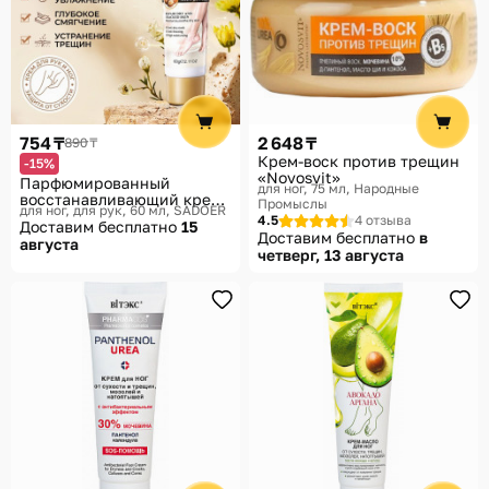
754 ₸
2 648 ₸
890 ₸
Крем-воск против трещин
-15%
«Novosvit»
Парфюмированный
для ног, 75 мл
Народные
восстанавливающий крем
Промыслы
для ног, для рук, 60 мл
SADOER
для рук и ног против
4.5
4 отзыва
Доставим бесплатно
15
трещин и сухости
Доставим бесплатно
в
августа
с маслом ши
четверг, 13 августа