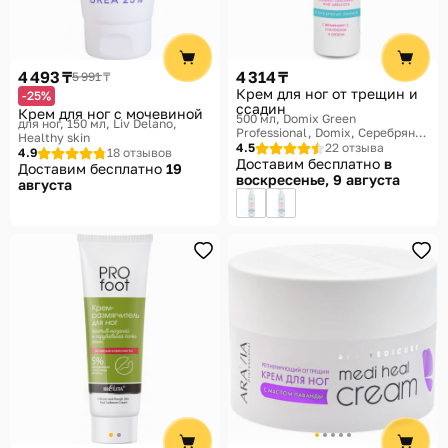
4 493 ₸
4 314 ₸
5 991 ₸
Крем для ног от трещин и
-25%
ссадин
Крем для ног с мочевиной
500 мл
Domix Green
для ног, 150 мл
Liv Delano,
Professional, Domix, Серебряная
Healthy skin
линия
4.5
22 отзыва
4.9
18 отзывов
Доставим бесплатно
в
Доставим бесплатно
19
воскресенье, 9 августа
августа