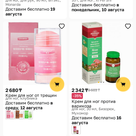
для ног, для рук, 90 мл
Вiтэкс,
35 г, для ног
Xi Fei Shi
целебным экстрактом
противовоспалительный
Monarda
Доставим бесплатно
в
монарды и мочевиной
Доставим бесплатно
19
понедельник, 10 августа
августа
2 680 ₸
2 342 ₸
3 603 ₸
Крем для ног от трещин
-35%
для ног, клубника
Крем для ног против
Доставим бесплатно
в
варикоза
среду, 12 августа
для ног, 30 мл
Бизорюк,
Мухомор
Доставим бесплатно
16
августа