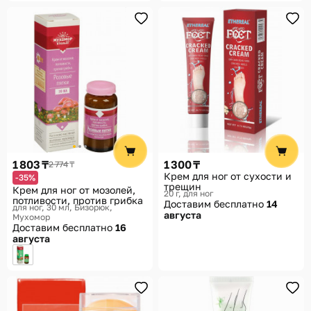
1 803 ₸
1 300 ₸
2 774 ₸
Крем для ног от сухости и
-35%
трещин
Крем для ног от мозолей,
20 г, для ног
потливости, против грибка
Доставим бесплатно
14
для ног, 30 мл
Бизорюк,
августа
Мухомор
Доставим бесплатно
16
августа