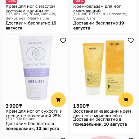
-25%
-25%
Крем для ног с маслом
Крем-бальзам для ног
косточек малины от
смягчающий
70 г, для ног, 70 мл, малина
для ног, 100 мл
Iris Cosmetic,
трещин и натоптышей
Belkosmex, Malinka line
Classic Care
Доставим бесплатно
19
Доставим бесплатно
19
августа
августа
3 900 ₸
1 500 ₸
Крем для ног от сухости и
Восстанавливающий крем
трещин с мочевиной 25%
для ног с мочевиной и
150 г
Liv Delano
Доставим бесплатно
в
папаином от трещин и
Доставим бесплатно
в
понедельник, 10 августа
натоптышей
понедельник, 10 августа