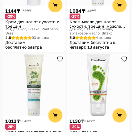
1 144 ₸
1 084 ₸
1 526 ₸
1 445 ₸
-25%
-25%
Крем для ног от сухости и
Крем-масло для ног от
трещин
сухости, трещин, мозолей
75 г, для ног
Вiтэкс, Panthenol
для ног, 100 мл, авокадо,
и натоптышей «Авокадо и
Urea
аргановое масло
Вiтэкс
аргана»
4.8
93 отзыва
5.0
4 отзыва
Доставим
Доставим бесплатно
в
бесплатно
завтра
четверг, 13 августа
1 012 ₸
1 130 ₸
1 349 ₸
1 412 ₸
-25%
-20%
Крем для ног против сухих
Крем для ног