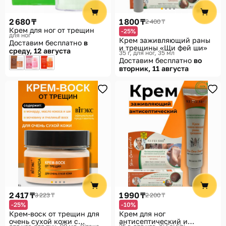
2 680 ₸
1 800 ₸
2 400 ₸
Крем для ног от трещин
-25%
для ног
Крем заживляющий раны
Доставим бесплатно
в
и трещины «Щи фей ши»
среду, 12 августа
35 г, для ног, 35 мл
Доставим бесплатно
во
вторник, 11 августа
2 417 ₸
1 990 ₸
3 223 ₸
2 200 ₸
-25%
-10%
Крем-воск от трещин для
Крем для ног
очень сухой кожи с
антисептический и