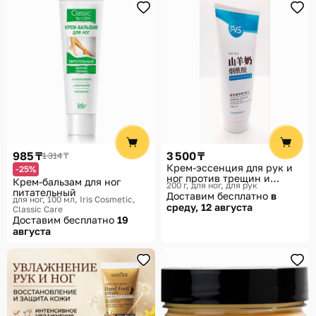
985 ₸
3 500 ₸
1 314 ₸
Крем-эссенция для рук и
-25%
ног против трещин и
Крем-бальзам для ног
200 г, для ног, для рук
морщин
питательный
Доставим бесплатно
в
для ног, 100 мл
Iris Cosmetic,
среду, 12 августа
Classic Care
Доставим бесплатно
19
августа