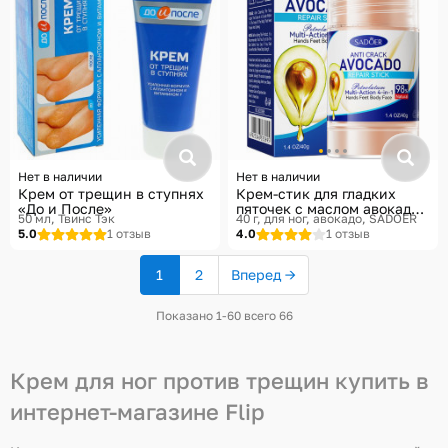
Нет в наличии
Нет в наличии
Крем от трещин в ступнях
Крем-стик для гладких
«До и После»
пяточек с маслом авокадо
50 мл
Твинс Тэк
40 г, для ног, авокадо
SADOER
от сухости и трещин
5.0
1 отзыв
4.0
1 отзыв
1
2
Вперед →
(текущая
страница)
Показано 1-60 всего 66
Крем для ног против трещин купить в
интернет-магазине Flip