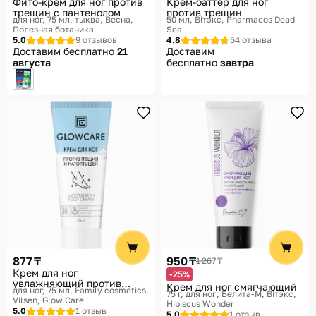
Фито-крем для ног против
Крем-баттер для ног
трещин с пантенолом
против трещин
для ног, 75 мл, тыква
Весна,
50 мл
Вiтэкс, Pharmacos Dead
Полезная ботаника
Sea
5.0
9 отзывов
4.8
54 отзыва
Доставим бесплатно
21
Доставим
августа
бесплатно
завтра
877 ₸
950 ₸
1 267 ₸
Крем для ног
-25%
увлажняющий против
Крем для ног смягчающий
для ног, 75 мл
Family cosmetics,
трещин и натоптышей с
75 г, для ног
Белита-М, Вiтэкс,
Vilsen, Glow Care
освежающим эффектом
Hibiscus Wonder
5.0
1 отзыв
5.0
1 отзыв