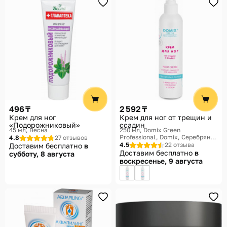
496 ₸
2 592 ₸
Крем для ног
Крем для ног от трещин и
«Подорожниковый»
ссадин
45 мл
Весна
250 мл
Domix Green
Professional, Domix, Серебряная
4.8
27 отзывов
линия
4.5
22 отзыва
Доставим бесплатно
в
Доставим бесплатно
в
субботу, 8 августа
воскресенье, 9 августа