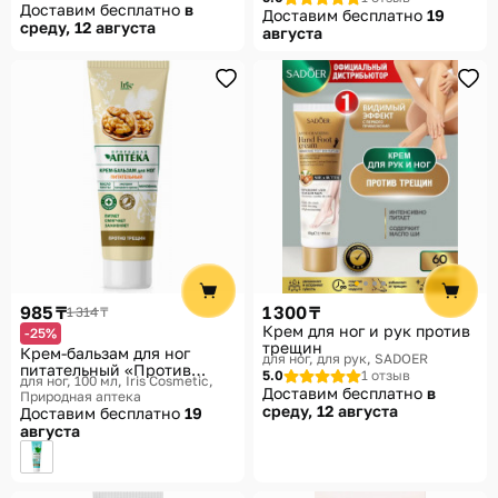
Доставим бесплатно
в
Доставим бесплатно
19
среду, 12 августа
августа
985 ₸
1 300 ₸
1 314 ₸
Крем для ног и рук против
-25%
трещин
Крем-бальзам для ног
для ног, для рук
SADOER
питательный «Против
5.0
1 отзыв
для ног, 100 мл
Iris Cosmetic,
трещин»
Доставим бесплатно
в
Природная аптека
среду, 12 августа
Доставим бесплатно
19
августа