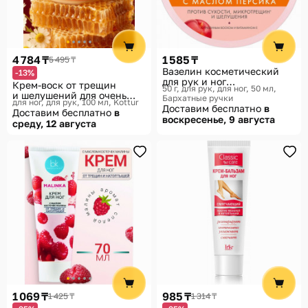
4 784 ₸
1 585 ₸
5 495 ₸
Вазелин косметический
-13%
для рук и ног
Крем-воск от трещин
50 г, для рук, для ног, 50 мл
увлажняющий
и шелушений для очень
Бархатные ручки
для ног, для рук, 100 мл
Kottur
сухой кожи ног, пяток
Доставим бесплатно
в
Доставим бесплатно
в
и локтей
воскресенье, 9 августа
среду, 12 августа
1 069 ₸
985 ₸
1 425 ₸
1 314 ₸