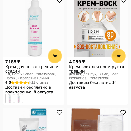
7 185 ₸
4 059 ₸
Крем для ног от трещин и
Крем-воск для ног и рук от
ссадин
трещин
1 л
Domix Green Professional,
для ног, для рук, 80 мл
Eden
Domix, Серебряная линия
cosmetics, Professional
Доставим бесплатно
14
4.5
22 отзыва
Доставим бесплатно
в
августа
воскресенье, 9 августа