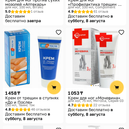
мозолей «Аптекарь»
«Профилактика трещин на
для ног, 100 мл
Вiтэкс
для ног, 100 мл
Compliment
пятках»
5.0
1 отзыв
4.9
61 отзыв
Доставим
Доставим бесплатно
в
бесплатно
завтра
субботу, 8 августа
1 458 ₸
1 053 ₸
Крем от трещин в ступнях
Крем для ног «Мочевина»
для ног, 75 мл
Mirrolla, Серия 03
«До и После»
150 мл
Твинс Тэк
4.7
22 отзыва
4.8
46 отзывов
Доставим бесплатно
в
Доставим бесплатно
в
субботу, 8 августа
субботу, 8 августа