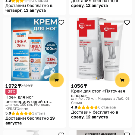
Доставим бесплатно
в
3.0
2 отзыва
Доставим бесплатно
в
среду, 12 августа
четверг, 13 августа
1 972 ₸
1 056 ₸
2 629 ₸
Крем для стоп «Пяточная
-25%
шпора»
Крем для ног
для ног, 75 мл
Мирролла Лаб, 03
регенерирующий от
Серия
для ног, 100 мл
Floresan,
трещин, мозолей,
4.8
6 отзывов
КЕRАТОderm
натоптышей и гусиной
Доставим бесплатно
в
5.0
1 отзыв
кожи «UREA 25%»
среду, 12 августа
Доставим бесплатно
19
августа