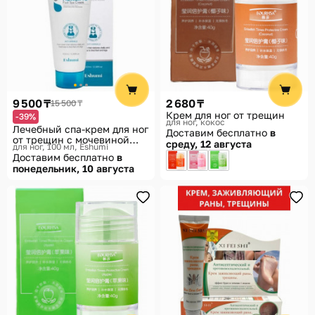
9 500 ₸
2 680 ₸
15 500 ₸
Крем для ног от трещин
-39%
для ног, кокос
Лечебный спа-крем для ног
Доставим бесплатно
в
от трещин с мочевиной
среду, 12 августа
для ног, 100 мл
Eshumi
«Healing Foot Spa Cream»
Доставим бесплатно
в
понедельник, 10 августа