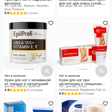
василька
для ног для очень сухой,
75 г, для ног
Modum, Valoshki.
для лица, 88 мл
CeraVe
огрубевшей кожи
Blue Treasure
5.0
1 отзыв
Нет в наличии
Нет в наличии
Крем для ног с мочевиной
Крем для ног при
от трещин и натоптышей
натоптышах и трещинах
для ног, 500 мл
EpilProfi
75 г, для ног, 75 мл,
«Мочевина»
нейтральный
Мирролла Лаб, 03
4.9
11 отзывов
Серия
5.0
2 отзыва