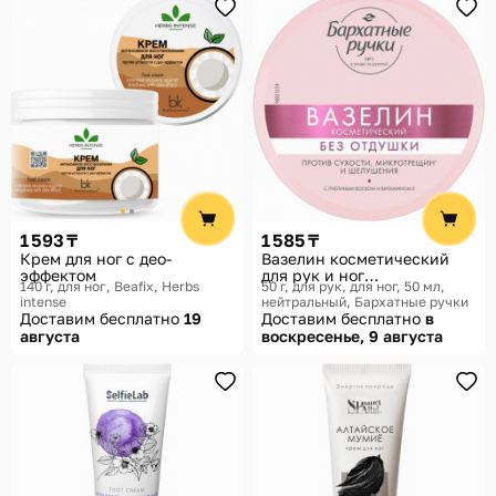
1 593 ₸
1 585 ₸
Крем для ног с део-
Вазелин косметический
эффектом
для рук и ног
140 г, для ног
Beafix, Herbs
50 г, для рук, для ног, 50 мл,
увлажняющий для сухой
intense
нейтральный
Бархатные ручки
кожи от трещин и
Доставим бесплатно
19
Доставим бесплатно
в
шелушений с пчелиным
августа
воскресенье, 9 августа
воском и витамином Е