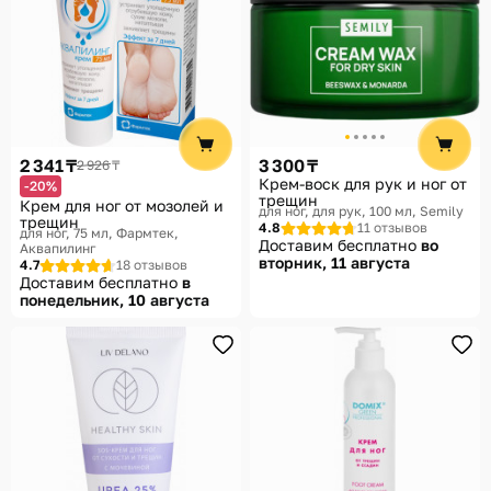
2 341 ₸
3 300 ₸
2 926 ₸
Крем-воск для рук и ног от
-20%
трещин
Крем для ног от мозолей и
для ног, для рук, 100 мл
Semily
трещин
4.8
11 отзывов
для ног, 75 мл
Фармтек,
Доставим бесплатно
во
Аквапилинг
вторник, 11 августа
4.7
18 отзывов
Доставим бесплатно
в
понедельник, 10 августа