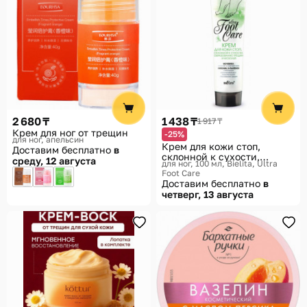
2 680 ₸
1 438 ₸
1 917 ₸
Крем для ног от трещин
-25%
для ног, апельсин
Крем для кожи стоп,
Доставим бесплатно
в
склонной к сухости,
среду, 12 августа
для ног, 100 мл
Bielita, Ultra
образованию трещин и
Foot Care
мозолей «Ultra Foot Care»
Доставим бесплатно
в
четверг, 13 августа