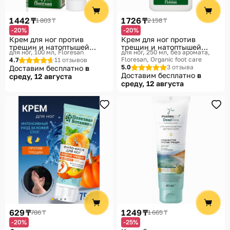
Помощь
1 442 ₸
1 726 ₸
1 803 ₸
2 158 ₸
Способы доставки
-20%
-20%
Крем для ног против
Крем для ног против
Способы оплаты
трещин и натоптышей
трещин и натоптышей
для ног, 100 мл
Floresan
для ног, 250 мл, без аромата
кератолитический
кератолитический
Floresan, Organic foot care
4.7
11 отзывов
5.0
3 отзыва
Доставим бесплатно
в
Доставим бесплатно
в
среду, 12 августа
среду, 12 августа
629 ₸
1 249 ₸
786 ₸
1 665 ₸
-20%
-25%