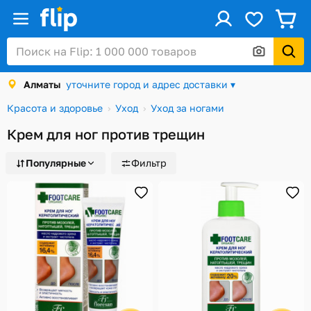
ус
Войти / Регистрация
Алматы
уточните город и адрес доставки ▾
Каталог
Красота и здоровье
Уход
Уход за ногами
Скидки и акции
Крем для ног против трещин
Подарочные карты
Популярные
Фильтр
Заказы
Посылки
Алматы
Корзина
Избранное
История просмотров