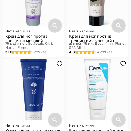
Нет в наличии
Нет в наличии
Крем для ног против
Крем для ног против
трещин и мозолей
трещин смягчающий с
75 г, для ног
Selfielab, Oil &
для ног, 75 мл
Две линии, Planet
мумиё
Herbal Formula
SPA Altai
5.0
2 отзыва
4.8
24 отзыва
Нет в наличии
Нет в наличии
Крем для ног с гидролатом
Восстанавливающий крем