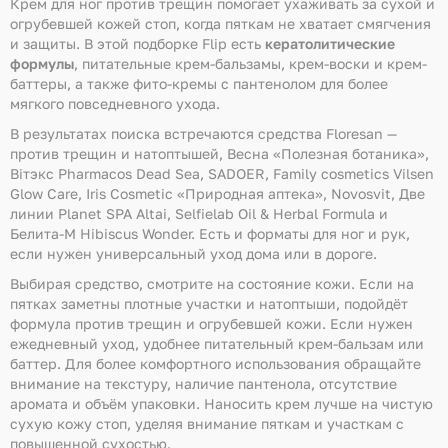
Крем для ног против трещин помогает ухаживать за сухой и
огрубевшей кожей стоп, когда пяткам не хватает смягчения
и защиты. В этой подборке Flip есть
кератолитические
формулы
, питательные крем-бальзамы, крем-воски и крем-
баттеры, а также фито-кремы с пантенолом для более
мягкого повседневного ухода.
В результатах поиска встречаются средства Floresan —
против трещин и натоптышей, Весна «Полезная ботаника»,
Вiтэкс Pharmacos Dead Sea, SADOER, Family cosmetics Vilsen
Glow Care, Iris Cosmetic «Природная аптека», Novosvit, Две
линии Planet SPA Altai, Selfielab Oil & Herbal Formula и
Белита-М Hibiscus Wonder. Есть и форматы для ног и рук,
если нужен универсальный уход дома или в дороге.
Выбирая средство, смотрите на состояние кожи. Если на
пятках заметны плотные участки и натоптыши, подойдёт
формула против трещин и огрубевшей кожи. Если нужен
ежедневный уход, удобнее питательный крем-бальзам или
баттер. Для более комфортного использования обращайте
внимание на текстуру, наличие пантенола, отсутствие
аромата и объём упаковки. Наносить крем лучше на чистую
сухую кожу стоп, уделяя внимание пяткам и участкам с
повышенной сухостью.