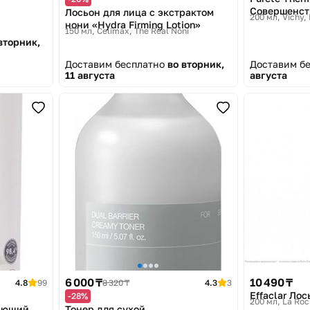
Совершенст
Лосьон для лица с экстрактом
200 мл
Vichy,
чувствител
нони «Hydra Firming Lotion»
150 мл
Celimax, The Real Noni
вторник,
Доставим бесплатно
во вторник,
Доставим б
11 августа
августа
6 000 ₸
10 490 ₸
4.8
99
8 320 ₸
4.3
3
Effaclar Ло
-28%
200 мл
La Roc
няющий
Тонер для сухой