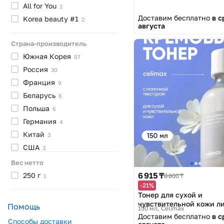
All for
You
2
Доставим бесплатно
в с
Korea beauty
#1
2
августа
Страна-производитель
Южная
Корея
97
Россия
30
Франция
9
Беларусь
6
Польша
6
Германия
4
Китай
3
США
3
Испания
2
Вес нетто
Казахстан
6 915 ₸
1
250
г
8 800 ₸
1
-21%
Тонер для сухой и
чувствительной кожи ли
Помощь
150 мл
Celimax
Barrier Creamy Toner»
Доставим бесплатно
в с
Способы доставки