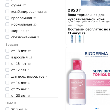
сухая
47
2 923 ₸
комбинированная
33
Вода термальная для
проблемная
28
чувствительной кожи
для лица, для лица и зоны де
нормальная
20
мл
Uriage
Доставим бесплатно
во 
жирная
17
11 августа
обезвоженная
5
возрастная
3
Возраст
атопичная
2
от 18
лет
12
детская
1
взрослый
12
для кожи
шеи
1
от 16
лет
10
от 12
лет
6
для всех
возрастов
4
от 14
лет
4
от 25
лет
2
от 20
лет
2
от 15
лет
2
Объем
200
мл
54