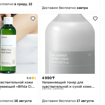
есплатно
в среду, 12
Доставим бесплатно
завтра
4 990 ₸
5.0
1
увствительной кожи
Увлажняющий тонер для
ивающий «Bifida Cica
чувствительной и сухой кожи
o
150 мл
Celimax
лица «Dual Barrier»
есплатно
16 августа
Доставим бесплатно
17 августа