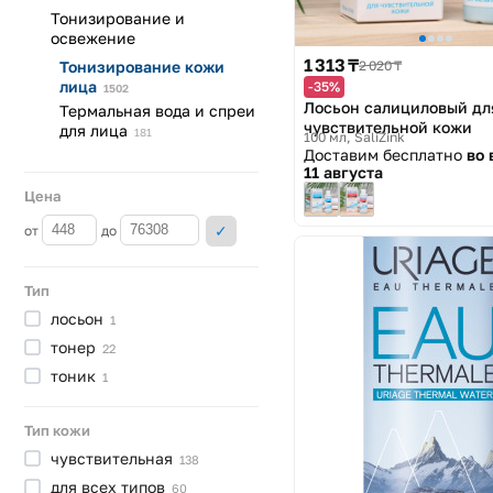
Тонизирование и
освежение
1 313 ₸
Тонизирование кожи
2 020 ₸
лица
-35%
1502
Лосьон салициловый дл
Термальная вода и спреи
чувствительной кожи
для
лица
181
100 мл
SaliZink
Доставим бесплатно
во 
11 августа
Цена
от
до
Тип
лосьон
1
тонер
22
тоник
1
Тип кожи
чувствительная
138
для всех
типов
60