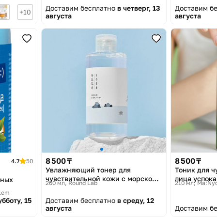
Доставим бесплатно
в четверг, 13
Доставим б
10
августа
августа
8 500 ₸
8 500 ₸
4.7
50
Увлажняющий тонер для
Тоник для ч
чувствительной кожи с морской
лица успока
рных
200 мл
Round Lab
210 мл
Ma:Ny
водой
Herb Toner»
blem
убботу, 15
Доставим бесплатно
в среду, 12
августа
Доставим б