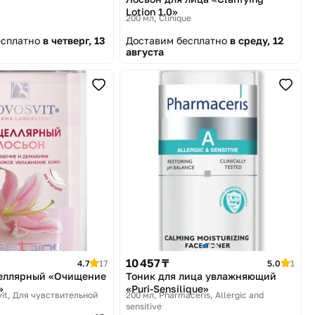
Lotion 1.0»
200 мл
Clinique
есплатно
в четверг, 13
Доставим бесплатно
в среду, 12
августа
10 457 ₸
4.7
17
5.0
1
еллярный «Очищение
Тоник для лица увлажняющий
»
«Puri-Sensilique»
it, Для чувствительной
200 мл
Pharmaceris, Allergic and
sensitive