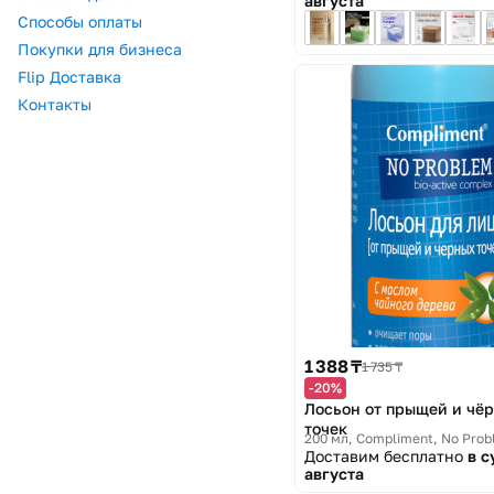
августа
Способы оплаты
Покупки для бизнеса
Flip Доставка
Контакты
1 388 ₸
1 735 ₸
-20%
Лосьон от прыщей и чё
точек
200 мл
Compliment, No Pro
Доставим бесплатно
в с
августа