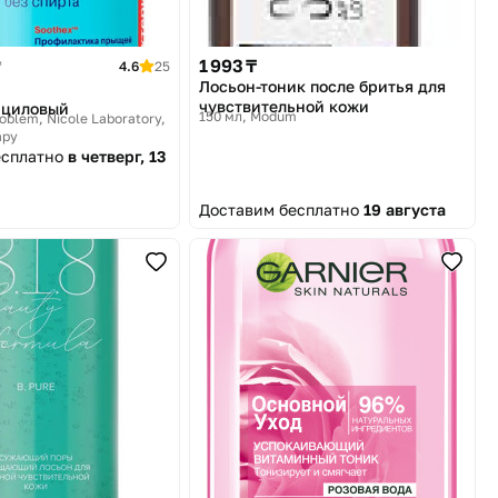
1 993 ₸
₸
4.6
25
Лосьон-тоник после бритья для
чувствительной кожи
ициловый
150 мл
Modum
oblem, Nicole Laboratory,
apy
есплатно
в четверг, 13
Доставим бесплатно
19 августа