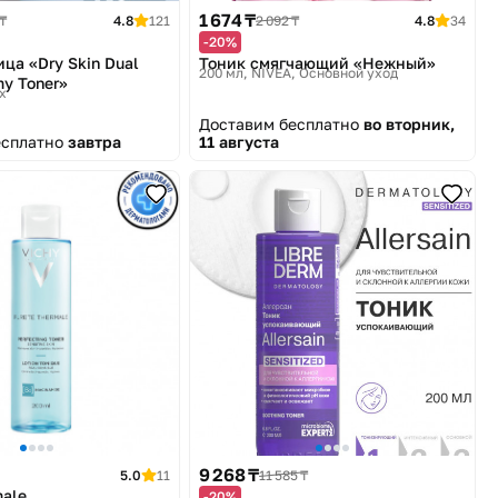
1 674 ₸
₸
4.8
121
2 092 ₸
4.8
34
-20%
ица «Dry Skin Dual
Тоник смягчающий «Нежный»
200 мл
NIVEA, Основной уход
my Toner»
x
Доставим бесплатно
во вторник,
есплатно
завтра
11 августа
9 268 ₸
5.0
11
11 585 ₸
male
-20%