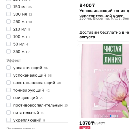
8 400 ₸
150
мл
35
Успокаивающий тоник 
300
мл
12
чувствительной кожи
250 мл
Bioderma, NAOS, Sen
250
мл
10
210
мл
8
Доставим бесплатно
в ч
100
мл
августа
7
50
мл
4
350
мл
3
400
мл
3
Эффект
120
мл
3
увлажняющий
96
160
мл
3
успокаивающий
68
180
мл
2
восстанавливающий
48
130
мл
2
тонизирующий
42
500
мл
1
очищающий
29
220
мл
1
противовоспалительный
15
75
мл
1
питательный
10
15
мл
1
укрепляющий
9
1 078 ₸
1 348 ₸
205
мл
1
отшелушивающий
6
Производитель
-20%