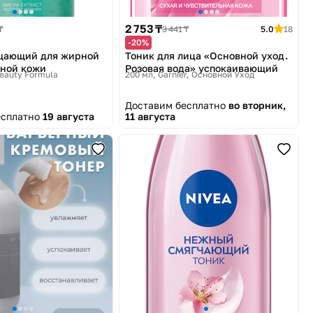
2 753 ₸
₸
3 441 ₸
5.0
18
-20%
щающий для жирной
Тоник для лица «Основной уход.
ьной кожи
Розовая вода» успокаивающий
Beauty Formula
200 мл
Garnier, Основной Уход
Доставим бесплатно
во вторник,
есплатно
19 августа
11 августа