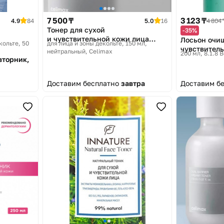
7 500 ₸
3 123 ₸
4.9
84
5.0
16
4 804 
Тонер для сухой
-35%
и чувствительной кожи лица
Лосьон очи
кольте, 50
для лица и зоны декольте, 150 мл,
«Dual Barrier Creamy Toner»
чувствител
нейтральный
Celimax
200 мл
8.1.8 
вторник,
Доставим бесплатно
завтра
Доставим б