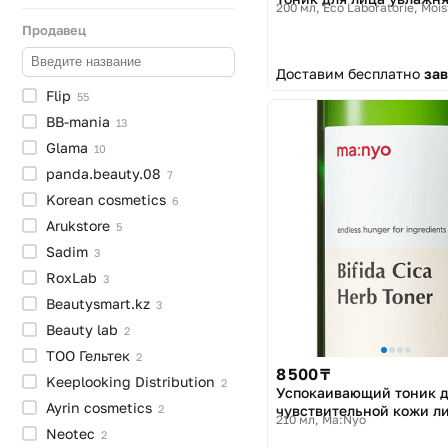
200 мл
Eco Laboratorie, Mois
против
зуда
1
Продавец
сужение
пор
1
выравнивание
тона
1
Доставим бесплатно
зав
Flip
55
BB-mania
13
Glama
10
panda.beauty.08
7
Korean
cosmetics
6
Arukstore
5
Sadim
3
RoxLab
3
Beautysmart.kz
3
Beauty
lab
2
ТОО
Гельтек
2
8 500 ₸
Keeplooking
Distribution
2
Успокаивающий тоник 
Ayrin
cosmetics
чувствительной кожи л
2
210 мл
Ma:Nyo
«Bifida Cica Herb Toner»
Neotec
2