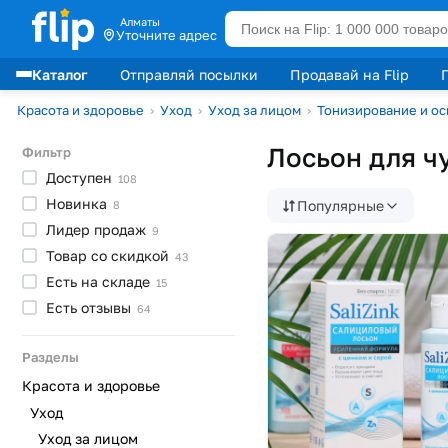
Алматы
Уточните адрес
Каталог
Отправляй посылки
Продавай на Flip
Лидеры продаж
Красота и здоровье
›
Уход
›
Уход за лицом
›
Тонизирование и о
Лосьон для ч
Фильтр
Доступен
108
Новинка
Популярные
8
Лидер
продаж
9
Товар со
скидкой
43
Есть на
складе
15
Есть
отзывы
64
Разделы
Красота и здоровье
Уход
Уход за лицом