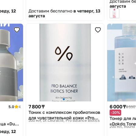
Доставим б
августа
реду, 12
Доставим бесплатно
в четверг, 13
августа
7 800 ₸
6 000 ₸
5.0
4
8 550 
Тоник с комплексом пробиотиков
-30%
для чувствительной кожи «Pro
Тонер для 
300 мл
Dr.Ceuracle, Pro Balance Biotics
Balance Biotics Toner»
ца «Dual
«Dokdo Tone
200 мл
Round 
реду, 12