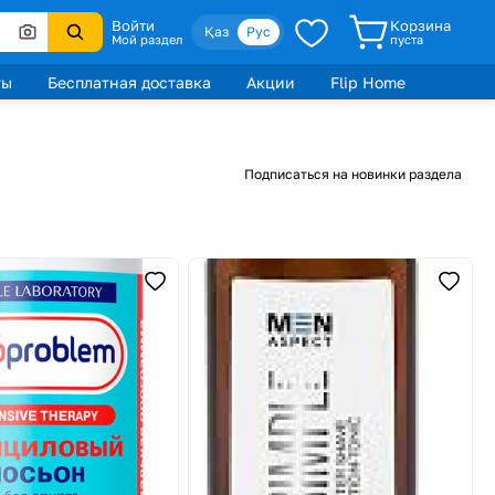
Войти
Корзина
Қаз
Рус
Мой раздел
пуста
ты
Бесплатная доставка
Акции
Flip Home
Подписаться на новинки раздела