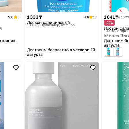
1 333 ₸
1 641 ₸
5.0
3
4.6
17
2 104 
Лосьон салициловый
-22%
100 мл
Пропеллер, Immuno
я
Лосьон сал
100 мл
StopPr
Intensive Ther
вторник,
Доставим б
августа
Доставим бесплатно
в четверг, 13
августа