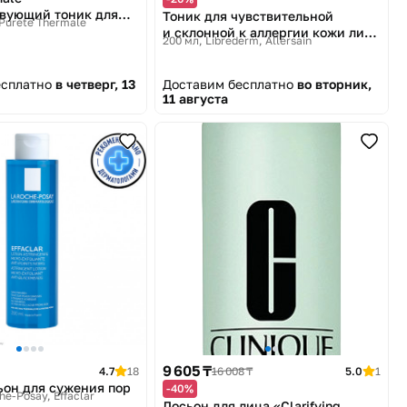
вующий тоник для
Тоник для чувствительной
 Purete Thermale
ьной кожи
и склонной к аллергии кожи лица
200 мл
Librederm, Allersain
успокаивающий Аллерсан
Sensitized «Физиологическое
очищение»
есплатно
в четверг, 13
Доставим бесплатно
во вторник,
11 августа
9 605 ₸
4.7
18
16 008 ₸
5.0
1
сьон для сужения пор
-40%
he-Posay, Effaclar
Лосьон для лица «Clarifying