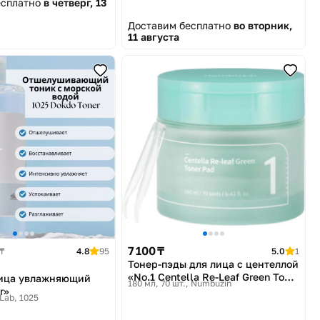
есплатно
в четверг, 13
Доставим бесплатно
во вторник,
11 августа
7 100 ₸
₸
4.8
95
5.0
1
Тонер-пэды для лица с центеллой
«No.1 Centella Re-Leaf Green Toner
лица увлажняющий
180 мл, 70 шт.
Numbuzin
Pad»
r»
Lab, 1025