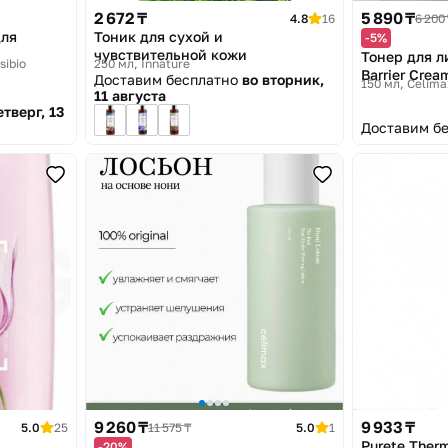
2 672 ₸
5 890 ₸
4.8
16
6 200 
для
Тоник для сухой и
-5%
чувствительной кожи
Тонер для л
sibio
250 мл
Innature
Barrier Crea
Доставим бесплатно
во вторник,
150 мл
Celima
11 августа
етверг, 13
Доставим б
9 260 ₸
9 933 ₸
5.0
25
11 575 ₸
5.0
1
Purete Ther
-20%