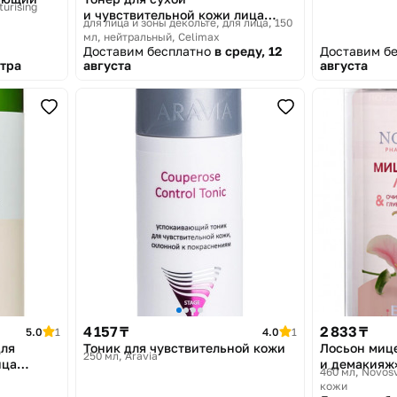
turising
и чувствительной кожи лица
для лица и зоны декольте, для лица, 150
«Dual Barrier Creamy Toner»
мл, нейтральный
Celimax
Доставим бесплатно
в среду, 12
Доставим б
тра
августа
августа
4 157 ₸
2 833 ₸
5.0
1
4.0
1
для
Тоник для чувствительной кожи
Лосьон миц
250 мл
Aravia
ица
и демакияж
460 мл
Novosv
кожи