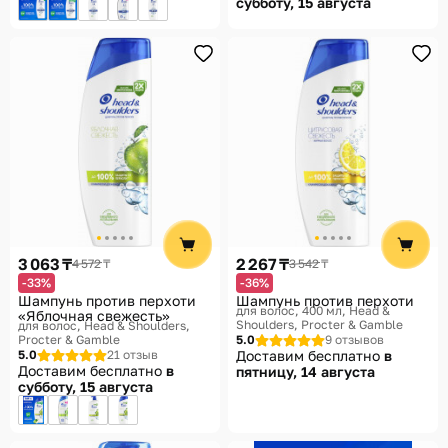
субботу, 15 августа
3 063 ₸
2 267 ₸
4 572 ₸
3 542 ₸
-33%
-36%
Шампунь против перхоти
Шампунь против перхоти
для волос, 400 мл
Head &
«Яблочная свежесть»
Shoulders, Procter & Gamble
для волос
Head & Shoulders,
Procter & Gamble
5.0
9 отзывов
5.0
21 отзыв
Доставим бесплатно
в
Доставим бесплатно
в
пятницу, 14 августа
субботу, 15 августа