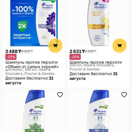
3 488 ₸
2 631 ₸
4 360 ₸
3 289 ₸
-20%
-20%
Шампунь против перхоти
Шампунь против перхоти
200 мл
Head & Shoulders,
«Объем от самых корней»
Procter & Gamble
для волос, 360 мл
Head &
Доставим бесплатно
21
Shoulders, Procter & Gamble
Доставим бесплатно
21
августа
августа