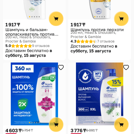
1 917 ₸
1 917 ₸
Шампунь и бальзам-
Шампунь против перхоти
200 мл
Head & Shoulders,
ополаскиватель против
Procter & Gamble
200 мл
Head & Shoulders,
перхоти 2в1 «Ментол»
Procter & Gamble
4.3
7 отзывов
5.0
9 отзывов
Доставим бесплатно
в
Доставим бесплатно
в
субботу, 15 августа
субботу, 15 августа
4 603 ₸
3 776 ₸
5 754 ₸
6 091 ₸