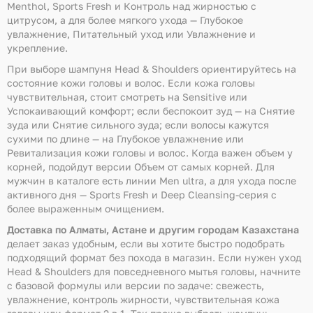
Menthol, Sports Fresh и Контроль над жирностью с
цитрусом, а для более мягкого ухода — Глубокое
увлажнение, Питательный уход или Увлажнение и
укрепление.
При выборе шампуня Head & Shoulders ориентируйтесь на
состояние кожи головы и волос. Если кожа головы
чувствительная, стоит смотреть на Sensitive или
Успокаивающий комфорт; если беспокоит зуд — на Снятие
зуда или Снятие сильного зуда; если волосы кажутся
сухими по длине — на Глубокое увлажнение или
Ревитализация кожи головы и волос. Когда важен объем у
корней, подойдут версии Объем от самых корней. Для
мужчин в каталоге есть линии Men ultra, а для ухода после
активного дня — Sports Fresh и Deep Cleansing-серия с
более выраженным очищением.
Доставка по Алматы, Астане и другим городам Казахстана
делает заказ удобным, если вы хотите быстро подобрать
подходящий формат без похода в магазин. Если нужен уход
Head & Shoulders для повседневного мытья головы, начните
с базовой формулы или версии по задаче: свежесть,
увлажнение, контроль жирности, чувствительная кожа