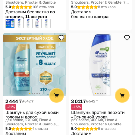
Shoulders, Procter & Gamble
Shoulders, Procter & Gamble, 7-
уход»
в-1 Intensive
5.0
106 отзывов
5.0
8 отзывов
Доставим бесплатно
во
Доставим
вторник, 11 августа
бесплатно
завтра
2 444 ₸
3 011 ₸
3 542 ₸
3 542 ₸
-31%
-15%
Шампунь для сухой кожи
Шампунь против перхоти
головы и волос
«Основной уход»
для волос, 270 мл
Head &
для волос, 400 мл
Head &
«Ревитализация кожи
Shoulders, Procter & Gamble,
Shoulders, Procter & Gamble
головы и волос»
Derma X Pro
5.0
4 отзыва
5.0
9 отзывов
Доставим
Доставим