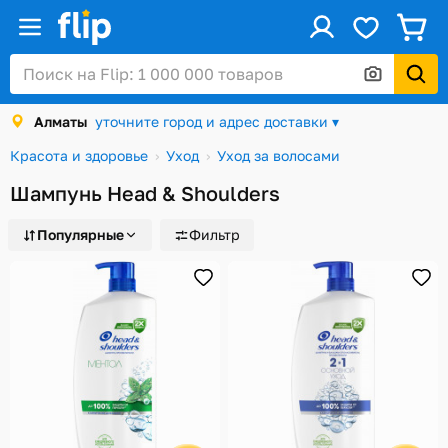
ус
Войти / Регистрация
Алматы
уточните город и адрес доставки ▾
Каталог
Красота и здоровье
Уход
Уход за волосами
Скидки и акции
Шампунь Head & Shoulders
Подарочные карты
Популярные
Фильтр
Заказы
Посылки
Алматы
Корзина
Избранное
История просмотров