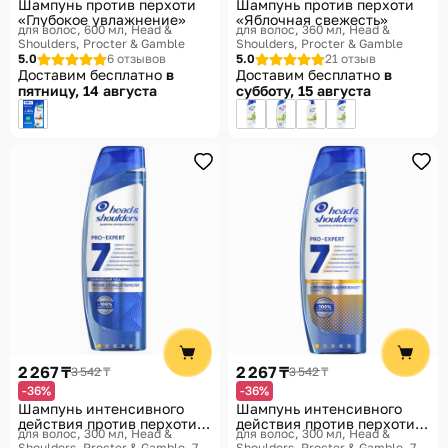
Шампунь против перхоти
Шампунь против перхоти
«Глубокое увлажнение»
«Яблочная свежесть»
для волос, 600 мл
Head &
для волос, 360 мл
Head &
Shoulders, Procter & Gamble
Shoulders, Procter & Gamble
5.0
6 отзывов
5.0
21 отзыв
Доставим бесплатно
в
Доставим бесплатно
в
пятницу, 14 августа
субботу, 15 августа
2 267 ₸
2 267 ₸
3 542 ₸
3 542 ₸
-36%
-36%
Шампунь интенсивного
Шампунь интенсивного
действия против перхоти
действия против перхоти и
для волос, 300 мл
Head &
для волос, 300 мл
Head &
«Мультикомплекс»
выпадения волос
Shoulders, Procter & Gamble, 7-
Shoulders, Procter & Gamble, 7-