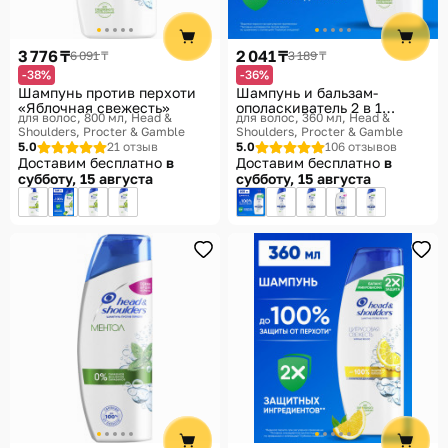
3 776 ₸
2 041 ₸
6 091 ₸
3 189 ₸
-38%
-36%
Шампунь против перхоти
Шампунь и бальзам-
«Яблочная свежесть»
ополаскиватель 2 в 1
для волос, 800 мл
Head &
для волос, 360 мл
Head &
против перхоти «Основной
Shoulders, Procter & Gamble
Shoulders, Procter & Gamble
уход»
5.0
21 отзыв
5.0
106 отзывов
Доставим бесплатно
в
Доставим бесплатно
в
субботу, 15 августа
субботу, 15 августа