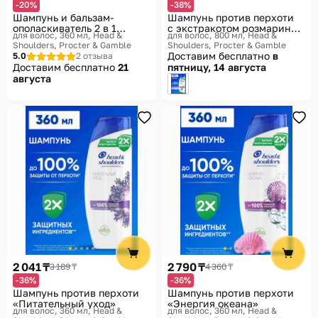
-20%
-38%
Шампунь и бальзам-
Шампунь против перхоти
ополаскиватель 2 в 1
с экстракотом розмарина
для волос, 360 мл
Head &
для волос, 800 мл
Head &
против перхоти «Гладкие и
«Густые и крепкие. Anti-
Shoulders, Procter & Gamble
Shoulders, Procter & Gamble
шелковистые»
Dandruff Shampoo Thick &
Доставим бесплатно
в
5.0
2 отзыва
Strong»
Доставим бесплатно
21
пятницу, 14 августа
августа
2 041 ₸
2 790 ₸
3 189 ₸
4 360 ₸
-36%
-36%
Шампунь против перхоти
Шампунь против перхоти
«Питательный уход»
«Энергия океана»
для волос, 360 мл
Head &
для волос, 360 мл
Head &