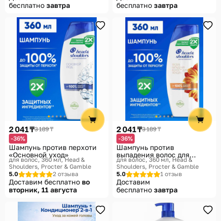
бесплатно
завтра
бесплатно
завтра
2 041 ₸
2 041 ₸
3 189 ₸
3 189 ₸
-36%
-36%
Шампунь против перхоти
Шампунь против
«Основной уход»
выпадения волос для
для волос, 360 мл
Head &
для волос, 360 мл
Head &
женщин
Shoulders, Procter & Gamble
Shoulders, Procter & Gamble
5.0
2 отзыва
5.0
1 отзыв
Доставим бесплатно
во
Доставим
вторник, 11 августа
бесплатно
завтра