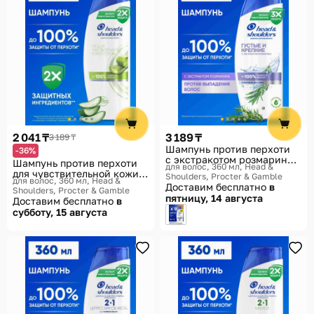
2 041 ₸
3 189 ₸
3 189 ₸
Шампунь против перхоти
-36%
с экстракотом розмарина
Шампунь против перхоти
для волос, 360 мл
Head &
«Густые и крепкие. Anti-
для чувствительной кожи
Shoulders, Procter & Gamble
Dandruff Shampoo Thick &
для волос, 360 мл
Head &
головы «Sensitive»
Доставим бесплатно
в
Shoulders, Procter & Gamble
Strong»
пятницу, 14 августа
Доставим бесплатно
в
субботу, 15 августа