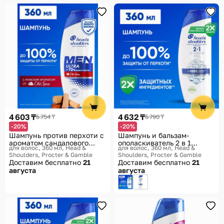
4 603 ₸
4 632 ₸
5 754 ₸
5 790 ₸
-20%
-20%
Шампунь против перхоти с
Шампунь и бальзам-
ароматом сандалового
ополаскиватель 2 в 1
для волос, 360 мл
Head &
для волос, 360 мл
Head &
дерева «Old Spice»
против перхоти «Основной
Shoulders, Procter & Gamble
Shoulders, Procter & Gamble
уход»
Доставим бесплатно
21
Доставим бесплатно
21
августа
августа