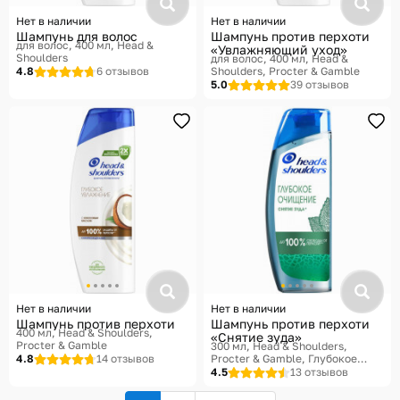
Нет в наличии
Нет в наличии
Шампунь для волос
Шампунь против перхоти
для волос, 400 мл
Head &
«Увлажняющий уход»
Shoulders
для волос, 400 мл
Head &
4.8
6 отзывов
Shoulders, Procter & Gamble
5.0
39 отзывов
Нет в наличии
Нет в наличии
Шампунь против перхоти
Шампунь против перхоти
400 мл
Head & Shoulders,
«Снятие зуда»
Procter & Gamble
300 мл
Head & Shoulders,
4.8
14 отзывов
Procter & Gamble, Глубокое
очищение
4.5
13 отзывов