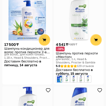
17 500 ₸
4 541 ₸
7 325 ₸
Шампунь-кондиционер для
-38%
волос против перхоти 2-в-1
Шампунь против перхоти
для волос, для кожи головы,
против перхоти
«Ментол»
1.18 л
Head & Shoulders, Procter
для волос, 1 л
Head &
& Gamble
Доставим бесплатно
в
Shoulders, Procter & Gamble
пятницу, 14 августа
5.0
129 отзывов
Доставим бесплатно
в
субботу, 15 августа