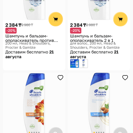
2 384 ₸
2 384 ₸
2 980 ₸
2 980 ₸
-20%
-20%
Шампунь и бальзам-
Шампунь и бальзам-
ополаскиватель против
ополаскиватель 2 в 1
200 мл
Head & Shoulders,
для волос, 200 мл
Head &
перхоти 2в1 «Ментол»
Procter & Gamble
Shoulders, Procter & Gamble
Доставим бесплатно
21
Доставим бесплатно
21
августа
августа