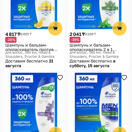
4 817 ₸
2 041 ₸
6 021 ₸
3 189 ₸
-20%
-36%
Шампунь и бальзам-
Шампунь и бальзам-
ополаскиватель против
ополаскиватель 2 в 1
для волос, 360 мл
Head &
для волос, 360 мл
Head &
перхоти 2 в 1 «Цитрусовая
против перхоти «Ментол»
Shoulders, Procter & Gamble
Shoulders, Procter & Gamble
свежесть»
Доставим бесплатно
21
Доставим бесплатно
в
августа
субботу, 15 августа