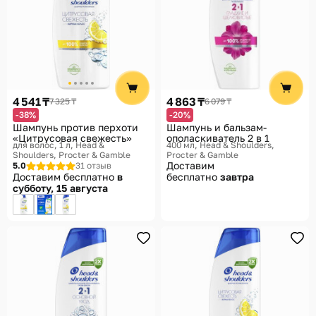
4 541 ₸
4 863 ₸
7 325 ₸
6 079 ₸
-38%
-20%
Шампунь против перхоти
Шампунь и бальзам-
«Цитрусовая свежесть»
ополаскиватель 2 в 1
для волос, 1 л
Head &
400 мл
Head & Shoulders,
Shoulders, Procter & Gamble
Procter & Gamble
Доставим
5.0
31 отзыв
Доставим бесплатно
в
бесплатно
завтра
субботу, 15 августа