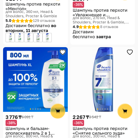
Шампунь против перхоти
-36%
«Ментол»
Шампунь против перхоти
для волос, 360 мл
Head &
«Увлажнение и
Shoulders, Procter & Gamble
для волос, 270 мл
Head &
укрепление»
5.0
129 отзывов
Shoulders, Procter & Gamble,
Доставим бесплатно
во
Derma X Pro
4.9
8 отзывов
вторник, 11 августа
Доставим
бесплатно
завтра
3 776 ₸
2 267 ₸
6 091 ₸
3 542 ₸
-38%
-36%
Шампунь и бальзам-
Шампунь против перхоти
ополаскиватель 2 в 1
«Снятие сильного зуда»
для волос, 800 мл
Head &
для волос, 300 мл
Head &
против перхоти «Основной