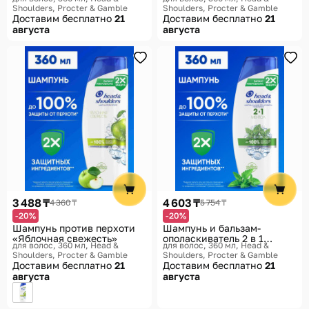
женщин
Shoulders, Procter & Gamble
Shoulders, Procter & Gamble
Доставим бесплатно
21
Доставим бесплатно
21
августа
августа
3 488 ₸
4 603 ₸
4 360 ₸
5 754 ₸
-20%
-20%
Шампунь против перхоти
Шампунь и бальзам-
«Яблочная свежесть»
ополаскиватель 2 в 1
для волос, 360 мл
Head &
для волос, 360 мл
Head &
против перхоти «Ментол»
Shoulders, Procter & Gamble
Shoulders, Procter & Gamble
Доставим бесплатно
21
Доставим бесплатно
21
августа
августа