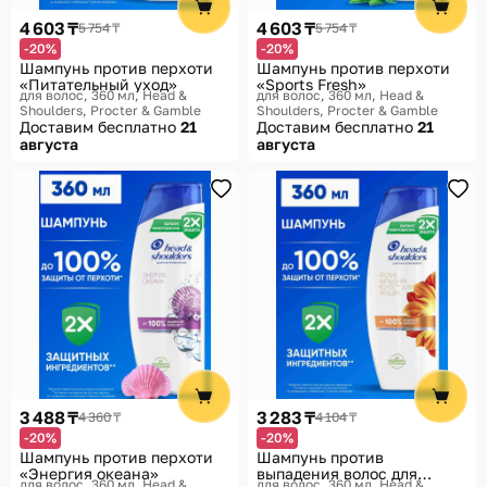
4 603 ₸
4 603 ₸
5 754 ₸
5 754 ₸
-20%
-20%
Шампунь против перхоти
Шампунь против перхоти
«Питательный уход»
«Sports Fresh»
для волос, 360 мл
Head &
для волос, 360 мл
Head &
Shoulders, Procter & Gamble
Shoulders, Procter & Gamble
Доставим бесплатно
21
Доставим бесплатно
21
августа
августа
3 488 ₸
3 283 ₸
4 360 ₸
4 104 ₸
-20%
-20%
Шампунь против перхоти
Шампунь против
«Энергия океана»
выпадения волос для
для волос, 360 мл
Head &
для волос, 360 мл
Head &