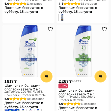
в-1 Intensive
в-1 Intensive
5.0
11 отзывов
4.8
18 отзывов
Доставим бесплатно
в
Доставим бесплатно
в
субботу, 15 августа
субботу, 15 августа
1 917 ₸
2 267 ₸
3 542 ₸
Шампунь и бальзам-
-36%
ополаскиватель 2 в 1
Шампунь и бальзам-
для волос, 200 мл
Head &
ополаскиватель 2 в 1
Shoulders, Procter & Gamble
400 мл
Head & Shoulders,
5.0
106 отзывов
Procter & Gamble
Доставим бесплатно
в
5.0
11 отзывов
субботу, 15 августа
Доставим бесплатно
в