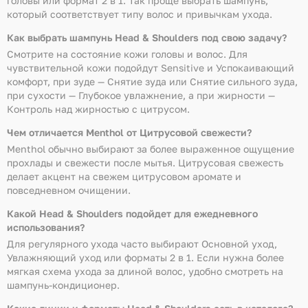
головы или формат 2 в 1. Так проще выбрать шампунь,
который соответствует типу волос и привычкам ухода.
Как выбрать шампунь Head & Shoulders под свою задачу?
Смотрите на состояние кожи головы и волос. Для
чувствительной кожи подойдут Sensitive и Успокаивающий
комфорт, при зуде — Снятие зуда или Снятие сильного зуда,
при сухости — Глубокое увлажнение, а при жирности —
Контроль над жирностью с цитрусом.
Чем отличается Menthol от Цитрусовой свежести?
Menthol обычно выбирают за более выраженное ощущение
прохлады и свежести после мытья. Цитрусовая свежесть
делает акцент на свежем цитрусовом аромате и
повседневном очищении.
Какой Head & Shoulders подойдет для ежедневного
использования?
Для регулярного ухода часто выбирают Основной уход,
Увлажняющий уход или форматы 2 в 1. Если нужна более
мягкая схема ухода за длиной волос, удобно смотреть на
шампунь-кондиционер.