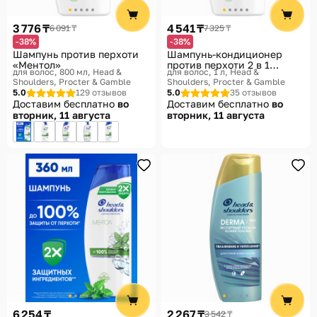
Помощь
3 776 ₸
4 541 ₸
6 091 ₸
7 325 ₸
Способы доставки
-38%
-38%
Шампунь против перхоти
Шампунь-кондиционер
Способы оплаты
«Ментол»
против перхоти 2 в 1
для волос, 800 мл
Head &
для волос, 1 л
Head &
«Основной уход»
Shoulders, Procter & Gamble
Shoulders, Procter & Gamble
5.0
129 отзывов
5.0
35 отзывов
Доставим бесплатно
во
Доставим бесплатно
во
вторник, 11 августа
вторник, 11 августа
6 254 ₸
2 267 ₸
3 542 ₸