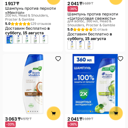
1 917 ₸
2 041 ₸
3 189 ₸
Шампунь против перхоти
-36%
«Ментол»
Шампунь против перхоти
200 мл
Head & Shoulders,
«Цитрусовая свежесть»
Procter & Gamble
для волос, 360 мл
Head &
5.0
129 отзывов
Shoulders, Procter & Gamble
Доставим бесплатно
в
5.0
31 отзыв
субботу, 15 августа
Доставим бесплатно
в
субботу, 15 августа
3 063 ₸
2 041 ₸
4 572 ₸
3 189 ₸
-33%
-36%