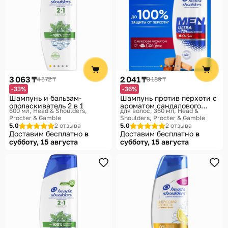
3 063 ₸
2 041 ₸
4 572 ₸
3 189 ₸
-33%
-36%
Шампунь и бальзам-
Шампунь против перхоти с
ополаскиватель 2 в 1
ароматом сандалового
600 мл
Head & Shoulders,
для волос, 360 мл
Head &
дерева «Old Spice»
Procter & Gamble
Shoulders, Procter & Gamble
5.0
2 отзыва
5.0
2 отзыва
Доставим бесплатно
в
Доставим бесплатно
в
субботу, 15 августа
субботу, 15 августа