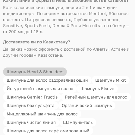
Какие линии и форматы Head & Shoulders есть в каталоге?
Есть классические шампуни, версии 2 в 1 и шампуни-
кондиционеры. По сериям встречаются Menthol, Яблочная
свежесть, Цитрусовая свежесть, Глубокое увлажнение,
Sensitive, Sports Fresh, Derma X Pro и Men ultra; по объему —
от 200 мл до 1.18 л.
Доставляете ли по Казахстану?
Да, заказ можно оформить с доставкой по Алматы, Астане и
другим городам Казахстана.
Шампунь Head & Shoulders
Шампунь для волос оздоравливающий
Шампунь Mixit
Йогуртовый шампунь для волос
Шампунь Elseve
Шампунь Garnier, Fructis
Репейный шампунь для волос
Шампунь без сульфата
Органический шампунь
Мицеллярный шампунь для волос
Шампунь чистая линия
Шампунь-гель
Шампунь для волос парфюмированный