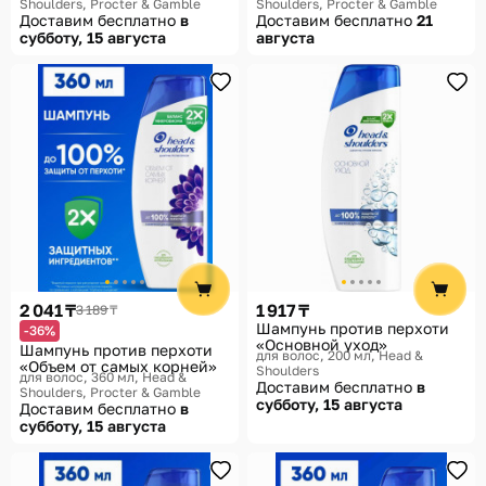
Shoulders, Procter & Gamble
Shoulders, Procter & Gamble
Доставим бесплатно
в
Доставим бесплатно
21
субботу, 15 августа
августа
2 041 ₸
1 917 ₸
3 189 ₸
Шампунь против перхоти
-36%
«Основной уход»
Шампунь против перхоти
для волос, 200 мл
Head &
«Объем от самых корней»
Shoulders
для волос, 360 мл
Head &
Доставим бесплатно
в
Shoulders, Procter & Gamble
субботу, 15 августа
Доставим бесплатно
в
субботу, 15 августа