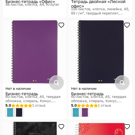
Бизнес-тетрадь «Офис»
Тетрадь двойная «Лесной
48 листов, клетка, A4
Kroyter
офис»
100 листов, клетка, линейка, A5,
65 г/м², твердый переплет
Феникс +, Double book
Нет в наличии
Нет в наличии
Бизнес-тетрадь
Бизнес-тетрадь
60 листов, клетка, A5, твердая
60 листов, клетка, A5, твердая
обложка, спираль
Комус,
обложка, спираль
Комус,
Товары для офиса Classic
Товары для офиса Classic
5.0
1 отзыв
5.0
1 отзыв