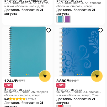
Бизнес-тетрадь «Брызги»
Бизнес-тетрадь
120 листов, клетка, A5, 65 г/м²,
100 листов, клетка, A4, твердая
мягкая обложка, кольца
Be
обложка, спираль
Комус,
Smart, Товары для офиса Storm
Доставим бесплатно
21
Товары для офиса Classic
Доставим бесплатно
21
августа
августа
1 244 ₸
3 880 ₸
1 777 ₸
5 543 ₸
-30%
-30%
Бизнес-тетрадь
Бизнес-тетрадь
60 листов, клетка, A5, твердая
96 листов, клетка, A4, спираль,
обложка, спираль
Комус,
мягкая обложка
Комус, Товары
Товары для офиса Classic
для офиса Русская серия
Доставим бесплатно
21
5.0
1 отзыв
Доставим бесплатно
21
августа
августа