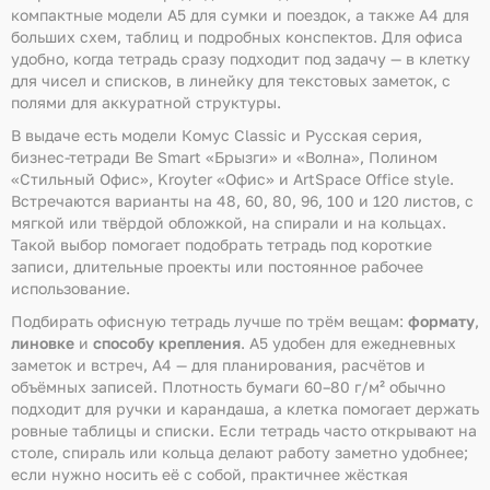
компактные модели A5 для сумки и поездок, а также A4 для
больших схем, таблиц и подробных конспектов. Для офиса
удобно, когда тетрадь сразу подходит под задачу — в клетку
для чисел и списков, в линейку для текстовых заметок, с
полями для аккуратной структуры.
В выдаче есть модели Комус Classic и Русская серия,
бизнес-тетради Be Smart «Брызги» и «Волна», Полином
«Стильный Офис», Kroyter «Офис» и ArtSpace Office style.
Встречаются варианты на 48, 60, 80, 96, 100 и 120 листов, с
мягкой или твёрдой обложкой, на спирали и на кольцах.
Такой выбор помогает подобрать тетрадь под короткие
записи, длительные проекты или постоянное рабочее
использование.
Подбирать офисную тетрадь лучше по трём вещам:
формату
,
линовке
и
способу крепления
. A5 удобен для ежедневных
заметок и встреч, A4 — для планирования, расчётов и
объёмных записей. Плотность бумаги 60–80 г/м² обычно
подходит для ручки и карандаша, а клетка помогает держать
ровные таблицы и списки. Если тетрадь часто открывают на
столе, спираль или кольца делают работу заметно удобнее;
если нужно носить её с собой, практичнее жёсткая