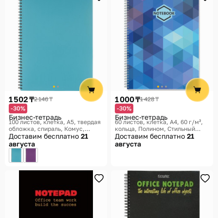
1 502 ₸
1 000 ₸
2 146 ₸
1 428 ₸
-30%
-30%
Бизнес-тетрадь
Бизнес-тетрадь
100 листов, клетка, A5, твердая
60 листов, клетка, A4, 60 г/м²,
обложка, спираль
Комус,
кольца
Полином, Стильный
Товары для офиса Classic
Доставим бесплатно
21
Офис
Доставим бесплатно
21
августа
августа