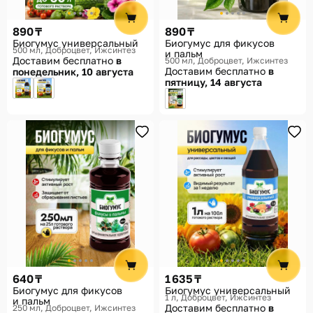
890 ₸
890 ₸
Биогумус универсальный
Биогумус для фикусов
500 мл
Доброцвет, Ижсинтез
и пальм
Доставим бесплатно
в
500 мл
Доброцвет, Ижсинтез
Доставим бесплатно
в
понедельник, 10 августа
пятницу, 14 августа
640 ₸
1 635 ₸
Биогумус для фикусов
Биогумус универсальный
1 л
Доброцвет, Ижсинтез
и пальм
Доставим бесплатно
в
250 мл
Доброцвет, Ижсинтез