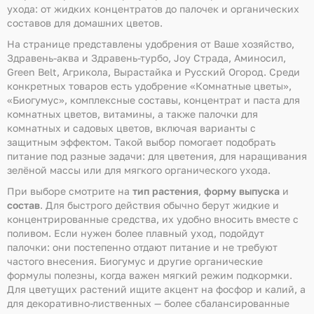
ухода: от жидких концентратов до палочек и органических
составов для домашних цветов.
На странице представлены удобрения от Ваше хозяйство,
Здравень-аква и Здравень-турбо, Joy Страда, Аминосил,
Green Belt, Агрикола, Вырастайка и Русский Огород. Среди
конкретных товаров есть удобрение «Комнатные цветы»,
«Биогумус», комплексные составы, концентрат и паста для
комнатных цветов, витамины, а также палочки для
комнатных и садовых цветов, включая варианты с
защитным эффектом. Такой выбор помогает подобрать
питание под разные задачи: для цветения, для наращивания
зелёной массы или для мягкого органического ухода.
При выборе смотрите на
тип растения
,
форму выпуска
и
состав
. Для быстрого действия обычно берут жидкие и
концентрированные средства, их удобно вносить вместе с
поливом. Если нужен более плавный уход, подойдут
палочки: они постепенно отдают питание и не требуют
частого внесения. Биогумус и другие органические
формулы полезны, когда важен мягкий режим подкормки.
Для цветущих растений ищите акцент на фосфор и калий, а
для декоративно-лиственных — более сбалансированные