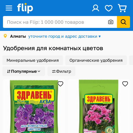
ус
Войти / Регистрация
Алматы
уточните город и адрес доставки ▾
Каталог
Удобрения для комнатных цветов
Скидки и акции
Минеральные удобрения
Органические удобрения
Подарочные карты
Популярные
Фильтр
Заказы
Посылки
Алматы
Корзина
Избранное
История просмотров