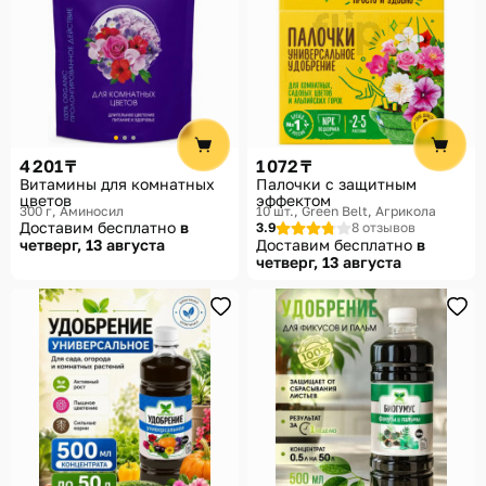
4 201 ₸
1 072 ₸
Витамины для комнатных
Палочки с защитным
цветов
эффектом
300 г
Аминосил
10 шт.
Green Belt, Агрикола
Доставим бесплатно
в
3.9
8 отзывов
четверг, 13 августа
Доставим бесплатно
в
четверг, 13 августа