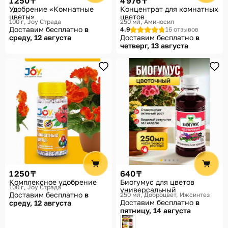
1 250 ₸
4 976 ₸
Удобрение «Комнатные
Концентрат для комнатных
цветы»
цветов
100 г
Joy Страда
250 мл
Аминосил
Доставим бесплатно
в
4.9
16 отзывов
среду, 12 августа
Доставим бесплатно
в
четверг, 13 августа
1 250 ₸
640 ₸
Комплексное удобрение
Биогумус для цветов
100 г
Joy Страда
универсальный
Доставим бесплатно
в
250 мл
Доброцвет, Ижсинтез
Доставим бесплатно
в
среду, 12 августа
пятницу, 14 августа