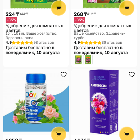
Помощь
224 ₸
268 ₸
344 ₸
412 ₸
Способы доставки
-35%
-35%
Удобрение для комнатных
Удобрение для комнатных
Способы оплаты
цветов
цветов
15 г, 10 мл
Ваше хозяйство,
Ваше хозяйство, Здравень-
Здравень-аква
турбо
4.9
98 отзывов
4.9
86 отзывов
Доставим бесплатно
в
Доставим бесплатно
в
понедельник, 10 августа
понедельник, 10 августа