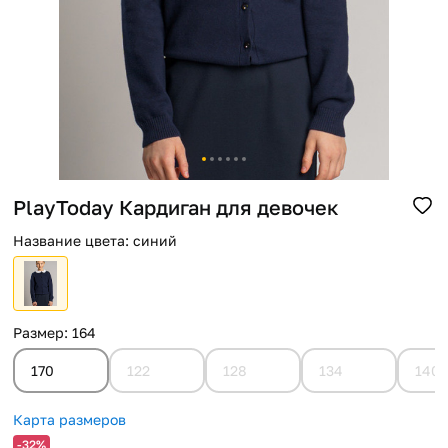
Помощь
Способы доставки
Способы оплаты
PlayToday Кардиган для девочек
Название цвета
:
синий
Размер
:
164
170
122
128
134
140
Карта размеров
-32%