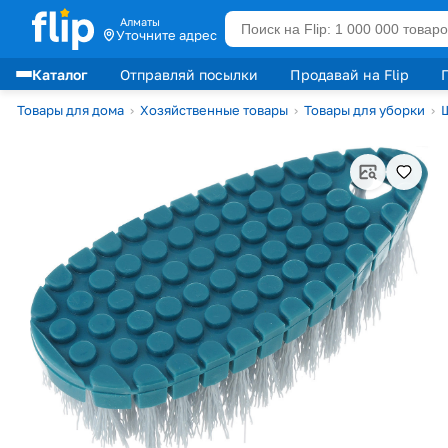
Алматы
Уточните адрес
Каталог
Отправляй посылки
Продавай на Flip
Лидеры продаж
Товары для дома
›
Хозяйственные товары
›
Товары для уборки
›