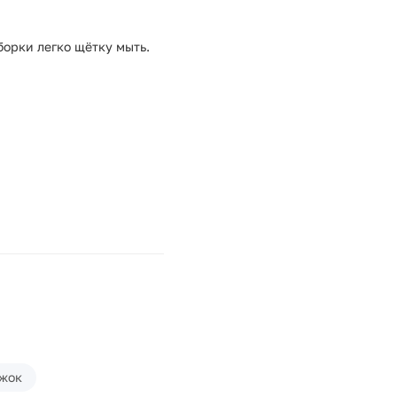
борки легко щётку мыть.
жок