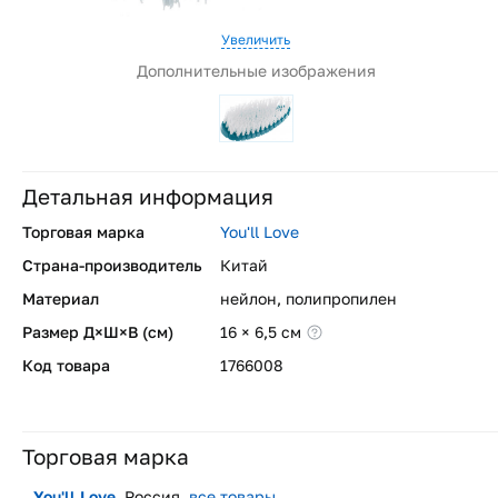
Увеличить
Дополнительные изображения
Детальная информация
Торговая марка
You'll Love
Страна-производитель
Китай
Материал
нейлон, полипропилен
Размер Д×Ш×В (см)
16 × 6,5 см
Код товара
1766008
Торговая марка
You'll Love
, Россия,
все товары