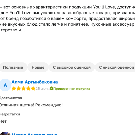
— вот основные характеристики продукции You’ll Love, доступн
ндом You’ll Love выпускаются разнообразные товары, призванн
тот бренд позаботился о вашем комфорте, предоставляя широк
ение вкусных блюд стало легче и приятнее. Кухонные аксессуар
ерство и...
Полезные
Новые
С высокой оценкой
С низкой оценкой
Алма Аргынбековна
А
26 июня
Проверенная покупка
Достоинства
Отличная щетка! Рекомендую!
Недостатки
Нет
Мария Анатольевна