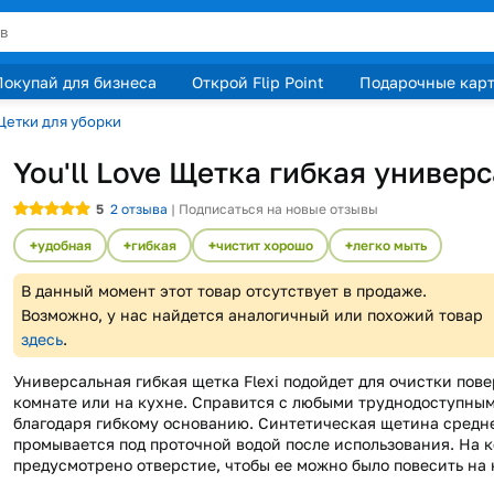
Покупай для бизнеса
Открой Flip Point
Подарочные кар
Щетки для уборки
You'll Love Щетка гибкая универ
5
2
отзыва
|
Подписаться на новые отзывы
удобная
гибкая
чистит хорошо
легко мыть
В данный момент этот товар отсутствует в продаже.
Возможно, у нас найдется аналогичный или похожий товар
здесь
.
Универсальная гибкая щетка Flexi подойдет для очистки пов
комнате или на кухне. Справится с любыми труднодоступны
благодаря гибкому основанию. Синтетическая щетина средн
промывается под проточной водой после использования. На 
предусмотрено отверстие, чтобы ее можно было повесить на 