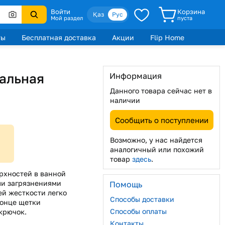
Войти
Корзина
Қаз
Рус
Мой раздел
пуста
ты
Бесплатная доставка
Акции
Flip Home
сальная
Информация
Данного товара сейчас нет в
наличии
Сообщить о поступлении
Возможно, у нас найдется
аналогичный или похожий
товар
здесь
.
ерхностей в ванной
ми загрязнениями
Помощь
ей жесткости легко
Способы доставки
конце щетки
Способы оплаты
крючок.
Контакты