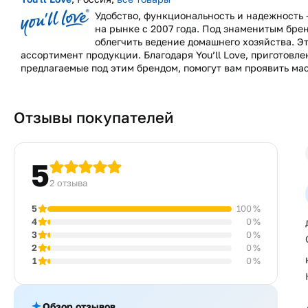
Удобство, функциональность и надежность 
на рынке с 2007 года. Под знаменитым бре
облегчить ведение домашнего хозяйства. Э
ассортимент продукции. Благодаря You’ll Love, приготовл
предлагаемые под этим брендом, помогут вам проявить маст
Отзывы покупателей
5
2 отзыва
5
100 %
4
0 %
3
0 %
2
0 %
1
0 %
Обзор отзывов