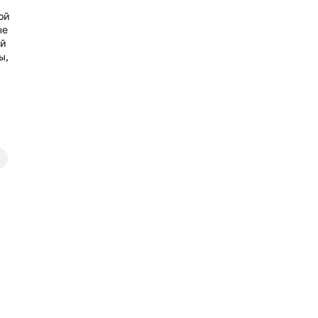
ой
ые
ий
ы,