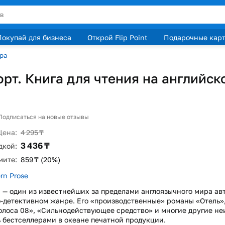
Покупай для бизнеса
Открой Flip Point
Подарочные кар
ра
рт. Книга для чтения на английск
и
Подписаться на новые отзывы
Цена:
4 295 ₸
3 436 ₸
дкой:
мите:
859 ₸ (20%)
rn Prose
 — один из известнейших за пределами англоязычного мира ав
-детективном
жанре. Его «производственные» романы «Отель»,
олоса 08», «Сильнодействующее средство» и многие другие н
 бестселлерами в океане печатной продукции.