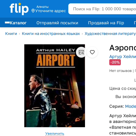
Алматы
Уточните адрес
Каталог
Отправляй посылки
Продавай на Flip
Лидеры продаж
Книги
›
Книги на иностранных языках
›
Художественная литерату
Аэропо
Артур Хейл
-20%
Нет отзывов
|
Цена со ски
Вы эконо
Серия:
Mode
Артур Хейли
в
авантюрно
«Взлетная п
становились
Увеличить