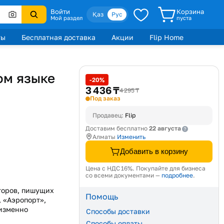
Войти
Корзина
Қаз
Рус
Мой раздел
пуста
ты
Бесплатная доставка
Акции
Flip Home
ом языке
-20%
3 436 ₸
4 295 ₸
Под заказ
Продавец:
Flip
22 августа
Доставим бесплатно
Алматы
Изменить
Добавить в корзину
Цена с НДС 16%. Покупайте для бизнеса
со всеми документами —
подробнее
.
торов, пишущих
Помощь
 «Аэропорт»,
еизменно
Способы доставки
Способы оплаты