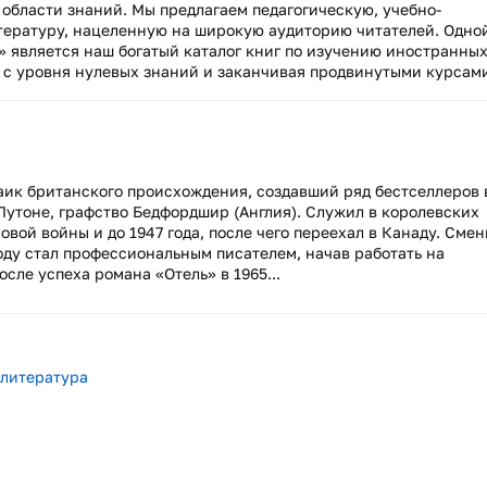
области знаний. Мы предлагаем педагогическую, учебно-
ературу, нацеленную на широкую аудиторию читателей. Одно
» является наш богатый каталог книг по изучению иностранны
с уровня нулевых знаний и заканчивая продвинутыми курсами.
заик британского происхождения, создавший ряд бестселлеров 
Лутоне, графство Бедфордшир (Англия). Служил в королевских
вой войны и до 1947 года, после чего переехал в Канаду. Сме
 году стал профессиональным писателем, начав работать на
сле успеха романа «Отель» в 1965...
 литература