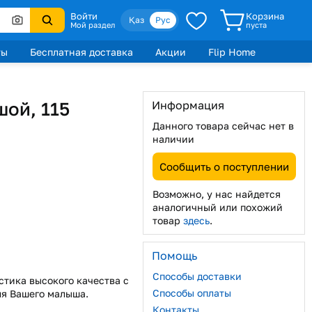
Войти
Корзина
Қаз
Рус
Мой раздел
пуста
ты
Бесплатная доставка
Акции
Flip Home
шой, 115
Информация
Данного товара сейчас нет в
наличии
Сообщить о поступлении
Возможно, у нас найдется
аналогичный или похожий
товар
здесь
.
Помощь
Способы доставки
астика высокого качества с
Способы оплаты
ля Вашего малыша.
Контакты