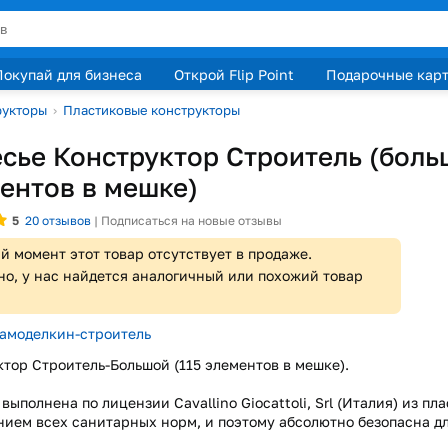
Покупай для бизнеса
Открой Flip Point
Подарочные кар
рукторы
›
Пластиковые конструкторы
сье Конструктор Строитель (боль
ентов в мешке)
5
20
отзывов
|
Подписаться на новые отзывы
й момент этот товар отсутствует в продаже.
о, у нас найдется аналогичный или похожий товар
амоделкин-строитель
тор Строитель-Большой (115 элементов в мешке).
выполнена по лицензии Cavallino Giocattoli, Srl (Италия) из пл
ием всех санитарных норм, и поэтому абсолютно безопасна д