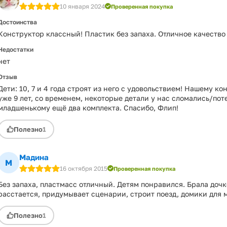
10 января 2024
Проверенная покупка
Достоинства
Конструктор классный! Пластик без запаха. Отличное качество 
Недостатки
нет
Отзыв
Дети: 10, 7 и 4 года строят из него с удовольствием! Нашему к
уже 9 лет, со временем, некоторые детали у нас сломались/пот
младшенькому ещё два комплекта. Спасибо, Флип!
Полезно
1
Мадина
М
16 октября 2015
Проверенная покупка
Без запаха, пластмасс отличный. Детям понравился. Брала дочке
расстается, придумывает сценарии, строит поезд, домики для 
Полезно
1