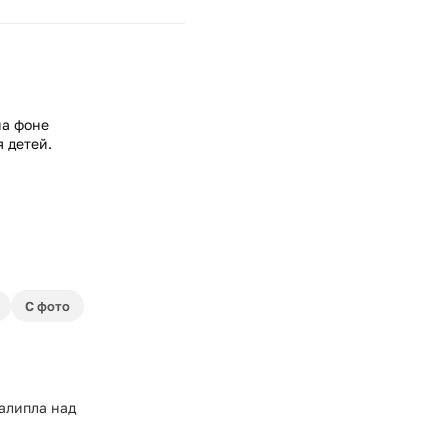
на фоне
 детей.
С фото
залипла над