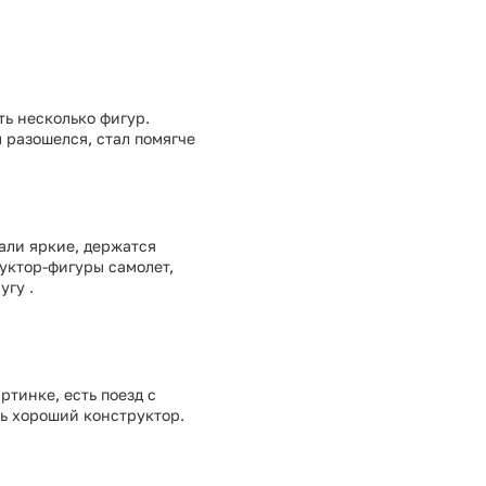
ть несколько фигур.
м разошелся, стал помягче
али яркие, держатся
руктор-фигуры самолет,
угу .
ртинке, есть поезд с
нь хороший конструктор.