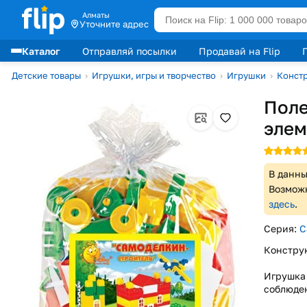
Алматы
Уточните адрес
Каталог
Отправляй посылки
Продавай на Flip
Лидеры продаж
Детские товары
›
Игрушки, игры и творчество
›
Игрушки
›
Конст
Поле
элем
В данны
Возможн
здесь
.
Серия:
С
Конструк
Игрушка 
соблюден