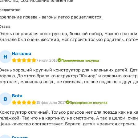
качество, соотношение элементов
Недостатки
крепление поезда - вагоны легко расцепляются
Отзыв
Очень понравился конструктор, большой набор, можно построи
Вначале был очень жёсткий, мог строить только родитель, пото
Наталья
Н
7 июля 2018
Проверенная покупка
Очень хороший крупный конструктор для маленьких детей. Дет
хорошо. До этого брала конструктор "Юниор" и отдельно конст
вертолет, машинка,поезд , не ожидала, но все подошло к друг др
Bota
B
15 февраля 2017
Проверенная покупка
Конструктор отличный. Только рельсов нет для поезда как на ка
тележкой. Так что на картинку не смотрите. А так в целом, оче
Цена-качество соответствует. Берите, детям нравится строить.
Гаухар