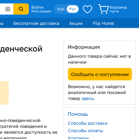
Войти
Корзина
Қаз
Рус
Мой раздел
пуста
ты
Бесплатная доставка
Акции
Flip Home
еденческой
Информация
Данного товара сейчас нет в
наличии
Сообщить о поступлении
Возможно, у нас найдется
аналогичный или похожий
товар
здесь
.
Помощь
вно-поведенческой
Способы доставки
тратегий поведения и
Способы оплаты
 является доступность ее
и материала.
Контакты