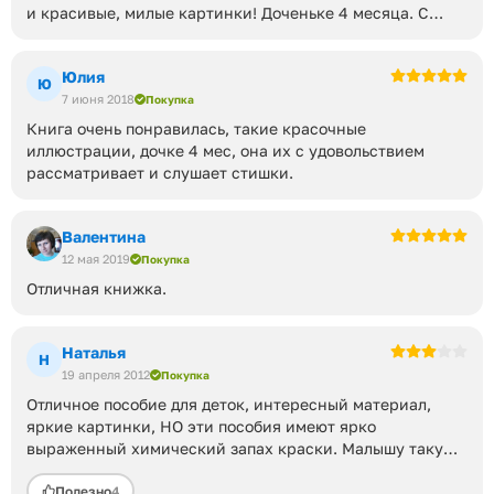
и красивые, милые картинки! Доченьке 4 месяца. С
удовольствием разглядывает картинки и слушает
стишки.
Юлия
Запаха никакого нет.
Ю
7 июня 2018
Покупка
Книга очень понравилась, такие красочные
иллюстрации, дочке 4 мес, она их с удовольствием
рассматривает и слушает стишки.
Валентина
12 мая 2019
Покупка
Отличная книжка.
Наталья
Н
19 апреля 2012
Покупка
Отличное пособие для деток, интересный материал,
яркие картинки, НО эти пособия имеют ярко
выраженный химический запах краски. Малышу такую
книгу давать нельзя, очень жаль!
Полезно
4