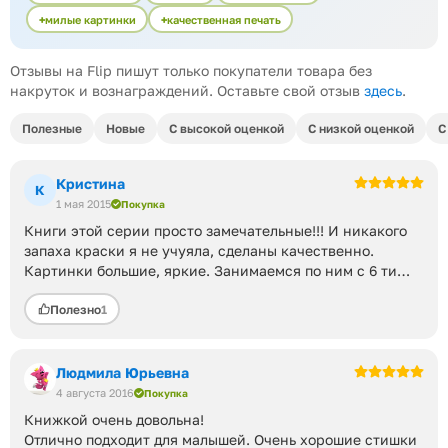
милые картинки
качественная печать
Отзывы на Flip пишут только покупатели товара без
накруток и вознаграждений. Оставьте свой отзыв
здесь
.
Полезные
Новые
С высокой оценкой
С низкой оценкой
С
Кристина
К
1 мая 2015
Покупка
Книги этой серии просто замечательные!!! И никакого
запаха краски я не учуяла, сделаны качественно.
Картинки большие, яркие. Занимаемся по ним с 6 ти
месяцев.
Полезно
1
Людмила Юрьевна
4 августа 2016
Покупка
Книжкой очень довольна!
Отлично подходит для малышей. Очень хорошие стишки