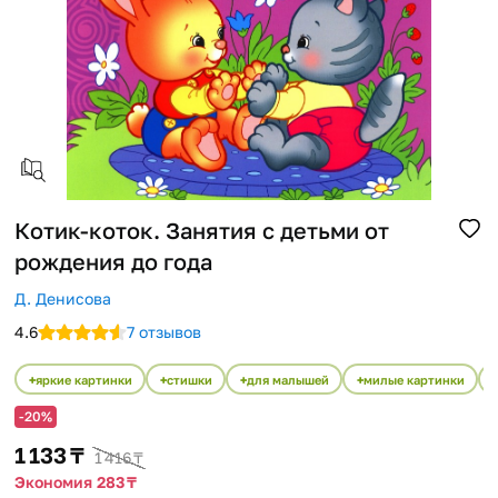
Помощь
Способы доставки
Способы оплаты
Котик-коток. Занятия с детьми от
рождения до года
Д. Денисова
4.6
7 отзывов
яркие картинки
стишки
для малышей
милые картинки
-20%
1 133 ₸
1 416 ₸
Экономия 283 ₸