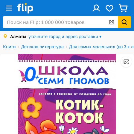
ус
Войти / Регистрация
Алматы
уточните город и адрес доставки ▾
Каталог
Книги
Детская литература
Для самых маленьких (до 3-х л
Скидки и акции
Подарочные карты
Заказы
Посылки
Алматы
Корзина
Избранное
История просмотров