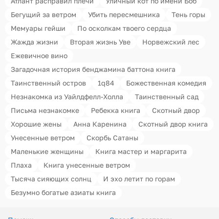
Атлант расправил плечи
Уличный кот по имени Боб
Бегущий за ветром
Убить пересмешника
Тень горы
Мемуары гейши
По осколкам твоего сердца
Жажда жизни
Вторая жизнь Уве
Норвежский лес
Ежевичное вино
Загадочная история бенджамина баттона книга
Таинственный остров
1q84
Божественная комедия
Незнакомка из Уайлдфелл-Холла
Таинственный сад
Письма незнакомке
Ребекка книга
Скотный двор
Хорошие жены
Анна Каренина
Скотный двор книга
Унесенные ветром
Скорбь Сатаны
Маленькие женщины
Книга мастер и маргарита
Плаха
Книга унесенные ветром
Тысяча сияющих солнц
И эхо летит по горам
Безумно богатые азиаты книга