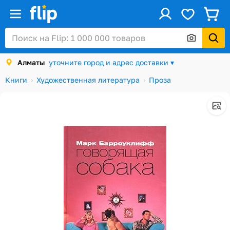
ус
Войти / Регистрация
Алматы
уточните город и адрес доставки ▾
Каталог
Книги
Художественная литература
Проза
Скидки и акции
Подарочные карты
Заказы
Посылки
Алматы
Корзина
Избранное
История просмотров