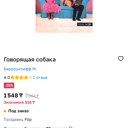
Помощь
Способы доставки
Способы оплаты
Говорящая собака
Барроуклифф М.
4.0
1 отзыв
-25%
1 548 ₸
2 064 ₸
Экономия 516 ₸
Под заказ
Продавец
Flip