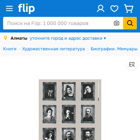
ус
Войти / Регистрация
Алматы
уточните город и адрес доставки ▾
Каталог
Книги
Художественная литература
Биографии. Мемуары
Скидки и акции
Подарочные карты
Заказы
Посылки
Алматы
Корзина
Избранное
История просмотров