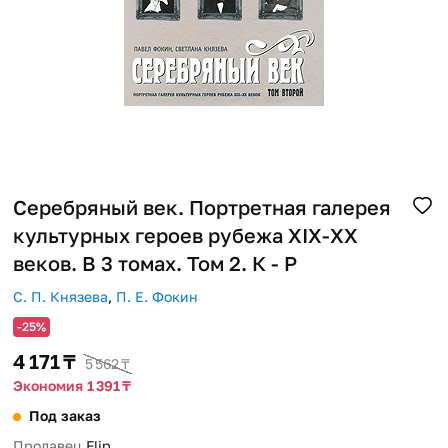
Помощь
Способы доставки
Способы оплаты
Серебряный век. Портретная галерея
культурных героев рубежа XIX-XX
веков. В 3 томах. Том 2. К - Р
С. П. Князева
,
П. Е. Фокин
-25%
4 171 ₸
5 562 ₸
Экономия 1 391 ₸
Под заказ
Продавец
Flip