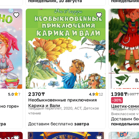
понедельник, 10 августа
понедельник
2 370 ₸
1 398 ₸
5.0
7
4.9
12
1 997 ₸
Необыкновенные приключения
-30%
Карика и Вали
но горе»
Цветик-семи
твердый переплет, 2020
АСТ, Детское
твердый переп
чтение
Внеклассное ч
Доставим б
тра
Доставим бесплатно
завтра
понедельник