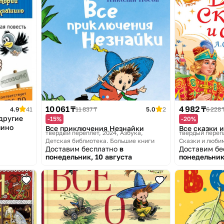
10 061 ₸
4 982 ₸
4.9
41
11 837 ₸
5.0
2
6 228 
 другие
-15%
-20%
шино
Все приключения Незнайки
Все сказки и
твердый переплет, 2024
Азбука,
твердый переп
Детская библиотека. Большие книги
Сказки и люби
Доставим бесплатно
в
Доставим б
понедельник, 10 августа
понедельник