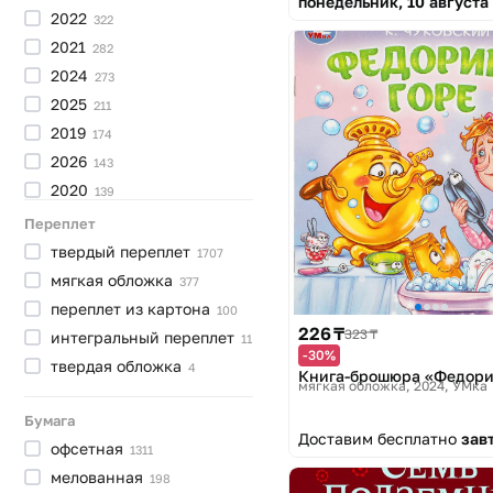
понедельник, 10 августа
2022
322
2021
282
2024
273
2025
211
2019
174
2026
143
2020
139
2018
103
Переплет
2016
42
твердый
переплет
1707
2015
38
мягкая
обложка
377
2014
33
переплет из
картона
100
226 ₸
2017
323 ₸
32
интегральный
переплет
11
-30%
2013
17
твердая
обложка
4
Книга-брошюра «Федори
мягкая обложка, 2024
УМка
2012
11
2011
Бумага
8
Доставим бесплатно
зав
2010
офсетная
3
1311
2008
мелованная
2
198