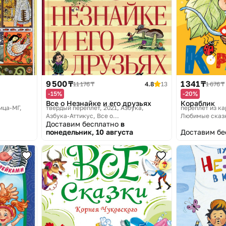
9 500 ₸
1 341 ₸
11 176 ₸
4.8
13
1 676 ₸
-15%
-20%
Все о Незнайке и его друзьях
Кораблик
ица-МГ,
твердый переплет, 2021
Азбука,
переплет из ка
Азбука-Аттикус, Все о...
Любимые сказ
Доставим бесплатно
в
понедельник, 10 августа
Доставим б