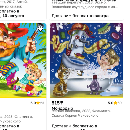
ет, 2017
Алтей,
твердый переплет, 2018
Эксмо,
имых сказок
Волшебник изумрудного города с ил.
есплатно
в
Власовой
, 10 августа
Доставим бесплатно
завтра
515 ₸
5.0
23
5.0
59
Мойдодыр
мягкая обложка, 2022
Фламинго,
Сказки Корнея Чуковского
а, 2023
Фламинго,
 Чуковского
есплатно
в
Доставим бесплатно
в