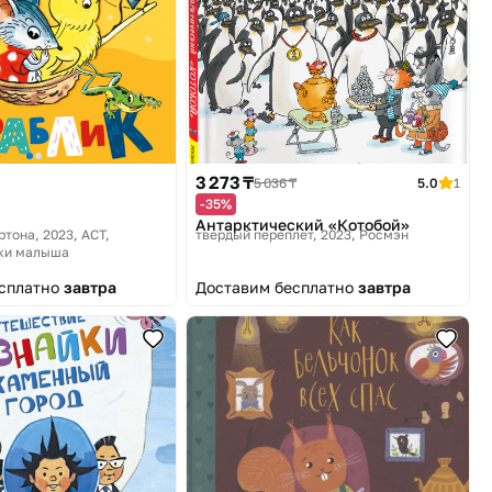
3 273 ₸
5 036 ₸
5.0
1
-35%
Антарктический «Котобой»
ртона, 2023
АСТ,
твердый переплет, 2023
Росмэн
ки малыша
есплатно
завтра
Доставим бесплатно
завтра