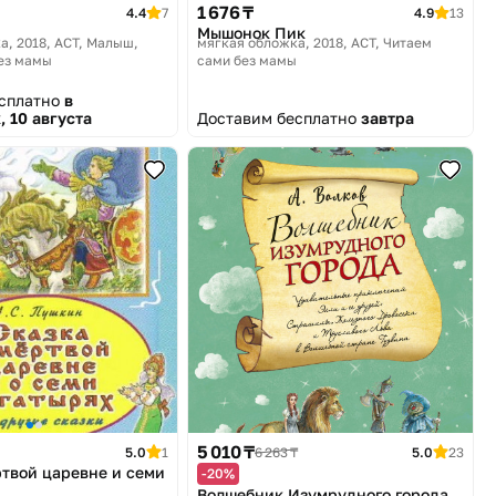
1 676 ₸
4.4
7
4.9
13
Мышонок Пик
а, 2018
АСТ, Малыш,
мягкая обложка, 2018
АСТ, Читаем
ез мамы
сами без мамы
есплатно
в
, 10 августа
Доставим бесплатно
завтра
5 010 ₸
5.0
1
6 263 ₸
5.0
23
ртвой царевне и семи
-20%
Волшебник Изумрудного города