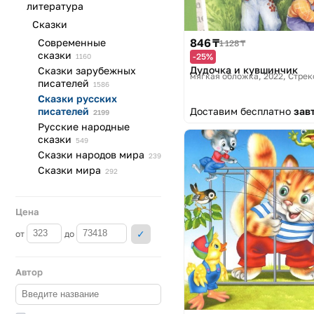
литература
Сказки
846 ₸
Современные
1 128 ₸
сказки
-25%
1160
Дудочка и кувшинчик
Сказки зарубежных
мягкая обложка, 2022
Стрек
писателей
1586
Сказки русских
Доставим бесплатно
зав
писателей
2199
Русские народные
сказки
549
Сказки народов
мира
239
Сказки
мира
292
Цена
от
до
Автор