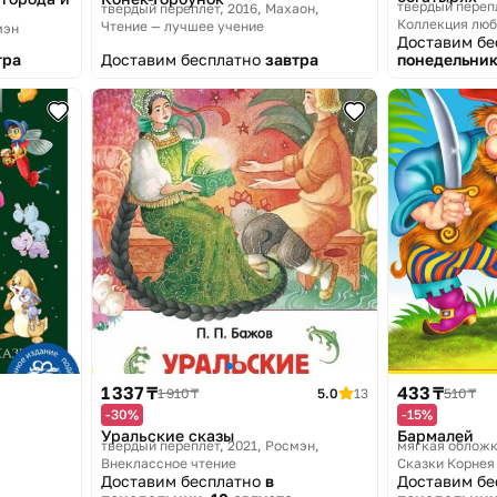
твердый перепл
твердый переплет, 2016
Махаон,
Коллекция люб
Чтение — лучшее учение
мэн
Доставим б
тра
Доставим бесплатно
завтра
понедельник
1 337 ₸
433 ₸
1 910 ₸
5.0
13
510 ₸
-30%
-15%
Уральские сказы
Бармалей
твердый переплет, 2021
Росмэн,
мягкая обложк
Внеклассное чтение
Сказки Корнея
Доставим бесплатно
в
Доставим б