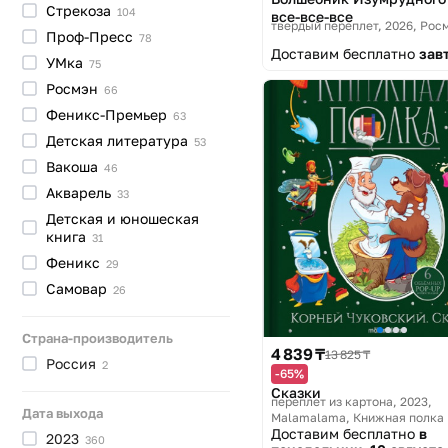
Стрекоза
104
все-все-все
твердый переплет, 2026
Рос
Проф-Пресс
78
Доставим бесплатно
зав
УМка
75
Росмэн
66
Феникс-Премьер
63
Детская
литература
53
Вакоша
46
Акварель
33
Детская и юношеская
книга
31
Феникс
29
Самовар
26
Страна-производитель
4 839 ₸
13 825 ₸
Россия
2
-65%
Сказки
переплет из картона, 2023
Дата выхода
Malamalama, Книжная полка
Доставим бесплатно
в
2023
360