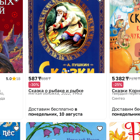
587 ₸
5 382 ₸
5.0
18
838 ₸
7 176 ₸
-30%
-25%
й
Сказка о рыбаке и рыбке
Сказки Корн
о,
мягкая обложка, 2022
УМка
твердый перепл
ода
Синтез
Доставим бесплатно
в
Доставим б
понедельник, 10 августа
понедельник