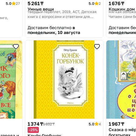
5 261 ₸
1 676 ₸
5.0
27
5.0
2
Умные вещи
Кошкин дом
твердый переплет, 2019
АСТ, Детская
мягкая обложк
книга с вопросами и ответами для
Читаем сами б
нго,
почемучек
Доставим бесплатно
в
Доставим б
понедельник, 10 августа
понедельник
1 374 ₸
1 967 ₸
1 832 ₸
5.0
4
Сказка о мё
-25%
богатырях
города и
Конёк-Горбунок