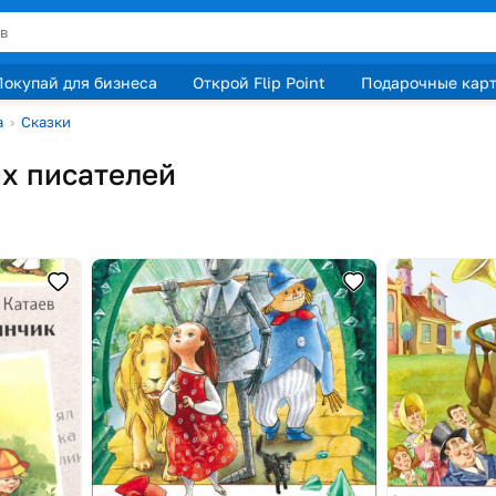
Покупай для бизнеса
Открой Flip Point
Подарочные кар
а
›
Сказки
их писателей