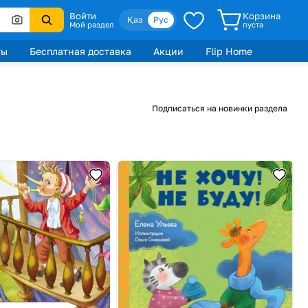
Войти
Корзина
Қаз
Рус
Мой раздел
пуста
ты
Бесплатная доставка
Акции
Flip Home
Подписаться на новинки раздела