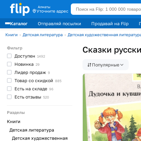
Алматы
Уточните адрес
Каталог
Отправляй посылки
Продавай на Flip
Лидеры продаж
Книги
›
Детская литература
›
Детская художественная литератур
Сказки русск
Фильтр
Доступен
1492
Новинка
Популярные
29
Лидер
продаж
9
Товар со
скидкой
885
Есть на
складе
96
Есть
отзывы
520
Разделы
Книги
Детская литература
Детская художественная