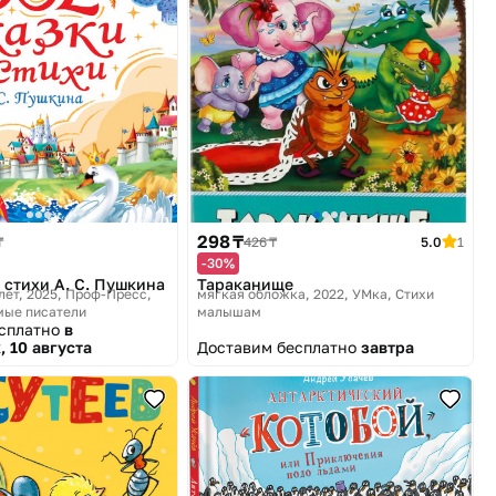
298 ₸
₸
426 ₸
5.0
1
-30%
 стихи А. С. Пушкина
Тараканище
лет, 2025
Проф-Пресс,
мягкая обложка, 2022
УМка, Стихи
мые писатели
малышам
есплатно
в
, 10 августа
Доставим бесплатно
завтра