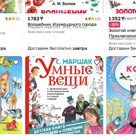
1 783 ₸
1 352 ₸
5.0
22
4.9
103
1 932 ₸
Волшебник Изумрудного города
-30%
твердый переплет, 2021
Росмэн,
Золотой клю
Внеклассное чтение
оза
Приключени
твердый перепл
Внеклассное ч
тра
Доставим бесплатно
завтра
Доставим б