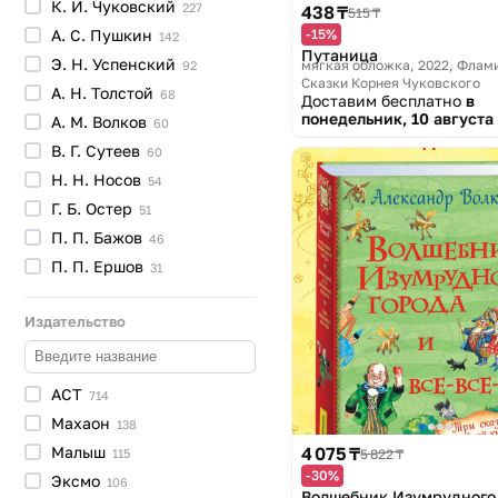
К. И.
Чуковский
227
438 ₸
515 ₸
А. С.
Пушкин
-15%
142
Путаница
Э. Н.
Успенский
мягкая обложка, 2022
Флами
92
Сказки Корнея Чуковского
А. Н.
Толстой
68
Доставим бесплатно
в
понедельник, 10 августа
А. М.
Волков
60
В. Г.
Сутеев
60
Н. Н.
Носов
54
Г. Б.
Остер
51
П. П.
Бажов
46
П. П.
Ершов
31
Издательство
АСТ
714
Махаон
138
4 075 ₸
Малыш
5 822 ₸
115
-30%
Эксмо
106
Волшебник Изумрудного 