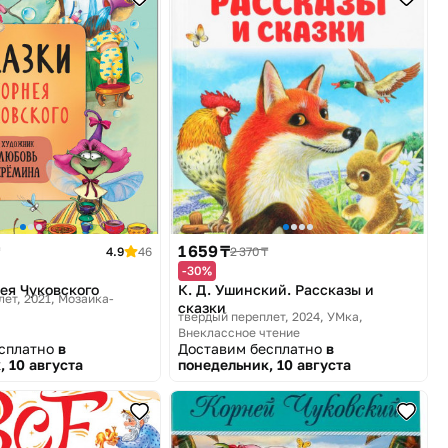
1 659 ₸
4.9
46
2 370 ₸
-30%
ея Чуковского
К. Д. Ушинский. Рассказы и
ет, 2021
Мозаика-
сказки
твердый переплет, 2024
УМка,
Внеклассное чтение
есплатно
в
Доставим бесплатно
в
, 10 августа
понедельник, 10 августа