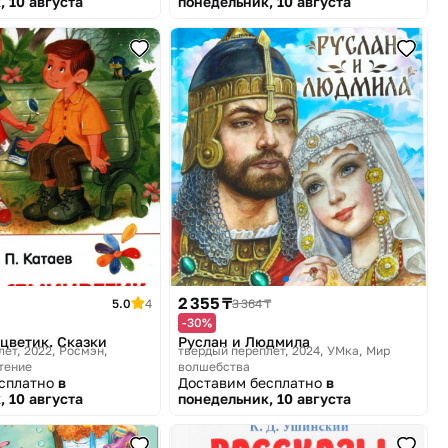
, 10 августа
понедельник, 10 августа
2 355 ₸
5.0
4
3 364 ₸
-30%
цветик. Сказки
Руслан и Людмила
лет, 2022
Росмэн,
твердый переплет, 2024
УМка, Мир
тение
волшебства
есплатно
в
Доставим бесплатно
в
, 10 августа
понедельник, 10 августа