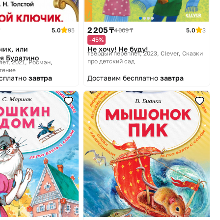
2 205 ₸
5.0
95
4 009 ₸
5.0
3
-45%
чик, или
Не хочу! Не буду!
твердый переплет, 2023
Clever, Сказки
я Буратино
про детский сад
ет, 2021
Росмэн,
тение
есплатно
завтра
Доставим бесплатно
завтра