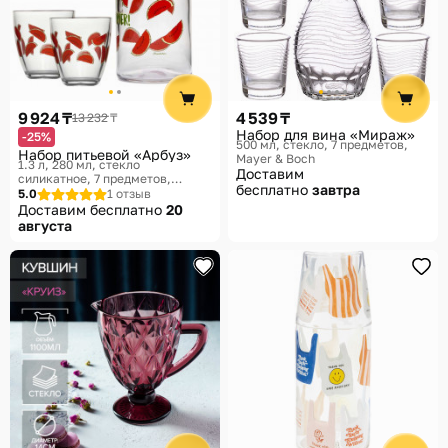
9 924 ₸
4 539 ₸
13 232 ₸
Набор для вина «Мираж»
-25%
500 мл, стекло, 7 предметов
Набор питьевой «Арбуз»
Mayer & Boch
1.3 л, 280 мл, стекло
Доставим
силикатное, 7 предметов
бесплатно
завтра
Pasabahce, Jungle
5.0
1 отзыв
Доставим бесплатно
20
августа