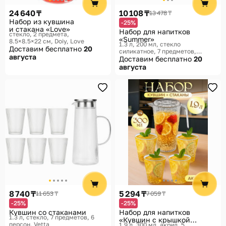
24 640 ₸
10 108 ₸
13 478 ₸
Набор из кувшина
-25%
и стакана «Love»
Набор для напитков
стекло, 2 предмета,
«Summer»
8.5×8.5×22 см
Doiy, Love
1.3 л, 200 мл, стекло
Доставим бесплатно
20
силикатное, 7 предметов
августа
Pasabahce, Summer
Доставим бесплатно
20
августа
8 740 ₸
5 294 ₸
11 653 ₸
7 059 ₸
-25%
-25%
Кувшин со стаканами
Набор для напитков
1.3 л, стекло, 7 предметов, 6
«Кувшин с крышкой
персон
Vetta
1.9 л, 300 мл, акрил, 5