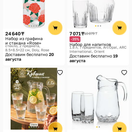
24 640 ₸
7 071 ₸
10 879 ₸
Набор из графина
-35%
и стакана «Rose»
Набор для напитков
стекло, 2 предмета,
1.8 л, 7 предметов
ArcOpal, ARC
8.5×8.5×22 см
Doiy, Rose
International, Orient
Доставим бесплатно
20
Доставим бесплатно
19
августа
августа