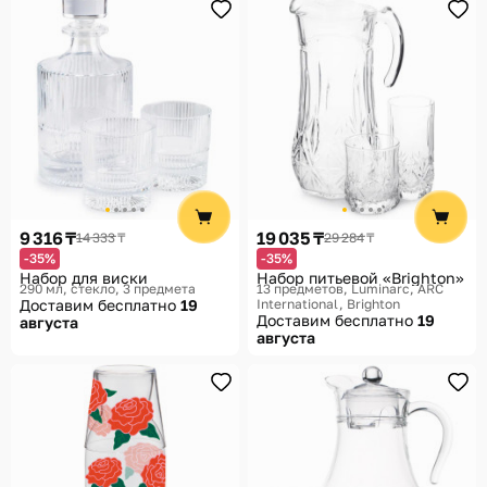
9 316 ₸
19 035 ₸
14 333 ₸
29 284 ₸
-35%
-35%
Набор для виски
Набор питьевой «Brighton»
290 мл, стекло, 3 предмета
13 предметов
Luminarc, ARC
Доставим бесплатно
19
International, Brighton
Доставим бесплатно
19
августа
августа