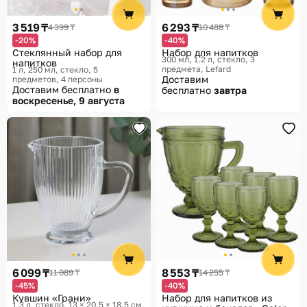
Помощь
3 519 ₸
6 293 ₸
4 399 ₸
10 488 ₸
Способы доставки
-20%
-40%
Стеклянный набор для
Набор для напитков
Способы оплаты
300 мл, 1.2 л, стекло, 3
напитков
предмета
Lefard
1 л, 250 мл, стекло, 5
Доставим
предметов, 4 персоны
Доставим бесплатно
в
бесплатно
завтра
воскресенье, 9 августа
6 099 ₸
8 553 ₸
11 089 ₸
14 255 ₸
-45%
-40%
Кувшин «Грани»
Набор для напитков из
1.3 л, стекло, 13 × 20,5 × 18,5 см