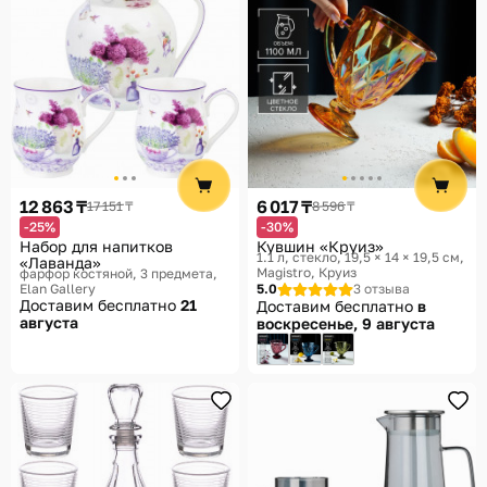
12 863 ₸
6 017 ₸
17 151 ₸
8 596 ₸
-25%
-30%
Набор для напитков
Кувшин «Круиз»
1.1 л, стекло, 19,5 × 14 × 19,5 см
«Лаванда»
Magistro, Круиз
фарфор костяной, 3 предмета
Elan Gallery
5.0
3 отзыва
Доставим бесплатно
21
Доставим бесплатно
в
августа
воскресенье, 9 августа