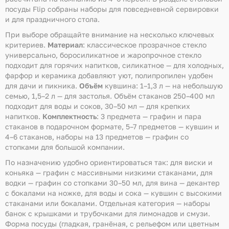
посуды Flip собраны наборы для повседневной сервировки
и для праздничного стола.
При выборе обращайте внимание на несколько ключевых
критериев.
Материал
: классическое прозрачное стекло
универсально, боросиликатное и жаропрочное стекло
подходит для горячих напитков, силикатное — для холодных,
фарфор и керамика добавляют уют, полипропилен удобен
для дачи и пикника.
Объём
кувшина: 1–1,3 л — на небольшую
семью, 1,5–2 л — для застолья. Объём стаканов 250–400 мл
подходит для воды и соков, 30–50 мл — для крепких
напитков.
Комплектность
: 3 предмета — графин и пара
стаканов в подарочном формате, 5–7 предметов — кувшин и
4–6 стаканов, наборы на 13 предметов — графин со
стопками для большой компании.
По назначению удобно ориентироваться так: для виски и
коньяка — графин с массивными низкими стаканами, для
водки — графин со стопками 30–50 мл, для вина — декантер
с бокалами на ножке, для воды и сока — кувшин с высокими
стаканами или бокалами. Отдельная категория — наборы
банок с крышками и трубочками для лимонадов и смузи.
Форма посуды (гладкая, гранёная, с рельефом или цветным