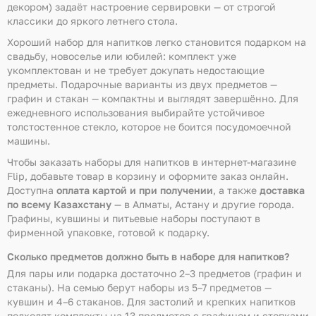
декором) задаёт настроение сервировки — от строгой
классики до яркого летнего стола.
Хороший набор для напитков легко становится подарком на
свадьбу, новоселье или юбилей: комплект уже
укомплектован и не требует докупать недостающие
предметы. Подарочные варианты из двух предметов —
графин и стакан — компактны и выглядят завершённо. Для
ежедневного использования выбирайте устойчивое
толстостенное стекло, которое не боится посудомоечной
машины.
Чтобы заказать наборы для напитков в интернет-магазине
Flip, добавьте товар в корзину и оформите заказ онлайн.
Доступна
оплата картой и при получении
, а также
доставка
по всему Казахстану
— в Алматы, Астану и другие города.
Графины, кувшины и питьевые наборы поступают в
фирменной упаковке, готовой к подарку.
Сколько предметов должно быть в наборе для напитков?
Для пары или подарка достаточно 2–3 предметов (графин и
стаканы). На семью берут наборы из 5–7 предметов —
кувшин и 4–6 стаканов. Для застолий и крепких напитков
подходят комплекты на 13 предметов с графином и стопками