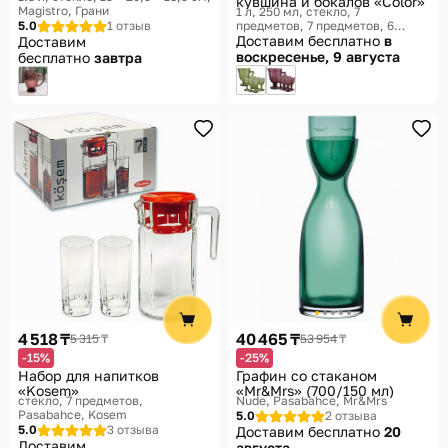
кувшина и бокалов «Color»
Magistro, Грани
1 л, 250 мл, стекло, 7
5.0
1 отзыв
предметов, 7 предметов, 6
персон
Доставим бесплатно
Lenardi, Color
в
Доставим
воскресенье, 9 августа
бесплатно
завтра
4 518 ₸
40 465 ₸
5 315 ₸
53 954 ₸
-15%
-25%
Набор для напитков
Графин со стаканом
«Kosem»
«Mr&Mrs» (700/150 мл)
стекло, 7 предметов
Nude, Pasabahce, Mr&Mrs
Pasabahce, Kosem
5.0
2 отзыва
5.0
3 отзыва
Доставим бесплатно
20
Доставим
августа