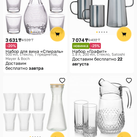
3 631 ₸
7 074 ₸
4 539 ₸
9 432 ₸
-20%
новинка
-25%
Набор для вина «Спираль»
Набор «Графит»
500 мл, стекло, 7 предметов
1.8 л, 200 мл, стекло
Satoshi
Mayer & Boch
Доставим бесплатно
22
Доставим
августа
бесплатно
завтра