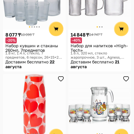
8 077 ₸
14 848 ₸
10 096 ₸
24 747 ₸
-20%
-40%
Набор кувшин и стаканы
Набор для напитков «High-
260мл, 7предметов
Tech»
1.8 кг, 1.4 л, стекло, 7
1.6 л, 320 мл, стекло
предметов, 6 персон, 26×15×25
жаропрочное, 3 шт.
Agness,
см
Доставим бесплатно
Regent
22
High-Tech
Доставим бесплатно
21
августа
августа