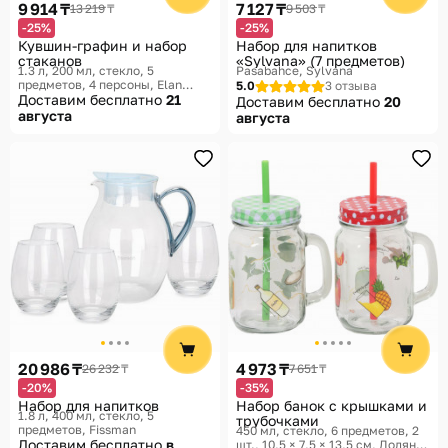
9 914 ₸
7 127 ₸
13 219 ₸
9 503 ₸
-25%
-25%
Кувшин-графин и набор
Набор для напитков
стаканов
«Sylvana» (7 предметов)
1.3 л, 200 мл, стекло, 5
Pasabahce, Sylvana
предметов, 4 персоны
Elan
5.0
3 отзыва
Gallery
Доставим бесплатно
21
Доставим бесплатно
20
августа
августа
20 986 ₸
4 973 ₸
26 232 ₸
7 651 ₸
-20%
-35%
Набор для напитков
Набор банок с крышками и
1.8 л, 400 мл, стекло, 5
трубочками
предметов
Fissman
450 мл, стекло, 6 предметов, 2
Доставим бесплатно
в
шт., 10,5 × 7,5 × 13,5 см
Доляна,