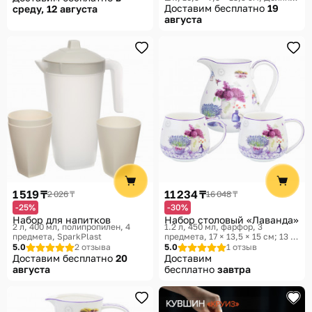
Посуда для напитков с
Доставим бесплатно
19
среду, 12 августа
трубочками
августа
1 519 ₸
11 234 ₸
2 026 ₸
16 048 ₸
-25%
-30%
Набор для напитков
Набор столовый «Лаванда»
2 л, 400 мл, полипропилен, 4
1.2 л, 450 мл, фарфор, 3
предмета
SparkPlast
предмета, 17 × 13,5 × 15 см; 13 ×
10 × 8,5 см
Elan Gallery,
5.0
2 отзыва
5.0
1 отзыв
Лаванда
Доставим бесплатно
20
Доставим
августа
бесплатно
завтра