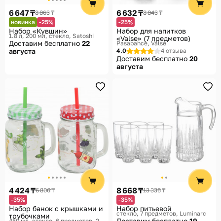
6 647 ₸
6 632 ₸
8 863 ₸
8 843 ₸
новинка
-25%
-25%
Набор «Кувшин»
Набор для напитков
1.8 л, 200 мл, стекло
Satoshi
«Valse» (7 предметов)
Доставим бесплатно
22
Pasabahce, Valse
августа
4.0
4 отзыва
Доставим бесплатно
20
августа
4 424 ₸
8 668 ₸
6 806 ₸
13 336 ₸
-35%
-35%
Набор банок с крышками и
Набор питьевой
стекло, 7 предметов
Luminarc
трубочками
Доставим бесплатно
19
450 мл, стекло, 6 предметов, 2