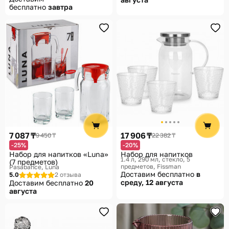
бесплатно
завтра
7 087 ₸
17 906 ₸
9 450 ₸
22 382 ₸
-25%
-20%
Набор для напитков «Luna»
Набор для напитков
1.4 л, 290 мл, стекло, 5
(7 предметов)
предметов
Fissman
Pasabahce, Luna
Доставим бесплатно
в
5.0
2 отзыва
среду, 12 августа
Доставим бесплатно
20
августа