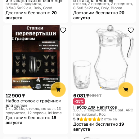
и стакана «Good Morning»
и стакана «Bloom»
стекло, 2 предмета,
стекло, 2 предмета, 2 предмета,
8.5×8.5×22 см
Doiy, Good
8.5×8.5×22 см
Doiy, Bloom
Morning
Доставим бесплатно
20
Доставим бесплатно
20
августа
августа
12 900 ₸
6 081 ₸
9 356 ₸
Набор стопок с графином
-35%
для водки
Набор для напитков
1 кг, 30 мл, стекло, металл, 13
1.6 л, 7 предметов
ArcOpal, ARC
предметов, 12 персон
InHome
International, Roc
Доставим бесплатно
15
5.0
2 отзыва
августа
Доставим бесплатно
19
августа