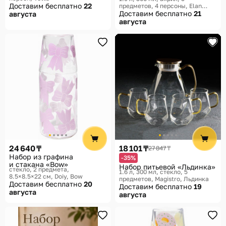
и стаканы»
Доставим бесплатно
22
предметов, 4 персоны
Elan
Gallery
Доставим бесплатно
21
августа
августа
24 640 ₸
18 101 ₸
27 847 ₸
Набор из графина
-35%
и стакана «Bow»
Набор питьевой «Льдинка»
стекло, 2 предмета,
1.6 л, 300 мл, стекло, 5
8.5×8.5×22 см
Doiy, Bow
предметов
Magistro, Льдинка
Доставим бесплатно
20
Доставим бесплатно
19
августа
августа