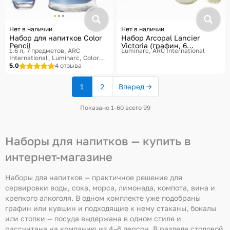
Нет в наличии
Нет в наличии
Набор для напитков Color
Набор Arcopal Lancier
Pencil
Victoria (графин, 6
1.6 л, 7 предметов
ARC
Luminarc, ARC International
стаканов)
International, Luminarc, Color
Pencil
5.0
4 отзыва
1
2
Вперед →
(текущая
страница)
Показано 1-60 всего 99
Наборы для напитков — купить в
интернет-магазине
Наборы для напитков — практичное решение для
сервировки воды, сока, морса, лимонада, компота, вина и
крепкого алкоголя. В одном комплекте уже подобраны
графин или кувшин и подходящие к нему стаканы, бокалы
или стопки — посуда выдержана в одном стиле и
рассчитана на компанию из 4–6 персон. В разделе столовой