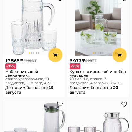
17 565 ₸
6 973 ₸
27 023 ₸
9 297 ₸
-35%
-25%
Набор питьевой
Кувшин с крышкой и набор
«Imperator»
стаканов
стекло ударопрочное, 13
200 мл, 1 л, стекло, 5
предметов
Luminarc, ARC
предметов, 4 персоны
Yiwu
International, Imperator
Доставим бесплатно
19
Duomiao Goods Purchasing
Доставим бесплатно
20
августа
августа