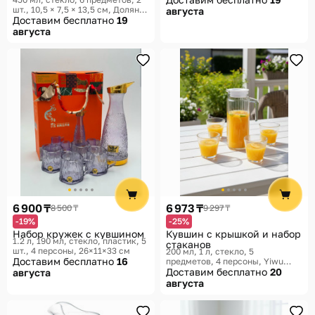
шт., 10,5 × 7,5 × 13,5 см
Доляна,
августа
Посуда для напитков с
Доставим бесплатно
19
трубочками
августа
6 900 ₸
6 973 ₸
8 500 ₸
9 297 ₸
-19%
-25%
Набор кружек с кувшином
Кувшин с крышкой и набор
1.2 л, 190 мл, стекло, пластик, 5
стаканов
шт., 4 персоны, 26×11×33 см
200 мл, 1 л, стекло, 5
Доставим бесплатно
16
предметов, 4 персоны
Yiwu
Duomiao Goods Purchasing
Доставим бесплатно
20
августа
августа