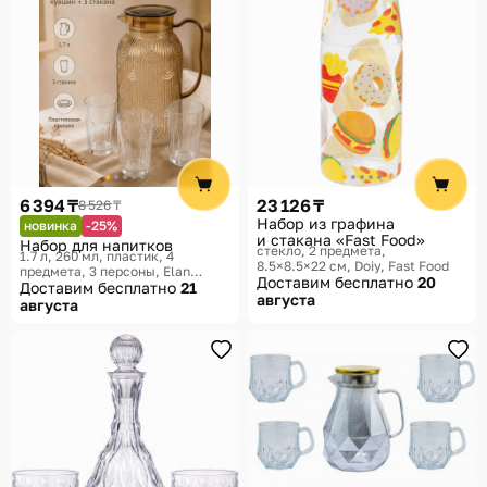
6 394 ₸
23 126 ₸
8 526 ₸
Набор из графина
новинка
-25%
и стакана «Fast Food»
Набор для напитков
стекло, 2 предмета,
1.7 л, 260 мл, пластик, 4
8.5×8.5×22 см
Doiy, Fast Food
предмета, 3 персоны
Elan
Доставим бесплатно
20
Gallery
Доставим бесплатно
21
августа
августа