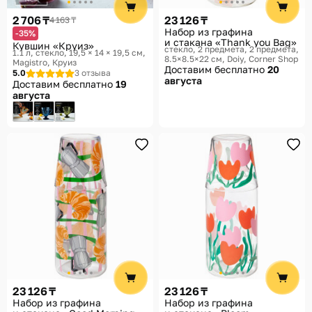
2 706 ₸
23 126 ₸
4 163 ₸
Набор из графина
-35%
и стакана «Thank you Bag»
Кувшин «Круиз»
стекло, 2 предмета, 2 предмета,
1.1 л, стекло, 19,5 × 14 × 19,5 см
8.5×8.5×22 см
Doiy, Corner Shop
Magistro, Круиз
Доставим бесплатно
20
5.0
3 отзыва
августа
Доставим бесплатно
19
августа
23 126 ₸
23 126 ₸
Набор из графина
Набор из графина