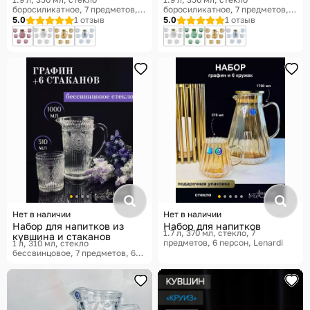
боросиликатное, 7 предметов
боросиликатное, 7 предметов
Lenardi
Lenardi
5.0
1 отзыв
5.0
1 отзыв
Нет в наличии
Нет в наличии
Набор для напитков из
Набор для напитков
1.7 л, 370 мл, стекло, 7
кувшина и стаканов
предметов, 6 персон
Lenardi
1 л, 310 мл, стекло
бессвинцовое, 7 предметов, 6
персон
Lenardi, England
collection