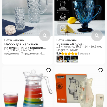
Нет в наличии
Нет в наличии
Набор для напитков
Кувшин «Круиз»
1.1 л, стекло, 19,5 × 14 × 19,5 см
из кувшина и стаканов
Magistro, Круиз
1 л, 300 мл, стекло, 7
«Color»
предметов, 7 предметов, 6
5.0
3 отзыва
персон
Lenardi, Color