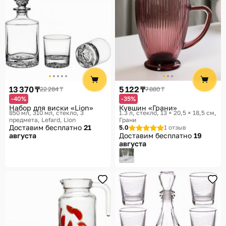
13 370 ₸
5 122 ₸
22 284 ₸
7 880 ₸
-40%
-35%
Набор для виски «Lion»
Кувшин «Грани»
850 мл, 310 мл, стекло, 3
1.3 л, стекло, 13 × 20,5 × 18,5 см
предмета
Lefard, Lion
Грани
Доставим бесплатно
21
5.0
1 отзыв
августа
Доставим бесплатно
19
августа