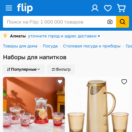
ус
Войти / Регистрация
Алматы
уточните город и адрес доставки ▾
Каталог
Товары для дома
Посуда
Столовая посуда и приборы
Гр
Скидки и акции
Наборы для напитков
Подарочные карты
Популярные
Фильтр
Заказы
Посылки
Алматы
Корзина
Избранное
История просмотров