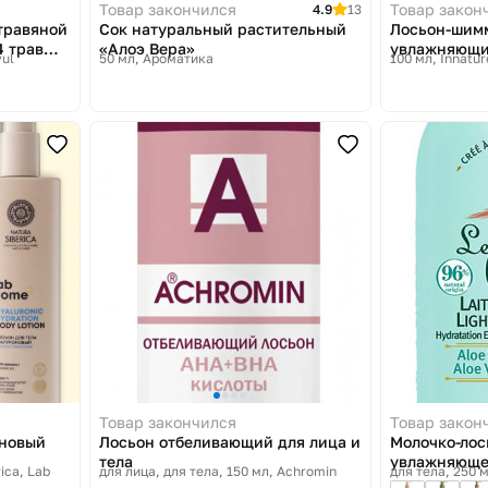
Товар закончился
Товар закон
4.9
13
травяной
Сок натуральный растительный
Лосьон-шимм
4 трав
«Алоэ Вера»
увлажняющ
ul
50 мл
Ароматика
100 мл
Innatur
thing
Товар закончился
Товар закон
оновый
Лосьон отбеливающий для лица и
Молочко-лос
тела
увлажняющее
ica, Lab
для лица, для тела, 150 мл
Achromin
для тела, 250 
и зелёным ча