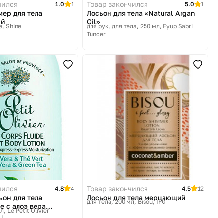
чился
Товар закончился
1.0
1
5.0
1
ер для тела
Лосьон для тела «Natural Argan
ий
Oil»
e, Shine
для рук, для тела, 250 мл
Eyup Sabri
Tuncer
чился
Товар закончился
4.8
4
4.5
12
ьон для тела
Лосьон для тела мерцающий
для тела, 200 мл
Bisou, IFG
 c алоэ вера
мл
Le Petit Olivier
ем «Aloe Vera &