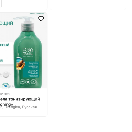
чился
тела тонизирующий
oning»
мл
Biologica, Русская