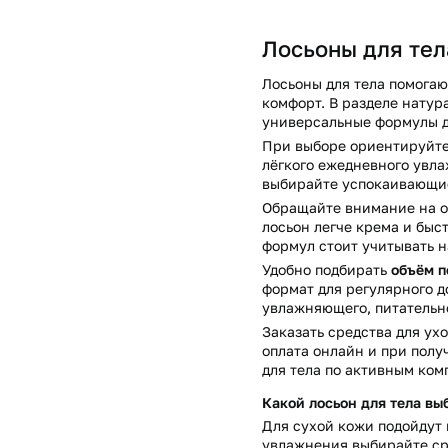
Лосьоны для тел
Лосьоны для тела помогаю
комфорт. В разделе нату
универсальные формулы дл
При выборе ориентируйтес
лёгкого ежедневного увла
выбирайте успокаивающие
Обращайте внимание на об
лосьон легче крема и быс
формул стоит учитывать н
Удобно подбирать
объём п
формат для регулярного д
увлажняющего, питательно
Заказать средства для ух
оплата онлайн и при получ
для тела по активным ком
Какой лосьон для тела вы
Для сухой кожи подойдут 
увлажнения выбирайте сре