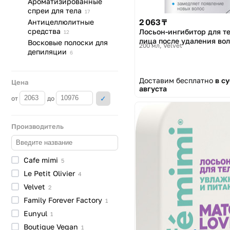
Ароматизированные
спреи для
тела
17
2 063 ₸
Антицеллюлитные
средства
Лосьон-ингибитор для те
12
лица после удаления во
Восковые полоски для
200 мл
Velvet
депиляции
6
Доставим бесплатно
в су
Цена
августа
от
до
Производитель
Cafe
mimi
5
Le Petit
Olivier
4
Velvet
2
Family Forever
Factory
1
Eunyul
1
Boutique
Vegan
1