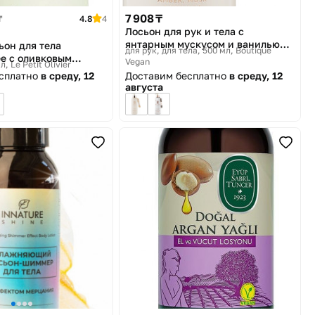
7 908 ₸
₸
4.8
4
Лосьон для рук и тела с
янтарным мускусом и ванилью
ьон для тела
для рук, для тела, 500 мл
Boutique
«Hand & Body Lotion Amber Musk
е с оливковым
Vegan
мл
Le Petit Olivier
and Vanilla»
turizing Body Lotion
есплатно
в среду, 12
Доставим бесплатно
в среду, 12
l»
августа