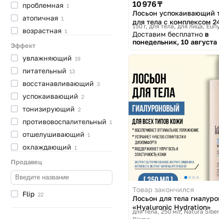
10 976 ₸
проблемная
1
Лосьон успокаивающий 
атопичная
1
для тела с комплексом 2
150 г, для тела, для лица
Euny
возрастная
Eunyul Care Full Herb Soo
1
Доставим бесплатно
в
Body Lotion
понедельник, 10 августа
Эффект
увлажняющий
19
питательный
13
восстанавливающий
3
успокаивающий
2
тонизирующий
2
противовоспалительный
1
отшелушивающий
1
охлаждающий
1
отбеливающий
1
Продавец
против
раздражения
1
корректирующий
1
Товар закончился
Flip
22
Лосьон для тела гиалур
«Hyaluronic Hydration»
для тела, 250 мл
Natura Siber