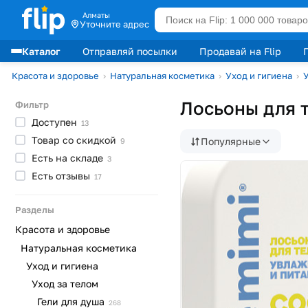
Алматы
Уточните адрес
Каталог
Отправляй посылки
Продавай на Flip
Лидеры продаж
Красота и здоровье
›
Натуральная косметика
›
Уход и гигиена
›
У
Лосьоны для 
Фильтр
Доступен
13
Товар со
скидкой
Популярные
9
Есть на
складе
3
Есть
отзывы
17
Разделы
Красота и здоровье
Натуральная косметика
Уход и гигиена
Уход за телом
Гели для
душа
268