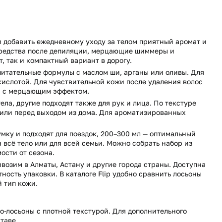
и добавить ежедневному уходу за телом приятный аромат и
 средства после депиляции, мерцающие шиммеры и
 так и компактный вариант в дорогу.
питательные формулы с маслом ши, арганы или оливы. Для
кислотой. Для чувствительной кожи после удаления волос
р с мерцающим эффектом.
ла, другие подходят также для рук и лица. По текстуре
и или перед выходом из дома. Для ароматизированных
умку и подходят для поездок, 200–300 мл — оптимальный
всё тело или для всей семьи. Можно собрать набор из
ости от сезона.
ивозим в Алматы, Астану и другие города страны. Доступна
ность упаковки. В каталоге Flip удобно сравнить лосьоны
й тип кожи.
о-лосьоны с плотной текстурой. Для дополнительного
таве.