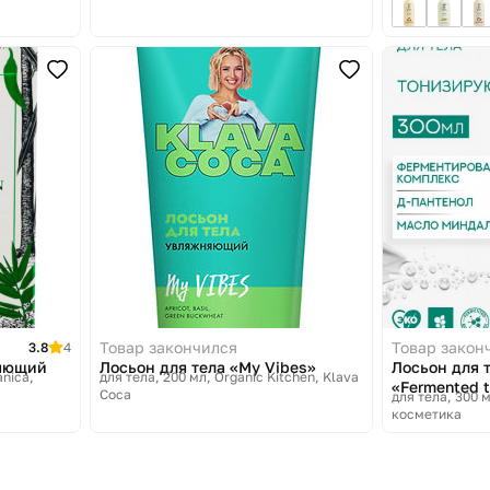
Green tea»
Товар закончился
Товар закон
3.8
4
няющий
Лосьон для тела «My Vibes»
Лосьон для 
anica,
для тела, 200 мл
Organic Kitchen, Klava
«Fermented t
Coca
для тела, 300 
косметика