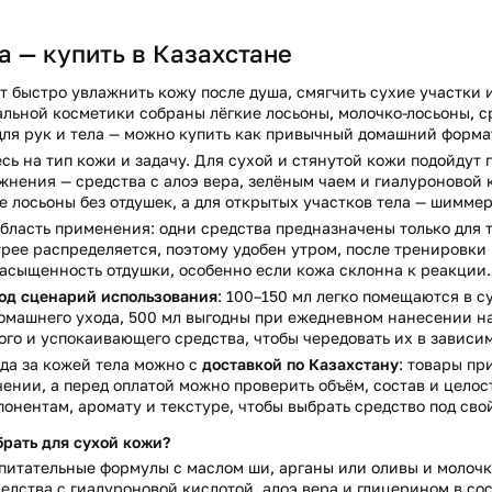
а — купить в Казахстане
т быстро увлажнить кожу после душа, смягчить сухие участки 
ральной косметики собраны лёгкие лосьоны, молочко-лосьоны,
я рук и тела — можно купить как привычный домашний формат,
ь на тип кожи и задачу. Для сухой и стянутой кожи подойдут 
жнения — средства с алоэ вера, зелёным чаем и гиалуроновой 
 лосьоны без отдушек, а для открытых участков тела — шимме
ласть применения: одни средства предназначены только для те
трее распределяется, поэтому удобен утром, после тренировк
асыщенность отдушки, особенно если кожа склонна к реакции.
од сценарий использования
: 100–150 мл легко помещаются в с
омашнего ухода, 500 мл выгодны при ежедневном нанесении на 
го и успокаивающего средства, чтобы чередовать их в зависим
ода за кожей тела можно с
доставкой по Казахстану
: товары пр
ении, а перед оплатой можно проверить объём, состав и целост
понентам, аромату и текстуре, чтобы выбрать средство под сво
брать для сухой кожи?
питательные формулы с маслом ши, арганы или оливы и молочк
дства с гиалуроновой кислотой, алоэ вера и глицерином в сос