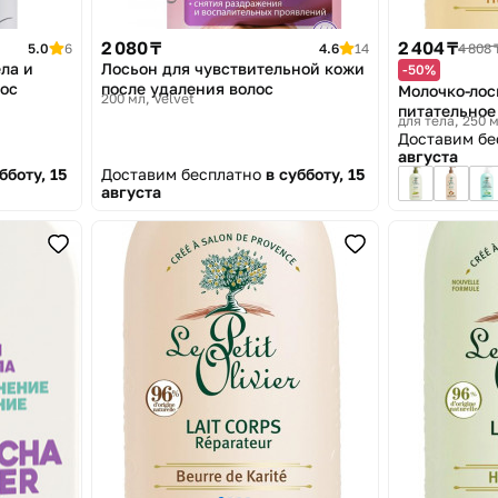
2 080 ₸
2 404 ₸
5.0
6
4.6
14
4 808 
ла и
Лосьон для чувствительной кожи
-50%
лос
после удаления волос
Молочко-лос
200 мл
Velvet
питательное
для тела, 250 
арганы «Nour
Доставим б
with Argan O
августа
бботу, 15
Доставим бесплатно
в субботу, 15
августа