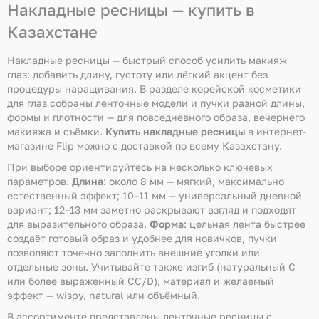
Накладные ресницы — купить в
Казахстане
Накладные ресницы — быстрый способ усилить макияж
глаз: добавить длину, густоту или лёгкий акцент без
процедуры наращивания. В разделе корейской косметики
для глаз собраны ленточные модели и пучки разной длины,
формы и плотности — для повседневного образа, вечернего
макияжа и съёмки.
Купить накладные ресницы
в интернет-
магазине Flip можно с доставкой по всему Казахстану.
При выборе ориентируйтесь на несколько ключевых
параметров.
Длина
: около 8 мм — мягкий, максимально
естественный эффект; 10–11 мм — универсальный дневной
вариант; 12–13 мм заметно раскрывают взгляд и подходят
для выразительного образа.
Форма
: цельная лента быстрее
создаёт готовый образ и удобнее для новичков, пучки
позволяют точечно заполнить внешние уголки или
отдельные зоны. Учитывайте также изгиб (натуральный C
или более выраженный CC/D), материал и желаемый
эффект — wispy, natural или объёмный.
В ассортименте представлены ленточные ресницы с