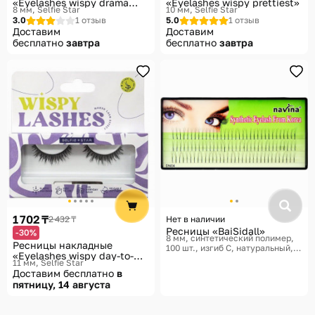
«Eyelashes wispy drama
«Eyelashes wispy prettiest»
8 мм
Selfie Star
10 мм
Selfie Star
queen»
3.0
1 отзыв
5.0
1 отзыв
Доставим
Доставим
бесплатно
завтра
бесплатно
завтра
1 702 ₸
2 432 ₸
Нет в наличии
Ресницы «BaiSidall»
-30%
8 мм, синтетический полимер,
Ресницы накладные
100 шт., изгиб С, натуральный,
«Eyelashes wispy day-to-
20 × 10 × 5 см
11 мм
Selfie Star
night look»
Доставим бесплатно
в
пятницу, 14 августа