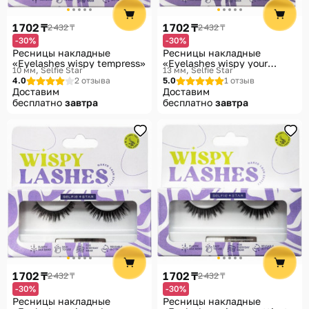
Помощь
1 702 ₸
1 702 ₸
2 432 ₸
2 432 ₸
Способы доставки
-30%
-30%
Ресницы накладные
Ресницы накладные
Способы оплаты
«Eyelashes wispy tempress»
«Eyelashes wispy your
10 мм
Selfie Star
13 мм
Selfie Star
allure»
4.0
2 отзыва
5.0
1 отзыв
Доставим
Доставим
бесплатно
завтра
бесплатно
завтра
1 702 ₸
1 702 ₸
2 432 ₸
2 432 ₸
-30%
-30%
Ресницы накладные
Ресницы накладные