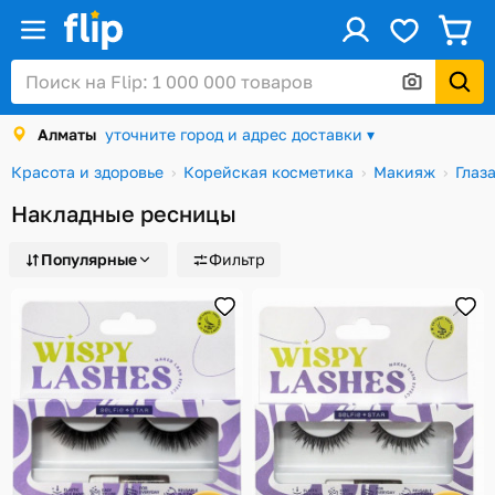
ус
Войти / Регистрация
Алматы
уточните город и адрес доставки ▾
Каталог
Красота и здоровье
Корейская косметика
Макияж
Глаз
Скидки и акции
Накладные ресницы
Подарочные карты
Популярные
Фильтр
Заказы
Посылки
Алматы
Корзина
Избранное
История просмотров