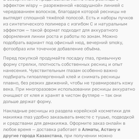
эффектом wispy — разреженной «воздушной» линией с
чередованием волосков, благодаря которой ресницы не
выглядят сплошной тяжёлой полосой. Есть и наборы пучков
из синтетического полимера с изгибом C и натуральным
эффектом — такой формат подходит для аккуратного
оформления линии роста и работы по зонам. Можно
подобрать вариант под офисный нюд, вечерний smoky,
фотообраз или точечное добавление объёма.
Перед покупкой продумайте посадку глаз, привычную
форму стрелки, плотность собственных ресниц и опыт
нанесения. Чувствительным глазам особенно важно
подбирать гипоаллергенный клей и снимать ресницы
плавно, без резких движений, чтобы не травмировать кожу
века. При многоразовом использовании ресницы аккуратно
очищают от клея и хранят в чистом футляре — так они
дольше держат форму.
Накладные ресницы из раздела корейской косметики для
макияжа глаз удобно заказывать вместе с тушью, подводкой
и средствами для демакияжа. Оформите заказ онлайн в
любое время — доставка работает в
Алматы, Астану и
другие города Казахстана
, при получении можно