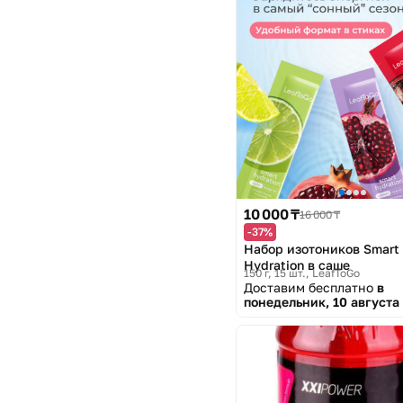
10 000 ₸
16 000 ₸
-37%
Набор изотоников Smart
Hydration в саше
150 г, 15 шт.
LeafToGo
Доставим бесплатно
в
понедельник, 10 августа