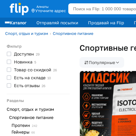
Алматы
Уточните адрес
Каталог
Отправляй посылки
Продавай на Flip
Лидеры продаж
Спорт, отдых и туризм
›
Спортивное питание
Спортивные ге
Фильтр
Доступен
29
Новинка
Популярные
5
Товар со
скидкой
26
Есть на
складе
10
Есть
отзывы
26
Разделы
Спорт, отдых и туризм
Спортивное питание
Протеин
242
Гейнеры
66