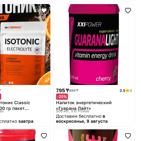
795 ₸
₸
994 ₸
3.5
4
-20%
тоник Classic
Напиток энергетический
00 гр пакет
«Гуарана Лайт»
ss
500 мл
XXI Power
ние после
Доставим бесплатно
в
х физических
есплатно
завтра
воскресенье, 9 августа