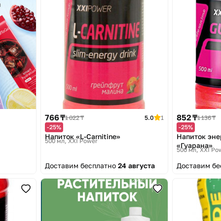
766 ₸
852 ₸
1 022 ₸
5.0
1
1 136 ₸
-25%
-25%
Напиток «L-Carnitine»
Напиток эне
500 мл
XXI Power
«Гуарана»
500 мл
XXI Po
Доставим бесплатно
24 августа
Доставим б