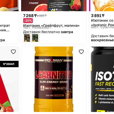
7 268 ₸
3 891 ₸
9 085 ₸
Изотоник со
-20%
«Isotonic Po
нтрат
Изотоник «Грейпфрут, малина»
600 г
Cyberma
750 г
PRIMEKRAFT
ния
Доставим бесплатно
завтра
sotonic
Доставим б
тра
воскресенье,