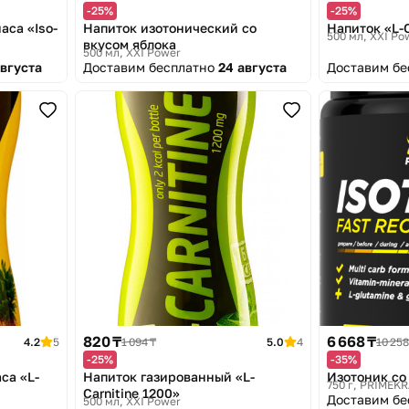
-25%
-25%
аса «Iso-
Напиток изотонический со
Напиток «L-C
500 мл
XXI Po
вкусом яблока
500 мл
XXI Power
августа
Доставим бесплатно
24 августа
Доставим б
820 ₸
6 668 ₸
4.2
5
1 094 ₸
5.0
4
10 258
-25%
-35%
са «L-
Напиток газированный «L-
Изотоник со
750 г
PRIMEKR
Carnitine 1200»
Доставим б
500 мл
XXI Power