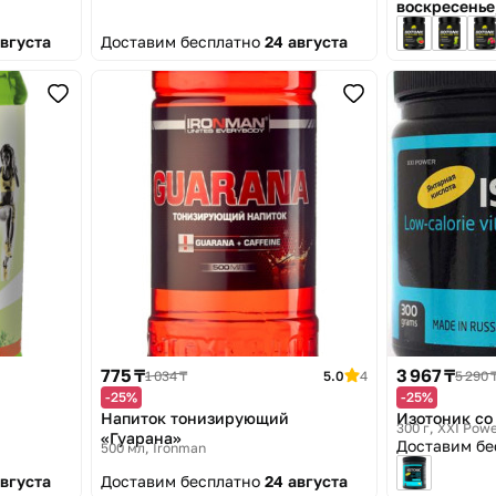
воскресенье,
августа
Доставим бесплатно
24 августа
775 ₸
3 967 ₸
1 034 ₸
5.0
4
5 290 
-25%
-25%
Напиток тонизирующий
Изотоник со
300 г
XXI Pow
«Гуарана»
Доставим б
500 мл
Ironman
августа
Доставим бесплатно
24 августа