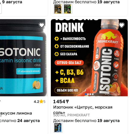
 9 августа
Доставим бесплатно
19 августа
1 454 ₸
₸
4.2
5
Изотоник «Цитрус, морская
соль»
 вкусом лимона
500 мл
PRIMEKRAFT
er
есплатно
24 августа
Доставим бесплатно
19 августа