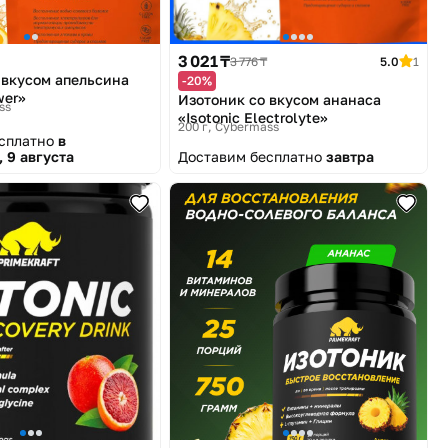
3 021 ₸
3 776 ₸
5.0
1
 вкусом апельсина
-20%
wer»
Изотоник со вкусом ананаса
ss
«Isotonic Electrolyte»
200 г
Cybermass
есплатно
в
 9 августа
Доставим бесплатно
завтра