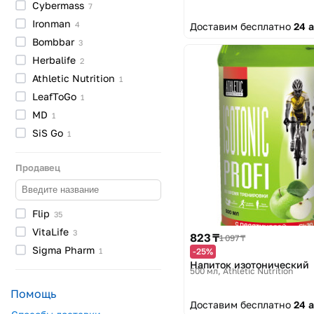
Cybermass
7
Ironman
4
Доставим бесплатно
24 
Bombbar
3
Herbalife
2
Athletic
Nutrition
1
LeafToGo
1
MD
1
SiS
Go
1
Продавец
Flip
35
VitaLife
3
823 ₸
1 097 ₸
Sigma
Pharm
-25%
1
Напиток изотонический
500 мл
Athletic Nutrition
Помощь
Доставим бесплатно
24 