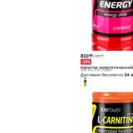
810 ₸
1 080 ₸
-25%
Напиток энергетический
500 мл
XXI Power
Доставим бесплатно
24 