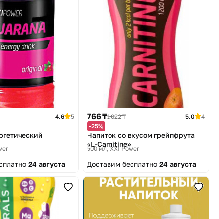
766 ₸
4.6
5
1 022 ₸
5.0
4
-25%
ргетический
Напиток со вкусом грейпфрута
«L-Carnitine»
wer
500 мл
XXI Power
есплатно
24 августа
Доставим бесплатно
24 августа