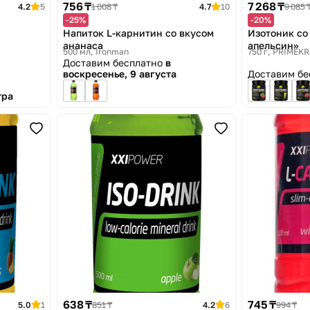
756 ₸
7 268 ₸
4.2
5
1 008 ₸
4.7
10
9 085 
-25%
-20%
Напиток L-карнитин со вкусом
Изотоник со
ананаса
апельсин»
500 мл
Ironman
750 г
PRIMEKR
Доставим бесплатно
в
воскресенье, 9 августа
Доставим б
тра
638 ₸
745 ₸
5.0
1
851 ₸
4.2
6
994 ₸