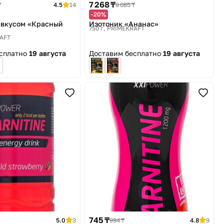
7 268 ₸
₸
4.5
14
9 085 ₸
-20%
 вкусом «Красный
Изотоник «Ананас»
750 г
PRIMEKRAFT
AFT
есплатно
19 августа
Доставим бесплатно
19 августа
745 ₸
5.0
3
994 ₸
4.8
9