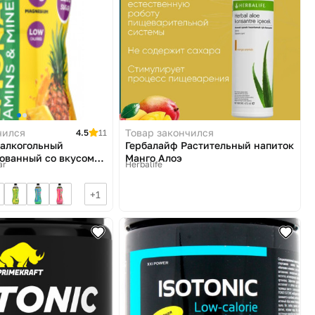
чился
Товар закончился
4.5
11
алкогольный
Гербалайф Растительный напиток
ованный со вкусом
Манго Алоэ
ar
Herbalife
1