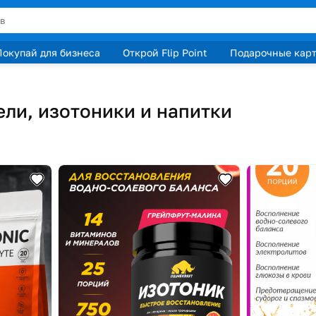
Покупай для бизнеса
Открой Flip Point
Подарочные кар
ли, изотоники и напитки