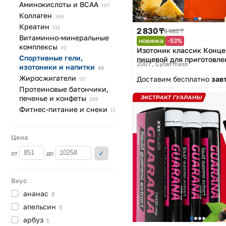
Аминокислоты и
BCAA
167
Коллаген
364
Креатин
111
2 830 ₸
5 980 ₸
Витаминно-минеральные
новинка
-53%
комплексы
92
Изотоник классик Конце
Спортивные гели,
пищевой для приготовле
200 г
Cybermass
изотоники и
напитки
напитков Ананас 200 гр I
43
Drink Mix Concentrate
Жиросжигатели
Доставим бесплатно
зав
50
Протеиновые батончики,
печенье и
конфеты
265
Фитнес-питание и
снеки
11
Цена
от
до
Вкус
ананас
8
апельсин
5
арбуз
1