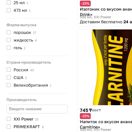
ягоды
25
мл
1
1
-25%
Изотоник со вкусом анан
473
мл
1
Drink»
500 мл
XXI Power
Доставим бесплатно
24 
Форма выпуска
порошок
17
жидкость
4
гель
1
Страна-производитель
Россия
40
США
2
Великобритания
1
Производитель
745 ₸
994 ₸
-25%
XXI
Power
15
Напиток со вкусом анана
PRIMEKRAFT
Carnitine»
8
500 мл
XXI Power