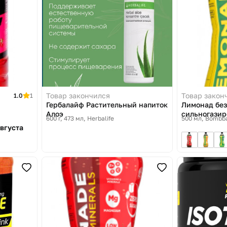
Товар закончился
Товар закон
1.0
1
Гербалайф Растительный напиток
Лимонад без
Алоэ
сильногазир
600 г, 473 мл
Herbalife
500 мл
Bombb
ананаса
августа