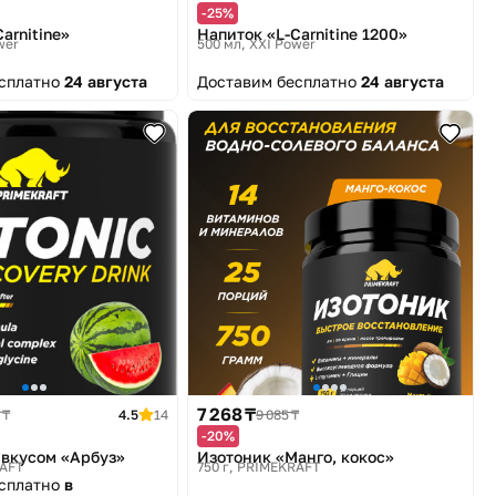
-25%
arnitine»
Напиток «L-Carnitine 1200»
wer
500 мл
XXI Power
есплатно
24 августа
Доставим бесплатно
24 августа
7 268 ₸
 ₸
4.5
14
9 085 ₸
-20%
 вкусом «Арбуз»
Изотоник «Манго, кокос»
AFT
750 г
PRIMEKRAFT
есплатно
в