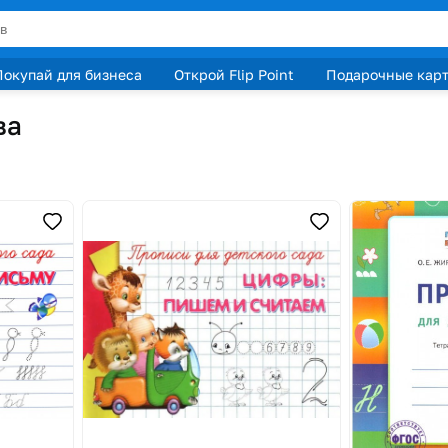
Покупай для бизнеса
Открой Flip Point
Подарочные кар
ва