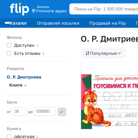
Алматы
Уточните адрес
Каталог
Отправляй посылки
Продавай на Flip
Лидеры продаж
О. Р. Дмитрие
Фильтр
Доступен
3
Есть
отзывы
Популярные
3
Разделы
О. Р. Дмитриева
Книги
4
Цена
от
до
Бумага
офсетная
2