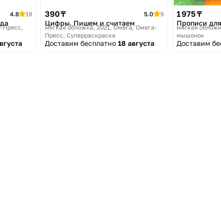
390 ₸
1 975 ₸
4.8
19
5.0
9
ада
Цифры. Пишем и считаем
Прописи дл
-Пресс,
мягкая обложка, 2021
Омега, Омега-
мягкая обложк
Пресс, Суперраскраска
мышонок
августа
Доставим бесплатно
18 августа
Доставим б