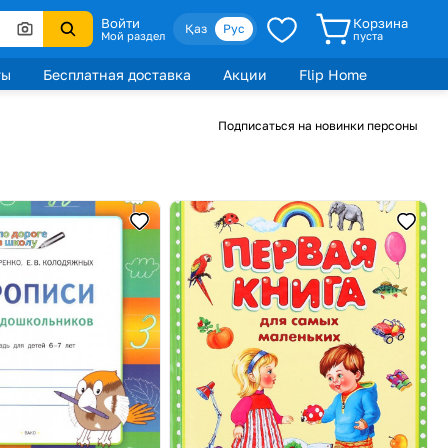
Войти
Корзина
Қаз
Рус
Мой раздел
пуста
ты
Бесплатная доставка
Акции
Flip Home
Подписаться на новинки персоны