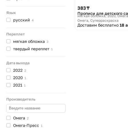
383 ₸
Язык
Прописи для детского с
мягкая обложка, 2020
Омега
русский
Омега, Суперраскраска
4
Доставим бесплатно
18 
Переплет
мягкая
обложка
3
твердый
переплет
1
Дата выхода
2022
2
2020
1
2021
1
Производитель
Омега
2
Омега-Пресс
1