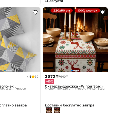
11 августа
3 872 ₸
4.5
39
7 040 ₸
-45%
волочек
Скатерть-дорожка «Winter Stag»
 см, 2 шт.
Унисон
хлопок, 50×220 см
Унисон, Winter Stag
есплатно
завтра
Доставим бесплатно
завтра