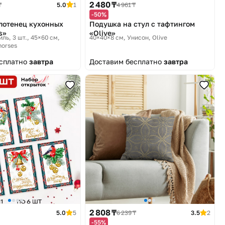
2 480 ₸
₸
5.0
1
4 961 ₸
-50%
лотенец кухонных
Подушка на стул с тафтингом
s»
«Olive»
иль, 3 шт., 45×60 см
40×40×8 см
Унисон, Olive
horses
есплатно
завтра
Доставим бесплатно
завтра
2 808 ₸
5.0
5
6 239 ₸
3.5
2
-55%