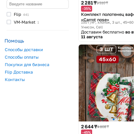
160
г/м²
2 281 ₸
2
3 510 ₸
-35%
163
г/м²
2
Комплект полотенец ва
Flip
441
420
г/м²
1
«Сarrot nose»
VM-Market
150 г/м², хлопок, 3 шт., 45×60
1
300
г/м²
1
Унисон, Cell
Доставим бесплатно
во 
380
г/м²
1
11 августа
Помощь
125
г/м²
1
85
г/м²
Способы доставки
1
290
г/м²
Способы оплаты
1
119
г/м²
Покупки для бизнеса
1
Flip Доставка
Контакты
2 644 ₸
4 808 ₸
-45%