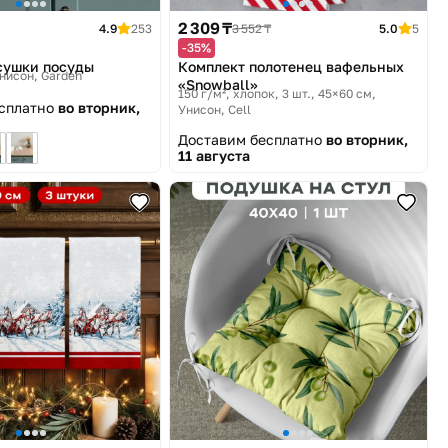
2 309 ₸
4.9
253
3 552 ₸
5.0
5
-35%
сушки посуды
Комплект полотенец вафельных
нисон, Garden
«Snowball»
150 г/м², хлопок, 3 шт., 45×60 см
есплатно
во вторник,
Унисон, Cell
Доставим бесплатно
во вторник,
11 августа