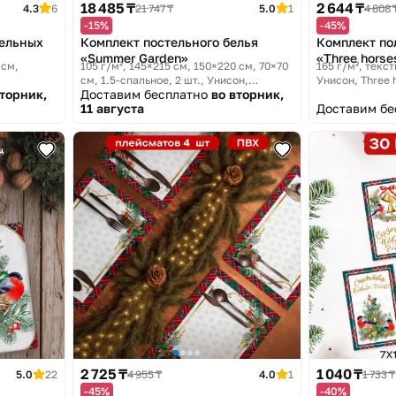
18 485 ₸
2 644 ₸
4.3
6
21 747 ₸
5.0
1
4 808 
-15%
-45%
фельных
Комплект постельного белья
Комплект по
«Summer Garden»
«Three horse
 см
105 г/м², 145×215 см, 150×220 см, 70×70
165 г/м², текст
см, 1.5-спальное, 2 шт.
Унисон,
Унисон, Three 
вторник,
Доставим бесплатно
во вторник,
Summer Garden
11 августа
Доставим б
2 725 ₸
1 040 ₸
5.0
22
4 955 ₸
4.0
1
1 733 ₸
-45%
-40%