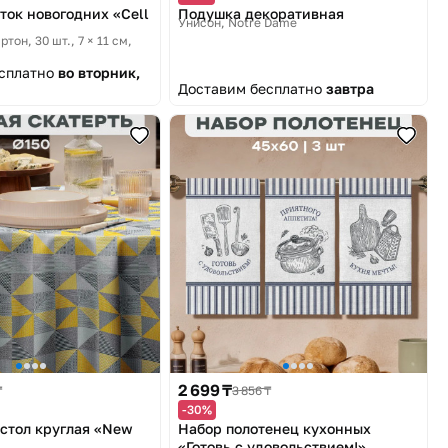
ток новогодних «Cell
Подушка декоративная
Унисон, Notre Dame
тон, 30 шт., 7 × 11 см
есплатно
во вторник,
Доставим бесплатно
завтра
2 699 ₸
₸
3 856 ₸
-30%
 стол круглая «New
Набор полотенец кухонных
«Готовь с удовольствием!»