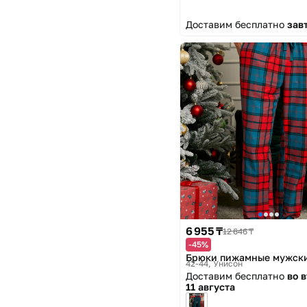
Доставим бесплатно
зав
6 955 ₸
12 646 ₸
-45%
Брюки пижамные мужск
42-44
Унисон
Доставим бесплатно
во 
11 августа