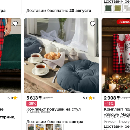
Доставим б
тра
Доставим бесплатно
20 августа
5 613 ₸
2 908 ₸
5.0
1
8 635 ₸
5.0
10
5 288 
-35%
-45%
ие
Комплект подушек на стул
Комплект по
Унисон, Basic
«Snowy Magi
вторник,
150 г/м², текст
Доставим бесплатно
завтра
Унисон, Snowy
Доставим б