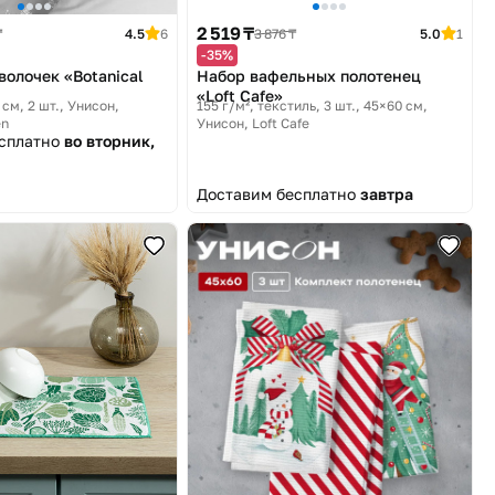
2 519 ₸
₸
4.5
6
3 876 ₸
5.0
1
-35%
волочек «Botanical
Набор вафельных полотенец
«Loft Cafe»
 см, 2 шт.
Унисон,
155 г/м², текстиль, 3 шт., 45×60 см
en
Унисон, Loft Cafe
есплатно
во вторник,
Доставим бесплатно
завтра