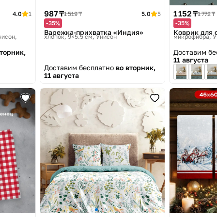
987 ₸
1 152 ₸
4.0
1
1 519 ₸
5.0
5
1 772 ₸
-35%
-35%
Варежка-прихватка «Индия»
Коврик для 
нисон,
хлопок, 9×5.5 см
Унисон
микрофибра
У
вторник,
Доставим б
11 августа
Доставим бесплатно
во вторник,
11 августа