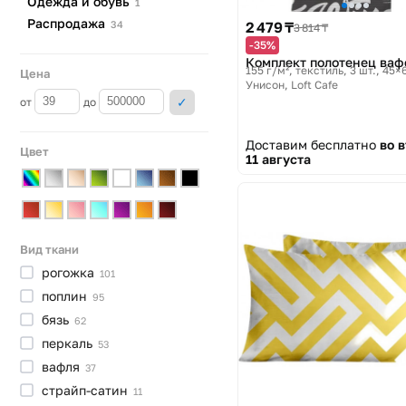
Одежда и
обувь
1
Распродажа
2 479 ₸
34
3 814 ₸
-35%
Комплект полотенец ва
155 г/м², текстиль, 3 шт., 45×
Цена
Унисон, Loft Cafe
от
до
Доставим бесплатно
во 
Цвет
11 августа
Вид ткани
рогожка
101
поплин
95
бязь
62
перкаль
53
вафля
37
страйп-сатин
11