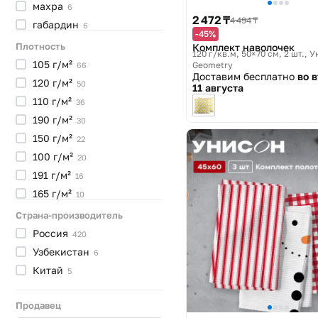
махра
6
2 472 ₸
4 494 ₸
габардин
6
-45%
велсофт
4
Плотность
Комплект наволочек
120 г/кв.м, 50×70 см, 2 шт.
У
сатин
3
105
г/м²
Geometry
66
Доставим бесплатно
во 
микрофибра
2
120
г/м²
50
11 августа
тик
2
110
г/м²
36
хлопок
1
190
г/м²
30
полисатин
1
150
г/м²
22
100
г/м²
20
191
г/м²
16
165
г/м²
10
130
г/м²
9
Страна-производитель
210
г/м²
7
Россия
420
115
г/м²
6
Узбекистан
6
155
г/м²
6
Китай
5
400
г/м²
4
120
г/кв.м
Продавец
3