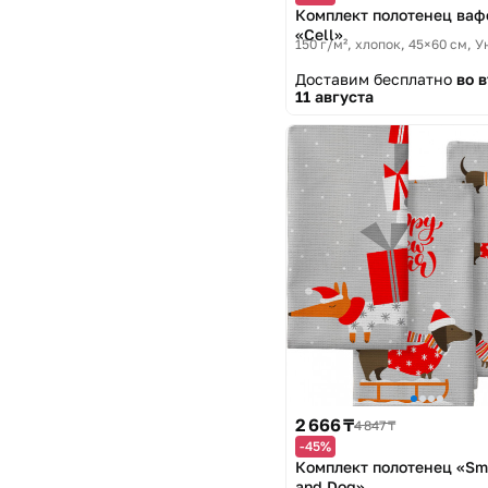
Комплект полотенец ва
«Cell»
150 г/м², хлопок, 45×60 см
У
Доставим бесплатно
во 
11 августа
2 666 ₸
4 847 ₸
-45%
Комплект полотенец «Sm
and Dog»