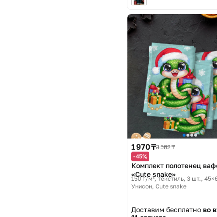
1 970 ₸
3 582 ₸
-45%
Комплект полотенец ва
«Cute snake»
150 г/м², текстиль, 3 шт., 45×
Унисон, Cute snake
Доставим бесплатно
во 