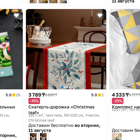
11 августа
3 789 ₸
4 333 ₸
5.0
28
6 890 ₸
5.0
2
5 777 ₸
-45%
-25%
фельных
Скатерть-дорожка «Сhristmas
Комплект на
120 г/м², 70×70
leaf»
60 см
191 г/м², текстиль, 50×220 см
Унисон,
Сhristmas leaf
Доставим бесплатно
во вторник,
11 августа
Доставим б
вторник,