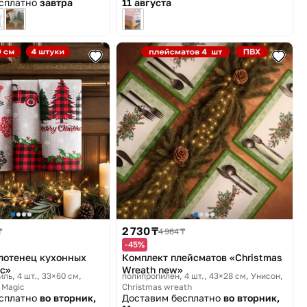
есплатно
завтра
11 августа
2 730 ₸
₸
4 964 ₸
-45%
лотенец кухонных
Комплект плейсматов «Christmas
c»
Wreath new»
иль, 4 шт., 33×60 см
полипропилен, 4 шт., 43×28 см
Унисон,
 Magic
Christmas wreath
есплатно
во вторник,
Доставим бесплатно
во вторник,