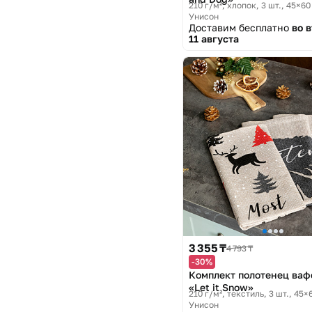
210 г/м², хлопок, 3 шт., 45×60
Унисон
Доставим бесплатно
во 
11 августа
3 355 ₸
4 793 ₸
-30%
Комплект полотенец ва
«Let it Snow»
210 г/м², текстиль, 3 шт., 45×
Унисон