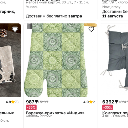
 см
мелованный картон, 30 шт., 7 × 11 см
191 г/м², хлоп
Унисон
New jersey
вторник,
Доставим б
Доставим бесплатно
завтра
11 августа
987 ₸
6 392 ₸
4.8
73
1 519 ₸
4.0
2
9 834 
-35%
-35%
фельных
Варежка-прихватка «Индия»
Комплект по
хлопок
Унисон
2 шт.
Унисон, 
60 см