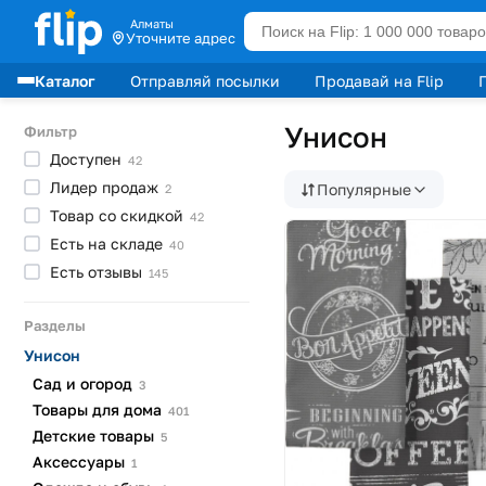
Алматы
Уточните адрес
Каталог
Отправляй посылки
Продавай на Flip
Лидеры продаж
Унисон
Фильтр
Доступен
42
Лидер
продаж
Популярные
2
Товар со
скидкой
42
Есть на
складе
40
Есть
отзывы
145
Разделы
Унисон
Сад и
огород
3
Товары для
дома
401
Детские
товары
5
Аксессуары
1