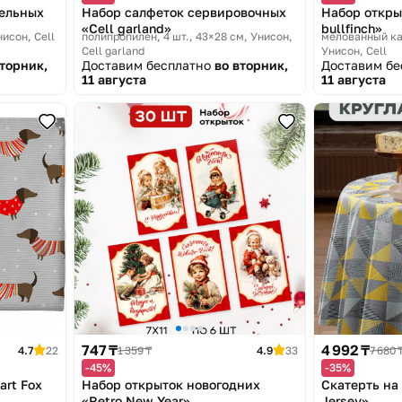
фельных
Набор салфеток сервировочных
Набор откры
«Cell garland»
bullfinch»
нисон, Cell
полипропилен, 4 шт., 43×28 см
Унисон,
мелованный кар
Cell garland
Унисон, Cell
вторник,
Доставим бесплатно
во вторник,
Доставим б
11 августа
11 августа
747 ₸
4 992 ₸
4.7
22
1 359 ₸
4.9
33
7 680 
-45%
-35%
art Fox
Набор открыток новогодних
Скатерть на
«Retro New Year»
Jersey»