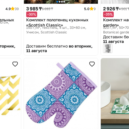
3 985 ₸
2 926 ₸
4.9
39
5 693 ₸
5.0
9
4 501 
-30%
-35%
фельных
Комплект полотенец кухонных
Комплект на
60 см
«Scottish Classic»
garden»
150 г/м², текстиль, 4 шт., 33×60 см
120 г/м², 50×70
Унисон, Scottish Classic
Botanical gard
Доставим б
11 августа
вторник,
Доставим бесплатно
во вторник,
11 августа