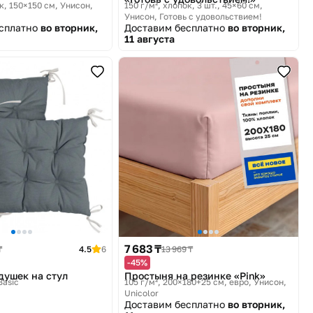
ок, 150×150 см
Унисон,
150 г/м², хлопок, 3 шт., 45×60 см
Унисон, Готовь с удовольствием!
есплатно
во вторник,
Доставим бесплатно
во вторник,
11 августа
7 683 ₸
₸
4.5
6
13 969 ₸
-45%
душек на стул
Простыня на резинке «Pink»
Basic
105 г/м², 200×180+25 см, евро
Унисон,
Unicolor
Доставим бесплатно
во вторник,