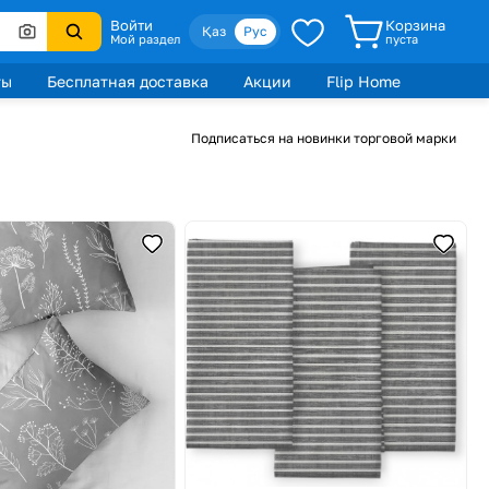
Войти
Корзина
Қаз
Рус
Мой раздел
пуста
ты
Бесплатная доставка
Акции
Flip Home
Подписаться на новинки торговой марки