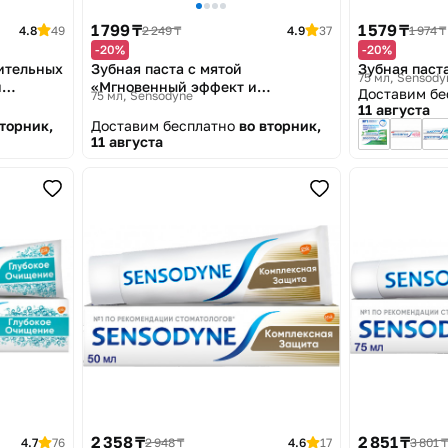
1 799 ₸
1 579 ₸
4.8
49
2 249 ₸
4.9
37
1 974 ₸
-20%
-20%
вительных
Зубная паста с мятой
Зубная паст
75 мл
Sensody
и
«Мгновенный эффект и
Доставим б
75 мл
Sensodyne
длительная защита»
11 августа
вторник,
Доставим бесплатно
во вторник,
11 августа
2 358 ₸
2 851 ₸
4.7
76
2 948 ₸
4.6
17
3 801 ₸