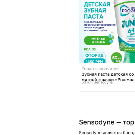
Товар закончился
Зубная паста детская со
мятной жвачки «Proэмаль
50 мл
Sensodyne
Sensodyne — тор
Sensodyne является брен