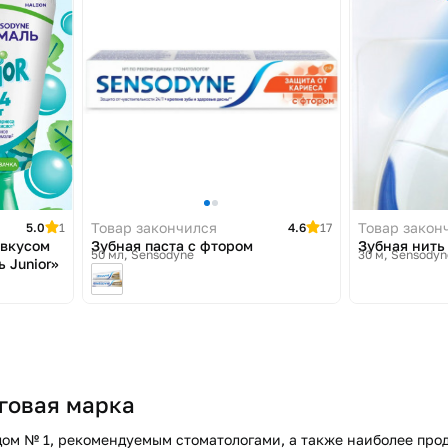
Товар закончился
Товар закон
5.0
1
4.6
17
 вкусом
Зубная паста с фтором
Зубная нить
50 мл
Sensodyne
30 м
Sensodyn
 Junior»
говая марка
дом № 1, рекомендуемым стоматологами, а также наиболее пр