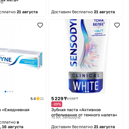
ne
есплатно
21 августа
Доставим бесплатно
21 августа
5 229 ₸
5.0
21
6 536 ₸
-20%
а «Eжедневная
Зубная паста «Активное
отбеливание от темного налета»
75 мл
Sensodyne
есплатно
в
 16 августа
Доставим бесплатно
21 августа