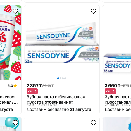
2 357 ₸
3 660 ₸
5.0
1
2 946 ₸
4 575 
-20%
-20%
 вкусом
Зубная паста отбеливающая
Зубная паст
roэмаль
«Экстра отбеливание»
«Восстановл
50 мл
Sensodyne
75 мл
Sensody
августа
Доставим бесплатно
21 августа
Доставим б