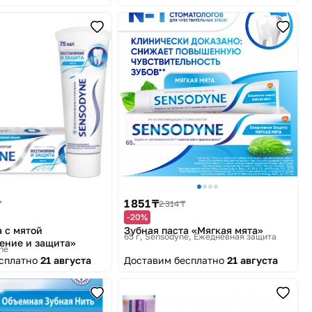
1 851 ₸
₸
2 314 ₸
-20%
а с мятой
Зубная паста «Мягкая мята»
65 г
Sensodyne, Ежедневная защита
ение и защита»
ne
есплатно
21 августа
Доставим бесплатно
21 августа