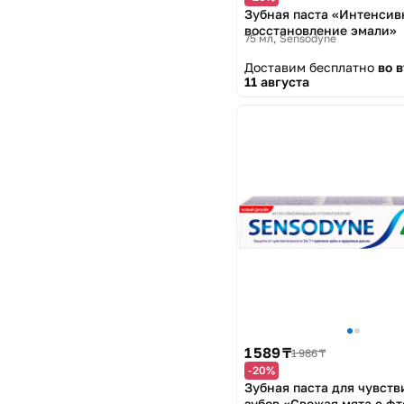
Зубная паста «Интенсив
восстановление эмали»
75 мл
Sensodyne
Доставим бесплатно
во 
11 августа
1 589 ₸
1 986 ₸
-20%
Зубная паста для чувст
зубов «Свежая мята с ф