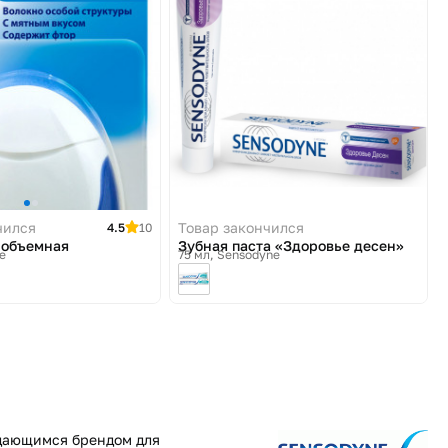
чился
Товар закончился
4.5
10
 объемная
Зубная паста «Здоровье десен»
e
75 мл
Sensodyne
одающимся брендом для