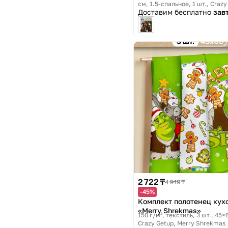
см, 1.5-спальное, 1 шт.
Crazy
Доставим бесплатно
зав
Grinch
2 722 ₸
4 949 ₸
-45%
Комплект полотенец кух
«Merry Shrekmas»
150 г/м², текстиль, 3 шт., 45×
Crazy Getup, Merry Shrekmas