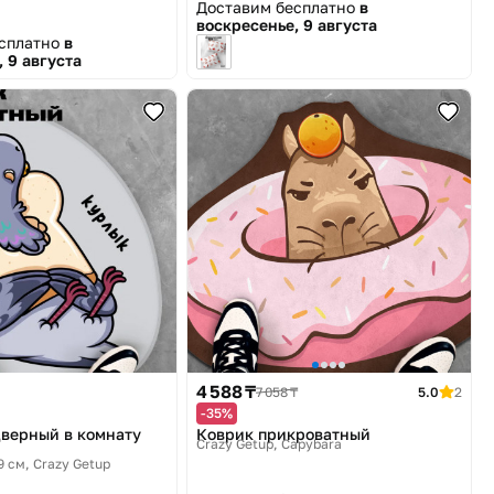
Доставим бесплатно
в
воскресенье, 9 августа
есплатно
в
 9 августа
4 588 ₸
7 058 ₸
5.0
2
-35%
верный в комнату
Коврик прикроватный
Crazy Getup, Capybara
9 см
Crazy Getup