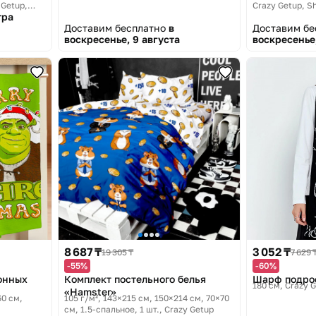
 Getup,
Crazy Getup, S
тра
Доставим бесплатно
в
Доставим б
воскресенье, 9 августа
воскресенье,
8 687 ₸
3 052 ₸
19 305 ₸
7 629 
-55%
-60%
онных
Комплект постельного белья
Шарф подро
180 см
Crazy 
«Hamster»
60 см
105 г/м², 143×215 см, 150×214 см, 70×70
см, 1.5-спальное, 1 шт.
Crazy Getup