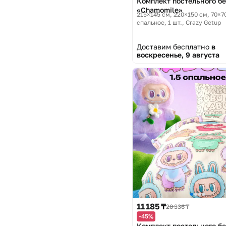
Комплект постельного б
«Chamomile»
215×145 см, 220×150 см, 70×70
спальное, 1 шт.
Crazy Getup
Доставим бесплатно
в
воскресенье, 9 августа
11 185 ₸
20 336 ₸
-45%
Комплект постельного б