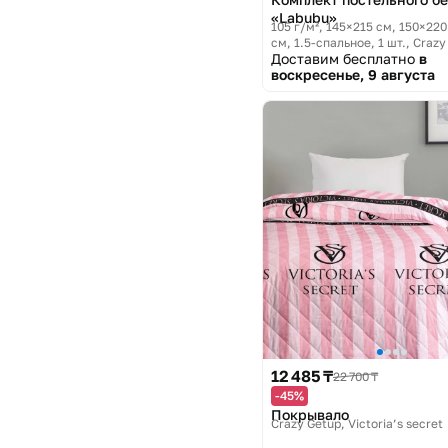
«Labubu»
105 г/м², 145×215 см, 150×220
см, 1.5-спальное, 1 шт.
Crazy
Доставим бесплатно
в
Labubu
воскресенье, 9 августа
12 485 ₸
22 700 ₸
-45%
Покрывало
Crazy Getup, Victoria’s secret