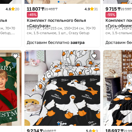
11 807 ₸
9 715 ₸
4.6
20
21 468 ₸
4.9
31
21 590
-45%
-55%
елья
Комплект постельного белья
Комплект по
«Capybara»
«Гусь-обним
см, 70×70
110 г/м², 143×215 см, 150×214 см, 70×70
105 г/м², 143×2
 Getup,
см, 1.5-спальное, 1 шт.
Crazy Getup
см, 1.5-спально
Гусь-обнимусь
Доставим бесплатно
завтра
Доставим б
9 234 ₸
18 697 ₸
10 863 ₸
5.0
3
21 99