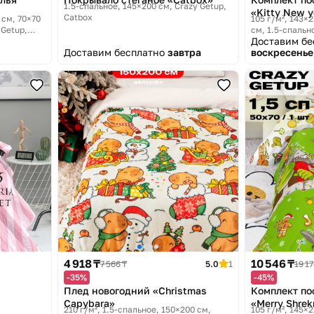
1.5-спальное, 145×200 см
Crazy Getup,
«Kitty New y
Catbox
 см, 70×70
105 г/м², 143×
 Getup,
см, 1.5-спально
Доставим б
Hello kitty
Доставим бесплатно
завтра
воскресенье,
4 918 ₸
10 546 ₸
7 566 ₸
5.0
1
19 17
-35%
-45%
Плед новогодний «Christmas
Комплект по
Capybara»
«Merry Shre
210 г/м², 1.5-спальное, 150×200 см
105 г/м², 145×