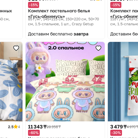
-15%
-15%
онных
Комплект постельного белья
Комплект по
«Гусь-обнимусь»
«Гусь-обним
60 см
85 г/м², 145×215 см, 150×220 см, 50×70
110 г/м², 143×2
см, 1.5-спальное, 1 шт.
Crazy Getup
см, 1.5-спально
Доставим бесплатно
завтра
Доставим б
11 343 ₸
3 479 ₸
2.5
4
28 358 ₸
4 970 
-60%
-30%