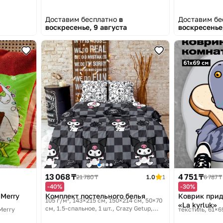
Доставим бесплатно
в
Доставим б
воскресенье, 9 августа
воскресенье,
13 068 ₸
4 751 ₸
21 780 ₸
1.0
1
6 787 ₸
-40%
-30%
Merry
Комплект постельного белья
Коврик прид
105 г/м², 143×215 см, 150×214 см, 50×70
«La kyrluk»
см, 1.5-спальное, 1 шт.
Crazy Getup,
Merry
текстиль, 61×6
Gothic Kuromi