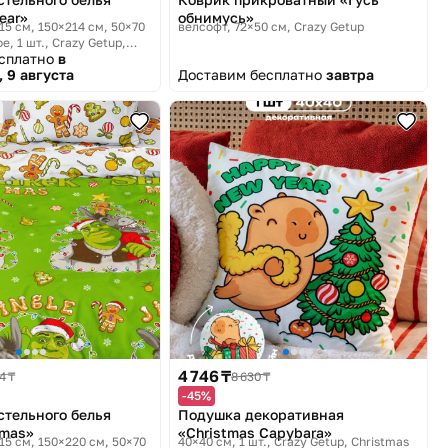
ear»
обнимусь»
215 см, 150×214 см, 50×70
велсофт, 72×50 см
Crazy Getup
е, 1 шт.
Crazy Getup,
есплатно
в
 9 августа
Доставим бесплатно
завтра
4 746 ₸
4 ₸
8 630 ₸
-45%
стельного белья
Подушка декоративная
kmas»
«Christmas Capybara»
215 см, 150×220 см, 50×70
40×40 см, 1 шт.
Crazy Getup, Christmas