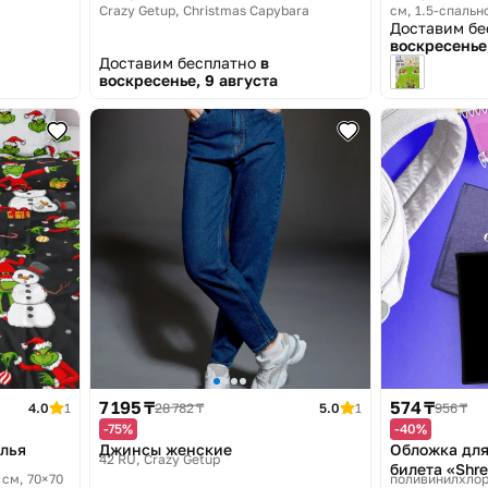
Crazy Getup, Christmas Capybara
см, 1.5-спально
Доставим б
Merry Shrekma
воскресенье,
Доставим бесплатно
в
воскресенье, 9 августа
7 195 ₸
574 ₸
4.0
1
28 782 ₸
5.0
1
956 ₸
-75%
-40%
елья
Джинсы женские
Обложка для
42 RU
Crazy Getup
билета «Shr
 см, 70×70
поливинилхлори