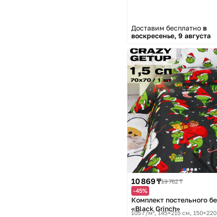
Доставим бесплатно
в
воскресенье, 9 августа
10 869 ₸
19 762 ₸
-45%
Комплект постельного б
«Black Grinch»
105 г/м², 145×215 см, 150×220