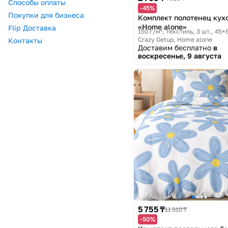
Способы оплаты
-45%
Покупки для бизнеса
Комплект полотенец кух
«Home alone»
Flip Доставка
150 г/м², текстиль, 3 шт., 45×
Crazy Getup, Home alone
Контакты
Доставим бесплатно
в
воскресенье, 9 августа
5 755 ₸
11 510 ₸
-50%