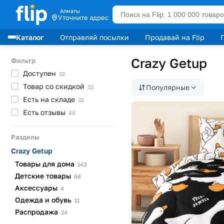
Алматы
Уточните адрес
Каталог
Отправляй посылки
Продавай на Flip
Лидеры продаж
Crazy Getup
Фильтр
Доступен
32
Товар со
скидкой
Популярные
32
Есть на
складе
32
Есть
отзывы
49
Разделы
Crazy Getup
Товары для
дома
143
Детские
товары
66
Аксессуары
4
Одежда и
обувь
11
Распродажа
24