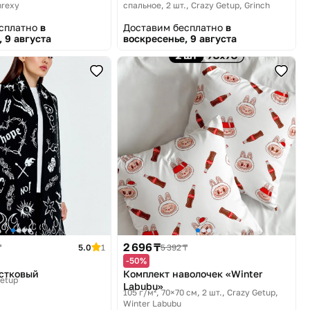
hrexy
спальное, 2 шт.
Crazy Getup, Grinch
есплатно
в
Доставим бесплатно
в
 9 августа
воскресенье, 9 августа
2 696 ₸
₸
5.0
1
5 392 ₸
-50%
стковый
Комплект наволочек «Winter
Getup
Labubu»
105 г/м², 70×70 см, 2 шт.
Crazy Getup,
Winter Labubu