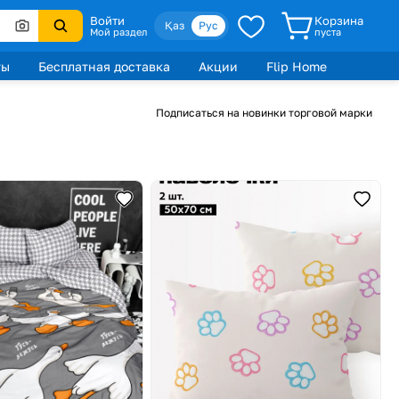
Войти
Корзина
Қаз
Рус
Мой раздел
пуста
ты
Бесплатная доставка
Акции
Flip Home
Подписаться на новинки торговой марки