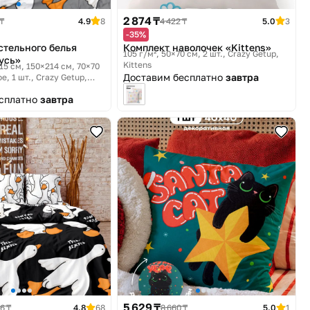
2 874 ₸
 ₸
4.9
8
4 422 ₸
5.0
3
-35%
стельного белья
Комплект наволочек «Kittens»
105 г/м², 50×70 см, 2 шт.
Crazy Getup,
усь»
Kittens
15 см, 150×214 см, 70×70
Доставим бесплатно
завтра
е, 1 шт.
Crazy Getup,
есплатно
завтра
5 629 ₸
6 ₸
4.8
68
8 660 ₸
5.0
1