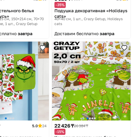
-35%
стельного белья
Подушка декоративная «Holidays
усь»
cats»
15 см, 150×214 см, 70×70
40×40 см, 1 шт.
Crazy Getup, Holidays
е, 1 шт.
Crazy Getup
cats
есплатно
завтра
Доставим бесплатно
завтра
22 426 ₸
₸
5.0
24
26 384 ₸
-15%