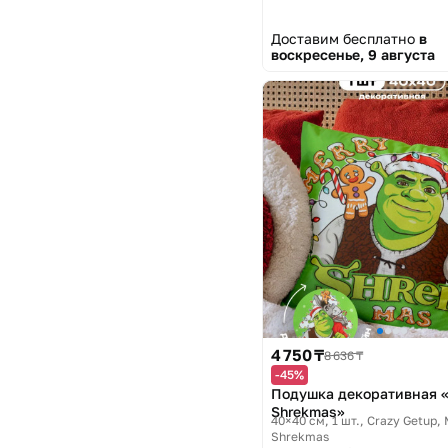
Доставим бесплатно
в
воскресенье, 9 августа
4 750 ₸
8 636 ₸
-45%
Подушка декоративная «
Shrekmas»
40×40 см, 1 шт.
Crazy Getup, 
Shrekmas