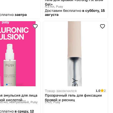
Gel»
4.5 мл
Pusy
Доставим бесплатно
в субботу, 15
есплатно
завтра
августа
Товар закончился
1.0
2
я эмульсия для лица
Прозрачный гель для фиксации
вой кислотой
бровей и ресниц
 50 мл, нейтральный
Pusy
5 мл
Pusy
Emulsion»
есплатно
в среду, 12