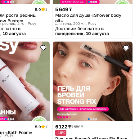
5 649 ₸
5.0
1
ля роста ресниц
Масло для душа «Shower body
row Buster»
oil»
я ресниц, 2 мл
Pusy
для тела, 200 мл
Pusy
есплатно
в
Доставим бесплатно
в
, 10 августа
понедельник, 10 августа
6 122 ₸
5.0
1
7 550 ₸
нн «Bath Foam»
-19%
мл
Pusy
Гель для бровей «Strong Fix Brow