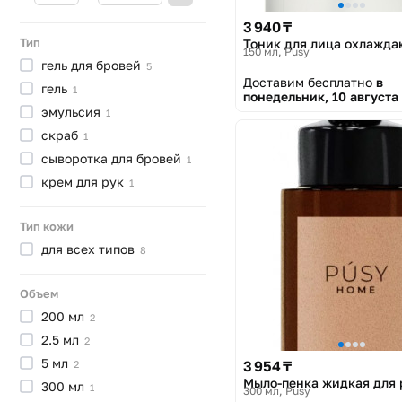
3 940 ₸
Тип
Тоник для лица охлажд
150 мл
Pusy
гель для
бровей
5
Доставим бесплатно
в
гель
1
понедельник, 10 августа
эмульсия
1
скраб
1
сыворотка для
бровей
1
крем для
рук
1
Тип кожи
для всех
типов
8
Объем
200
мл
2
2.5
мл
2
5
мл
3 954 ₸
2
Мыло-пенка жидкая для 
300
мл
1
300 мл
Pusy