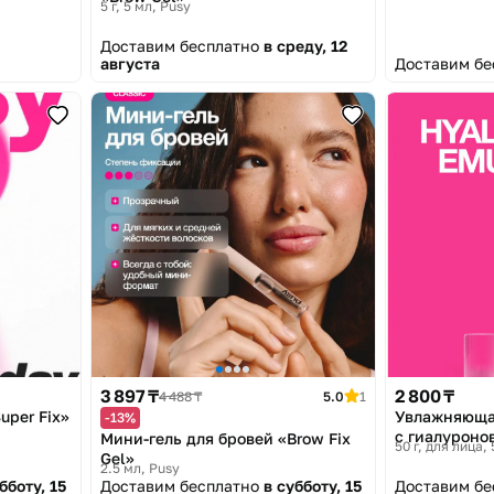
5 г, 5 мл
Pusy
Доставим бесплатно
в среду, 12
августа
Доставим б
3 897 ₸
2 800 ₸
4 488 ₸
5.0
1
uper Fix»
Увлажняюща
-13%
с гиалуроно
Мини-гель для бровей «Brow Fix
50 г, для лица,
«Hyaluronic 
Gel»
2.5 мл
Pusy
бботу, 15
Доставим бесплатно
в субботу, 15
Доставим б