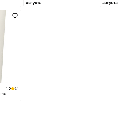
августа
августа
4.0
14
am»