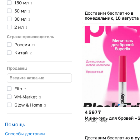
150
мл
1
50
мл
1
Доставим бесплатно
в
понедельник, 10 августа
30
мл
1
2
мл
1
4.5
мл
1
Страна-производитель
Россия
11
Китай
2
Продавец
Flip
7
VM-Market
3
Glow &
Home
3
4 597 ₸
Мини-гель для бровей «S
2.5 мл
Pusy
Помощь
Способы доставки
Доставим бесплатно
в су