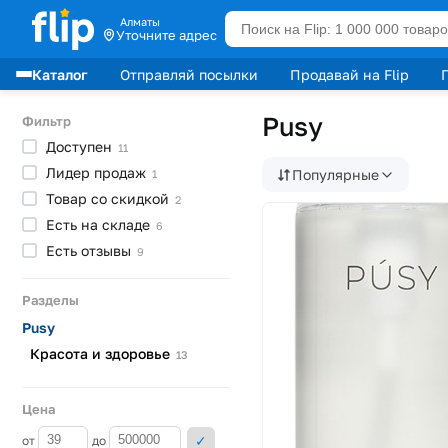
Алматы
Уточните адрес
Каталог
Отправляй посылки
Продавай на Flip
Лидеры продаж
Pusy
Фильтр
Доступен
11
Лидер
продаж
Популярные
1
Товар со
скидкой
2
Есть на
складе
6
Есть
отзывы
9
Разделы
Pusy
Красота и
здоровье
13
Цена
от
до