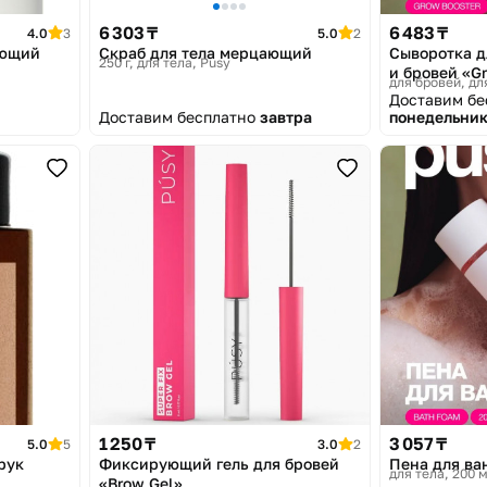
6 303 ₸
6 483 ₸
4.0
3
5.0
2
ающий
Скраб для тела мерцающий
Сыворотка д
250 г, для тела
Pusy
и бровей «G
для бровей, дл
Доставим б
Доставим бесплатно
завтра
понедельник
1 250 ₸
3 057 ₸
5.0
5
3.0
2
рук
Фиксирующий гель для бровей
Пена для ва
для тела, 200 
«Brow Gel»