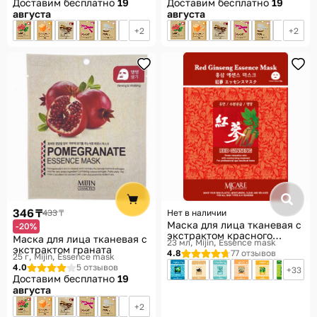
Доставим бесплатно
19
Доставим бесплатно
19
августа
августа
2
2
346 ₸
433 ₸
Нет в наличии
Маска для лица тканевая с
-20%
экстрактом красного
Маска для лица тканевая с
23 мл
Mijin, Essence mask
женьшеня
экстрактом граната
4.8
77 отзывов
25 г
Mijin, Essence mask
4.0
5 отзывов
33
Доставим бесплатно
19
августа
2