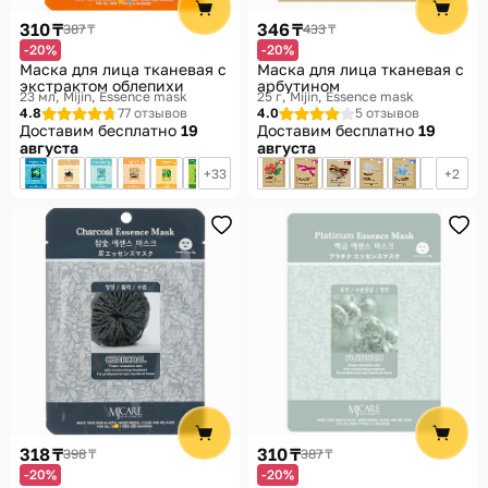
310 ₸
346 ₸
387 ₸
433 ₸
-20%
-20%
Маска для лица тканевая с
Маска для лица тканевая с
экстрактом облепихи
арбутином
23 мл
Mijin, Essence mask
25 г
Mijin, Essence mask
4.8
77 отзывов
4.0
5 отзывов
Доставим бесплатно
19
Доставим бесплатно
19
августа
августа
33
2
318 ₸
310 ₸
398 ₸
387 ₸
-20%
-20%