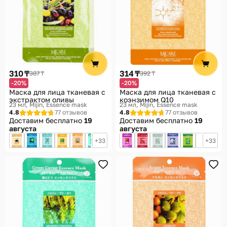
310 ₸
314 ₸
387 ₸
392 ₸
-20%
-20%
Маска для лица тканевая с
Маска для лица тканевая с
экстрактом оливы
коэнзимом Q10
23 мл
Mijin, Essence mask
23 мл
Mijin, Essence mask
4.8
77 отзывов
4.8
77 отзывов
Доставим бесплатно
19
Доставим бесплатно
19
августа
августа
33
33