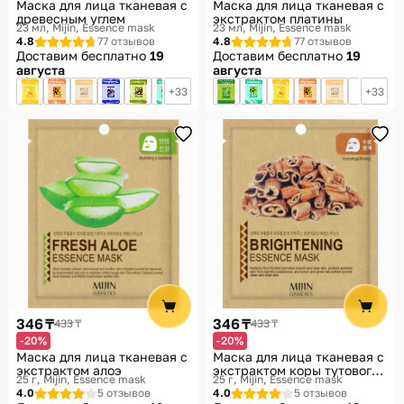
Маска для лица тканевая с
Маска для лица тканевая с
древесным углем
экстрактом платины
23 мл
Mijin, Essence mask
23 мл
Mijin, Essence mask
4.8
77 отзывов
4.8
77 отзывов
Доставим бесплатно
19
Доставим бесплатно
19
августа
августа
33
33
346 ₸
346 ₸
433 ₸
433 ₸
-20%
-20%
Маска для лица тканевая c
Маска для лица тканевая с
экстрактом алоэ
экстрактом коры тутового
25 г
Mijin, Essence mask
25 г
Mijin, Essence mask
дерева
4.0
5 отзывов
4.0
5 отзывов