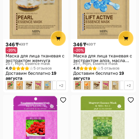
346 ₸
346 ₸
433 ₸
433 ₸
-20%
-20%
Маска для лица тканевая с
Маска для лица тканевая с
экстрактом жемчуга
экстрактом алоэ, масла
25 г
Mijin, Essence mask
25 г
Mijin, Essence mask
ши, жожоба
4.0
5 отзывов
4.0
5 отзывов
Доставим бесплатно
19
Доставим бесплатно
19
августа
августа
2
2