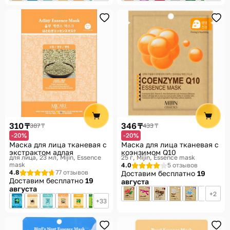
310 ₸
346 ₸
387 ₸
433 ₸
-20%
-20%
Маска для лица тканевая с
Маска для лица тканевая с
экстрактом адлая
коэнзимом Q10
для лица, 23 мл
Mijin, Essence
25 г
Mijin, Essence mask
mask
4.0
5 отзывов
4.8
77 отзывов
Доставим бесплатно
19
Доставим бесплатно
19
августа
августа
2
33