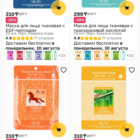
Помощь
310 ₸
299 ₸
387 ₸
374 ₸
Способы доставки
-20%
-20%
Маска для лица тканевая с
Маска для лица тканевая с
Способы оплаты
EGF-пептидом
гиалуроновой кислотой
23 мл
Mijin, Essence mask
23 мл
Mijin, Essence mask
4.8
77 отзывов
4.8
77 отзывов
Доставим бесплатно
в
Доставим бесплатно
в
понедельник, 10 августа
понедельник, 10 августа
33
33
310 ₸
310 ₸
387 ₸
387 ₸