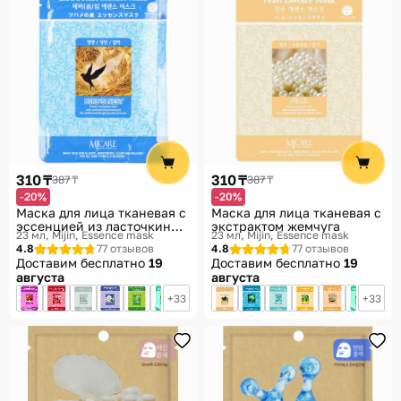
310 ₸
310 ₸
387 ₸
387 ₸
-20%
-20%
Маска для лица тканевая с
Маска для лица тканевая с
эссенцией из ласточкиных
экстрактом жемчуга
23 мл
Mijin, Essence mask
23 мл
Mijin, Essence mask
гнезд
4.8
77 отзывов
4.8
77 отзывов
Доставим бесплатно
19
Доставим бесплатно
19
августа
августа
33
33