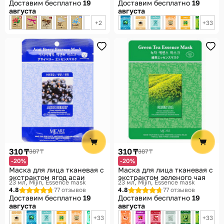
Доставим бесплатно
19
Доставим бесплатно
19
августа
августа
2
33
310 ₸
310 ₸
387 ₸
387 ₸
-20%
-20%
Маска для лица тканевая с
Маска для лица тканевая с
экстрактом ягод асаи
экстрактом зеленого чая
23 мл
Mijin, Essence mask
23 мл
Mijin, Essence mask
4.8
77 отзывов
4.8
77 отзывов
Доставим бесплатно
19
Доставим бесплатно
19
августа
августа
33
33