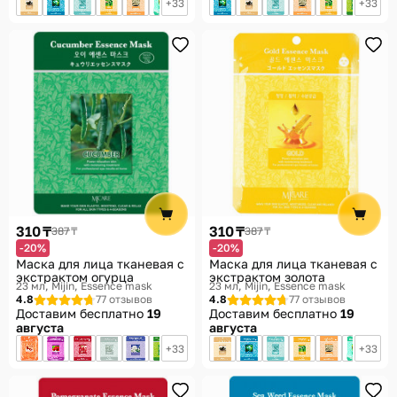
33
33
310 ₸
310 ₸
387 ₸
387 ₸
-20%
-20%
Маска для лица тканевая с
Маска для лица тканевая с
экстрактом огурца
экстрактом золота
23 мл
Mijin, Essence mask
23 мл
Mijin, Essence mask
4.8
77 отзывов
4.8
77 отзывов
Доставим бесплатно
19
Доставим бесплатно
19
августа
августа
33
33