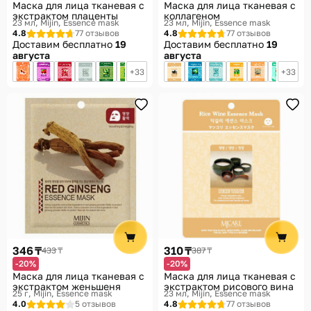
Маска для лица тканевая с
Маска для лица тканевая с
экстрактом плаценты
коллагеном
23 мл
Mijin, Essence mask
23 мл
Mijin, Essence mask
4.8
77 отзывов
4.8
77 отзывов
Доставим бесплатно
19
Доставим бесплатно
19
августа
августа
33
33
346 ₸
310 ₸
433 ₸
387 ₸
-20%
-20%
Маска для лица тканевая с
Маска для лица тканевая с
экстрактом женьшеня
экстрактом рисового вина
25 г
Mijin, Essence mask
23 мл
Mijin, Essence mask
4.0
5 отзывов
4.8
77 отзывов