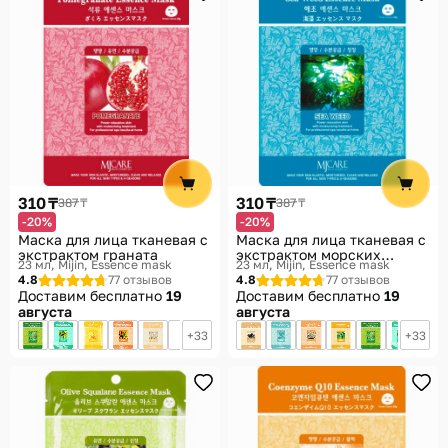
310 ₸
310 ₸
387 ₸
387 ₸
-20%
-20%
Маска для лица тканевая с
Маска для лица тканевая с
экстрактом граната
экстрактом морских
23 мл
Mijin, Essence mask
23 мл
Mijin, Essence mask
водорослей
4.8
77 отзывов
4.8
77 отзывов
Доставим бесплатно
19
Доставим бесплатно
19
августа
августа
33
33