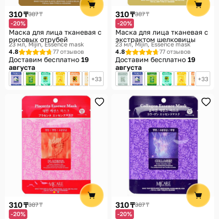
310 ₸
310 ₸
387 ₸
387 ₸
-20%
-20%
Маска для лица тканевая с
Маска для лица тканевая с
рисовых отрубей
экстрактом шелковицы
23 мл
Mijin, Essence mask
23 мл
Mijin, Essence mask
4.8
77 отзывов
4.8
77 отзывов
Доставим бесплатно
19
Доставим бесплатно
19
августа
августа
33
33
310 ₸
310 ₸
387 ₸
387 ₸
-20%
-20%