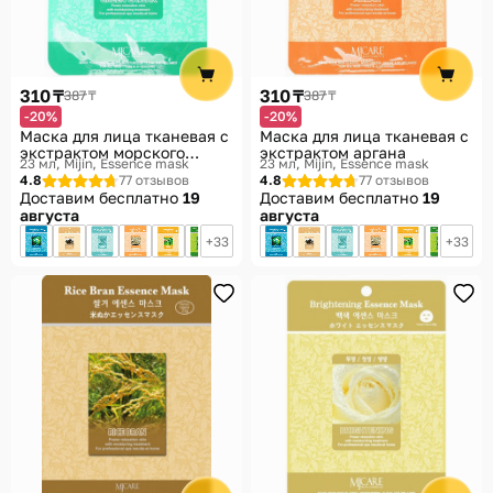
310 ₸
310 ₸
387 ₸
387 ₸
-20%
-20%
Маска для лица тканевая с
Маска для лица тканевая с
экстрактом морского
экстрактом аргана
23 мл
Mijin, Essence mask
23 мл
Mijin, Essence mask
винограда
4.8
77 отзывов
4.8
77 отзывов
Доставим бесплатно
19
Доставим бесплатно
19
августа
августа
33
33