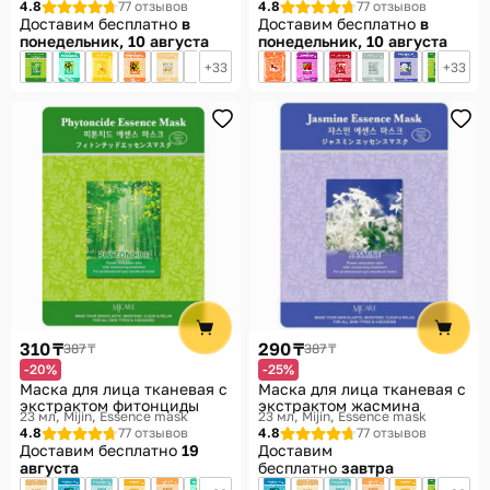
4.8
77 отзывов
4.8
77 отзывов
Доставим бесплатно
в
Доставим бесплатно
в
понедельник, 10 августа
понедельник, 10 августа
33
33
310 ₸
290 ₸
387 ₸
387 ₸
-20%
-25%
Маска для лица тканевая с
Маска для лица тканевая с
экстрактом фитонциды
экстрактом жасмина
23 мл
Mijin, Essence mask
23 мл
Mijin, Essence mask
4.8
77 отзывов
4.8
77 отзывов
Доставим бесплатно
19
Доставим
августа
бесплатно
завтра