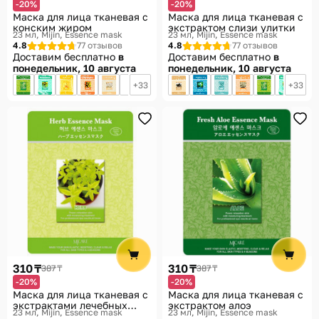
-20%
-20%
Маска для лица тканевая с
Маска для лица тканевая с
конским жиром
экстрактом слизи улитки
23 мл
Mijin, Essence mask
23 мл
Mijin, Essence mask
4.8
77 отзывов
4.8
77 отзывов
Доставим бесплатно
в
Доставим бесплатно
в
понедельник, 10 августа
понедельник, 10 августа
33
33
310 ₸
310 ₸
387 ₸
387 ₸
-20%
-20%
Маска для лица тканевая с
Маска для лица тканевая с
экстрактами лечебных
экстрактом алоэ
23 мл
Mijin, Essence mask
23 мл
Mijin, Essence mask
трав