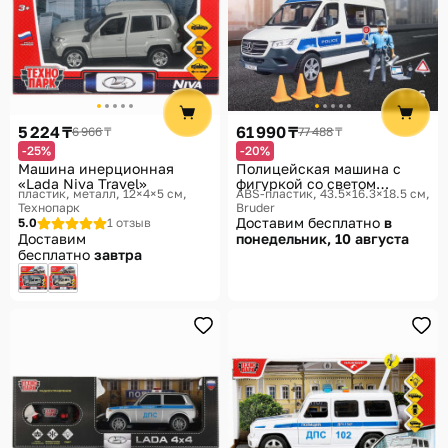
5 224 ₸
61 990 ₸
6 966 ₸
77 488 ₸
-25%
-20%
Машина инерционная
Полицейская машина с
«Lada Niva Travel»
фигуркой со светом
пластик, металл, 12×4×5 см
ABS-пластик, 43.5×16.3×18.5 см
и звуком «Mercedes-Benz
Технопарк
Bruder
Sprinter»
Доставим бесплатно
в
5.0
1 отзыв
Доставим
понедельник, 10 августа
бесплатно
завтра