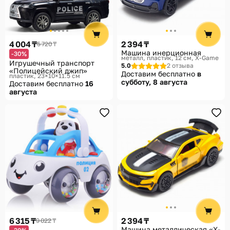
4 004 ₸
2 394 ₸
5 720 ₸
Машина инерционная
-30%
металл, пластик, 12 см
X-Game
Игрушечный транспорт
5.0
2 отзыва
«Полицейский джип»
Доставим бесплатно
в
пластик, 23×10×11.5 см
субботу, 8 августа
Доставим бесплатно
16
августа
6 315 ₸
2 394 ₸
9 022 ₸
Машина металлическая «X-