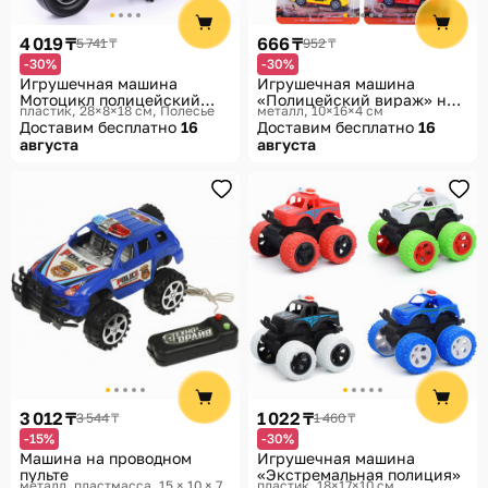
Помощь
4 019 ₸
666 ₸
5 741 ₸
952 ₸
Способы доставки
-30%
-30%
Игрушечная машина
Игрушечная машина
Способы оплаты
Мотоцикл полицейский
«Полицейский вираж» на
пластик, 28×8×18 см
Полесье
металл, 10×16×4 см
Харлей
листе
Доставим бесплатно
16
Доставим бесплатно
16
августа
августа
3 012 ₸
1 022 ₸
3 544 ₸
1 460 ₸
-15%
-30%
Машина на проводном
Игрушечная машина
пульте
«Экстремальная полиция»
металл, пластмасса, 15 × 10 × 7
пластик, 18×17×10 см