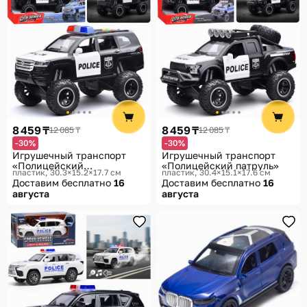
8 459 ₸
8 459 ₸
12 085 ₸
12 085 ₸
-30%
-30%
Игрушечный транспорт
Игрушечный транспорт
«Полицейский
«Полицейский патруль»
пластик, 30.3×15.2×17.7 см
пластик, 30.4×15.1×17.6 см
внедорожник»
Доставим бесплатно
16
Доставим бесплатно
16
августа
августа