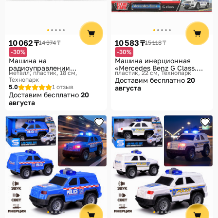
10 062 ₸
10 583 ₸
14 374 ₸
15 118 ₸
-30%
-30%
Машина на
Машина инерционная
радиоуправлении
«Mercedes Benz G Class.
металл, пластик, 18 см
пластик, 22 см
Технопарк
«Полиция»
Полиция»
Технопарк
Доставим бесплатно
20
5.0
1 отзыв
августа
Доставим бесплатно
20
августа