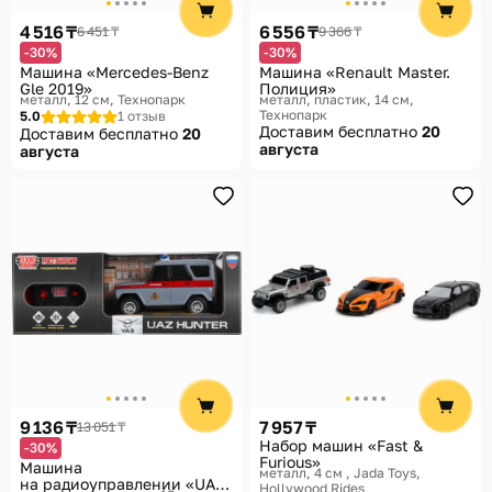
4 516 ₸
6 556 ₸
6 451 ₸
9 366 ₸
-30%
-30%
Машина «Mercedes-Benz
Машина «Renault Master.
Gle 2019»
Полиция»
металл, 12 см
Технопарк
металл, пластик, 14 см
Технопарк
5.0
1 отзыв
Доставим бесплатно
20
Доставим бесплатно
20
августа
августа
9 136 ₸
7 957 ₸
13 051 ₸
Набор машин «Fast &
-30%
Furious»
Машина
металл, 4 см
Jada Toys,
на радиоуправлении «UAZ
Hollywood Rides