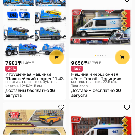
7 981 ₸
9 656 ₸
11 401 ₸
13 795 ₸
-30%
-30%
Игрушечная машинка
Машина инерционная
"Полицейский прицеп" 1 43
«Ford Transit. Полиция»
пластик, полиэстер, бумага,
металл, пластик, 22,5 см
картон, 12×53×15 см
Технопарк
Доставим бесплатно
16
Доставим бесплатно
20
августа
августа