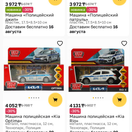
3 972 ₸
3 972 ₸
5 674 ₸
5 674 ₸
новинка
-30%
новинка
-30%
Машина «Полицейский
Машина «Полицейский
джип»
патруль»
пластик, 17.5×8.5×10 см
пластик, 17.5×8.5×10 см
Доставим бесплатно
16
Доставим бесплатно
16
августа
августа
4 052 ₸
4 131 ₸
5 788 ₸
5 902 ₸
-30%
-30%
Машина полицейская «Kia
Машина полицейская «Kia
Optima»
Rio»
металл, пластмасса, 12 см
металл, пластмасса, 12 см
Технопарк, Полиция
Технопарк, Полиция