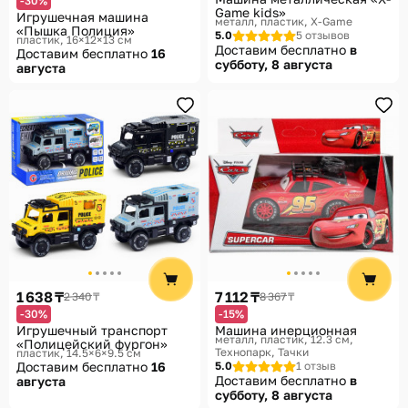
-30%
Game kids»
Игрушечная машина
металл, пластик
X-Game
«Пышка Полиция»
5.0
5 отзывов
пластик, 16×12×13 см
Доставим бесплатно
в
Доставим бесплатно
16
субботу, 8 августа
августа
1 638 ₸
7 112 ₸
2 340 ₸
8 367 ₸
-30%
-15%
Игрушечный транспорт
Машина инерционная
металл, пластик, 12.3 см
«Полицейский фургон»
Технопарк, Тачки
пластик, 14.5×6×9.5 см
Доставим бесплатно
16
5.0
1 отзыв
Доставим бесплатно
в
августа
субботу, 8 августа