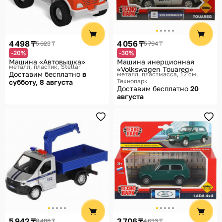
4 498 ₸
4 056 ₸
5 623 ₸
5 794 ₸
-20%
-30%
Машина «Автовышка»
Машина инерционная
металл, пластик
Stellar
«Volkswagen Touareg»
Доставим бесплатно
в
металл, пластмасса, 12 см
Технопарк
субботу, 8 августа
Доставим бесплатно
20
августа
5 942 ₸
3 706 ₸
8 488 ₸
4 633 ₸