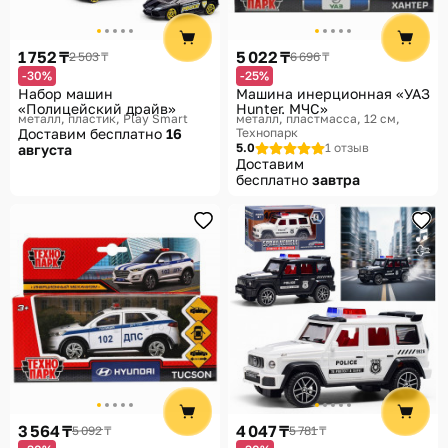
1 752 ₸
5 022 ₸
2 503 ₸
6 696 ₸
-30%
-25%
Набор машин
Машина инерционная «УАЗ
«Полицейский драйв»
Hunter. МЧС»
металл, пластик
Play Smart
металл, пластмасса, 12 см
Доставим бесплатно
16
Технопарк
5.0
1 отзыв
августа
Доставим
бесплатно
завтра
3 564 ₸
4 047 ₸
5 092 ₸
5 781 ₸