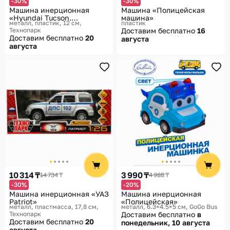
-30%
-30%
Машина инерционная
Машина «Полицейская
«Hyundai Tucson.
машина»
металл, пластик, 12 см
пластик
Полиция»
Технопарк
Доставим бесплатно
16
Доставим бесплатно
20
августа
августа
10 314 ₸
3 990 ₸
14 734 ₸
4 988 ₸
-30%
-20%
Машина инерционная «УАЗ
Машина инерционная
Patriot»
«Полицейская»
металл, пластмасса, 17,8 см
металл, 6.3×4.5×5 см
GoGo Bus
Технопарк
Доставим бесплатно
в
Доставим бесплатно
20
понедельник, 10 августа
августа