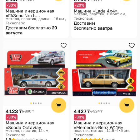
-30%
-20%
Машина инерционная
Машина «Lada 4x4»
металл, пластик, 10×5×5 см
«ГАЗель Next.
Технопарк
металл, пластик, длина — 16 см
Полицейский эвакуатор»
Доставим
Технопарк
Доставим бесплатно
20
бесплатно
завтра
августа
4 123 ₸
4 427 ₸
5 890 ₸
6 324 ₸
-30%
-30%
Машина инерционная
Машина инерционная
«Scoda Octavia»
«Mercedes-Benz W116»
металл, пластик, 12 см
пластик, металл, 12.5×4×5 см
Технопарк
Технопарк
1.0
1 отзыв
5.0
1 отзыв