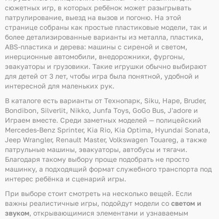
сюжетных игр, в которых ребёнок может разыгрывать
патрулирование, выезд на вызов и погоню. На этой
странице собраны как простые пластиковые модели, так и
более детализированные варианты из металла, пластика,
ABS-пластика и дерева: машины с сиреной и светом,
инерционные автомобили, внедорожники, фургоны,
эвакуаторы и грузовики. Такие игрушки обычно выбирают
для детей от 3 лет, чтобы игра была понятной, удобной и
интересной для маленьких рук.
В каталоге есть варианты от Технопарк, Siku, Hape, Bruder,
Bondibon, Silverlit, Nikko, Junfa Toys, GoGo Bus, J'adore и
Играем вместе. Среди заметных моделей — полицейский
Mercedes-Benz Sprinter, Kia Rio, Kia Optima, Hyundai Sonata,
Jeep Wrangler, Renault Master, Volkswagen Touareg, а также
патрульные машины, эвакуаторы, автобусы и тягачи.
Благодаря такому выбору проще подобрать не просто
машинку, а подходящий формат служебного транспорта под
интерес ребёнка и сценарий игры.
При выборе стоит смотреть на несколько вещей. Если
важны реалистичные игры, подойдут модели со
светом и
звуком
, открывающимися элементами и узнаваемым