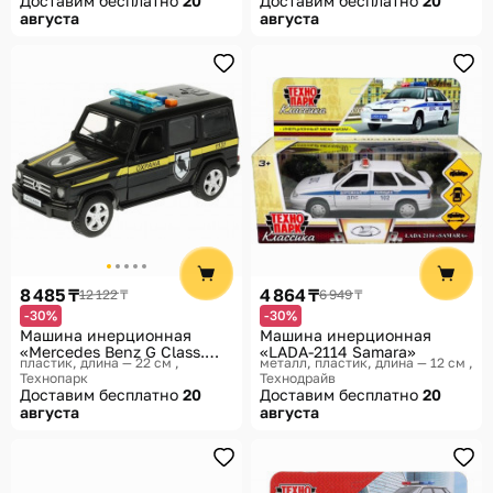
Доставим бесплатно
20
Доставим бесплатно
20
августа
августа
8 485 ₸
4 864 ₸
12 122 ₸
6 949 ₸
-30%
-30%
Машина инерционная
Машина инерционная
«Mercedes Benz G Class.
«LADA-2114 Samara»
пластик, длина — 22 см
металл, пластик, длина — 12 см
Охрана»
Технопарк
Технодрайв
Доставим бесплатно
20
Доставим бесплатно
20
августа
августа