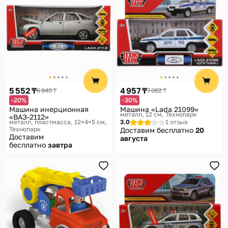
5 552 ₸
4 957 ₸
6 940 ₸
7 082 ₸
-20%
-30%
Машина инерционная
Машина «Lada 21099»
металл, 12 см
Технопарк
«ВАЗ-2112»
металл, пластмасса, 12×4×5 см
3.0
1 отзыв
Технопарк
Доставим бесплатно
20
Доставим
августа
бесплатно
завтра