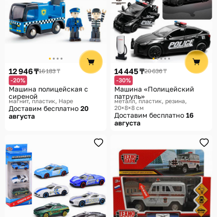
12 946 ₸
14 445 ₸
16 183 ₸
20 636 ₸
-20%
-30%
Машина полицейская с
Машина «Полицейский
сиреной
патруль»
магнит, пластик
Hape
металл, пластик, резина,
Доставим бесплатно
20
20×8×8 см
Доставим бесплатно
16
августа
августа