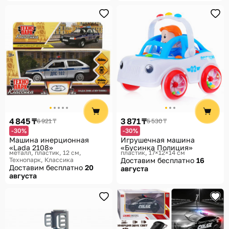
4 845 ₸
3 871 ₸
6 921 ₸
5 530 ₸
-30%
-30%
Машина инерционная
Игрушечная машина
«Lada 2108»
«Бусинка Полиция»
металл, пластик, 12 см
пластик, 17×12×14 см
Технопарк, Классика
Доставим бесплатно
16
Доставим бесплатно
20
августа
августа