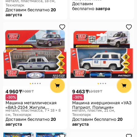
металл, пластмасса, 18 см
Hunter»
Доставим
Технопарк
бесплатно
завтра
Доставим бесплатно
20
августа
4 960 ₸
9 463 ₸
7 086 ₸
13 519 ₸
-30%
-30%
Машина металлическая
Машина инерционная «УАЗ
«ВАЗ-2104 Жигули
Патриот. Полиция»
металл, пластмасса, 7 × 18 × 8
металл, пластик, 21 см
Полиция»
см
Технопарк
Технопарк
Доставим бесплатно
20
Доставим бесплатно
20
августа
августа