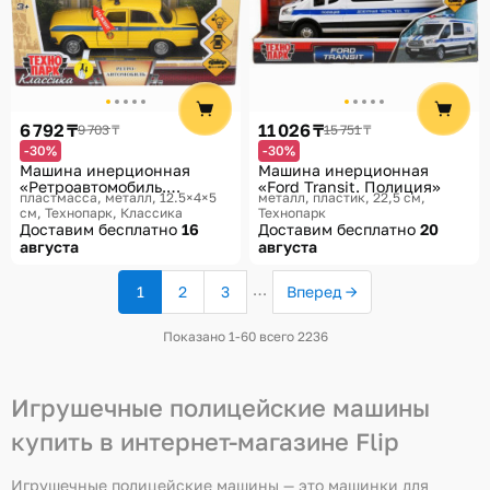
6 792 ₸
11 026 ₸
9 703 ₸
15 751 ₸
-30%
-30%
Машина инерционная
Машина инерционная
«Ретроавтомобиль.
«Ford Transit. Полиция»
пластмасса, металл, 12.5×4×5
металл, пластик, 22,5 см
Милиция»
см
Технопарк, Классика
Технопарк
Доставим бесплатно
16
Доставим бесплатно
20
августа
августа
…
1
2
3
Вперед →
(текущая
страница)
Показано 1-60 всего 2236
Игрушечные полицейские машины
купить в интернет-магазине Flip
Игрушечные полицейские машины — это машинки для