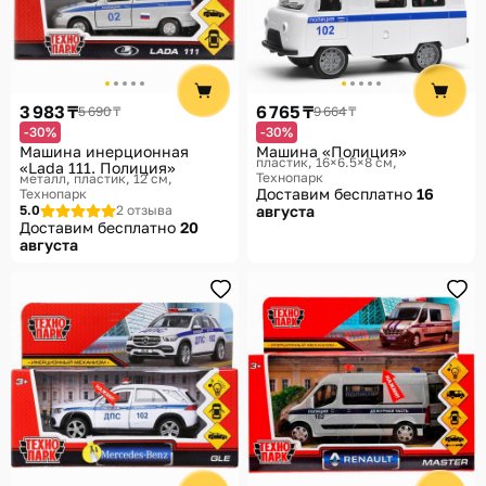
3 983 ₸
6 765 ₸
5 690 ₸
9 664 ₸
-30%
-30%
Машина инерционная
Машина «Полиция»
пластик, 16×6.5×8 см
«Lada 111. Полиция»
Технопарк
металл, пластик, 12 см
Доставим бесплатно
16
Технопарк
5.0
2 отзыва
августа
Доставим бесплатно
20
августа