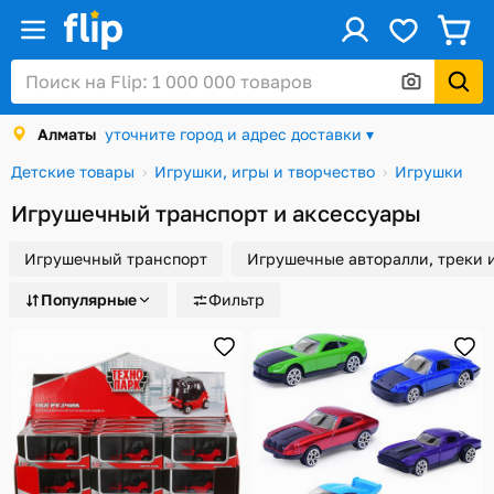
ус
Войти / Регистрация
Алматы
уточните город и адрес доставки ▾
Каталог
Детские товары
Игрушки, игры и творчество
Игрушки
Скидки и акции
Игрушечный транспорт и аксессуары
Подарочные карты
Игрушечный транспорт
Игрушечные авторалли, треки 
Заказы
Популярные
Фильтр
Посылки
Алматы
Корзина
Избранное
История просмотров