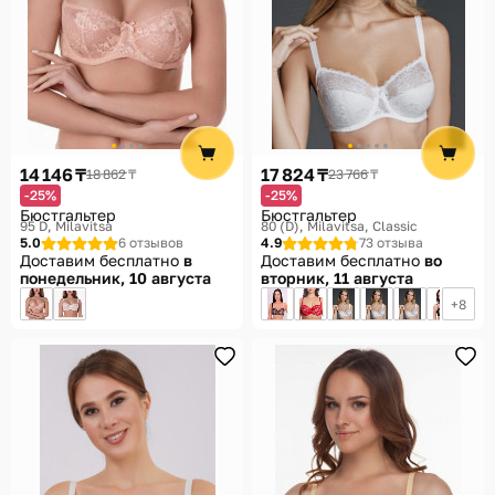
14 146 ₸
17 824 ₸
18 862 ₸
23 766 ₸
-25%
-25%
Бюстгальтер
Бюстгальтер
95 D
Milavitsa
80 (D)
Milavitsa, Classic
5.0
6 отзывов
4.9
73 отзыва
Доставим бесплатно
в
Доставим бесплатно
во
понедельник, 10 августа
вторник, 11 августа
8