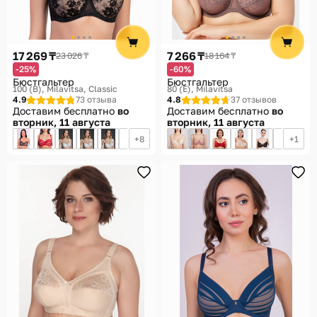
17 269 ₸
7 266 ₸
23 026 ₸
18 164 ₸
-25%
-60%
Бюстгальтер
Бюстгальтер
100 (B)
Milavitsa, Classic
80 (E)
Milavitsa
4.9
73 отзыва
4.8
37 отзывов
Доставим бесплатно
во
Доставим бесплатно
во
вторник, 11 августа
вторник, 11 августа
8
1