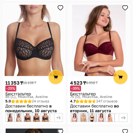
11 353 ₸
4 523 ₸
15 138 ₸
6 958 ₸
-25%
-35%
Бюстгальтер
Бюстгальтер
85 (C)
Milavitsa, Aveline
75 (D)
Milavitsa, Aveline
5.0
24 отзыва
4.7
247 отзывов
Доставим бесплатно
в
Доставим бесплатно
во
понедельник, 10 августа
вторник, 11 августа
5
9