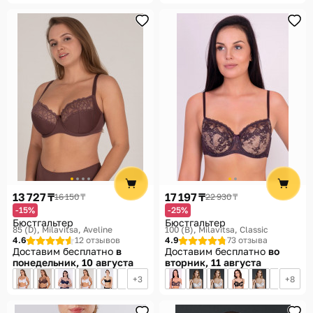
13 727 ₸
17 197 ₸
16 150 ₸
22 930 ₸
-15%
-25%
Бюстгальтер
Бюстгальтер
85 (D)
Milavitsa, Aveline
100 (B)
Milavitsa, Classic
4.6
12 отзывов
4.9
73 отзыва
Доставим бесплатно
в
Доставим бесплатно
во
понедельник, 10 августа
вторник, 11 августа
3
8