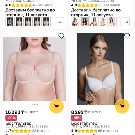
Milavitsa, Classic
75 (D)
Milavitsa, Aveline
4.8
45 отзывов
4.8
260 отзывов
Доставим бесплатно
во
Доставим бесплатно
во
вторник, 11 августа
вторник, 11 августа
4
14
16 293 ₸
8 292 ₸
20 366 ₸
15 076 ₸
-20%
-45%
Бюстгальтер
Бюстгальтер
85 (C)
Milavitsa, Classic
70 (F)
Milavitsa, Basic
4.7
23 отзыва
4.9
66 отзывов