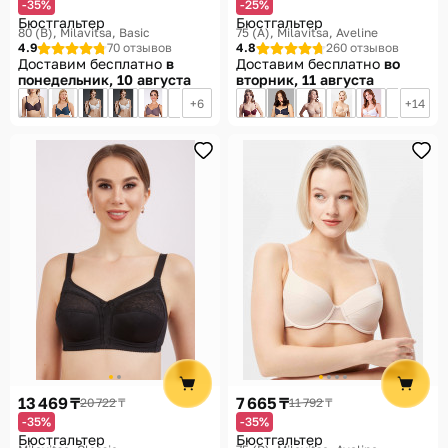
-35%
-25%
Бюстгальтер
Бюстгальтер
80 (B)
Milavitsa, Basic
75 (A)
Milavitsa, Aveline
4.9
70 отзывов
4.8
260 отзывов
Доставим бесплатно
в
Доставим бесплатно
во
понедельник, 10 августа
вторник, 11 августа
6
14
13 469 ₸
7 665 ₸
20 722 ₸
11 792 ₸
-35%
-35%
Бюстгальтер
Бюстгальтер