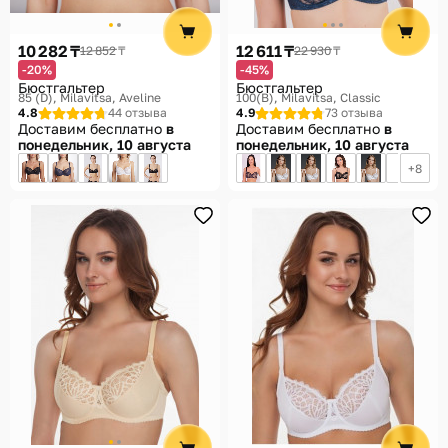
10 282 ₸
12 611 ₸
12 852 ₸
22 930 ₸
-20%
-45%
Бюстгальтер
Бюстгальтер
85 (D)
Milavitsa, Aveline
100(B)
Milavitsa, Classic
4.8
44 отзыва
4.9
73 отзыва
Доставим бесплатно
в
Доставим бесплатно
в
понедельник, 10 августа
понедельник, 10 августа
8