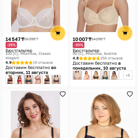
14 547 ₸
10 007 ₸
19 396 ₸
14 296 ₸
-25%
-30%
Бюстгальтер
Бюстгальтер
100 (C)
Milavitsa, Classic
90 (C)
Milavitsa, Aveline
elegant
4.8
256 отзывов
4.9
19 отзывов
Доставим бесплатно
в
Доставим бесплатно
во
понедельник, 10 августа
вторник, 11 августа
5