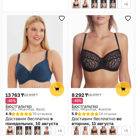
6
13 763 ₸
8 292 ₸
22 938 ₸
15 076 ₸
-40%
-45%
Бюстгальтер
Бюстгальтер
80 (B)
Milavitsa, Basic
85D
Milavitsa, Aveline
4.9
70 отзывов
5.0
24 отзыва
Доставим бесплатно
в
Доставим бесплатно
во
понедельник, 10 августа
вторник, 11 августа
6
5