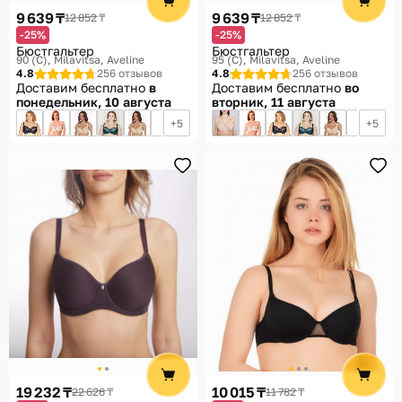
9 639 ₸
9 639 ₸
12 852 ₸
12 852 ₸
-25%
-25%
Бюстгальтер
Бюстгальтер
90 (C)
Milavitsa, Aveline
95 (C)
Milavitsa, Aveline
4.8
256 отзывов
4.8
256 отзывов
Доставим бесплатно
в
Доставим бесплатно
во
понедельник, 10 августа
вторник, 11 августа
5
5
19 232 ₸
10 015 ₸
22 626 ₸
11 782 ₸