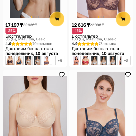
Помощь
Способы доставки
17 197 ₸
12 616 ₸
22 930 ₸
22 938 ₸
Способы оплаты
-25%
-45%
Бюстгальтер
Бюстгальтер
85 (B)
Milavitsa, Basic
100 (B)
Milavitsa, Classic
4.9
70 отзывов
4.9
73 отзыва
Доставим бесплатно
в
Доставим бесплатно
в
понедельник, 10 августа
понедельник, 10 августа
6
8