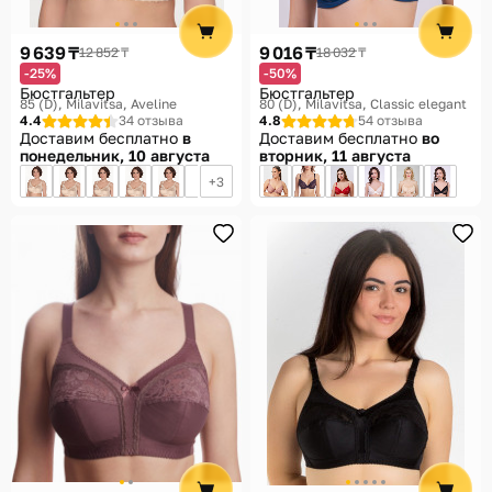
9 639 ₸
9 016 ₸
12 852 ₸
18 032 ₸
-25%
-50%
Бюстгальтер
Бюстгальтер
85 (D)
Milavitsa, Aveline
80 (D)
Milavitsa, Classic elegant
4.4
34 отзыва
4.8
54 отзыва
Доставим бесплатно
в
Доставим бесплатно
во
понедельник, 10 августа
вторник, 11 августа
3