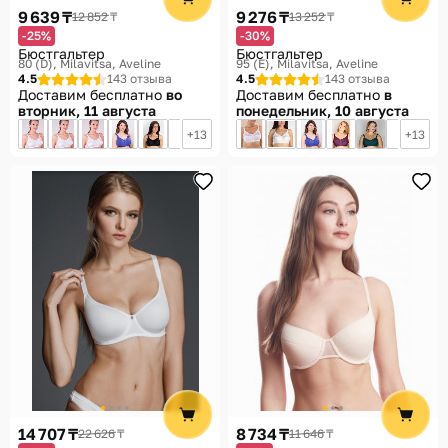
9 639 ₸
9 276 ₸
12 852 ₸
13 252 ₸
-25%
-30%
Бюстгальтер
Бюстгальтер
80 (D)
Milavitsa, Aveline
95 (E)
Milavitsa, Aveline
4.5
143 отзыва
4.5
143 отзыва
Доставим бесплатно
во
Доставим бесплатно
в
вторник, 11 августа
понедельник, 10 августа
13
13
14 707 ₸
8 734 ₸
22 626 ₸
11 646 ₸