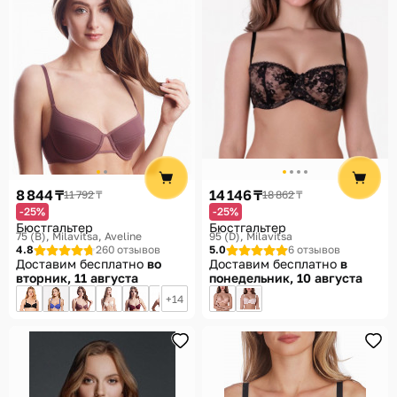
8 844 ₸
14 146 ₸
11 792 ₸
18 862 ₸
-25%
-25%
Бюстгальтер
Бюстгальтер
75 (B)
Milavitsa, Aveline
95 (D)
Milavitsa
4.8
260 отзывов
5.0
6 отзывов
Доставим бесплатно
во
Доставим бесплатно
в
вторник, 11 августа
понедельник, 10 августа
14