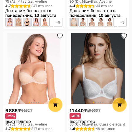
75 (A)
Milavitsa, Aveline
90 (D)
Milavitsa, Aveline
4.7
247 отзывов
4.4
34 отзыва
Доставим бесплатно
в
Доставим бесплатно
в
понедельник, 10 августа
понедельник, 10 августа
9
3
6 886 ₸
11 440 ₸
9 182 ₸
19 066 ₸
-25%
-40%
Бюстгальтер
Бюстгальтер
75 (С)
Milavitsa, Aveline
85 (C)
Milavitsa, Classic elegant
4.7
247 отзывов
4.6
48 отзывов