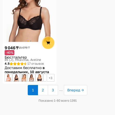
9 046 ₸
15 076 ₸
-40%
Бюстгальтер
85 (J)
Milavitsa, Aveline
4.5
17 отзывов
Доставим бесплатно
в
понедельник, 10 августа
3
…
1
2
3
Вперед →
(текущая
страница)
Показано 1-60 всего 1391