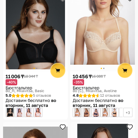
11 006 ₸
10 456 ₸
18 344 ₸
16 086 ₸
-40%
-35%
Бюстгальтер
Бюстгальтер
80_H
Milavitsa, Basic
80 (C)
Milavitsa, Aveline
5.0
5 отзывов
4.6
12 отзывов
Доставим бесплатно
во
Доставим бесплатно
во
вторник, 11 августа
вторник, 11 августа
3