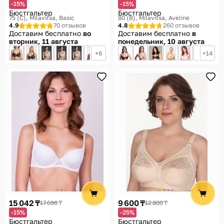
-15%
-15%
Бюстгальтер
Бюстгальтер
75 (С)
Milavitsa, Basic
80 (B)
Milavitsa, Aveline
4.9
70 отзывов
4.8
260 отзывов
Доставим бесплатно
во
Доставим бесплатно
в
вторник, 11 августа
понедельник, 10 августа
6
14
15 042 ₸
9 600 ₸
17 696 ₸
12 800 ₸
-15%
-25%
Бюстгальтер
Бюстгальтер