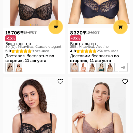
15 706 ₸
8 320 ₸
18 478 ₸
12 800 ₸
-15%
-35%
Бюстгальтер
Бюстгальтер
80 (C)
Milavitsa, Classic elegant
85B
Milavitsa, Aveline
5.0
8 отзывов
4.8
256 отзывов
Доставим бесплатно
во
Доставим бесплатно
во
вторник, 11 августа
вторник, 11 августа
5