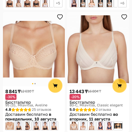
5
6
8 841 ₸
13 443 ₸
12 630 ₸
16 804 ₸
-30%
-20%
Бюстгальтер
Бюстгальтер
95 (D)
Milavitsa, Aveline
80-C
Milavitsa, Classic elegant
4.8
25 отзывов
5.0
2 отзыва
Доставим бесплатно
в
Доставим бесплатно
во
понедельник, 10 августа
вторник, 11 августа