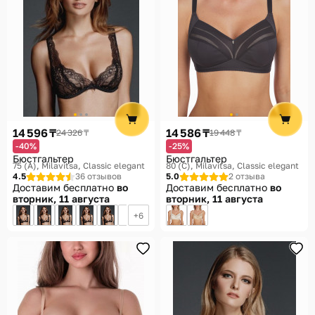
14 596 ₸
14 586 ₸
24 326 ₸
19 448 ₸
-40%
-25%
Бюстгальтер
Бюстгальтер
75 (A)
Milavitsa, Classic elegant
80 (C)
Milavitsa, Classic elegant
4.5
36 отзывов
5.0
2 отзыва
Доставим бесплатно
во
Доставим бесплатно
во
вторник, 11 августа
вторник, 11 августа
6