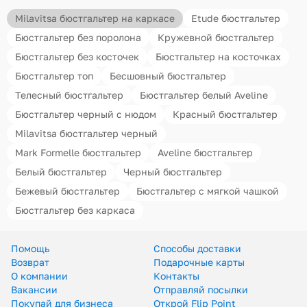
Milavitsa бюстгальтер на каркасе
Etude бюстгальтер
Бюстгальтер без поролона
Кружевной бюстгальтер
Бюстгальтер без косточек
Бюстгальтер на косточках
Бюстгальтер топ
Бесшовный бюстгальтер
Телесный бюстгальтер
Бюстгальтер белый Aveline
Бюстгальтер черный с нюдом
Красный бюстгальтер
Milavitsa бюстгальтер черный
Mark Formelle бюстгальтер
Aveline бюстгальтер
Белый бюстгальтер
Черный бюстгальтер
Бежевый бюстгальтер
Бюстгальтер с мягкой чашкой
Бюстгальтер без каркаса
Помощь
Способы доставки
Возврат
Подарочные карты
О компании
Контакты
Вакансии
Отправляй посылки
Покупай для бизнеса
Открой Flip Point