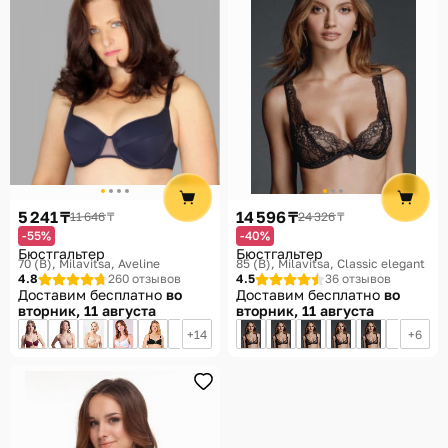
5 241 ₸
14 596 ₸
11 646 ₸
24 326 ₸
-55%
-40%
Бюстгальтер
Бюстгальтер
70 (B)
Milavitsa, Aveline
85 (B)
Milavitsa, Classic elegant
4.8
260 отзывов
4.5
36 отзывов
Доставим бесплатно
во
Доставим бесплатно
во
вторник, 11 августа
вторник, 11 августа
14
6