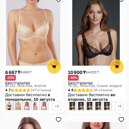
6 667 ₸
10 900 ₸
8 890 ₸
24 222 ₸
-25%
-55%
Бюстгальтер
Бюстгальтер
80 (А)
Milavitsa, Aveline
70 (B)
Milavitsa, Classic elegant
4.7
247 отзывов
4.5
36 отзывов
Доставим бесплатно
в
Доставим бесплатно
во
понедельник, 10 августа
вторник, 11 августа
9
6