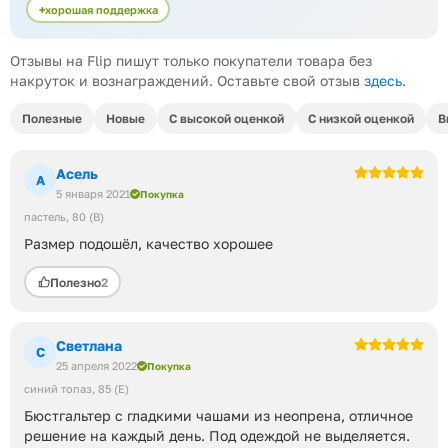
хорошая поддержка
Отзывы на Flip пишут только покупатели товара без
накруток и вознаграждений. Оставьте свой отзыв
здесь
.
Полезные
Новые
С высокой оценкой
С низкой оценкой
В
Асель
А
5 января 2021
Покупка
пастель
80 (B)
Размер подошёл, качество хорошее
Полезно
2
Светлана
С
25 апреля 2022
Покупка
синий топаз
85 (E)
Бюстгальтер с гладкими чашами из неопрена, отличное
решение на каждый день. Под одеждой не выделяется.