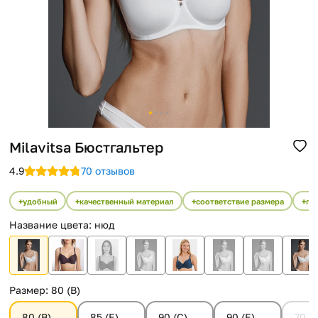
Помощь
Способы доставки
Способы оплаты
Milavitsa Бюстгальтер
4.9
70 отзывов
удобный
качественный материал
соответствие размера
гл
Название цвета
:
нюд
Размер
:
80 (B)
80 (B)
85 (E)
90 (C)
90 (E)
70 (E