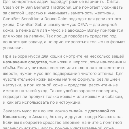
Для конкретных задач подойдут разные варианты: Cristal
Clean от Iv San Bernard Traditional Line помогает ухаживать
за светлой шерстью и уменьшать заметность желтизны,
СкинВет Sensitive и Douxo Calm подходят для деликатного
ухода, СкинВет Seb и шампунь-мусс CEVA — для жирной
кожи, а пенка для лап «Мусс из авокадо» Bonsy пригодится
для ухода за лапами. Так проще подобрать средство под
конкретную задачу, а не ориентироваться только на формат
упаковки.
При выборе мусса для кошки смотрите на несколько вещей:
назначение средства
, тип кожи и шерсти, зону нанесения и
объём. Если у питомца светлая или склонная к пожелтению
шерсть, нужен мусс для поддержания чистого оттенка. Для
чувствительной кожи важны мягкие формулы без лишней
нагрузки, а при жирной коже — средства, рассчитанные
именно на такой уход. Также удобно заранее проверять,
подходит ли продукт только кошкам или кошкам и собакам,
и как его использовать по инструкции.
Заказать мусс для кошек можно онлайн с
доставкой по
Казахстану
, в Алматы, Астану и другие города Казахстана.
Если вы выбираете средство впервые, начните с понятной
задачи: очистить шерсть, помочь чувствительной коже,