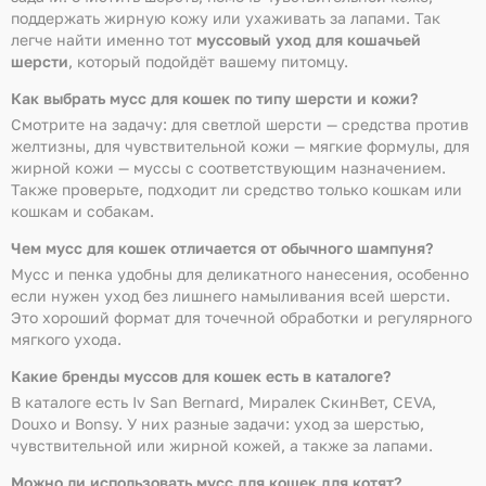
поддержать жирную кожу или ухаживать за лапами. Так
легче найти именно тот
муссовый уход для кошачьей
шерсти
, который подойдёт вашему питомцу.
Как выбрать мусс для кошек по типу шерсти и кожи?
Смотрите на задачу: для светлой шерсти — средства против
желтизны, для чувствительной кожи — мягкие формулы, для
жирной кожи — муссы с соответствующим назначением.
Также проверьте, подходит ли средство только кошкам или
кошкам и собакам.
Чем мусс для кошек отличается от обычного шампуня?
Мусс и пенка удобны для деликатного нанесения, особенно
если нужен уход без лишнего намыливания всей шерсти.
Это хороший формат для точечной обработки и регулярного
мягкого ухода.
Какие бренды муссов для кошек есть в каталоге?
В каталоге есть Iv San Bernard, Миралек СкинВет, CEVA,
Douxo и Bonsy. У них разные задачи: уход за шерстью,
чувствительной или жирной кожей, а также за лапами.
Можно ли использовать мусс для кошек для котят?