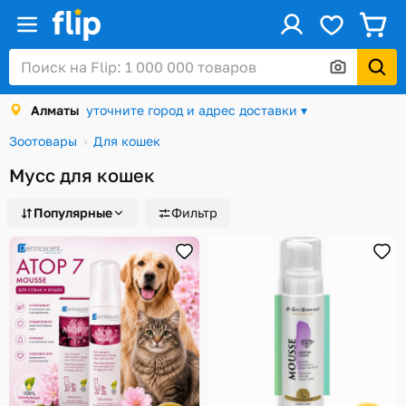
ус
Войти / Регистрация
Алматы
уточните город и адрес доставки ▾
Каталог
Зоотовары
Для кошек
Скидки и акции
Мусс для кошек
Подарочные карты
Популярные
Фильтр
Заказы
Посылки
Алматы
Корзина
Избранное
История просмотров