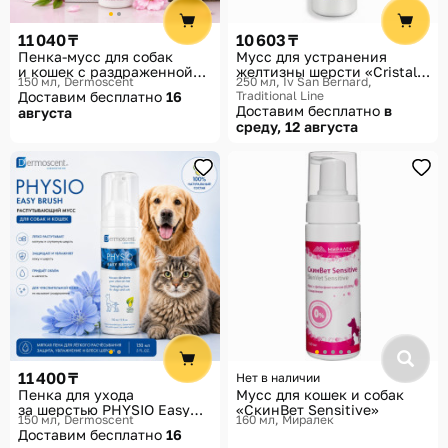
Помощь
11 040 ₸
10 603 ₸
Способы доставки
Пенка-мусс для собак
Мусс для устранения
и кошек с раздраженной
желтизны шерсти «Cristal
150 мл
Dermoscent
250 мл
Iv San Bernard,
Способы оплаты
и зудящей кожей ATOP 7
Clean»
Доставим бесплатно
16
Traditional Line
Доставим бесплатно
в
августа
среду, 12 августа
11 400 ₸
Нет в наличии
Пенка для ухода
Мусс для кошек и собак
за шерстью PHYSIO Easy
«СкинВет Sensitive»
150 мл
Dermoscent
160 мл
Миралек
Brush
Доставим бесплатно
16