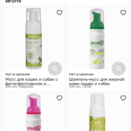
августа
Нет в наличии
Нет в наличии
Мусс для кошек и собак с
Шампунь-мусс для жирной
фитосфингозином и
кожи кошек и собак
160 мл
Миралек
150 мл
CEVA
скваленом «СкинВет Seb»