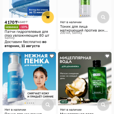
4 170 ₸
4 640 ₸
Нет в наличии
Тоник для лица
новинка
-10%
матирующий против акне
Патчи гидрогелевые для
200 мл
Semily
«Matte Face Anti-Acne»
глаз увлажняющие 80 шт
Semily
Доставим бесплатно
во
вторник, 11 августа
Нет в наличии
Нет в наличии
Пенка для умывания
Мицеллярная вода