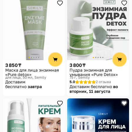
3 850 ₸
3 800 ₸
Маска для лица энзимная
Пудра энзимная для
«Pure detox»
умывания «Pure Detox»
для лица, 50 мл
Semily
75 г
Semily
Доставим
5.0
2 отзыва
бесплатно
завтра
Доставим бесплатно
во
вторник, 11 августа