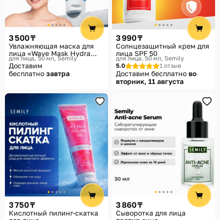
Помощь
Способы доставки
3 500 ₸
3 990 ₸
Способы оплаты
Увлажняющая маска для
Солнцезащитный крем для
лица «Wave Mask Hydra
лица SPF 50
для лица, 50 мл
Semily
для лица, 50 мл
Semily
Revolution»
Доставим
5.0
1 отзыв
бесплатно
завтра
Доставим бесплатно
во
вторник, 11 августа
3 750 ₸
3 860 ₸
Кислотный пилинг-скатка
Сыворотка для лица