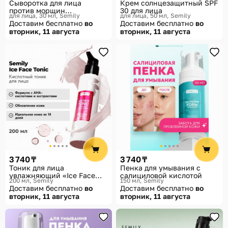
Сыворотка для лица
Крем солнцезащитный SPF
против морщин
30 для лица
для лица, 30 мл
Semily
для лица, 50 мл
Semily
увлажняющая «Anti-Age
Доставим бесплатно
во
Доставим бесплатно
во
Serum»
вторник, 11 августа
вторник, 11 августа
3 740 ₸
3 740 ₸
Тоник для лица
Пенка для умывания с
увлажняющий «Ice Face
салициловой кислотой
200 мл
Semily
150 мл
Semily
Tonic»
Доставим бесплатно
во
Доставим бесплатно
во
вторник, 11 августа
вторник, 11 августа