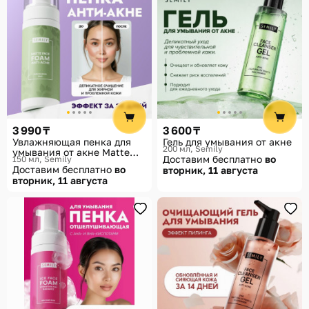
3 990 ₸
3 600 ₸
Увлажняющая пенка для
Гель для умывания от акне
200 мл
Semily
умывания от акне Matte
Доставим бесплатно
во
150 мл
Semily
Face Foam Anti-acne
Доставим бесплатно
во
вторник, 11 августа
вторник, 11 августа