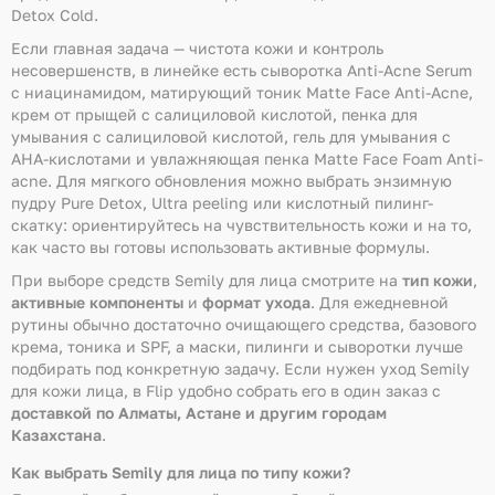
Detox Cold.
Если главная задача — чистота кожи и контроль
несовершенств, в линейке есть сыворотка Anti-Acne Serum
с ниацинамидом, матирующий тоник Matte Face Anti-Acne,
крем от прыщей с салициловой кислотой, пенка для
умывания с салициловой кислотой, гель для умывания с
AHA-кислотами и увлажняющая пенка Matte Face Foam Anti-
acne. Для мягкого обновления можно выбрать энзимную
пудру Pure Detox, Ultra peeling или кислотный пилинг-
скатку: ориентируйтесь на чувствительность кожи и на то,
как часто вы готовы использовать активные формулы.
При выборе средств Semily для лица смотрите на
тип кожи
,
активные компоненты
и
формат ухода
. Для ежедневной
рутины обычно достаточно очищающего средства, базового
крема, тоника и SPF, а маски, пилинги и сыворотки лучше
подбирать под конкретную задачу. Если нужен уход Semily
для кожи лица, в Flip удобно собрать его в один заказ с
доставкой по Алматы, Астане и другим городам
Казахстана
.
Как выбрать Semily для лица по типу кожи?