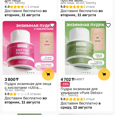
для лица
против акне
75 мл
Semily
для лица, 30 мл
Semily
с ниацинамидом «Anti-
4.0
1 отзыв
5.0
1 отзыв
Acne Serum»
Доставим бесплатно
во
Доставим бесплатно
во
вторник, 11 августа
вторник, 11 августа
3 800 ₸
4 702 ₸
5 800 ₸
Пудра энзимная для лица
-19%
с кислотами «Ultra
Пудра энзимная для
75 мл
Semily
peeling»
умывания «Pure Detox»
2.0
2 отзыва
75 г
Semily
Доставим бесплатно
во
5.0
1 отзыв
вторник, 11 августа
Доставим бесплатно
в
среду, 12 августа