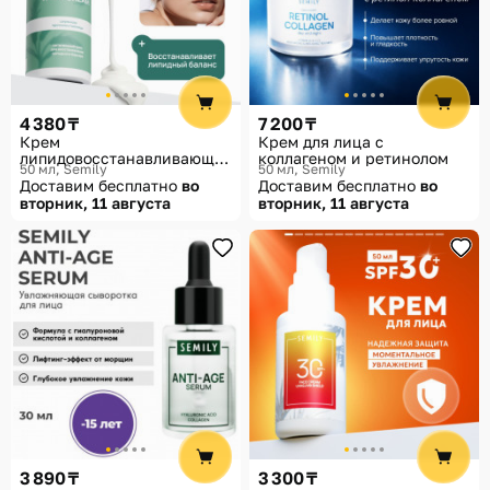
4 380 ₸
7 200 ₸
Крем
Крем для лица с
липидовосстанавливающий
коллагеном и ретинолом
50 мл
Semily
50 мл
Semily
с церамидами для лица
Доставим бесплатно
во
Доставим бесплатно
во
вторник, 11 августа
вторник, 11 августа
3 890 ₸
3 300 ₸