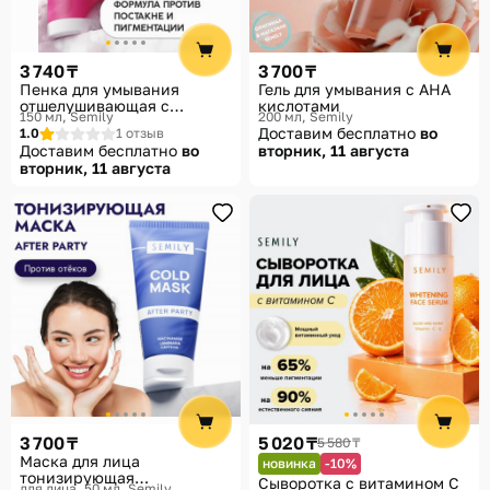
3 740 ₸
3 700 ₸
Пенка для умывания
Гель для умывания с АНА
отшелушивающая с
кислотами
150 мл
Semily
200 мл
Semily
кислотами
Доставим бесплатно
во
1.0
1 отзыв
Доставим бесплатно
во
вторник, 11 августа
вторник, 11 августа
3 700 ₸
5 020 ₸
5 580 ₸
Маска для лица
новинка
-10%
тонизирующая
Сыворотка с витамином С
для лица, 50 мл
Semily