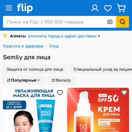
ус
Войти / Регистрация
Алматы
уточните город и адрес доставки ▾
Каталог
Красота и здоровье
Уход
Скидки и акции
Semily для лица
Подарочные карты
Защита от солнца для лица
Специальный уход за лицом
Заказы
Популярные
Фильтр
Посылки
Алматы
Корзина
Избранное
История просмотров