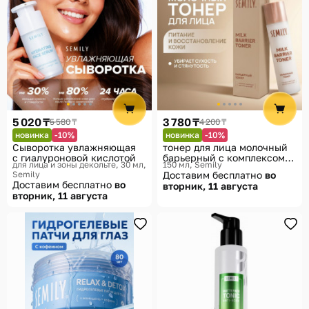
5 020 ₸
3 780 ₸
5 580 ₸
4 200 ₸
новинка
-10%
новинка
-10%
Сыворотка увлажняющая
тонер для лица молочный
с гиалуроновой кислотой
барьерный с комплексом
для лица и зоны декольте, 30 мл
150 мл
Semily
церамидов и центеллой
Semily
Доставим бесплатно
во
азиатской 150 мл
Доставим бесплатно
во
вторник, 11 августа
вторник, 11 августа