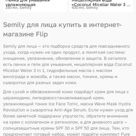
увлажняющая
«Coconut Micellar Water 3 in
150 мл
Semily
430 мл
Semily
1»
Semily для лица купить в интернет-
магазине Flip
Semily для лица — это подборка средств для повседневного
ухода, когда нужен не один продукт, а понятная система:
очищение, увлажнение, обновление и защита. В каталоге
есть пенки и гели для умывания, мицеллярная вода Coconut
Micellar Water 3 in 1, гидрофильные масла с маслом
винограда и жожоба, а также маски, тоники, кремы и
сыворотки для разных задач кожи.
Для сухой и обезвоженной кожи подойдут крем для лица с
церамидами, липидовосстанавливающий крем,
увлажняющий тоник Ice Face Tonic, маска Wave Mask Hydra
Revolution и сыворотка Anti-Age Serum. Если нужен уход для
более заметной поддержки упругости, обратите внимание
на крем с коллагеном и ретинолом, а для дневного шага —
солнцезащитные кремы SPF 30 и SPF 50 для лица. Тем, кто
предпочитает готовый набор, может подойти комплект Pure