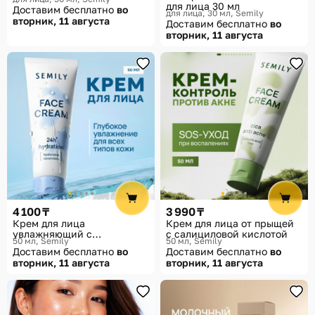
охлаждающая «After party»
для лица 30 мл
Доставим бесплатно
во
для лица, 30 мл
Semily
вторник, 11 августа
Доставим бесплатно
во
вторник, 11 августа
4 100 ₸
3 990 ₸
Крем для лица
Крем для лица от прыщей
увлажняющий с
с салициловой кислотой
50 мл
Semily
50 мл
Semily
церамидами
Доставим бесплатно
во
Доставим бесплатно
во
вторник, 11 августа
вторник, 11 августа