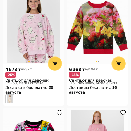
4 678 ₸
6 368 ₸
6 237 ₸
18 194 ₸
-25%
-65%
Свитшот для девочек
Свитшот для девочек
122-60
Mark Formelle
116
PlayToday, Miracle Girls
Доставим бесплатно
25
Доставим бесплатно
16
августа
августа