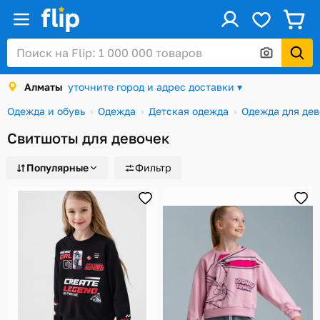
ус
Войти / Регистрация
Алматы
уточните город и адрес доставки ▾
Каталог
Одежда и обувь
Одежда
Детская одежда
Одежда для дев
Скидки и акции
Свитшоты для девочек
Подарочные карты
Популярные
Фильтр
Заказы
Посылки
Алматы
Корзина
Избранное
История просмотров