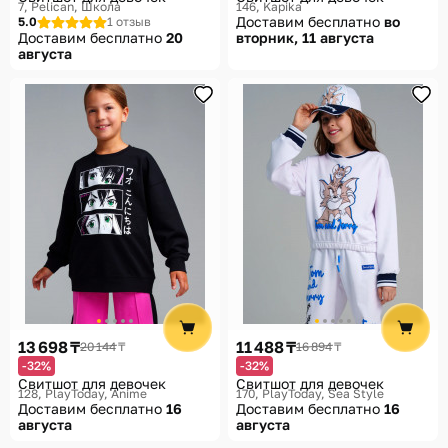
7
Pelican, Школа
146
Kapika
Доставим бесплатно
во
5.0
1 отзыв
Доставим бесплатно
20
вторник, 11 августа
августа
13 698 ₸
11 488 ₸
20 144 ₸
16 894 ₸
-32%
-32%
Свитшот для девочек
Свитшот для девочек
128
PlayToday, Anime
170
PlayToday, Sea Style
Доставим бесплатно
16
Доставим бесплатно
16
августа
августа