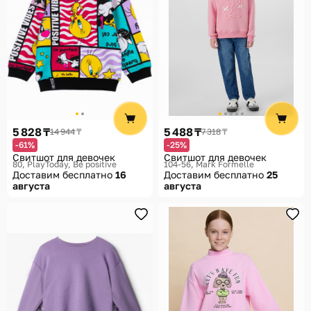
5 828 ₸
5 488 ₸
14 944 ₸
7 318 ₸
-61%
-25%
Свитшот для девочек
Свитшот для девочек
80
PlayToday, Be positive
104-56
Mark Formelle
Доставим бесплатно
16
Доставим бесплатно
25
августа
августа