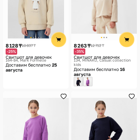
8 128 ₸
8 263 ₸
10 837 ₸
12 712 ₸
-25%
-35%
Свитшот для девочек
Свитшот для девочек
164-84
Mark Formelle
134
MINAKU, Casual collection
Доставим бесплатно
25
kids
Доставим бесплатно
16
августа
августа