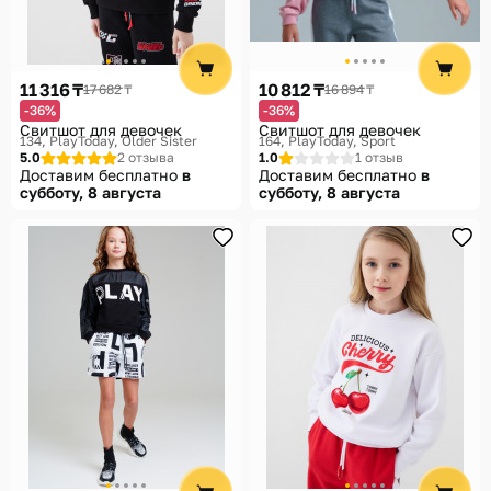
Помощь
Способы доставки
11 316 ₸
10 812 ₸
17 682 ₸
16 894 ₸
Способы оплаты
-36%
-36%
Свитшот для девочек
Свитшот для девочек
134
PlayToday, Older Sister
164
PlayToday, Sport
5.0
2 отзыва
1.0
1 отзыв
Доставим бесплатно
в
Доставим бесплатно
в
субботу, 8 августа
субботу, 8 августа