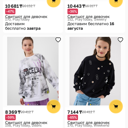
10 681 ₸
10 443 ₸
20 152 ₸
16 317 ₸
-47%
-36%
Свитшот для девочек
Свитшот для девочек
170
PlayToday
152
PlayToday, Sweety
Доставим
Доставим бесплатно
16
бесплатно
завтра
августа
8 369 ₸
7 144 ₸
20 412 ₸
20 412 ₸
-59%
-65%
Свитшот для девочек
Свитшот для девочек
158
PlayToday, Dddnc
170
PlayToday, Weekend