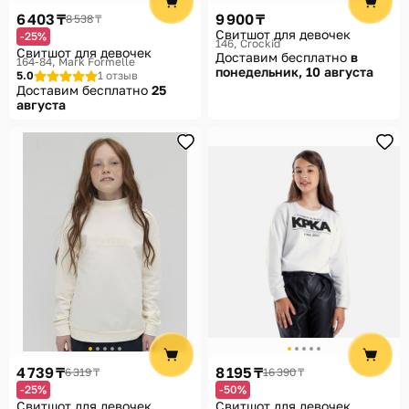
6 403 ₸
9 900 ₸
8 538 ₸
Свитшот для девочек
-25%
146
Crockid
Свитшот для девочек
Доставим бесплатно
в
164-84
Mark Formelle
понедельник, 10 августа
5.0
1 отзыв
Доставим бесплатно
25
августа
4 739 ₸
8 195 ₸
6 319 ₸
16 390 ₸
-25%
-50%
Свитшот для девочек
Свитшот для девочек