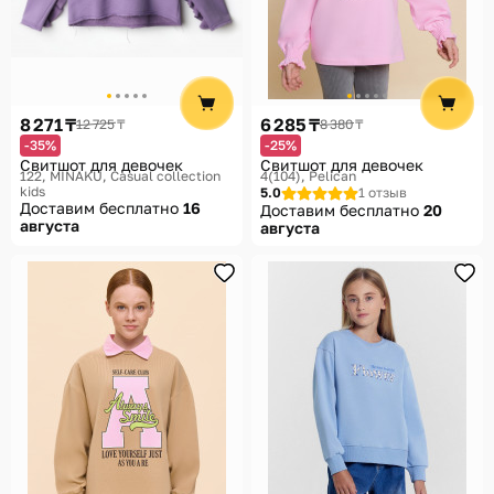
8 271 ₸
6 285 ₸
12 725 ₸
8 380 ₸
-35%
-25%
Свитшот для девочек
Свитшот для девочек
122
MINAKU, Casual collection
4(104)
Pelican
kids
5.0
1 отзыв
Доставим бесплатно
16
Доставим бесплатно
20
августа
августа