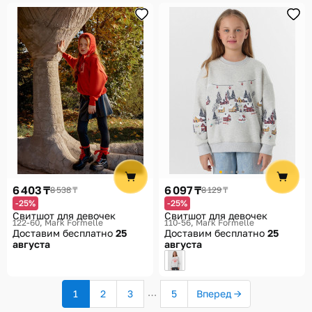
6 403 ₸
6 097 ₸
8 538 ₸
8 129 ₸
-25%
-25%
Свитшот для девочек
Свитшот для девочек
122-60
Mark Formelle
110-56
Mark Formelle
Доставим бесплатно
25
Доставим бесплатно
25
августа
августа
…
1
2
3
5
Вперед →
(текущая