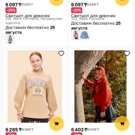
6 097 ₸
6 097 ₸
8 129 ₸
8 129 ₸
-25%
-25%
Свитшот для девочек
Свитшот для девочек
116
Mark Formelle, Нетронутая
122
Mark Formelle
красота
Доставим бесплатно
25
Доставим бесплатно
25
августа
августа
6 285 ₸
6 403 ₸
8 380 ₸
8 538 ₸