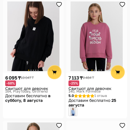
6 095 ₸
7 113 ₸
19 047 ₸
9 484 ₸
-68%
-25%
Свитшот для девочек
Свитшот для девочек
164
PlayToday, Girlfriend
140
Mark Formelle
Доставим бесплатно
в
5.0
1 отзыв
субботу, 8 августа
Доставим бесплатно
25
августа