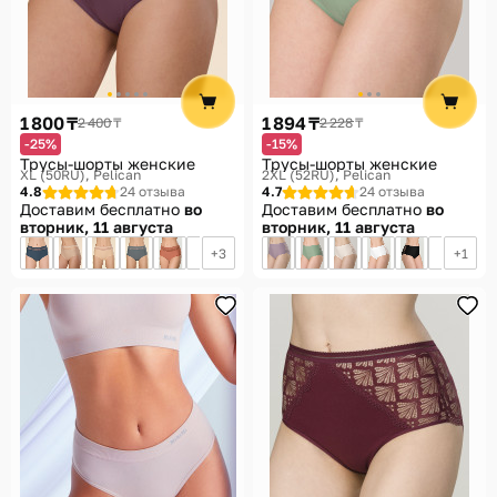
1 800 ₸
1 894 ₸
2 400 ₸
2 228 ₸
-25%
-15%
Трусы-шорты женские
Трусы-шорты женские
XL (50RU)
Pelican
2XL (52RU)
Pelican
4.8
24 отзыва
4.7
24 отзыва
Доставим бесплатно
во
Доставим бесплатно
во
вторник, 11 августа
вторник, 11 августа
3
1