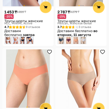
1 453 ₸
2 787 ₸
1 816 ₸
3 279 ₸
-20%
-15%
Трусы-шорты женские
Трусы-шорты женские
M/L
MINIMI, Active
Pelican, Женское бельё
4.7
9 отзывов
3.7
3 отзыва
Доставим
Доставим бесплатно
во
бесплатно
завтра
вторник, 11 августа