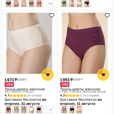
3
1 671 ₸
1 951 ₸
2 228 ₸
2 602 ₸
-25%
-25%
Трусы-шорты женские
Трусы-шорты женские
3XL (54RU)
Pelican
L(48)
Pelican, Женское бельё
4.7
24 отзыва
4.2
14 отзывов
Доставим бесплатно
во
Доставим бесплатно
во
вторник, 11 августа
вторник, 11 августа
1