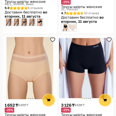
Трусы-шорты женские
-25%
48/L
MINIMI, Basic
Трусы-шорты женские
5.0
6 отзывов
XL
Pelican
Доставим бесплатно
во
4.7
33 отзыва
вторник, 11 августа
Доставим бесплатно
во
вторник, 11 августа
1 652 ₸
3 126 ₸
2 203 ₸
4 168 ₸
-25%
-25%
Трусы-шорты женские
Трусы-шорты женские