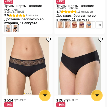
-45%
-25%
Трусы-шорты женские
Трусы-шорты женские
XS(42)
Pelican
комплект
3 шт., S
ТВОЕ
4.7
15 отзывов
5.0
2 отзыва
Доставим бесплатно
во
Доставим бесплатно
во
вторник, 11 августа
вторник, 11 августа
3
1 514 ₸
1 287 ₸
2 524 ₸
1 839 ₸
-40%
-30%