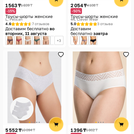
1 563 ₸
2 054 ₸
1 839 ₸
4 108 ₸
-15%
-50%
Трусы-шорты женские
Трусы-шорты женские
L
Pelican
44
Clever Wear
4.6
7 отзывов
5.0
3 отзыва
Доставим бесплатно
во
Доставим
вторник, 11 августа
бесплатно
завтра
3
5 552 ₸
1 396 ₸
10 094 ₸
1 862 ₸