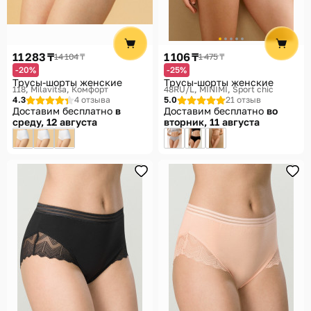
Помощь
Способы доставки
11 283 ₸
1 106 ₸
14 104 ₸
1 475 ₸
Способы оплаты
-20%
-25%
Трусы-шорты женские
Трусы-шорты женские
118
Milavitsa, Комфорт
48RU/L
MINIMI, Sport chic
4.3
4 отзыва
5.0
21 отзыв
Доставим бесплатно
в
Доставим бесплатно
во
среду, 12 августа
вторник, 11 августа