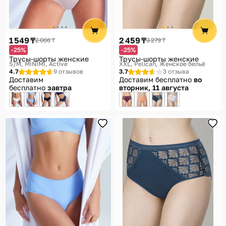
1 549 ₸
2 459 ₸
2 066 ₸
3 279 ₸
-25%
-25%
Трусы-шорты женские
Трусы-шорты женские
S/M
MINIMI, Active
XXL
Pelican, Женское бельё
4.7
9 отзывов
3.7
3 отзыва
Доставим
Доставим бесплатно
во
бесплатно
завтра
вторник, 11 августа