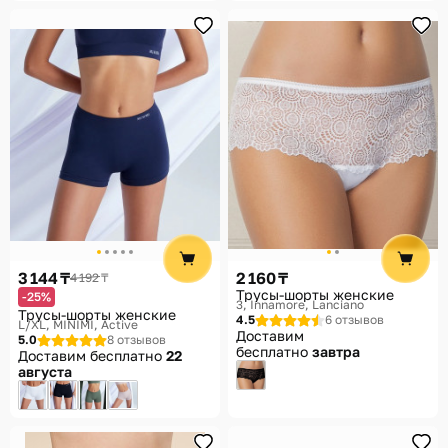
3 144 ₸
2 160 ₸
4 192 ₸
Трусы-шорты женские
-25%
3
Innamore, Lanciano
Трусы-шорты женские
4.5
6 отзывов
L/XL
MINIMI, Active
Доставим
5.0
8 отзывов
бесплатно
завтра
Доставим бесплатно
22
августа