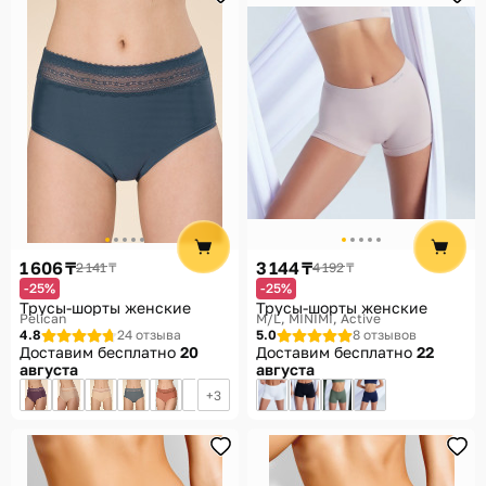
1 606 ₸
3 144 ₸
2 141 ₸
4 192 ₸
-25%
-25%
Трусы-шорты женские
Трусы-шорты женские
Pelican
M/L
MINIMI, Active
4.8
24 отзыва
5.0
8 отзывов
Доставим бесплатно
20
Доставим бесплатно
22
августа
августа
3