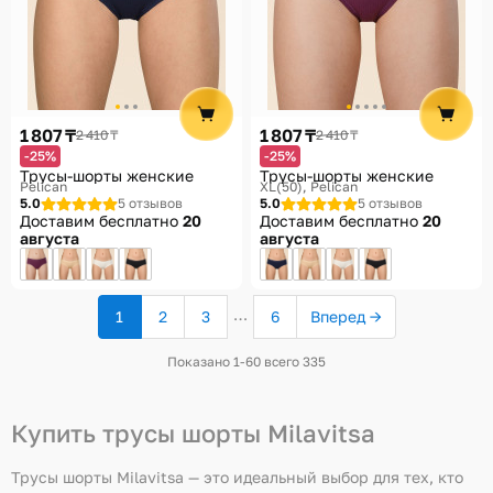
1 807 ₸
1 807 ₸
2 410 ₸
2 410 ₸
-25%
-25%
Трусы-шорты женские
Трусы-шорты женские
Pelican
XL(50)
Pelican
5.0
5 отзывов
5.0
5 отзывов
Доставим бесплатно
20
Доставим бесплатно
20
августа
августа
…
1
2
3
6
Вперед →
(текущая
страница)
Показано 1-60 всего 335
Купить трусы шорты Milavitsa
Трусы шорты Milavitsa — это идеальный выбор для тех, кто