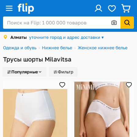
ус
Войти / Регистрация
Алматы
уточните город и адрес доставки ▾
Каталог
Одежда и обувь
Нижнее белье
Женское нижнее белье
Скидки и акции
Трусы шорты Milavitsa
Подарочные карты
Популярные
Фильтр
Заказы
Посылки
Алматы
Корзина
Избранное
История просмотров