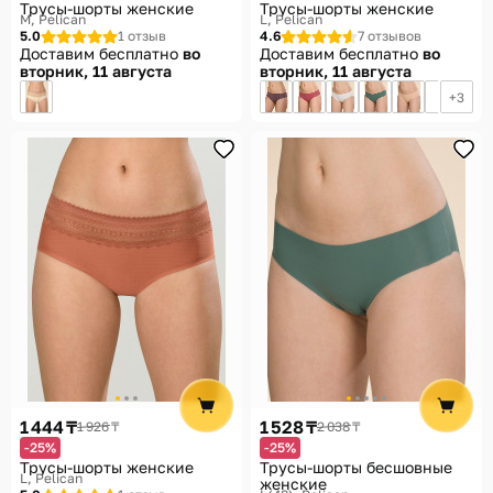
Трусы-шорты женские
Трусы-шорты женские
M
Pelican
L
Pelican
5.0
1 отзыв
4.6
7 отзывов
Доставим бесплатно
во
Доставим бесплатно
во
вторник, 11 августа
вторник, 11 августа
3
1 444 ₸
1 528 ₸
1 926 ₸
2 038 ₸
-25%
-25%
Трусы-шорты женские
Трусы-шорты бесшовные
L
Pelican
женские