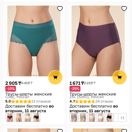
2 905 ₸
1 671 ₸
3 418 ₸
2 228 ₸
-15%
-25%
Трусы-шорты женские
Трусы-шорты женские
L(48)
Pelican
2XL (52RU)
Pelican
5.0
13 отзывов
4.7
24 отзыва
Доставим бесплатно
во
Доставим бесплатно
во
вторник, 11 августа
вторник, 11 августа
1