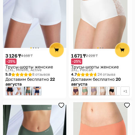
3 126 ₸
1 671 ₸
4 168 ₸
2 228 ₸
-25%
-25%
Трусы-шорты женские
Трусы-шорты женские
L/XL
MINIMI, Active
3XL
Pelican
5.0
8 отзывов
4.7
24 отзыва
Доставим бесплатно
22
Доставим бесплатно
20
августа
августа
1