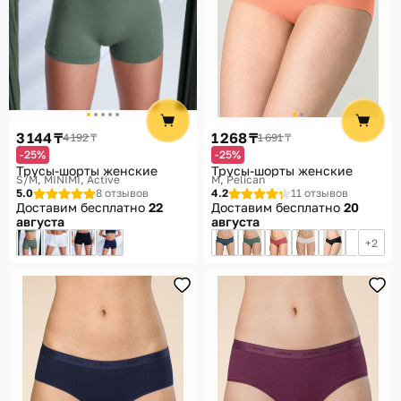
3 144 ₸
1 268 ₸
4 192 ₸
1 691 ₸
-25%
-25%
Трусы-шорты женские
Трусы-шорты женские
S/M
MINIMI, Active
M
Pelican
5.0
8 отзывов
4.2
11 отзывов
Доставим бесплатно
22
Доставим бесплатно
20
августа
августа
2