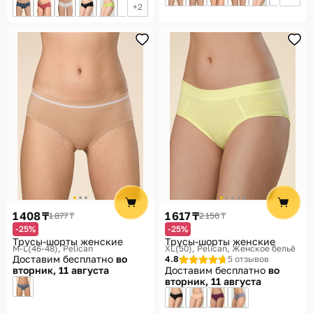
2
1 408 ₸
1 617 ₸
1 877 ₸
2 156 ₸
-25%
-25%
Трусы-шорты женские
Трусы-шорты женские
M-L(46-48)
Pelican
XL(50)
Pelican, Женское бельё
Доставим бесплатно
во
4.8
5 отзывов
вторник, 11 августа
Доставим бесплатно
во
вторник, 11 августа