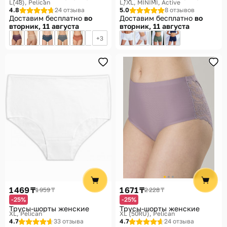
L(48)
Pelican
L/XL
MINIMI, Active
4.8
24 отзыва
5.0
8 отзывов
Доставим бесплатно
во
Доставим бесплатно
во
вторник, 11 августа
вторник, 11 августа
3
1 469 ₸
1 671 ₸
1 959 ₸
2 228 ₸
-25%
-25%
Трусы-шорты женские
Трусы-шорты женские
XL
Pelican
XL (50RU)
Pelican
4.7
33 отзыва
4.7
24 отзыва