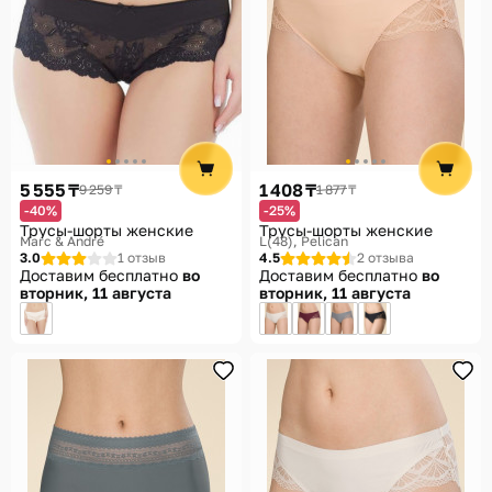
5 555 ₸
1 408 ₸
9 259 ₸
1 877 ₸
-40%
-25%
Трусы-шорты женские
Трусы-шорты женские
Marc & André
L(48)
Pelican
3.0
1 отзыв
4.5
2 отзыва
Доставим бесплатно
во
Доставим бесплатно
во
вторник, 11 августа
вторник, 11 августа