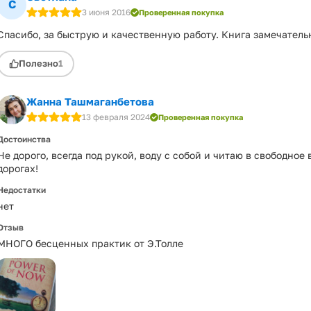
С
3 июня 2016
Проверенная покупка
Спасибо, за быструю и качественную работу. Книга замечатель
Полезно
1
Жанна Ташмаганбетова
13 февраля 2024
Проверенная покупка
Достоинства
Не дорого, всегда под рукой, воду с собой и читаю в свободное 
дорогах!
Недостатки
нет
Отзыв
МНОГО бесценных практик от Э.Толле