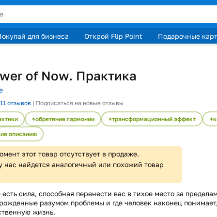
Покупай для бизнеса
Открой Flip Point
Подарочные кар
wer of Now. Практика
е
11
отзывов
|
Подписаться на новые отзывы
актики
обретение гармонии
трансформационный эффект
к
вие описанию
омент этот товар отсутствует в продаже.
у нас найдется аналогичный или похожий товар
 есть сила, способная перенести вас в тихое место за пределам
рожденные разумом проблемы и где человек наконец понимает,
ственную жизнь.