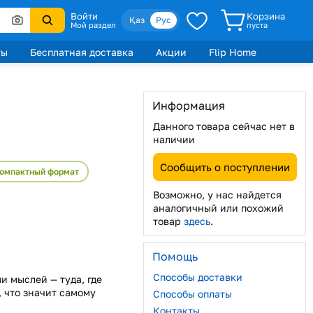
Войти
Корзина
Қаз
Рус
Мой раздел
пуста
ты
Бесплатная доставка
Акции
Flip Home
Информация
Данного товара сейчас нет в
наличии
Сообщить о поступлении
омпактный формат
Возможно, у нас найдется
аналогичный или похожий
товар
здесь
.
Помощь
Способы доставки
и мыслей — туда, где
 что значит самому
Способы оплаты
Контакты