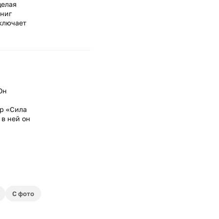
делая
книг
включает
Он
ер «Сила
 в ней он
С фото