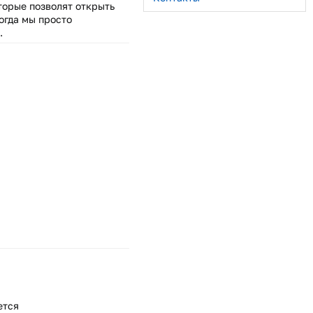
торые позволят открыть
огда мы просто
.
ется