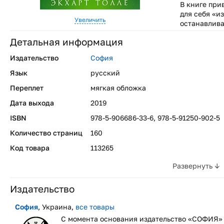
В книге при
для себя «и
Увеличить
останавлив
Детальная информация
Издательство
София
Язык
русский
Переплет
мягкая обложка
Дата выхода
2019
ISBN
978-5-906686-33-6, 978-5-91250-902-5
Количество страниц
160
Код товара
113265
Развернуть ↓
Издательство
София
, Украина,
все товары
С момента основания издательство «СОФИЯ» 