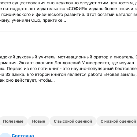
своего существования оно неуклонно следует этим ценностям, 
е пятнадцать лет издательство «СОФИЯ» издало более тысячи 
 психического и физического развития. Этот богатый каталог 
зму, учениям Ошо, практике...
анадский духовный учитель, мотивационный оратор и писатель. 
ермания. Экхарт окончил Лондонский Университет, где изучал
ю. Первая из его пяти книг - это научно-популярный бестселл
 33 языка. Его второй книгой является работа «Новая земля»,
ак оно действует, чтобы...
Полезные
Новые
С высокой оценкой
С низкой оценкой
Светлана