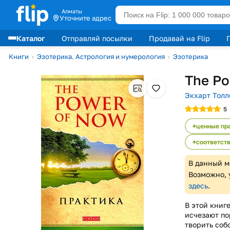
Алматы
Уточните адрес
Каталог
Отправляй посылки
Продавай на Flip
Лидеры продаж
Книги
›
Эзотерика. Астрология и нумерология
›
Эзотерика
The Po
Экхарт Толл
5
ценные пр
соответст
В данный м
Возможно, 
здесь
.
В этой книге
исчезают по
творить соб