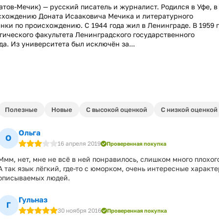
атов-Мечик) — русский писатель и журналист. Родился в Уфе, в
исхождению Доната Исааковича Мечика и литературного
ки по происхождению. С 1944 года жил в Ленинграде. В 1959 
гического факультета Ленинградского государственного
да. Из университета был исключён за...
Полезные
Новые
С высокой оценкой
С низкой оценкой
Ольга
О
16 апреля 2019
Проверенная покупка
Ммм, нет, мне не всё в ней понравилось, слишком много плохог
А так язык лёгкий, где-то с юморком, очень интересные характ
описываемых людей.
Гульназ
Г
30 ноября 2016
Проверенная покупка