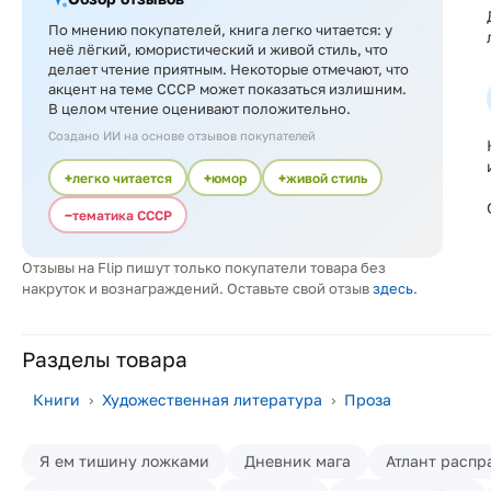
По мнению покупателей, книга легко читается: у
неё лёгкий, юмористический и живой стиль, что
делает чтение приятным. Некоторые отмечают, что
акцент на теме СССР может показаться излишним.
В целом чтение оценивают положительно.
Создано ИИ на основе отзывов покупателей
легко читается
юмор
живой стиль
тематика СССР
Отзывы на Flip пишут только покупатели товара без
накруток и вознаграждений. Оставьте свой отзыв
здесь
.
Разделы товара
Книги
›
Художественная литература
›
Проза
Я ем тишину ложками
Дневник мага
Атлант распр