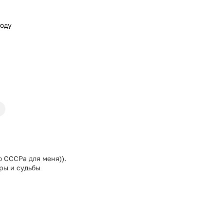
году
о СССРа для меня)).
еры и судьбы