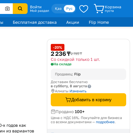
Войти
Корзина
Қаз
Рус
Мой раздел
пуста
ты
Бесплатная доставка
Акции
Flip Home
-20%
2 236 ₸
2 795 ₸
Со скидкой только 1 шт.
На складе
Продавец:
Flip
Доставим бесплатно
в субботу, 8 августа
Алматы
Изменить
Добавить в корзину
Продано
100+
Цена с НДС 16%. Покупайте для бизнеса
со всеми документами —
подробнее
.
-х годов как
дин из вариантов