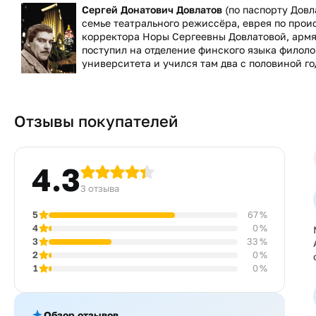
Сергей Донатович Довлатов
(по паспорту Довл
семье театрального режиссёра, еврея по про
корректора Норы Сергеевны Довлатовой, армян
поступил на отделение финского языка филоло
университета и учился там два с половиной го
Отзывы покупателей
4.3
3 отзыва
5
67 %
4
0 %
3
33 %
2
0 %
1
0 %
Обзор отзывов