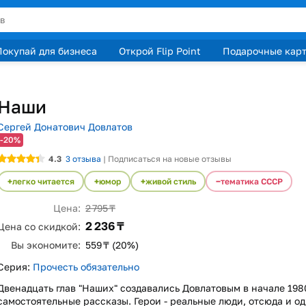
Покупай для бизнеса
Открой Flip Point
Подарочные кар
Наши
Сергей Донатович Довлатов
-20%
4.3
3
отзыва
|
Подписаться на новые отзывы
легко читается
юмор
живой стиль
тематика СССР
Цена:
2 795 ₸
2 236 ₸
Цена со скидкой:
Вы экономите:
559 ₸ (20%)
Серия:
Прочесть обязательно
Двенадцать глав "Наших" создавались Довлатовым в начале 1980
самостоятельные рассказы. Герои - реальные люди, отсюда и о