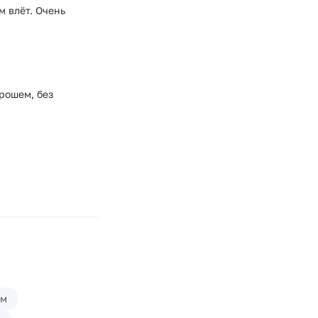
м влёт. Очень
рошем, без
ом